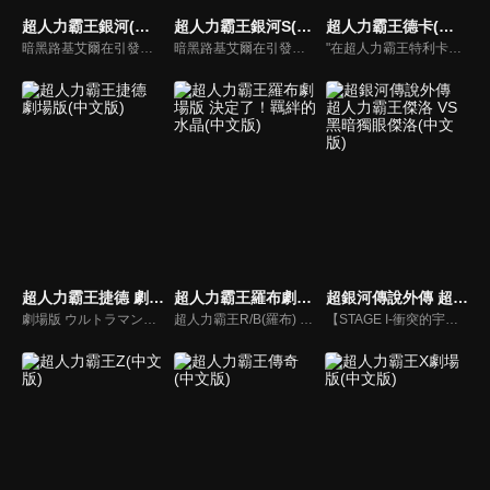
超人力霸王銀河(中文版)
超人力霸王銀河S(中文版)
超人力霸王德卡(中文版)
暗黑路基艾爾在引發的暗黑火花戰爭中用擁有讓所有生物陷入時間停歇的暗黑波動將所有的超人力霸王，怪獸和宇宙人變成人偶，後在突然出現的超人力霸王銀河導致兩敗俱傷，雙方因能力用盡而進入沉睡狀態…
暗黑路基艾爾在引發的暗黑火花戰爭中，用擁有讓所有生物陷入時間停歇的暗黑波動將所有的超人力霸王，怪獸和宇宙人變成人偶，後在突然出現的超人力霸王銀河導致兩敗俱傷，雙方因能力用盡而進入沉睡狀態。人偶變成流星降落到地球上，從外國回來的禮堂光命運般的被選中為超人力霸王銀河的繼承者。
"在超人力霸王特利卡擊敗闇之巨人十年後，昔日的怪獸災害已消滅，地球似乎恢復了和平。人類的目光進一步轉向宇宙，而怪獸災害的對策規模開始縮小。就在這時，突然飛來的神秘宇宙浮遊物體「索菲亞」開始襲擊地球，人類與宇宙的聯繫被斷絕，成為了「孤島般的星球」…"
超人力霸王捷德 劇場版(中文版)
超人力霸王羅布劇場版 決定了！羈絆的水晶(中文版)
超銀河傳說外傳 超人力霸王傑洛 VS 黑暗獨眼傑洛(中文版)
劇場版 ウルトラマンジード つなぐぜ!願い!!
超人力霸王R/B(羅布) 選擇！羈絆的水晶
【STAGE I-衝突的宇宙】，這是怎麼一回事？出現在超人力霸王ZERO面前的，居然是和自己外貌相似、戰鬥力更勝一籌的黑暗超人ZERO？ 【STAGE II- ZERO的決死圈】，ZERO在雷歐的協助下，終於擊敗假超人兄弟，但黑暗超人ZERO的真正身份是什麼？兩者決鬥，究竟誰會勝出？