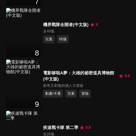
7
機界戰隊全開者(中文版)
8
全49集
兒童
特攝
8
電影哆啦A夢：大雄的祕密道具博物館
9.8
(中文版)
新奇又刺激的感人大冒險
動畫/卡通
兒童
冒險
9
疾速戰卡隊 第二季
8.8
全26集