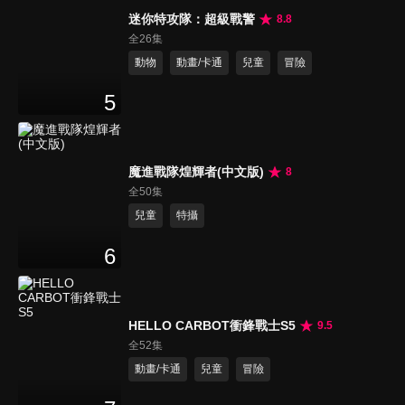
迷你特攻隊：超級戰警
8.8
全26集
動物
動畫/卡通
兒童
冒險
5
魔進戰隊煌輝者(中文版)
8
全50集
兒童
特攝
6
HELLO CARBOT衝鋒戰士S5
9.5
全52集
動畫/卡通
兒童
冒險