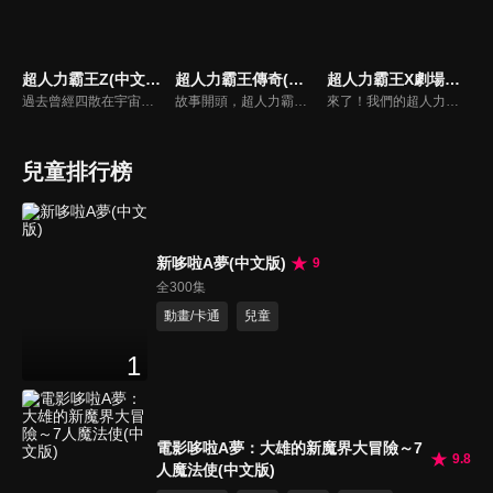
超人力霸王Z(中文版)
超人力霸王傳奇(中文版)
超人力霸王X劇場版(中文版)
過去曾經四散在宇宙各處的惡魔碎片，再度讓宇宙陷入混亂。為了奪回和平的生活，超人力霸王們不停地在宇宙中奮戰。挺身面對邪惡的是超人力霸王0和弟子超人力霸王Z！Z獨自追著怪獸，來到了地球－－。當宇宙怪獸侵襲地球的瞬間，也造就了Z和遙輝的命運相會。兩位年輕人的熱血戰鬥故事，在此揭開序幕！
故事開頭，超人力霸王傑洛正在宇宙各地消滅剩餘的貝利亞軍團，之後在感應到帝納「超人力霸王帝納」飛鳥真的聲音後，馬上啟程來到了另一顆地球『 Future Earth World』。此刻，2035年，在『Neo Frontier Space』的宇宙中，斯菲亞開始襲擊了SUPER GUTS的火星移民基地。
來了！我們的超人力霸王
兒童排行榜
新哆啦A夢(中文版)
9
全300集
動畫/卡通
兒童
1
電影哆啦A夢：大雄的新魔界大冒險～7
9.8
人魔法使(中文版)