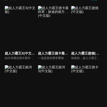
超人力霸王X(中文版)
超人力霸王德卡最終章：旅途的彼方…(中文版)
超人力霸王捷德(中文版)
由日本圓谷製作製作的特攝電視劇，是屬於超人力霸王列傳。X，是「巨大謎團」，X，是「未知的可能性」，X，那就是「連繫的心，連繫的力量」！溫柔的少年，大空大地與從宇宙飛來的神祕生命體相會之時，就是超人進化之日…
一道詭異的聲音響徹天空。聽到的人們紛紛失去知覺，最後甚至消失無蹤。前往調查的專家小組「GUTS-SELECT」，遇到的卻是接二連三來襲的外星人大軍，以及駕駛漆黑要塞型太空艦「佐爾加烏斯」，扭曲了地球天空的統治者「基貝魯斯教授」。一位認識基貝魯斯的神秘女子突然降臨在苦苦奮戰中的奏大等人面前。
朝倉陸，超人力霸王貝利亞的遺傳因子繼承者。在巨大怪獸骷髏哥摩拉的襲擊下逃跑的朝倉陸與夥伴貝加，發現位於地下500公尺的謎之祕密基地。基地的報告管理系統・蕾姆將「Geed Riser」與「Ultra 膠囊」給予了陸，自幼憧憬著英雄的他，決意融合變身成超人力霸王捷德。