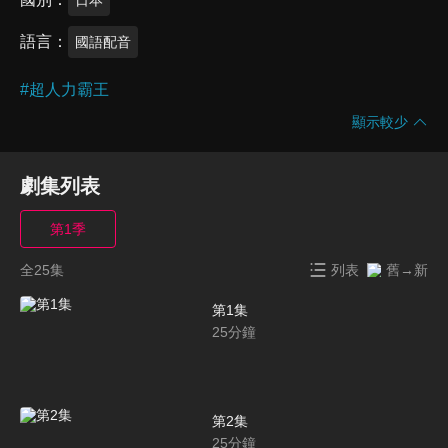
語言
國語配音
#
超人力霸王
顯示較少
劇集列表
第1季
全25集
列表
舊→新
第1集
25
分鐘
第2集
25
分鐘