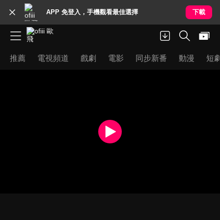
APP 免登入，手機觀看最佳選擇
下載
推薦
電視頻道
戲劇
電影
同步新番
動漫
短