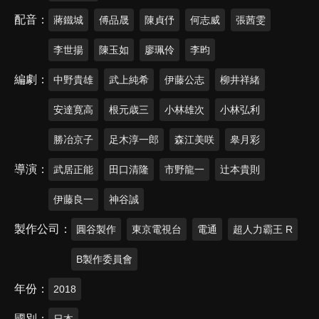
配音
蔣鐵城
傅品晟
陳貞伃
何志威
張茜雯
李世揚
陳玉如
廖珮伶
李昀
編劇
中野貴雄
武上純希
伊藤公志
柳井祥緒
安達寛高
根元歳三
小林雄次
小林弘利
勝冶京子
足木淳一郎
森江美咲
皋月彩
導演
武居正能
田口清隆
市野龍一
辻本貴則
伊藤良一
神谷誠
製作公司
圓谷製作
東京電視台
電通
超人力霸王 R
B製作委員會
年份
2018
國別
日本