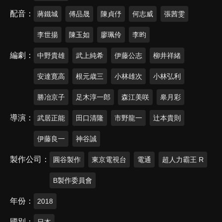
配音
蔣鐵城
傅品晟
陳貞伃
何志威
張茜雯
李世揚
陳玉如
廖珮伶
李昀
編劇
中野貴雄
武上純希
伊藤公志
柳井祥緒
安達寛高
根元歳三
小林雄次
小林弘利
勝冶京子
足木淳一郎
森江美咲
皋月彩
導演
武居正能
田口清隆
市野龍一
辻本貴則
伊藤良一
神谷誠
製作公司
圓谷製作
東京電視台
電通
超人力霸王 R
B製作委員會
年份
2018
國別
日本