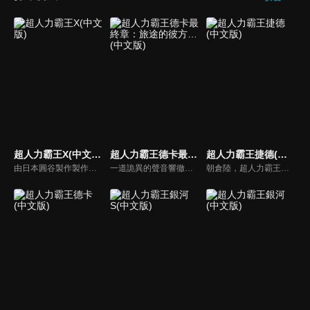
超人力霸王X(中文版)
超人力霸王德卡最終章：旅途的彼方…(中文版)
超人力霸王捷德(中文版)
由日本圓谷製作製作的特攝電視劇，是屬於超人力霸王列傳。X，是「巨大謎團」，X，是「未知的可能性」，X，那就是「連繫的心，連繫的力量」！溫柔的少年，大空大地與從宇宙飛來的神祕生命體相會之時，就是超人進化之日…
一道詭異的聲音響徹天空。聽到的人們紛紛失去知覺，最後甚至消失無蹤。前往調查的專家小組「GUTS-SELECT」，遇到的卻是接二連三來襲的外星人大軍，以及駕駛漆黑要塞型太空艦「佐爾加烏斯」，扭曲了地球天空的統治者「基貝魯斯教授」。一位認識基貝魯斯的神秘女子突然降臨在苦苦奮戰中的奏大等人面前。
朝倉陸，超人力霸王貝利亞的遺傳因子繼承者。在巨大怪獸骷髏哥摩拉的襲擊下逃跑的朝倉陸與夥伴貝加，發現位於地下500公尺的謎之祕密基地。基地的報告管理系統・蕾姆將「Geed Riser」與「Ultra 膠囊」給予了陸，自幼憧憬著英雄的他，決意融合變身成超人力霸王捷德。