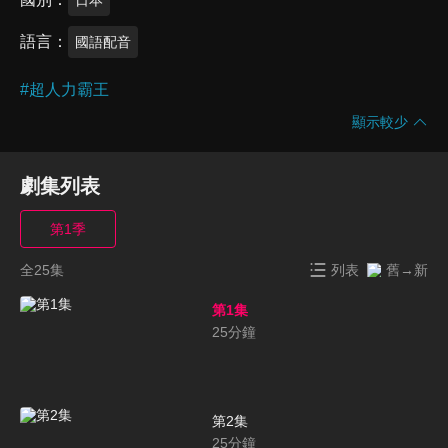
語言
國語配音
#
超人力霸王
顯示較少
劇集列表
第1季
全25集
列表
舊→新
第1集
25
分鐘
第2集
25
分鐘