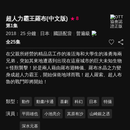
超人力霸王羅布(中文版)
8
第1集
2018
25 分鐘
日本
國語配音
普遍級
全25集
在父親所經營的精品店工作的湊活海和大學生的湊勇海兩
兄弟，突如其來地遭遇到出現在這座城市的巨大未知生物
= 怪獸襲擊！於是兩人藉由羅布迴轉儀、羅布水晶之力變
身成超人力霸王，開始保衛地球而戰！超人羅索、超人布
魯的戰鬥即將開始！
類型
動作
動畫/卡通
喜劇
科幻
日本
特攝
演員
平田雄也
小池亮介
其原有沙
山崎銀之丞
深水元基