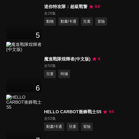
迷你特攻隊：超級戰警
8.8
全26集
動物
動畫/卡通
兒童
冒險
5
魔進戰隊煌輝者(中文版)
8
全50集
兒童
特攝
6
HELLO CARBOT衝鋒戰士S5
9.5
全52集
動畫/卡通
兒童
冒險