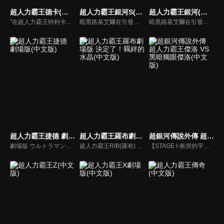
超人力霸王德卡(中文版)
超人力霸王銀河S(中文版)
超人力霸王銀河(中文版)
"在超人力霸王特利卡擊敗闇之巨人十年後，昔日的怪獸災害已消滅，地球似乎恢復了和平。人類的目光進一步轉向宇宙，而怪獸災害的對策規模開始縮小。就在這時，突然飛來的神秘宇宙浮遊物體「索菲亞」開始襲擊地球，人類與宇宙的聯繫被斷絕，成為了「孤島般的星球」…"
暗黑路基艾爾在引發的暗黑火花戰爭中，用擁有讓所有生物陷入時間停歇的暗黑波動將所有的超人力霸王，怪獸和宇宙人變成人偶，後在突然出現的超人力霸王銀河導致兩敗俱傷，雙方因能力用盡而進入沉睡狀態。人偶變成流星降落到地球上，從外國回來的禮堂光命運般的被選中為超人力霸王銀河的繼承者。
暗黑路基艾爾在引發的暗黑火花戰爭中用擁有讓所有生物陷入時間停歇的暗黑波動將所有的超人力霸王，怪獸和宇宙人變成人偶，後在突然出現的超人力霸王銀河導致兩敗俱傷，雙方因能力用盡而進入沉睡狀態…
超人力霸王捷德 劇場版(中文版)
超人力霸王羅布劇場版 決定了！羈絆的水晶(中文版)
超銀河傳說外傳 超人力霸王傑洛 VS 黑暗獨眼傑洛(中文版)
劇場版 ウルトラマンジード つなぐぜ!願い!!
超人力霸王R/B(羅布) 選擇！羈絆的水晶
【STAGE I-衝突的宇宙】，這是怎麼一回事？出現在超人力霸王ZERO面前的，居然是和自己外貌相似、戰鬥力更勝一籌的黑暗超人ZERO？ 【STAGE II- ZERO的決死圈】，ZERO在雷歐的協助下，終於擊敗假超人兄弟，但黑暗超人ZERO的真正身份是什麼？兩者決鬥，究竟誰會勝出？