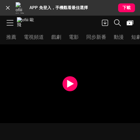
APP 免登入，手機觀看最佳選擇
下載
推薦
電視頻道
戲劇
電影
同步新番
動漫
短