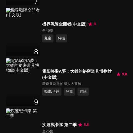
7
機界戰隊全開者(中文版)
8
全49集
兒童
特攝
8
電影哆啦A夢：大雄的祕密道具博物館
9.8
(中文版)
新奇又刺激的感人大冒險
動畫/卡通
兒童
冒險
9
疾速戰卡隊 第二季
8.8
全26集