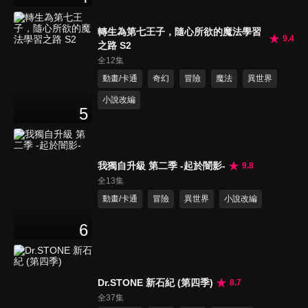
轉生為第七王子，隨心所欲的魔法學習
9.4
之路 S2
全12集
動畫/卡通
奇幻
冒險
魔法
異世界
小說改編
5
我獨自升級 第二季 -起於闇影-
9.8
全13集
動畫/卡通
冒險
異世界
小說改編
6
Dr.STONE 新石紀 (第四季)
8.7
全37集