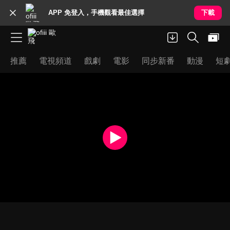
APP 免登入，手機觀看最佳選擇
下載
推薦
電視頻道
戲劇
電影
同步新番
動漫
短