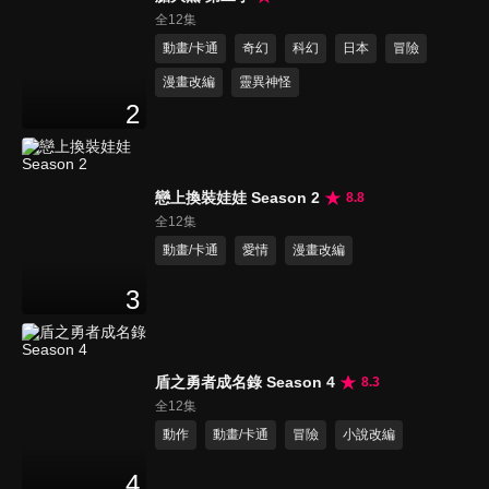
全12集
動畫/卡通
奇幻
科幻
日本
冒險
漫畫改編
靈異神怪
2
戀上換裝娃娃 Season 2
8.8
全12集
動畫/卡通
愛情
漫畫改編
3
盾之勇者成名錄 Season 4
8.3
全12集
動作
動畫/卡通
冒險
小說改編
4