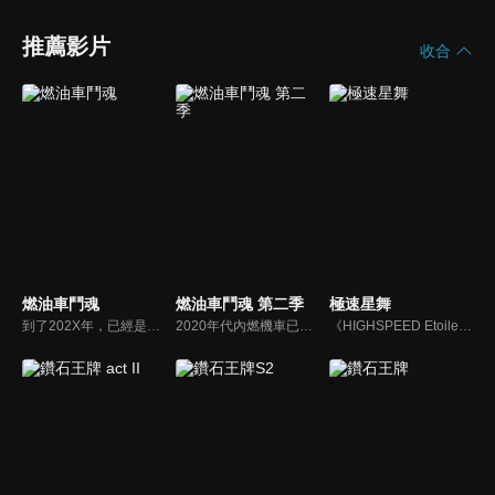
推薦影片
收合
燃油車鬥魂
燃油車鬥魂 第二季
極速星舞
到了202X年，已經是電動車當道的世界，停止生產原本使用汽油為燃料的汽車。在這樣的環境下，在日本舉辦的公路賽事「MFG」透過網路的傳播而大受歡迎，來自英國知名賽車學校畢業的19歲主角‧夏向，為了個人某個目的也來到日本參加了該場賽事。他將會帶給這場賽事什麼樣的亮點？
2020年代內燃機車已停產的日本，以汽油為動力「MFG」賽事使全球為之瘋狂。片桐夏向為尋找失蹤的父親來到日本，因想向父親傳達自己的存在而參加MFG賽事。在Porsche、Ferrari、Lamborghini等超跑參賽的局面下，夏向以2.0L無渦輪增壓的Toyota86迎戰敵手。夏向與寄宿家庭獨身女西園寺戀之間的故事、MFG賽車手們互相交流技術及想法，多條故事線同時展開。
《HIGHSPEED Etoile》是以近未來的日本作為故事舞台，藉由最高時速突破 500 公里的次世代競速「NEX Race」作為故事背景，描述本來有著芭蕾夢的少女輪堂凜，因為某些緣故不得不放棄夢想，在祖母家成為尼特族的她卻意外的踏入了競速的世界，故事就此展開。