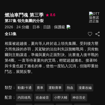
燃油車鬥魂 第三季
8.6
第37集 領先集團的分裂
2026
24 分鐘
日本
日語
保護級
全13集
相葉被超越後，夏向等人終於追上領先集團。受到後方壓
力而焦躁的赤羽，其駕駛的法拉利失誤脫離戰局，貝肯鮑
爾則主動讓道，準備與夏向正面對決。比賽進入後半戰的
第4圈。一直等待著夏向的艾瑪，輕鬆超越瀨名。接著86
與卡曼也超了瀨名的車，使他一度陷入沉消，但隨即重拾
鬥志，展開反擊。
類型
動畫/卡通
賽車
運動賽事
熱血
漫畫改編
配音
内田雄馬
佐倉綾音
小野大輔
神谷浩史