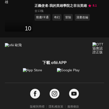
正義使者-我的英雄學院之非法英雄
8.1
全13集
動畫/卡通
奇幻
冒險
漫畫改編
10
下載 ofiii APP
版權與商標
隱私權政策
服務條款