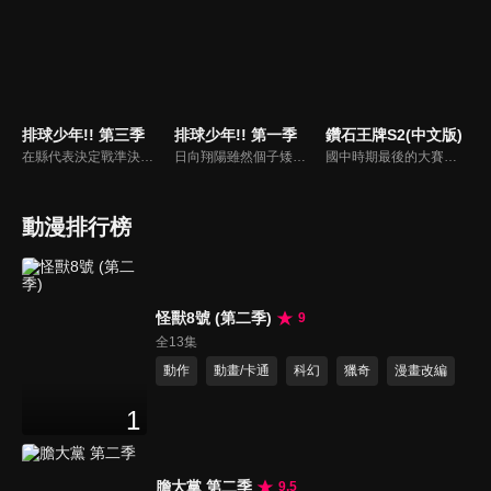
排球少年!! 第三季
排球少年!! 第一季
鑽石王牌S2(中文版)
在縣代表決定戰準決賽的第三局，青葉城西來到了賽末點。烏野以所有的實力面對最後一局，終於分出了輸贏！打敗了宿敵青葉城西，緊接著就是與王者白鳥澤展開縣代表決定戰的決賽了。烏野能否對白鳥澤還以顏色？
日向翔陽雖然個子矮小但運動神經發達，並對排球充滿熱誠，但他在國中唯一參加過的排球比賽中，遇上排球強校強豪北川第一中學，並被對手的舉球員影山飛雄壓著打，日向的隊伍理所當然地輸了比賽，但日向誓言未來一定要打敗對方。升上高中後，日向與影山卻進入了同一所烏野高中的排球部，成為最強搭擋。
國中時期最後的大賽中，卻在第一回戰中投出了暴投而輸掉比賽的投手澤村榮純，本來決定要與國中時期的朋友一同考入故鄉的高中，卻被東京的棒球名校青道高中挖角，並在那裡遇見了天才捕手御幸一也、同伴們和比賽對手，為了實現進入甲子園的夢想澤村榮純下定決心加強鍛鍊，努力達到自己的目標。
動漫排行榜
怪獸8號 (第二季)
9
全13集
動作
動畫/卡通
科幻
獵奇
漫畫改編
1
膽大黨 第二季
9.5