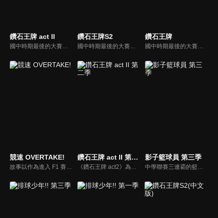
鑽石王牌 act II
鑽石王牌S2
鑽石王牌
國中時期最後的大賽中，卻在第一回戰中投出了暴投而輸掉比賽的投手澤村榮純，本來決定要與國中時期的朋友一同考入故鄉的高中，卻被東京的棒球名校青道高中挖角，並在那裡遇見了天才捕手御幸一也、同伴們和比賽對手，為了實現進入甲子園的夢想澤村榮純下定決心加強鍛鍊，努力達到自己的目標。
國中時期最後的大賽中，卻在第一回戰中投出了暴投而輸掉比賽的投手澤村榮純，本來決定要與國中時期的朋友一同考入故鄉的高中，卻被東京的棒球名校青道高中挖角，並在那裡遇見了天才捕手御幸一也、同伴們和比賽對手，為了實現進入甲子園的夢想澤村榮純下定決心加強鍛鍊，努力達到自己的目標。
國中時期最後的大賽中，卻在第一回戰中投出了暴投而輸掉比賽的投手澤村榮純，本來決定要與國中時期的朋友一同考入故鄉的高中，卻被東京的棒球名校青道高中挖角，並在那裡遇見了天才捕手御幸一也、同伴們和比賽對手，為了實現進入甲子園的夢想澤村榮純下定決心加強鍛鍊，努力達到自己的目標。
競速 OVERTAKE!
鑽石王牌 act II 第二季
影子籃球員 第三季
故事以作為進入 F1 賽事的門票、被稱為「賽車甲子園」F4（Formula4）的世界為主題，為了取財的孝哉遇上了高中生賽車手悠，與兩人為中心就此展開了故事。
《鑽石王牌 act2》為《鑽石王牌》第二部作品，故事藉由以稱霸國中聯賽為目標的澤村榮純為主角，在最後一次的聯賽中，因為自己的暴投而輸了比賽。他發誓要和以前的隊友去高中一雪前恥，後來，因為棒球名校青道高中球探來訪，澤村去參觀了青道高中的練習。在見習中，馬上就遭受到棒球高中名校的洗禮，不過也因此讓他遇到才華洋溢的捕手御幸，重新燃起了澤村對棒球的熱情。
中學聯賽三連霸的籃球強豪「帝光中學」，部員數超過百人，其中更有著被譽為「奇蹟的世代」的五位天才籃球選手，和一個既沒有出場紀錄，也無人記得他的人——夢幻的第六人。天才籃球選手火神大我立志打敗「奇蹟的世代」並成為日本第一的籃球選手，而黑子哲也決定成為他的「影子」幫助他！