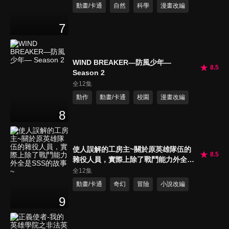
動畫/卡通
自然
科學
漫畫改編
7
WIND BREAKER—防風少年—
8.5
Season 2
全12集
動作
動畫/卡通
校園
漫畫改編
8
使人誤解的工房主~關於原英雄隊伍的
8.5
雜役人員，實際上除了戰鬥能力外全是
SSS的故事~
全12集
動畫/卡通
奇幻
冒險
小說改編
9