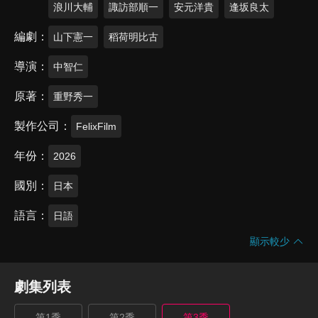
浪川大輔
諏訪部順一
安元洋貴
逢坂良太
編劇
山下憲一
稻荷明比古
導演
中智仁
原著
重野秀一
製作公司
FelixFilm
年份
2026
國別
日本
語言
日語
顯示較少
劇集列表
第1季
第2季
第3季