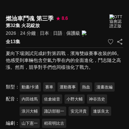
燃油車鬥魂 第三季
8.6
第32集 火花綻放
2026
24 分鐘
日本
日語
保護級
全13集
夏向下場測試完成針對第四戰．濱海雙線賽事改裝的86。
他感受到車輛包含空氣力學在內的全面進化，鬥志隨之高
漲。然而，競爭對手們也同樣強化了戰力。
類型
動畫/卡通
賽車
運動賽事
熱血
漫畫改編
配音
内田雄馬
佐倉綾音
小野大輔
神谷浩史
浪川大輔
諏訪部順一
安元洋貴
逢坂良太
編劇
山下憲一
稻荷明比古