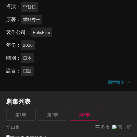
導演
中智仁
原著
重野秀一
製作公司
FelixFilm
年份
2026
國別
日本
語言
日語
顯示較少
劇集列表
第1季
第2季
第3季
全13集
列表
舊→新