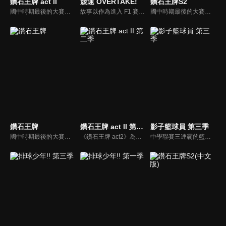
鑽石王牌 act II
競速 OVERTAKE!
鑽石王牌S2
國中時期最後的大賽中，卻在第一回戰中投出了暴投而輸掉比賽的投手澤村榮純，本來決定要與國中時期的朋友一同考入故鄉的高中，卻被東京的棒球名校青道高中挖角，並在那裡遇見了天才捕手御幸一也、同伴們和比賽對手，為了實現進入甲子園的夢想澤村榮純下定決心加強鍛鍊，努力達到自己的目標。
故事以作為進入 F1 賽事的門票、被稱為「賽車甲子園」F4（Formula4）的世界為主題，為了取財的孝哉遇上了高中生賽車手悠，與兩人為中心就此展開了故事。
國中時期最後的大賽中，卻在第一回戰中投出了暴投而輸掉比賽的投手澤村榮純，本來決定要與國中時期的朋友一同考入故鄉的高中，卻被東京的棒球名校青道高中挖角，並在那裡遇見了天才捕手御幸一也、同伴們和比賽對手，為了實現進入甲子園的夢想澤村榮純下定決心加強鍛鍊，努力達到自己的目標。
鑽石王牌
鑽石王牌 act II 第二季
影子籃球員 第三季
國中時期最後的大賽中，卻在第一回戰中投出了暴投而輸掉比賽的投手澤村榮純，本來決定要與國中時期的朋友一同考入故鄉的高中，卻被東京的棒球名校青道高中挖角，並在那裡遇見了天才捕手御幸一也、同伴們和比賽對手，為了實現進入甲子園的夢想澤村榮純下定決心加強鍛鍊，努力達到自己的目標。
《鑽石王牌 act2》為《鑽石王牌》第二部作品，故事藉由以稱霸國中聯賽為目標的澤村榮純為主角，在最後一次的聯賽中，因為自己的暴投而輸了比賽。他發誓要和以前的隊友去高中一雪前恥，後來，因為棒球名校青道高中球探來訪，澤村去參觀了青道高中的練習。在見習中，馬上就遭受到棒球高中名校的洗禮，不過也因此讓他遇到才華洋溢的捕手御幸，重新燃起了澤村對棒球的熱情。
中學聯賽三連霸的籃球強豪「帝光中學」，部員數超過百人，其中更有著被譽為「奇蹟的世代」的五位天才籃球選手，和一個既沒有出場紀錄，也無人記得他的人——夢幻的第六人。天才籃球選手火神大我立志打敗「奇蹟的世代」並成為日本第一的籃球選手，而黑子哲也決定成為他的「影子」幫助他！