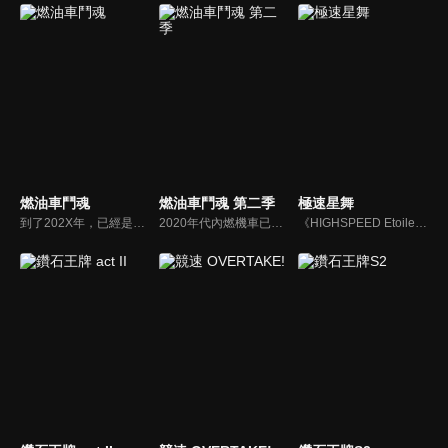
燃油車鬥魂
燃油車鬥魂 第二季
極速星舞
到了202X年，已經是電動車當道的世界，停止生產原本使用汽油為燃料的汽車。在這樣的環境下，在日本舉辦的公路賽事「MFG」透過網路的傳播而大受歡迎，來自英國知名賽車學校畢業的19歲主角‧夏向，為了個人某個目的也來到日本參加了該場賽事。他將會帶給這場賽事什麼樣的亮點？
2020年代內燃機車已停產的日本，以汽油為動力「MFG」賽事使全球為之瘋狂。片桐夏向為尋找失蹤的父親來到日本，因想向父親傳達自己的存在而參加MFG賽事。在Porsche、Ferrari、Lamborghini等超跑參賽的局面下，夏向以2.0L無渦輪增壓的Toyota86迎戰敵手。夏向與寄宿家庭獨身女西園寺戀之間的故事、MFG賽車手們互相交流技術及想法，多條故事線同時展開。
《HIGHSPEED Etoile》是以近未來的日本作為故事舞台，藉由最高時速突破 500 公里的次世代競速「NEX Race」作為故事背景，描述本來有著芭蕾夢的少女輪堂凜，因為某些緣故不得不放棄夢想，在祖母家成為尼特族的她卻意外的踏入了競速的世界，故事就此展開。