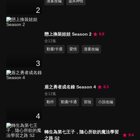
漫畫改編
靈異神怪
2
戀上換裝娃娃 Season 2
8.8
全12集
動畫/卡通
愛情
漫畫改編
3
盾之勇者成名錄 Season 4
8.3
全12集
動作
動畫/卡通
冒險
小說改編
4
轉生為第七王子，隨心所欲的魔法學習
9.4
之路 S2