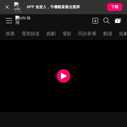
APP 免登入，手機觀看最佳選擇
下載
推薦
電視頻道
戲劇
電影
同步新番
動漫
短