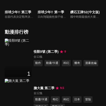
排球少年!! 第三季
排球少年!! 第一季
鑽石王牌S2(中文版)
在縣代表決定戰準決賽的第三局，青葉城西來到了賽末點。烏野以所有的實力面對最後一局，終於分出了輸贏！打敗了宿敵青葉城西，緊接著就是與王者白鳥澤展開縣代表決定戰的決賽了。烏野能否對白鳥澤還以顏色？
日向翔陽雖然個子矮小但運動神經發達，並對排球充滿熱誠，但他在國中唯一參加過的排球比賽中，遇上排球強校強豪北川第一中學，並被對手的舉球員影山飛雄壓著打，日向的隊伍理所當然地輸了比賽，但日向誓言未來一定要打敗對方。升上高中後，日向與影山卻進入了同一所烏野高中的排球部，成為最強搭擋。
國中時期最後的大賽中，卻在第一回戰中投出了暴投而輸掉比賽的投手澤村榮純，本來決定要與國中時期的朋友一同考入故鄉的高中，卻被東京的棒球名校青道高中挖角，並在那裡遇見了天才捕手御幸一也、同伴們和比賽對手，為了實現進入甲子園的夢想澤村榮純下定決心加強鍛鍊，努力達到自己的目標。
動漫排行榜
怪獸8號 (第二季)
9
全13集
動作
動畫/卡通
科幻
獵奇
漫畫改編
1
膽大黨 第二季
9.5
全12集
動畫/卡通
奇幻
科幻
日本
冒險