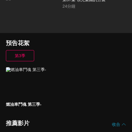
24
分鐘
預告花絮
第3季
燃油車鬥魂 第三季-
推薦影片
收合