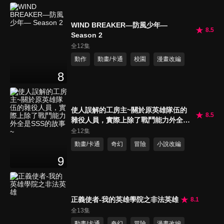
WIND BREAKER—防風少年—
8.5
Season 2
全12集
動作
動畫/卡通
校園
漫畫改編
8
使人誤解的工房主~關於原英雄隊伍的
8.5
雜役人員，實際上除了戰鬥能力外全是
SSS的故事~
全12集
動畫/卡通
奇幻
冒險
小說改編
9
正義使者-我的英雄學院之非法英雄
8.1
全13集
動畫/卡通
奇幻
冒險
漫畫改編