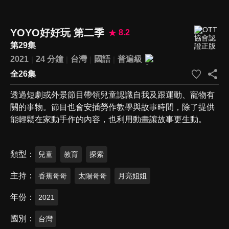
YOYO好好玩 第二季
8.2
第29集
2021
24 分鐘
台灣
國語
普遍級
全26集
透過短劇或外景節目帶領兒童認識自我及跟運動、寵物有
關的事物。節目也會安插勞作教學與故事時間，除了提供
能輕鬆在家動手作的內容，也利用動畫讓故事更生動。
類型
兒童
教育
探索
主持
香蕉哥哥
太陽哥哥
月亮姐姐
年份
2021
國別
台灣