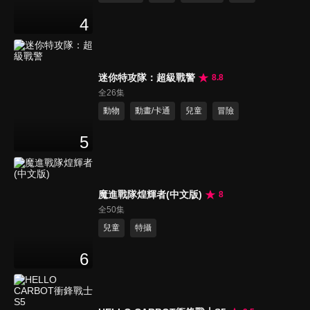
4
迷你特攻隊：超級戰警
8.8
全26集
動物
動畫/卡通
兒童
冒險
5
魔進戰隊煌輝者(中文版)
8
全50集
兒童
特攝
6