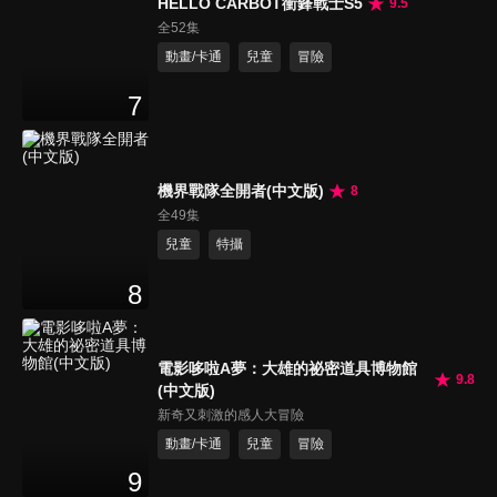
HELLO CARBOT衝鋒戰士S5
9.5
全52集
動畫/卡通
兒童
冒險
7
機界戰隊全開者(中文版)
8
全49集
兒童
特攝
8
電影哆啦A夢：大雄的祕密道具博物館
9.8
(中文版)
新奇又刺激的感人大冒險
動畫/卡通
兒童
冒險
9