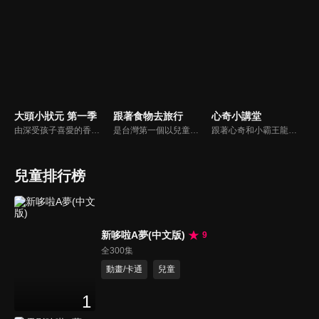
大頭小狀元 第一季
跟著食物去旅行
心奇小講堂
由深受孩子喜愛的香蕉哥哥林掄元遍訪全台，帶領小朋友認識台灣各地的技藝達人，介紹日常生活中息息相關的行業。
是台灣第一個以兒童的視野，帶領大家到食材的產地，了解食材生長的過程，以及農夫種植、養殖的辛苦，深具教育意義節目。透過長達三個月至半年的產地體驗，從一顆種子變成一桌子的菜，讓孩子更能深刻體會到生命的歷程，對食物營養、食品安全的認識，以及食文化的傳承、與環境的調和、對食物的感恩之心。
跟著心奇和小霸王龍的步伐 ，一起遊戲、 一起成長、 一起學習。
兒童排行榜
新哆啦A夢(中文版)
9
全300集
動畫/卡通
兒童
1