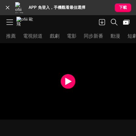
APP 免登入，手機觀看最佳選擇
下載
推薦
電視頻道
戲劇
電影
同步新番
動漫
短