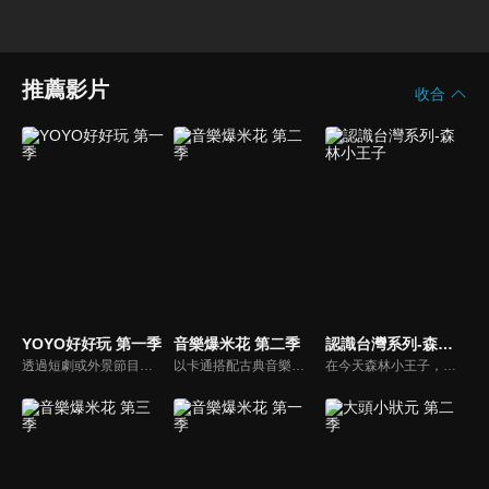
推薦影片
收合
YOYO好好玩 第一季
音樂爆米花 第二季
認識台灣系列-森林小王子
透過短劇或外景節目帶領兒童認識自我及跟運動、寵物有關的事物。節目也會安插勞作教學與故事時間，除了提供能輕鬆在家動手作的內容，也利用動畫讓故事更生動。
以卡通搭配古典音樂，讓小朋友感受古典音樂的故事與氛圍，進而促進對於古典音樂的愛好與欣賞。樂器認識：由西瓜哥哥與草莓姊姊帶小朋友認識不同樂器的形狀與樂聲。
在今天森林小王子，比勇哥哥和阿咪魯要開始介紹住在台灣最久的人給小朋友們認識，讓小朋友了解，原住民是居住在台灣最久的人。在1001個故事裡由長老說一個有關原住民射十個太陽的故事，還有介紹苗栗縣的南庄鄉有一個蓬萊村部落的水晶球之旅。