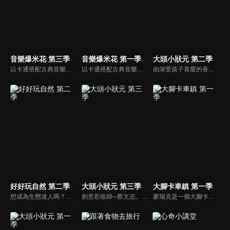
音樂爆米花 第三季
音樂爆米花 第一季
大頭小狀元 第二季
以卡通搭配古典音樂，讓小朋友感受古典音樂的故事與氛圍，進而促進對於古典音樂的愛好與欣賞。樂器認識：由西瓜哥哥與草莓姊姊帶小朋友認識不同樂器的形狀與樂聲。
以卡通搭配古典音樂，讓小朋友感受古典音樂的故事與氛圍，進而促進對於古典音樂的愛好與欣賞。樂器認識：由西瓜哥哥與草莓姊姊帶小朋友認識不同樂器的形狀與樂聲。
由深受孩子喜愛的香蕉哥哥林掄元遍訪全台，帶領小朋友認識台灣各地的技藝達人，介紹日常生活中息息相關的行業。
好好玩自然 第二季
大頭小狀元 第三季
大腳卡車鎮 第一季
想成為生態達人嗎？喜愛悠遊山海叢林、與動物昆蟲親近的小朋友別錯過囉！就讓柳丁哥哥與生態專家阿峰，帶你一起揭開大自然的神秘面紗！
創意彩妝師─蔡文志。香蕉哥哥扮演成一個老婆婆，大頭嚇了一跳，於是香蕉哥哥介紹了化妝師─Tommy給大頭認識。Tommy帶香蕉哥哥、大頭一起參觀Tommy幫學生上課的情形，Tommy和香蕉哥哥舉行創意彩妝PK賽。
麥瑞克是一個大腳卡車。 大腳卡車城的居民們都可以尋求他的説明。 但是，他幾乎沒法一個人解決所有的問題。 幸運的是，他有很多朋友會説明他！ 大腳卡車們在這個豐富的卡車城裡過著幸福的生活，這裡也經常有一些讓人激動的事情發生。