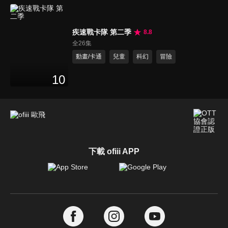
疾速戰卡隊 第二季
8.8
全26集
動畫/卡通
兒童
科幻
冒險
10
下載 ofiii APP