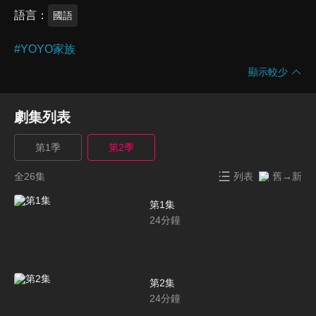
語言
國語
#
YOYO家族
顯示較少
劇集列表
第1季
第2季
全26集
列表
舊→新
第1集
24
分鐘
第2集
24
分鐘