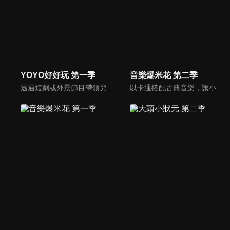
YOYO好好玩 第一季
音樂爆米花 第二季
透過短劇或外景節目帶領兒童認識自我及跟運動、寵物有關的事物。節目也會安插勞作教學與故事時間，除了提供能輕鬆在家動手作的內容，也利用動畫讓故事更生動。
以卡通搭配古典音樂，讓小朋友感受古典音樂的故事與氛圍，進而促進對於古典音樂的愛好與欣賞。樂器認識：由西瓜哥哥與草莓姊姊帶小朋友認識不同樂器的形狀與樂聲。