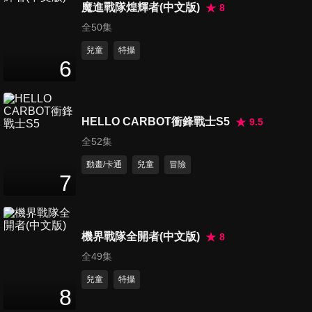
魔進戰隊煌輝者(中文版)
8
全50集
兒童
特攝
第19集
6
24
分鐘
HELLO CARBOT衝鋒戰士S5
9.5
第20集
24
分鐘
全52集
動畫/卡通
兒童
冒險
7
第21集
24
分鐘
機界戰隊全開者(中文版)
8
全49集
第22集
23
分鐘
兒童
特攝
8