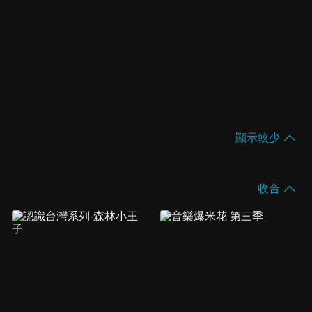
顯示較少
收合