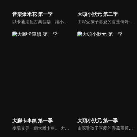
音樂爆米花 第一季
大頭小狀元 第二季
以卡通搭配古典音樂，讓小朋友感受古典音樂的故事與氛圍，進而促進對於古典音樂的愛好與欣賞。樂器認識：由西瓜哥哥與草莓姊姊帶小朋友認識不同樂器的形狀與樂聲。
由深受孩子喜愛的香蕉哥哥林掄元遍訪全台，帶領小朋友認識台灣各地的技藝達人，介紹日常生活中息息相關的行業。
大腳卡車鎮 第一季
大頭小狀元 第一季
麥瑞克是一個大腳卡車。 大腳卡車城的居民們都可以尋求他的説明。 但是，他幾乎沒法一個人解決所有的問題。 幸運的是，他有很多朋友會説明他！ 大腳卡車們在這個豐富的卡車城裡過著幸福的生活，這裡也經常有一些讓人激動的事情發生。
由深受孩子喜愛的香蕉哥哥林掄元遍訪全台，帶領小朋友認識台灣各地的技藝達人，介紹日常生活中息息相關的行業。