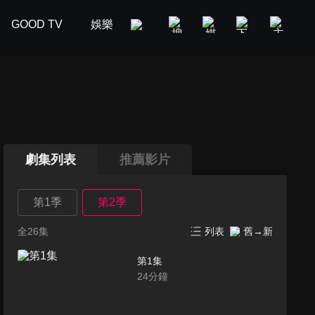
GOOD TV
娛樂
美食旅遊
新聞政論
汽車
劇集列表
推薦影片
第1季
第2季
全26集
列表
舊→新
第1集
24
分鐘