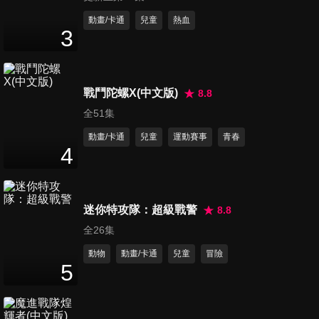
第14集
動畫/卡通
兒童
熱血
3
24
分鐘
第15集
戰鬥陀螺X(中文版)
8.8
24
分鐘
全51集
動畫/卡通
兒童
運動賽事
青春
4
第16集
24
分鐘
迷你特攻隊：超級戰警
8.8
全26集
第17集
24
分鐘
動物
動畫/卡通
兒童
冒險
5
第18集
24
分鐘