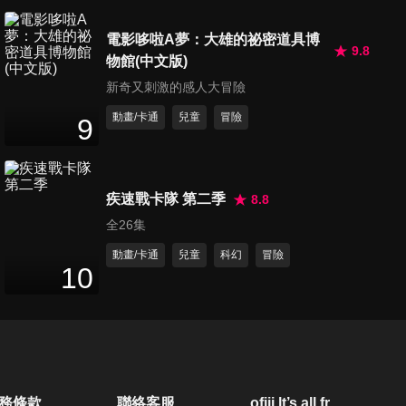
第23集
電影哆啦A夢：大雄的祕密道具博
24
分鐘
9.8
物館(中文版)
新奇又刺激的感人大冒險
第24集
動畫/卡通
兒童
冒險
9
23
分鐘
疾速戰卡隊 第二季
8.8
第25集
全26集
24
分鐘
動畫/卡通
兒童
科幻
冒險
10
第26集
24
分鐘
第27集
務條款
聯絡客服
ofiii lt’s all free