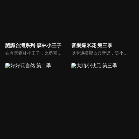
認識台灣系列-森林小王子
音樂爆米花 第三季
在今天森林小王子，比勇哥哥和阿咪魯要開始介紹住在台灣最久的人給小朋友們認識，讓小朋友了解，原住民是居住在台灣最久的人。在1001個故事裡由長老說一個有關原住民射十個太陽的故事，還有介紹苗栗縣的南庄鄉有一個蓬萊村部落的水晶球之旅。
以卡通搭配古典音樂，讓小朋友感受古典音樂的故事與氛圍，進而促進對於古典音樂的愛好與欣賞。樂器認識：由西瓜哥哥與草莓姊姊帶小朋友認識不同樂器的形狀與樂聲。