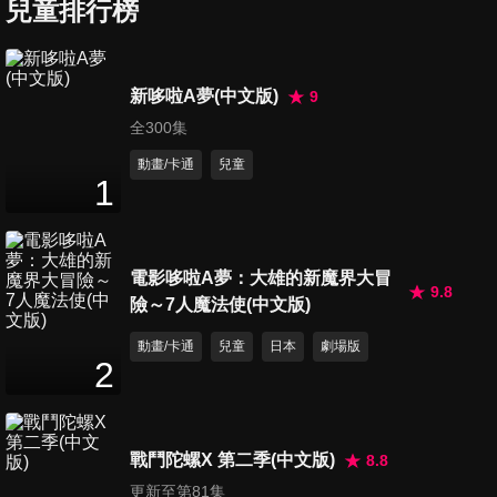
兒童排行榜
第7集
新哆啦A夢(中文版)
9
23
分鐘
全300集
動畫/卡通
兒童
1
第9集
24
分鐘
電影哆啦A夢：大雄的新魔界大冒
9.8
險～7人魔法使(中文版)
第10集
24
分鐘
動畫/卡通
兒童
日本
劇場版
2
第13集
24
分鐘
戰鬥陀螺X 第二季(中文版)
8.8
更新至第81集