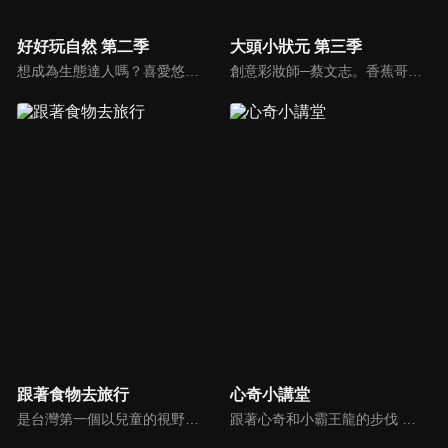
好好玩自然 第二季
大頭小狀元 第三季
想成為生態達人嗎？喜愛悠遊山海叢林、與動物昆蟲親近的小朋友別錯過囉！就讓柳丁哥哥與生態專家阿峰，帶你一起揭開大自然的神秘面紗！
創意彩妝師─蔡文志。香蕉哥哥扮演成一個老婆婆，大頭嚇了一跳，於是香蕉哥哥介紹了化妝師─Tommy給大頭認識。Tommy帶香蕉哥哥、大頭一起參觀Tommy幫學生上課的情形，Tommy和香蕉哥哥舉行創意彩妝PK賽。
跟著食物去旅行
心奇小講堂
是台灣第一個以兒童的視野，帶領大家到食材的產地，了解食材生長的過程，以及農夫種植、養殖的辛苦，深具教育意義節目。透過長達三個月至半年的產地體驗，從一顆種子變成一桌子的菜，讓孩子更能深刻體會到生命的歷程，對食物營養、食品安全的認識，以及食文化的傳承、與環境的調和、對食物的感恩之心。
跟著心奇和小霸王龍的步伐 ，一起遊戲、 一起成長、 一起學習。