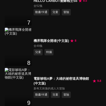
HELLO CARBOT衝鋒戰士S5
9.5
全52集
動畫/卡通
兒童
冒險
7
機界戰隊全開者(中文版)
8
全49集
兒童
特攝
8
電影哆啦A夢：大雄的祕密道具博物館
9.8
(中文版)
新奇又刺激的感人大冒險
動畫/卡通
兒童
冒險
9