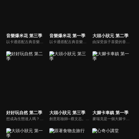
音樂爆米花 第三季
音樂爆米花 第一季
大頭小狀元 第二季
以卡通搭配古典音樂，讓小朋友感受古典音樂的故事與氛圍，進而促進對於古典音樂的愛好與欣賞。樂器認識：由西瓜哥哥與草莓姊姊帶小朋友認識不同樂器的形狀與樂聲。
以卡通搭配古典音樂，讓小朋友感受古典音樂的故事與氛圍，進而促進對於古典音樂的愛好與欣賞。樂器認識：由西瓜哥哥與草莓姊姊帶小朋友認識不同樂器的形狀與樂聲。
由深受孩子喜愛的香蕉哥哥林掄元遍訪全台，帶領小朋友認識台灣各地的技藝達人，介紹日常生活中息息相關的行業。
好好玩自然 第二季
大頭小狀元 第三季
大腳卡車鎮 第一季
想成為生態達人嗎？喜愛悠遊山海叢林、與動物昆蟲親近的小朋友別錯過囉！就讓柳丁哥哥與生態專家阿峰，帶你一起揭開大自然的神秘面紗！
創意彩妝師─蔡文志。香蕉哥哥扮演成一個老婆婆，大頭嚇了一跳，於是香蕉哥哥介紹了化妝師─Tommy給大頭認識。Tommy帶香蕉哥哥、大頭一起參觀Tommy幫學生上課的情形，Tommy和香蕉哥哥舉行創意彩妝PK賽。
麥瑞克是一個大腳卡車。 大腳卡車城的居民們都可以尋求他的説明。 但是，他幾乎沒法一個人解決所有的問題。 幸運的是，他有很多朋友會説明他！ 大腳卡車們在這個豐富的卡車城裡過著幸福的生活，這裡也經常有一些讓人激動的事情發生。