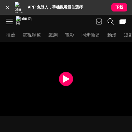
APP 免登入，手機觀看最佳選擇
下載
推薦
電視頻道
戲劇
電影
同步新番
動漫
短