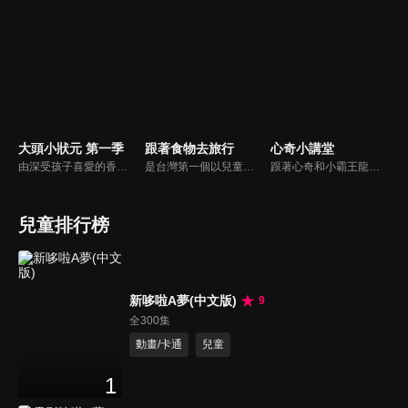
大頭小狀元 第一季
跟著食物去旅行
心奇小講堂
由深受孩子喜愛的香蕉哥哥林掄元遍訪全台，帶領小朋友認識台灣各地的技藝達人，介紹日常生活中息息相關的行業。
是台灣第一個以兒童的視野，帶領大家到食材的產地，了解食材生長的過程，以及農夫種植、養殖的辛苦，深具教育意義節目。透過長達三個月至半年的產地體驗，從一顆種子變成一桌子的菜，讓孩子更能深刻體會到生命的歷程，對食物營養、食品安全的認識，以及食文化的傳承、與環境的調和、對食物的感恩之心。
跟著心奇和小霸王龍的步伐 ，一起遊戲、 一起成長、 一起學習。
兒童排行榜
新哆啦A夢(中文版)
9
全300集
動畫/卡通
兒童
1