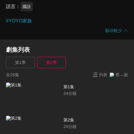
語言
國語
#
YOYO家族
顯示較少
劇集列表
第1季
第2季
全26集
列表
舊→新
第1集
24
分鐘
第2集
24
分鐘