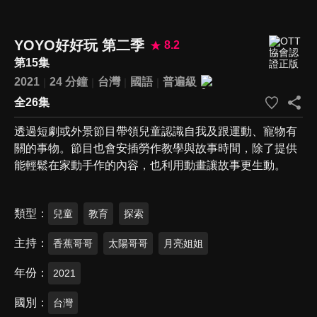
YOYO好好玩 第二季
8.2
第15集
2021
24 分鐘
台灣
國語
普遍級
全26集
透過短劇或外景節目帶領兒童認識自我及跟運動、寵物有
關的事物。節目也會安插勞作教學與故事時間，除了提供
能輕鬆在家動手作的內容，也利用動畫讓故事更生動。
類型
兒童
教育
探索
主持
香蕉哥哥
太陽哥哥
月亮姐姐
年份
2021
國別
台灣