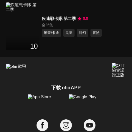
疾速戰卡隊 第二季
8.8
全26集
動畫/卡通
兒童
科幻
冒險
10
下載 ofiii APP