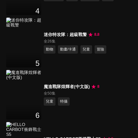
4
迷你特攻隊：超級戰警
8.8
全26集
動物
動畫/卡通
兒童
冒險
5
魔進戰隊煌輝者(中文版)
8
全50集
兒童
特攝
6