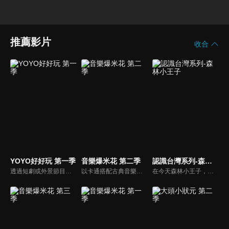
推薦影片
收合
YOYO好好玩 第一季
音樂爆米花 第二季
認識台灣系列-森林小王子
透過短劇或外景節目帶領兒童認識自我及跟運動、寵物有關的事物。節目也會安插勞作教學與故事時間，除了提供能輕鬆在家動手作的內容，也利用動畫讓故事更生動。
以卡通搭配古典音樂，讓小朋友感受古典音樂的故事與氛圍，進而促進對於古典音樂的愛好與欣賞。樂器認識：由西瓜哥哥與草莓姊姊帶小朋友認識不同樂器的形狀與樂聲。
在今天森林小王子，比勇哥哥和阿咪魯要開始介紹住在台灣最久的人給小朋友們認識，讓小朋友了解，原住民是居住在台灣最久的人。在1001個故事裡由長老說一個有關原住民射十個太陽的故事，還有介紹苗栗縣的南庄鄉有一個蓬萊村部落的水晶球之旅。