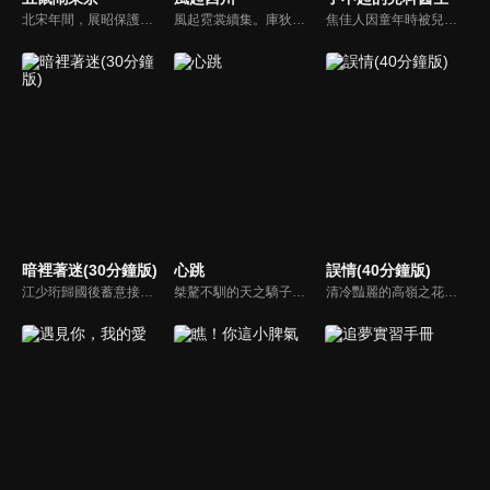
北宋年間，展昭保護包拯有功被宋仁宗封為「御貓」，太師龐吉嫉妒包拯，派人到險空島挑撥五鼠，五鼠決定到東京去和展昭比一比武藝，途中，他們遇到了太師的兒子龐昱，他在陳州奸淫擄掠、無惡不作，五鼠出於公義殺了龐昱，而太師得知之後，決心為兒子報仇，因此再設計陷害五鼠和包拯。
風起霓裳續集。庫狄琉璃與裴行儉婚後琴瑟和鳴，夫唱婦隨。後裴行儉被貶。琉璃陪伴丈夫遠赴西州上任，與當地世子麴崇裕相識的故事。
焦佳人因童年時被兒科醫生谷立峯救過一命，從此立下當兒科醫生的畢生志願。長大後順利進入精英雲集的童馨醫院，焦佳人和並肩作戰的同事鄧子昂、谷佳人、王航等經歷了重重的考驗，不僅要在臨牀一線與病魔做鬥爭，還要面對生活中的種種困境。最後，他們迎來了更美好的未來，也完成了自身的成長與昇華。
暗裡著迷(30分鐘版)
心跳
誤情(40分鐘版)
江少珩歸國後蓄意接近服裝設計師蘇半夏，直到衛高陽暴露出江少珩接近蘇半夏的真實目的，蘇半夏深覺背叛而與江少珩分手。而已經無法離開蘇半夏的江少珩，用真心再次追回蘇半夏，上演追妻火葬場並重歸於好。之後，兩人查清當年真相，最終衛氏姐弟雙雙落網，一切塵埃落定。
桀驁不馴的天之驕子「顧譯」和看似柔弱乖順的小白花「喬淨」，兩人秘密交往三年，白天是老闆和秘書，晚上是地下情人，但其實顧家早與白家定下娃娃親，喬淨毅然決然在他們訂婚當天離開南城回老家，顧譯以為喬淨提分手只是單純鬧脾氣，於是他用盡各種辦法挽留，殊不知喬淨的接近都是另有目的...
清冷豔麗的高嶺之花江時淺在遭受霸淩、暴力等一系列事件後，華麗蛻變逆襲歸來，用一場精心策劃強勢開啟自己的復仇之路，最終收穫內心救贖與愛情的故事。