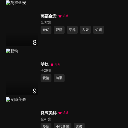
萬福金安
8.6
全32集
奇幻
愛情
穿越
古裝
短劇
8
雙軌
8.6
全29集
愛情
時裝
9
良陳美錦
8.8
全41集
愛情
小說改編
古裝