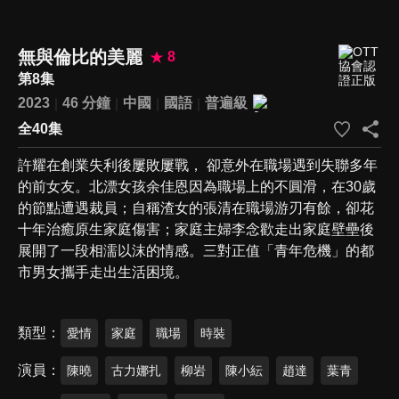
無與倫比的美麗
8
第8集
2023
46 分鐘
中國
國語
普遍級
全40集
許耀在創業失利後屢敗屢戰， 卻意外在職場遇到失聯多年
的前女友。北漂女孩余佳恩因為職場上的不圓滑，在30歲
的節點遭遇裁員；自稱渣女的張清在職場游刃有餘，卻花
十年治癒原生家庭傷害；家庭主婦李念歡走出家庭壁壘後
展開了一段相濡以沫的情感。三對正值「青年危機」的都
市男女攜手走出生活困境。
類型
愛情
家庭
職場
時裝
演員
陳曉
古力娜扎
柳岩
陳小紜
趙達
葉青