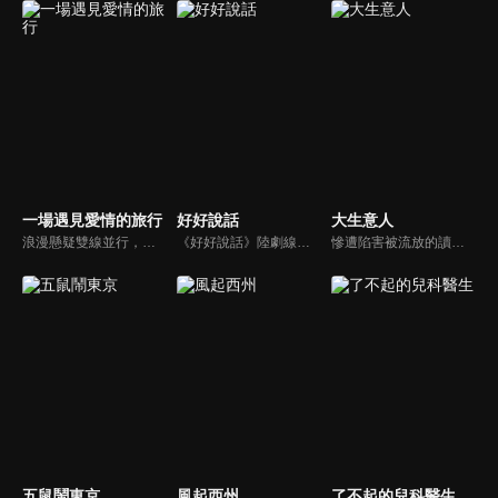
一場遇見愛情的旅行
好好說話
大生意人
浪漫懸疑雙線並行，開啓一場遇愛之旅！該劇講述了熱血青年警察金小天（陳曉）和身負家仇的文藝女孩李心月（景甜），因爲一幅名爲《寶貝》的畫作而產生糾葛，並在命運的推動下共同踏上了一場浪漫而驚險的香格里拉之旅…
《好好說話》陸劇線上看。節目主持人楊光，因為兒時心理陰影導致其無論在工作還是生活中，都拒絕與人真誠溝通。直到一檔火爆的新興節目取代了楊光的黃金檔時段。迫於壓力的他決定進行節目改版，從線上傾聽轉為線下調解，並瞄準能引起強烈社會熱度的糾紛事件進行調解，也使楊光第一次直面自身問題...
慘遭陷害被流放的讀書人古平原以死謀生，在夾縫中借勢謀局，從行商開始進入商界，以票號站穩腳跟，以茶葉興業，靠鹽業立足，並以糧食惠及萬民。古平原與晉商、徽商、京商、鹽商、漕幫、洋商等各方勢力周旋對抗，最終創建了一個嶄新的商業帝國。
五鼠鬧東京
風起西州
了不起的兒科醫生