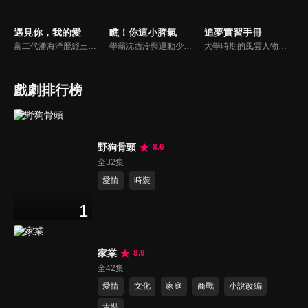
遇見你，我的愛
瞧！你這小脾氣
追夢實習手冊
富二代潘海洋歷經三次失敗婚姻，認為金錢阻礙愛情。唯第一任妻子陸雪怡真心待他。好友伊軒勸他隱藏身份。他在酒吧對芭蕾舞演員韓夢瑤一見鍾情。便化身業務經理與她相戀。熱戀中潘海洋決定娶韓夢瑤，卻在婚前發現韓夢瑤三年前曾是自己公司員工，進而揭開伊軒與韓夢瑤為還債設局圖謀他財產的陰謀...
學霸沈西泠與運動少女蘇曉曉意外加入了號稱「幫助學生解決各種困難」的失學社，在一次次校園事件中，兩人情感從互相看不順眼到彼此產生好感逐漸深入，同時也結識了歐美、景溪、費天等許多好朋友。然而就在兩人關係逐漸明朗時，一個巨大的陰謀卻在校園角落裡悄然而生。
大學時期的風雲人物，文學女神沈安與泰拳男神許北，機緣巧合下在工作中相遇，兩個原本該在夢想賽道上發光發亮的年輕人在社會的重壓下逐漸喪失夢想。再次碰面的兩人，漸漸解開心結，並在互相了解、激勵的過程中互生愛慕。
戲劇排行榜
野狗骨頭
8.6
全32集
愛情
時裝
1
家業
8.9
全42集
愛情
文化
家庭
商戰
小說改編
古裝