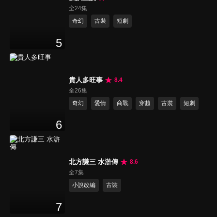
全24集
奇幻
古裝
短劇
5
貴人多旺事
8.4
全26集
奇幻
愛情
商戰
穿越
古裝
短劇
6
北方謙三 水滸傳
8.6
全7集
小說改編
古裝
7