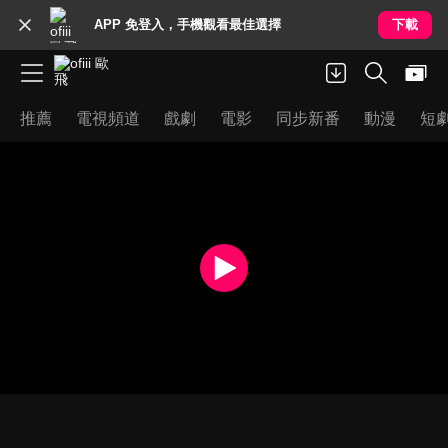
APP 免登入，手機觀看最佳選擇
下載
推薦
電視頻道
戲劇
電影
同步新番
動漫
短