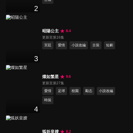
2
昭陽公主
8.4
更新至第16集
宮廷
愛情
小說改編
古裝
短劇
3
燦如繁星
9.6
更新至第27集
愛情
足球
校園
勵志
小說改編
時裝
4
狐妖皇嫂
8.2