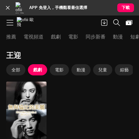
APP 免登入，手機觀看最佳選擇
下載
推薦
電視頻道
戲劇
電影
同步新番
動漫
短
王迎
全部
戲劇
電影
動漫
兒童
綜藝