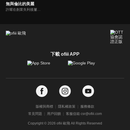
無與倫比的美麗
許耀在創業失利後屢敗屢戰， 卻意外在職場遇到失聯多年的前女友。北漂女孩余佳恩因為職場上的不圓滑，在30歲的節點遭遇裁員；自稱渣女的張清在職場游刃有餘，卻花十年治癒原生家庭傷害；家庭主婦李念歡走出家庭壁壘後展開了一段相濡以沫的情感。三對正值「青年危機」的都市男女攜手走出生活困境。
下載 ofiii APP
版權與商標
隱私權政策
服務條款
常見問題
用戶回饋
客服信箱 csr@ofiii.com
Copyright ©
2026
ofiii 歐飛 All Rights Reserved