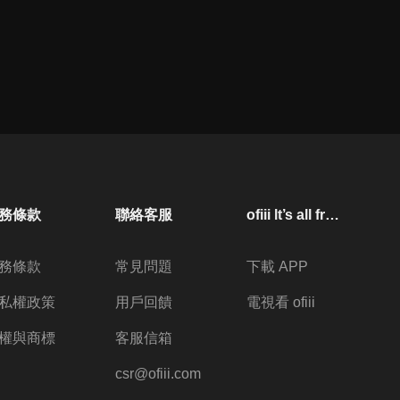
務條款
聯絡客服
ofiii lt’s all free
務條款
常見問題
下載 APP
私權政策
用戶回饋
電視看 ofiii
權與商標
客服信箱
csr@ofiii.com