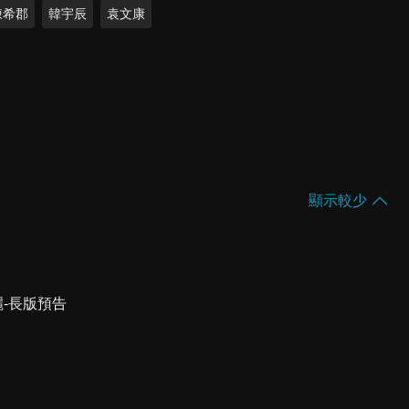
陳希郡
韓宇辰
袁文康
顯示較少