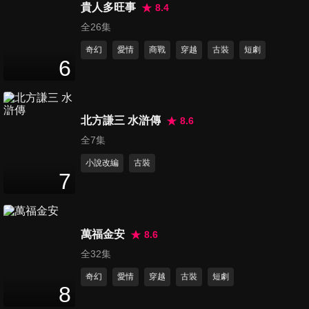
46
分鐘
貴人多旺事
8.4
全26集
奇幻
愛情
商戰
穿越
古裝
短劇
第16集
6
45
分鐘
北方謙三 水滸傳
8.6
第17集
45
分鐘
全7集
小說改編
古裝
7
第18集
46
分鐘
萬福金安
8.6
全32集
第19集
奇幻
愛情
穿越
古裝
短劇
46
分鐘
8