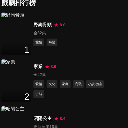
戲劇排行榜
第7集
野狗骨頭
8.6
45
分鐘
全32集
愛情
時裝
1
第8集
46
分鐘
家業
8.9
全42集
第9集
愛情
文化
家庭
商戰
小說改編
46
分鐘
2
古裝
第10集
45
分鐘
昭陽公主
8.4
更新至第16集