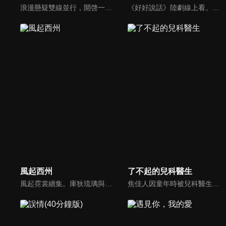
浪漫懸疑雙線並行，開啓一場遇愛之旅！該劇講述了熱血青年警察金小天（陳曉）和身負家仇的文藝女孩李心月（景甜），因爲一幅名爲《寶貝》的畫作而產生糾葛，並在命運的推動下共同踏上了一場浪漫而驚險的香格里拉之旅…
《好好說話》陸劇線上看。節目主持人楊光，因為兒時心理陰影導致其無論在工作還是生活中，都拒絕與人真誠溝通。直到一檔火爆的新興節目取代了楊光的黃金檔時段。迫於壓力的他決定進行節目改版，從線上傾聽轉為線下調解，並瞄準能引起強烈社會熱度的糾紛事件進行調解，也使楊光第一次直面自身問題...
風起西州
了不起的兒科醫生
風起霓裳續集。庫狄琉璃與裴行儉婚後琴瑟和鳴，夫唱婦隨。後裴行儉被貶。琉璃陪伴丈夫遠赴西州上任，與當地世子麴崇裕相識的故事。
焦佳人因童年時被兒科醫生谷立峯救過一命，從此立下當兒科醫生的畢生志願。長大後順利進入精英雲集的童馨醫院，焦佳人和並肩作戰的同事鄧子昂、谷佳人、王航等經歷了重重的考驗，不僅要在臨牀一線與病魔做鬥爭，還要面對生活中的種種困境。最後，他們迎來了更美好的未來，也完成了自身的成長與昇華。