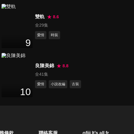
第20集
45
分鐘
雙軌
8.6
全29集
愛情
時裝
第21集
9
46
分鐘
良陳美錦
8.8
第22集
全41集
46
分鐘
愛情
小說改編
古裝
10
第23集
46
分鐘
第24集
務條款
聯絡客服
ofiii lt’s all free