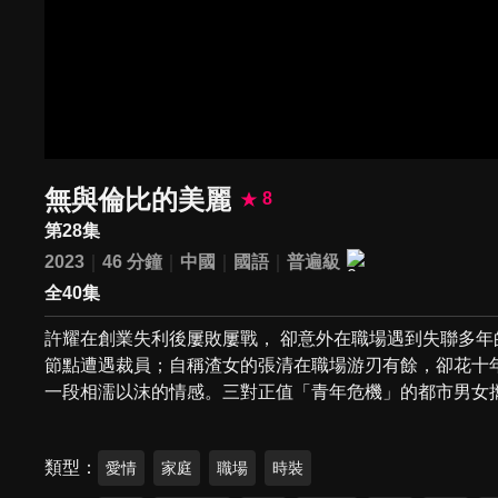
無與倫比的美麗
8
第28集
2023
46 分鐘
中國
國語
普遍級
全40集
許耀在創業失利後屢敗屢戰， 卻意外在職場遇到失聯多年
節點遭遇裁員；自稱渣女的張清在職場游刃有餘，卻花十
一段相濡以沫的情感。三對正值「青年危機」的都市男女
類型
愛情
家庭
職場
時裝