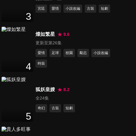
第11集
宮廷
愛情
小說改編
古裝
短劇
3
46
分鐘
燦如繁星
9.6
第12集
更新至第26集
45
分鐘
愛情
足球
校園
勵志
小說改編
4
時裝
第13集
46
分鐘
狐妖皇嫂
8.2
全24集
第14集
46
分鐘
奇幻
古裝
短劇
5
第15集