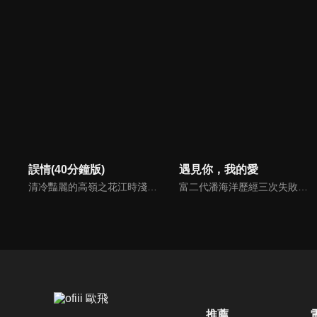
誤情(40分鐘版)
遇見你，我的愛
清冷豔麗的高嶺之花江時淺在遭受霸淩、暴力等一系列事件後，華麗蛻變逆襲歸來，用一場精心策劃強勢開啟自己的復仇之路，最終收穫內心救贖與愛情的故事。
富二代潘海洋歷經三次失敗婚姻，認為金錢阻礙愛情。唯第一任妻子陸雪怡真心待他。好友伊軒勸他隱藏身份。他在酒吧對芭蕾舞演員韓夢瑤一見鍾情。便化身業務經理與她相戀。熱戀中潘海洋決定娶韓夢瑤，卻在婚前發現韓夢瑤三年前曾是自己公司員工，進而揭開伊軒與韓夢瑤為還債設局圖謀他財產的陰謀...
推薦