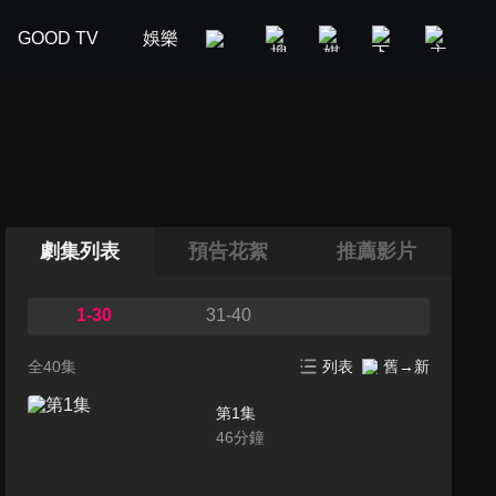
GOOD TV
娛樂
美食旅遊
新聞政論
汽車
劇集列表
預告花絮
推薦影片
1-30
31-40
全40集
列表
舊→新
第1集
46
分鐘