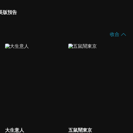
長版預告
收合
大生意人
五鼠鬧東京