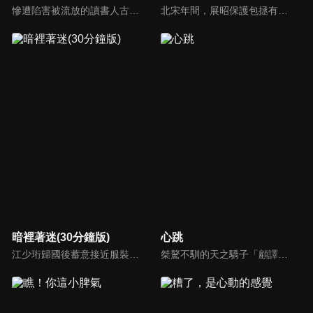
慘遭陷害被流放的讀書人古平原以死謀生，在夾縫中借勢謀局，從行商開始進入商界，以票號站穩腳跟，以茶葉興業，靠鹽業立足，並以糧食惠及萬民。古平原與晉商、徽商、京商、鹽商、漕幫、洋商等各方勢力周旋對抗，最終創建了一個嶄新的商業帝國。
北宋年間，展昭保護包拯有功被宋仁宗封為「御貓」，太師龐吉嫉妒包拯，派人到險空島挑撥五鼠，五鼠決定到東京去和展昭比一比武藝，途中，他們遇到了太師的兒子龐昱，他在陳州奸淫擄掠、無惡不作，五鼠出於公義殺了龐昱，而太師得知之後，決心為兒子報仇，因此再設計陷害五鼠和包拯。
暗裡著迷(30分鐘版)
心跳
江少珩歸國後蓄意接近服裝設計師蘇半夏，直到衛高陽暴露出江少珩接近蘇半夏的真實目的，蘇半夏深覺背叛而與江少珩分手。而已經無法離開蘇半夏的江少珩，用真心再次追回蘇半夏，上演追妻火葬場並重歸於好。之後，兩人查清當年真相，最終衛氏姐弟雙雙落網，一切塵埃落定。
桀驁不馴的天之驕子「顧譯」和看似柔弱乖順的小白花「喬淨」，兩人秘密交往三年，白天是老闆和秘書，晚上是地下情人，但其實顧家早與白家定下娃娃親，喬淨毅然決然在他們訂婚當天離開南城回老家，顧譯以為喬淨提分手只是單純鬧脾氣，於是他用盡各種辦法挽留，殊不知喬淨的接近都是另有目的...