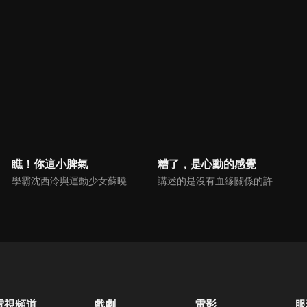
瞧！你這小脾氣
糟了，是心動的感覺
學霸沈西泠與運動少女蘇曉曉意外加入了號稱「幫助學生解決各種困難」的失學社，在一次次校園事件中，兩人情感從互相看不順眼到彼此產生好感逐漸深入，同時也結識了歐美、景溪、費天等許多好朋友。然而就在兩人關係逐漸明朗時，一個巨大的陰謀卻在校園角落裡悄然而生。
講述的是沒有血緣關係的許苒與林予安兄妹，彼此互相扶持共同成長，從青梅竹馬到錯失後再次牽手的愛情故事。
電視頻道
戲劇
電影
服