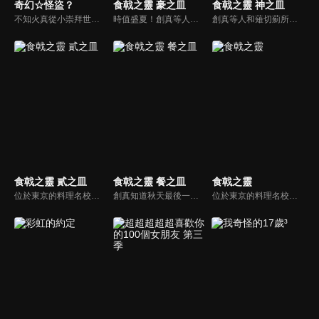
奇幻☆怪盜？
食戟之靈 豪之皿
食戟之靈 神之皿
不知火真從小崇拜世界知名的魔術師星里衛，升上中學一年級時便到東京向星里衛拜師學藝，同時和兒時玩伴星里果菜再次相遇。與此同時，社會上傳出美女怪盜偷竊事件，真後來在無意間發現了果菜便是怪盜的事實。
時值盛夏！創真等人，迎來了2年級第一學期的期末考試。考試的內容是，在充滿海濱遊客的海岸上，經營連排的「海之家」，並在3天時間內達成300萬日元的營業額！雖然創真等十傑成員顯得從容不迫，但是十傑隊卻被增加了不小的難度…!?
創真等人和薙切薊所統領的中枢美食機関展開了聯隊食戟。第一輪對戰，由創真等反叛者一方獲得了勝利！為延續這一勢頭繼續取勝，反叛者一方接著派出了久我、美作、女木島。另一邊，中枢美食機関則派出了第一席・司、第二席・竜胆、第四席・齋藤登場！由高手們展開激烈角逐的第二輪對戰即將拉開帷幕……！
食戟之靈 貳之皿
食戟之靈 餐之皿
食戟之靈
位於東京的料理名校「遠月學園」，學生們會以料理來作一對一的比試對決，這種對決叫作「食戟」。「秋季選拔」是每年暑假後舉辦，高中一年級生為參賽者進行的廚藝競爭，為遠月學園傳統的美食祭典。經過秋季選拔預賽，進入複賽的創真等人，到底誰會取得秋季選拔的冠軍呢！？
創真知道秋天最後一個大活動-學園祭""月饗祭""再過不久就要開始了。十傑第八席的久我照紀表示""如果你有任何一道料理可以贏過我，要我接受十戟也可以""，於是創真接受久我的挑戰，決定要參戰月饗祭。 於是創真決定前往久我的根據地-中華研去看看...?
位於東京的料理名校「遠月學園」，學生們會以料理來作一對一的比試對決，這種對決叫作「食戟」。「秋季選拔」是每年暑假後舉辦，高中一年級生為參賽者進行的廚藝競爭，為遠月學園傳統的美食祭典。經過秋季選拔預賽，進入複賽的創真等人，到底誰會取得秋季選拔的冠軍呢！？