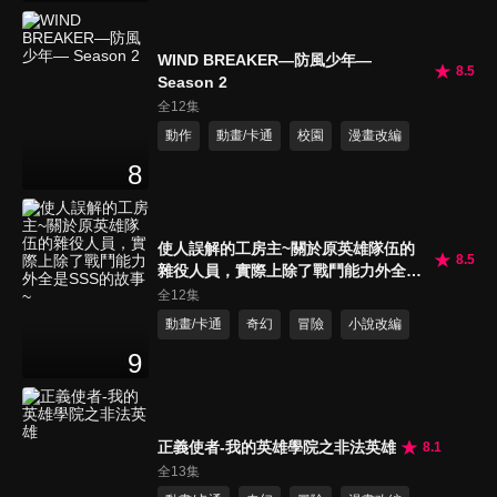
WIND BREAKER—防風少年—
8.5
Season 2
全12集
動作
動畫/卡通
校園
漫畫改編
8
使人誤解的工房主~關於原英雄隊伍的
8.5
雜役人員，實際上除了戰鬥能力外全是
SSS的故事~
全12集
動畫/卡通
奇幻
冒險
小說改編
9
正義使者-我的英雄學院之非法英雄
8.1
全13集