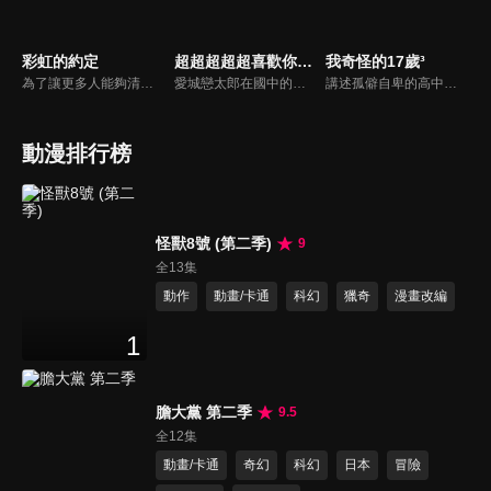
彩虹的約定
超超超超超喜歡你的100個女朋友 第三季
我奇怪的17歲³
為了讓更多人能夠清楚認識罕見疾病病童不凡的生命毅力勇氣，「彩虹的約定」介紹不同罕見疾病病童的故事，邀請您來一起為生命小勇士加油！
愛城戀太郎在國中的失戀次數達到了100次的大關，他抱著高中一定要交到女朋友的心願造訪神社。出現在那裡的戀愛之神告訴他「你會在高中遇見的真命天女有100人」。然而神表示，和命中註定的人相遇的人，如果不和那個人彼此相愛並獲得幸福的話就會死掉……。面對一個又一個等待著他的真命天女的相遇——戀太郎該怎麼辦！？100個女朋友又將何去何從！？
講述孤僻自卑的高中女生安靜，透過小說創作療癒自己。小說中三個性格不同的女主角和小夥伴們的故事也投射了安靜自己的成長過程。完成小說後的安靜，接納了人生的不完美，沒有遺憾地告別了自己的十七歲。
動漫排行榜
怪獸8號 (第二季)
9
全13集
動作
動畫/卡通
科幻
獵奇
漫畫改編
1
膽大黨 第二季
9.5
全12集
動畫/卡通
奇幻
科幻
日本
冒險