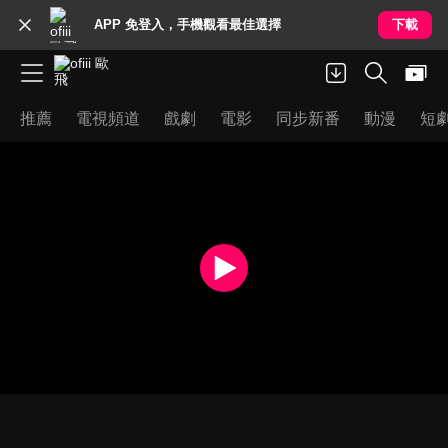
APP 免登入，手機觀看最佳選擇
下載
推薦
電視頻道
戲劇
電影
同步新番
動漫
短