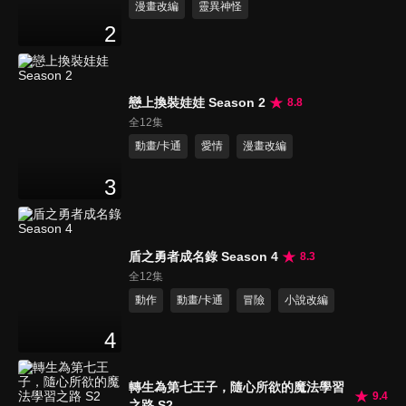
漫畫改編
靈異神怪
2
戀上換裝娃娃 Season 2
8.8
全12集
動畫/卡通
愛情
漫畫改編
3
盾之勇者成名錄 Season 4
8.3
全12集
動作
動畫/卡通
冒險
小說改編
4
轉生為第七王子，隨心所欲的魔法學習
9.4
之路 S2