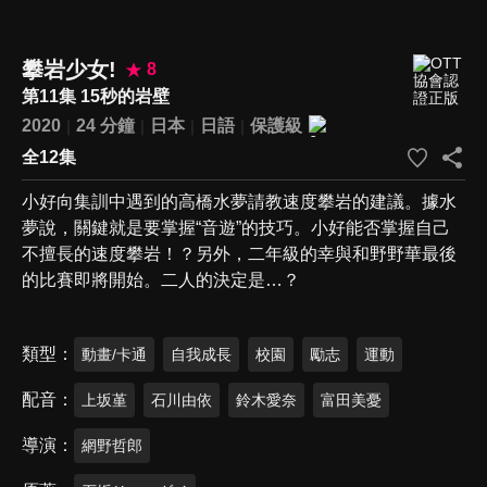
攀岩少女!
8
第11集 15秒的岩壁
2020
24 分鐘
日本
日語
保護級
全12集
小好向集訓中遇到的高橋水夢請教速度攀岩的建議。據水
夢說，關鍵就是要掌握“音遊”的技巧。小好能否掌握自己
不擅長的速度攀岩！？另外，二年級的幸與和野野華最後
的比賽即將開始。二人的決定是…？
類型
動畫/卡通
自我成長
校園
勵志
運動
配音
上坂堇
石川由依
鈴木愛奈
富田美憂
導演
網野哲郎