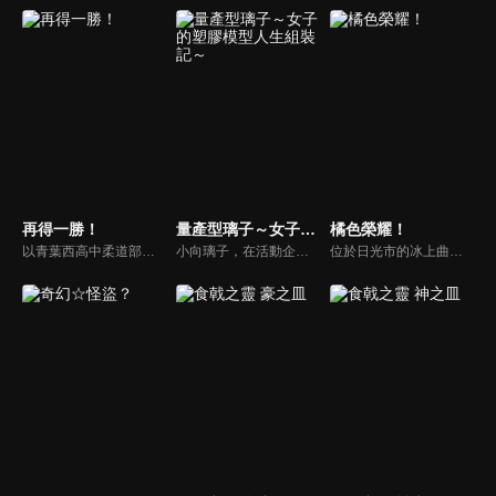
再得一勝！
量產型璃子～女子的塑膠模型人生組裝記～
橘色榮耀！
以青葉西高中柔道部的女生們為主軸展開的青春故事，在國中最後一次大賽沒留下成果，園田未知本來打算放棄柔道。可是在好朋友早苗，和最後的對戰對手永遠的邀請下，她的柔道故事將繼續下去。
小向璃子，在活動企劃公司工作的她是一名各方面都很普通、不甚起眼的OL，甚至被公司男同事戲稱為「量產型人類」。正當她因為同事的言論開始質疑自己時，在街上亂晃的她意外被一間模型商店吸引了目光。在模型店老闆及店員的鼓勵之下，開啟了模型組裝日常與新的人生挑戰…..
位於日光市的冰上曲棍球隊伍「Dream Monkeys」。由「Dream Monkeys」舉辦的體驗教室吸引了居住在當地的中學生，愛佳 與被她強行拉去的妹妹 彩佳、青梅竹馬的薰子以及真美。同樣是參加者的還有 梨子 與 尚美 的身影。在練習結束後，所有人都被冰上曲棍球的魅力給迷上。並且喊道「下週也再來參加吧」。