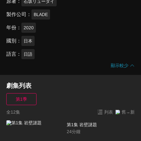
原著
石坂リューダイ
製作公司
BLADE
年份
2020
國別
日本
語言
日語
顯示較少
劇集列表
第1季
全12集
列表
舊→新
第1集 岩壁謎題
24
分鐘