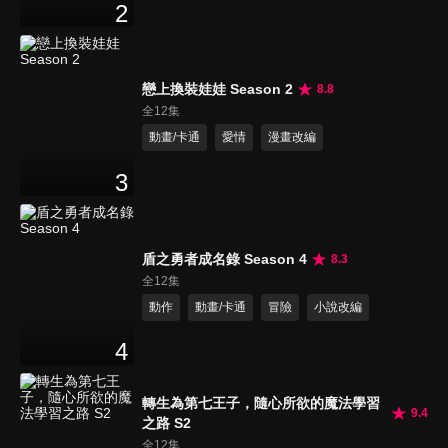
2
戀上換裝娃娃 Season 2
8.8
全12集
動畫/卡通
愛情
漫畫改編
3
盾之勇者成名錄 Season 4
8.3
全12集
動作
動畫/卡通
冒險
小說改編
4
轉生為第七王子，隨心所欲的魔法學習
9.4
之路 S2
全12集