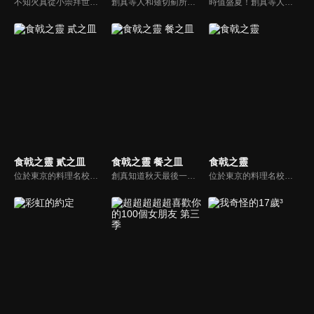
不知火真從小崇拜世界知名的魔術師星里衛，升上中學一年級時便到東京向星里衛拜師學藝，同時和兒時玩伴星里果菜再次相遇。與此同時，社會上傳出美女怪盜偷竊事件，真後來在無意間發現了果菜便是怪盜的事實。
創真等人和薙切薊所統領的中枢美食機関展開了聯隊食戟。第一輪對戰，由創真等反叛者一方獲得了勝利！為延續這一勢頭繼續取勝，反叛者一方接著派出了久我、美作、女木島。另一邊，中枢美食機関則派出了第一席・司、第二席・竜胆、第四席・齋藤登場！由高手們展開激烈角逐的第二輪對戰即將拉開帷幕……！
時值盛夏！創真等人，迎來了2年級第一學期的期末考試。考試的內容是，在充滿海濱遊客的海岸上，經營連排的「海之家」，並在3天時間內達成300萬日元的營業額！雖然創真等十傑成員顯得從容不迫，但是十傑隊卻被增加了不小的難度…!?
食戟之靈 貳之皿
食戟之靈 餐之皿
食戟之靈
位於東京的料理名校「遠月學園」，學生們會以料理來作一對一的比試對決，這種對決叫作「食戟」。「秋季選拔」是每年暑假後舉辦，高中一年級生為參賽者進行的廚藝競爭，為遠月學園傳統的美食祭典。經過秋季選拔預賽，進入複賽的創真等人，到底誰會取得秋季選拔的冠軍呢！？
創真知道秋天最後一個大活動-學園祭""月饗祭""再過不久就要開始了。十傑第八席的久我照紀表示""如果你有任何一道料理可以贏過我，要我接受十戟也可以""，於是創真接受久我的挑戰，決定要參戰月饗祭。 於是創真決定前往久我的根據地-中華研去看看...?
位於東京的料理名校「遠月學園」，學生們會以料理來作一對一的比試對決，這種對決叫作「食戟」。「秋季選拔」是每年暑假後舉辦，高中一年級生為參賽者進行的廚藝競爭，為遠月學園傳統的美食祭典。經過秋季選拔預賽，進入複賽的創真等人，到底誰會取得秋季選拔的冠軍呢！？