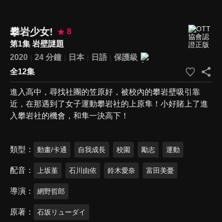
攀岩少女!
8
第1集 岩壁謎題
2020
24 分鐘
日本
日語
保護級
全12集
進入高中，尋找社團的笠原好，被校內的攀岩壁吸引靠
近，在那遇到了女子運動攀岩社的上原隼！小好賭上了進
入攀岩社的機會，和隼一決高下！
類型
動畫/卡通
自我成長
校園
勵志
運動
配音
上坂堇
石川由依
鈴木愛奈
富田美憂
導演
網野哲郎
原著
石坂リューダイ