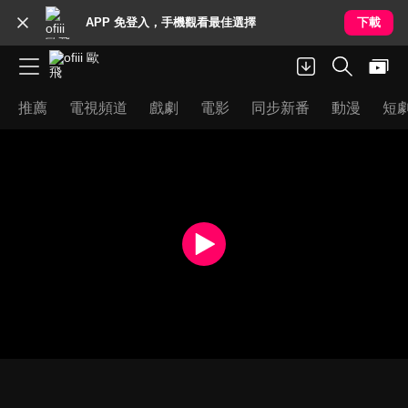
APP 免登入，手機觀看最佳選擇
下載
推薦
電視頻道
戲劇
電影
同步新番
動漫
短