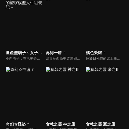
量產型璃子～女子的塑膠模型人生組裝記～
再得一勝！
橘色榮耀！
小向璃子，在活動企劃公司工作的她是一名各方面都很普通、不甚起眼的OL，甚至被公司男同事戲稱為「量產型人類」。正當她因為同事的言論開始質疑自己時，在街上亂晃的她意外被一間模型商店吸引了目光。在模型店老闆及店員的鼓勵之下，開啟了模型組裝日常與新的人生挑戰…..
以青葉西高中柔道部的女生們為主軸展開的青春故事，在國中最後一次大賽沒留下成果，園田未知本來打算放棄柔道。可是在好朋友早苗，和最後的對戰對手永遠的邀請下，她的柔道故事將繼續下去。
位於日光市的冰上曲棍球隊伍「Dream Monkeys」。由「Dream Monkeys」舉辦的體驗教室吸引了居住在當地的中學生，愛佳 與被她強行拉去的妹妹 彩佳、青梅竹馬的薰子以及真美。同樣是參加者的還有 梨子 與 尚美 的身影。在練習結束後，所有人都被冰上曲棍球的魅力給迷上。並且喊道「下週也再來參加吧」。
奇幻☆怪盜？
食戟之靈 神之皿
食戟之靈 豪之皿