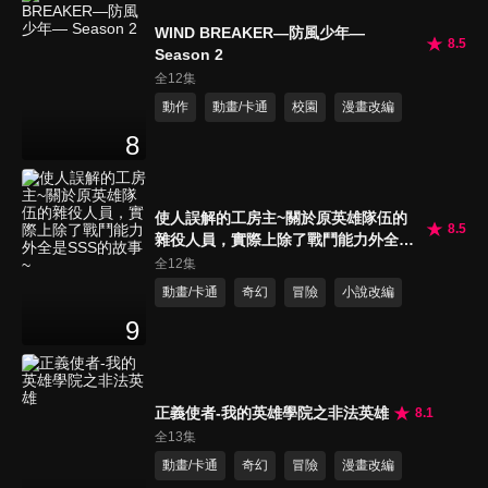
WIND BREAKER—防風少年—
8.5
Season 2
全12集
動作
動畫/卡通
校園
漫畫改編
8
使人誤解的工房主~關於原英雄隊伍的
8.5
雜役人員，實際上除了戰鬥能力外全是
SSS的故事~
全12集
動畫/卡通
奇幻
冒險
小說改編
9
正義使者-我的英雄學院之非法英雄
8.1
全13集
動畫/卡通
奇幻
冒險
漫畫改編