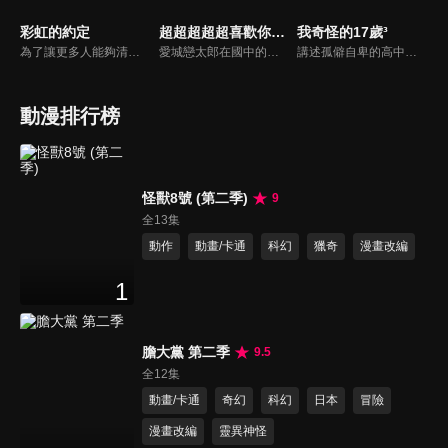
彩虹的約定
超超超超超喜歡你的100個女朋友 第三季
我奇怪的17歲³
為了讓更多人能夠清楚認識罕見疾病病童不凡的生命毅力勇氣，「彩虹的約定」介紹不同罕見疾病病童的故事，邀請您來一起為生命小勇士加油！
愛城戀太郎在國中的失戀次數達到了100次的大關，他抱著高中一定要交到女朋友的心願造訪神社。出現在那裡的戀愛之神告訴他「你會在高中遇見的真命天女有100人」。然而神表示，和命中註定的人相遇的人，如果不和那個人彼此相愛並獲得幸福的話就會死掉……。面對一個又一個等待著他的真命天女的相遇——戀太郎該怎麼辦！？100個女朋友又將何去何從！？
講述孤僻自卑的高中女生安靜，透過小說創作療癒自己。小說中三個性格不同的女主角和小夥伴們的故事也投射了安靜自己的成長過程。完成小說後的安靜，接納了人生的不完美，沒有遺憾地告別了自己的十七歲。
動漫排行榜
怪獸8號 (第二季)
9
全13集
動作
動畫/卡通
科幻
獵奇
漫畫改編
1
膽大黨 第二季
9.5
全12集
動畫/卡通
奇幻
科幻
日本
冒險
漫畫改編
靈異神怪