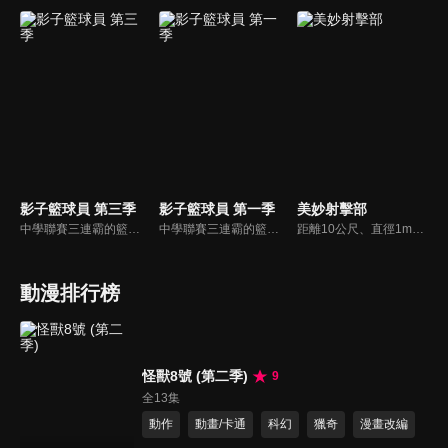
影子籃球員 第三季
影子籃球員 第一季
美妙射擊部
中學聯賽三連霸的籃球強豪「帝光中學」，部員數超過百人，其中更有著被譽為「奇蹟的世代」的五位天才籃球選手，和一個既沒有出場紀錄，也無人記得他的人——夢幻的第六人。天才籃球選手火神大我立志打敗「奇蹟的世代」並成為日本第一的籃球選手，而黑子哲也決定成為他的「影子」幫助他！
中學聯賽三連霸的籃球強豪「帝光中學」，部員數超過百人，其中更有著被譽為「奇蹟的世代」的五位天才籃球選手，和一個既沒有出場紀錄，也無人記得他的人——夢幻的第六人。天才籃球選手火神大我立志打敗「奇蹟的世代」並成為日本第一的籃球選手，而黑子哲也決定成為他的「影子」幫助他！
距離10公尺、直徑1mm、彈數60發、比賽時間45分鐘，穿著一身硬夾克，這是遠比外表看起來還要耗神費力的殘酷世界——光線來福槍競賽！…本來應該是這樣的，然而都沒有人能理解這項運動…。但是，我現在正以邁向世界為目標！四位女高中生開始輕鬆悠哉但又熱情專注的射擊社生活！
動漫排行榜
怪獸8號 (第二季)
9
全13集
動作
動畫/卡通
科幻
獵奇
漫畫改編