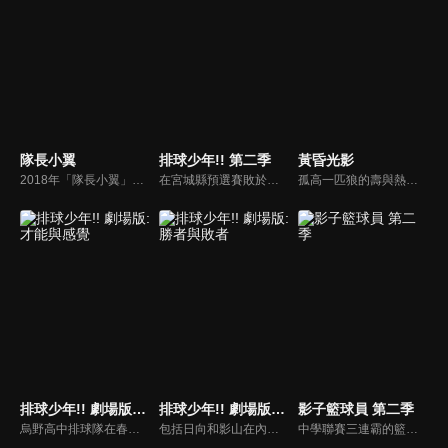
隊長小翼
排球少年!! 第二季
黃昏光影
2018年「隊長小翼」將再度讓世界沸騰！本作描述轉學進入南葛小學的天才足球少年大空翼，在與若林源三、日向小次郎等來自全國的對手們的戰鬥中，逐漸成長蛻變為獨當一面的足球運動員。
在宮城縣預選賽敗於青葉城西後，烏野高中排球部為了春季高中排球賽而努力，為了磨練實力，他們參加了由梟谷學園組織，包括音駒高中在內的數所關東高校組成的練習賽團體。透過這次合宿，烏野高中排球部的所有人都得已“進化”，於春季高中排球賽上大放異彩。
孤高一匹狼的壽與熱愛電影的真央，成為室友的兩人因定下的「承諾」，使兩人慢慢產生變化。電影社社長且受歡迎的仁，與對仁產生對抗心的學弟義一，互相衝突卻也逐被彼此吸引。不愛說話但受到信賴的副社長禮，與新加入的社員詩音，因為偶然的吻而讓兩人開始「交往」。
排球少年!! 劇場版: 才能與感覺
排球少年!! 劇場版: 勝者與敗者
影子籃球員 第二季
烏野高中排球隊在春高預賽迎戰青葉城西。現在正是展現他們巔峰戰力的時刻。
包括日向和影山在內的烏野高中排球隊小將進行極限訓練，希望在高中聯賽預選搶下勝利。
中學聯賽三連霸的籃球強豪「帝光中學」，部員數超過百人，其中更有著被譽為「奇蹟的世代」的五位天才籃球選手，和一個既沒有出場紀錄，也無人記得他的人——夢幻的第六人。天才籃球選手火神大我立志打敗「奇蹟的世代」並成為日本第一的籃球選手，而黑子哲也決定成為他的「影子」幫助他！