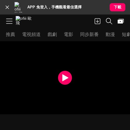
APP 免登入，手機觀看最佳選擇
下載
推薦
電視頻道
戲劇
電影
同步新番
動漫
短