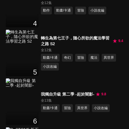
全12集
動作
動畫/卡通
冒險
小說改編
4
轉生為第七王子，隨心所欲的魔法學習
9.4
之路 S2
全12集
動畫/卡通
奇幻
冒險
魔法
異世界
小說改編
5
我獨自升級 第二季 -起於闇影-
9.8
全13集
動畫/卡通
冒險
異世界
小說改編
6