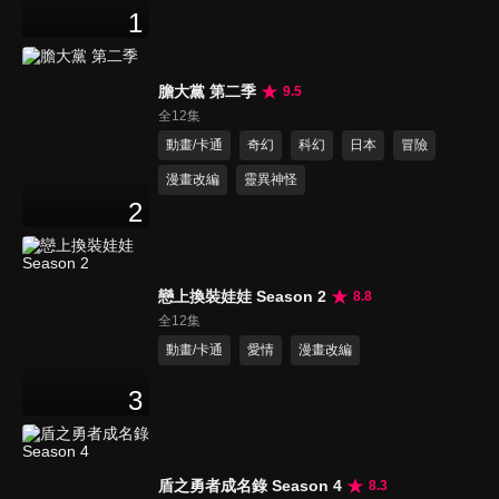
1
膽大黨 第二季
9.5
全12集
動畫/卡通
奇幻
科幻
日本
冒險
漫畫改編
靈異神怪
2
戀上換裝娃娃 Season 2
8.8
全12集
動畫/卡通
愛情
漫畫改編
3
盾之勇者成名錄 Season 4
8.3