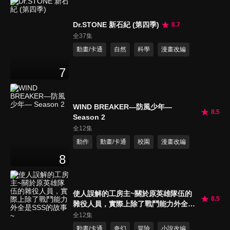
Dr.STONE 新石紀 (第四季)
8.7
全37集
動畫/卡通
自然
科學
漫畫改編
7
WIND BREAKER—防風少年—
8.5
Season 2
全12集
動作
動畫/卡通
校園
漫畫改編
8
使人誤解的工房主~關於原英雄隊伍的
8.5
雜役人員，實際上除了戰鬥能力外全是
SSS的故事~
全12集
動畫/卡通
奇幻
冒險
小說改編