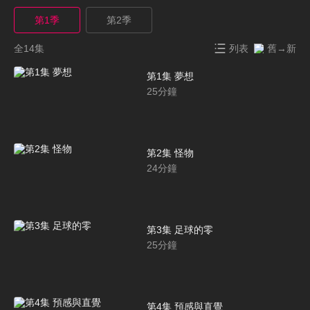
第1季
第2季
全14集
列表
舊→新
第1集 夢想
25
分鐘
第2集 怪物
24
分鐘
第3集 足球的零
25
分鐘
第4集 預感與直覺