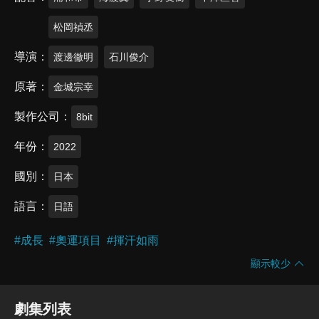
松岡禎丞
導演
渡邊徹明
石川俊介
原著
金城宗幸
製作公司
8bit
年份
2022
國別
日本
語言
日語
#
成長
#
奧運項目
#
揮汗如雨
顯示較少
劇集列表