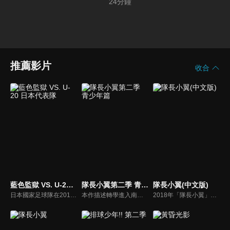
24
分鐘
推薦影片
收合
藍色監獄 VS. U-20 日本代表隊
隊長小翼第二季 青少年篇
隊長小翼(中文版)
日本國家足球隊在2018年國際足總世界盃止步16強。為了能培養出能打破這個僵局的「射手」，在2022年拿下世界盃，日本足球聯會決定發起「藍色監獄計劃」。集合300名18歲或以下的優秀前鋒，在名為「藍色監獄」的建築內進行殘酷的閉門訓練，並淘汰其中299人，訓練出僅僅一名的最強前鋒。高中生前鋒潔世一，也毅然決定參加這場擠掉所有競爭對手的生存戰！
本作描述轉學進入南葛小學的天才足球少年大空翼，在與若林源三、日向小次郎等來自全國的對手們的戰鬥中，逐漸成長蛻變為獨當一面的足球運動員。
2018年「隊長小翼」將再度讓世界沸騰！本作描述轉學進入南葛小學的天才足球少年大空翼，在與若林源三、日向小次郎等來自全國的對手們的戰鬥中，逐漸成長蛻變為獨當一面的足球運動員。