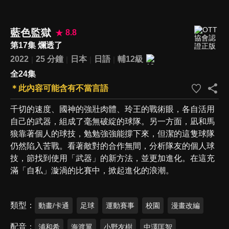
藍色監獄
8.8
第17集 爛透了
2022
25 分鐘
日本
日語
輔12級
全24集
＊此內容可能含有不當言語
千切的速度、國神的強壯肉體、玲王的戰術眼，各自活用
自己的武器，組成了毫無破綻的球隊。另一方面，凪和馬
狼靠著個人的球技，勉勉強強能撐下來，但潔的這隻球隊
仍然陷入苦戰。看著敵對的合作無間，分析隊友的個人球
技，節找到使用「武器」的新方法，並更加進化。在這充
滿「自私」漩渦的比賽中，掀起進化的浪潮。
類型
動畫/卡通
足球
運動賽事
校園
漫畫改編
配音
浦和希
海渡翼
小野友樹
中澤匡智