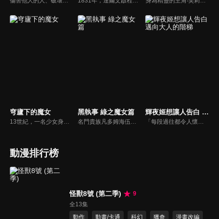
傷害他人的人、破壞事物的人、帶著惡意而來的人——無論是誰，都會被「防風鈴」徹底清除！以超不良校而聞名的風鈴高中。為奪取這所學校的頂點，來自城外的高一新生——櫻遙。然而，現在的風鈴高中已成為了名為「防風鈴」的組織，櫻的頂點之道開始改變。作為級長，為了守護而戰鬥的櫻，邁向新的舞台！
1831年，達爾文啟程進行了有史以來最重要的科學之旅；180年後，他的曾曾孫女莎拉追隨他的腳步，了解達爾文探索過的世界有何變化。
身為精靈的主角‧芙莉蓮對於時間的概念有別於常人，透過老友的相繼離世讓她反省過去的自己，開始試著去關心身邊的人事物。藉由她的冒險之旅來探討生命的意義。
穹廬下的魔女
黑執事 綠之魔女篇
輝夜姬想讓人告白 邁向大人的階梯
13世紀，一名少女身處伊朗的奴隸市場。這是一個將遼闊大陸操弄於股掌間的一位魔女的故事。失去母親，又被迫遠離故鄉的希塔拉，年紀尚幼，既沒有獨自生存的能力，也沒有未來的希望。這樣的她，被心地善良的學者一家的夫人法蒂瑪收留。「只要透過學習變聰明，不管遇到什麼困擾，都會知道怎麼做才是最好的」法蒂瑪的兒子穆罕默德的一番話觸動了希塔拉。她明白了「知」的可能性與重要性，開始充實自己的學識。她夢想著有朝一日能追上踏上求知之旅的穆罕默德。就在此時，由皇帝成吉思汗所統治，地表最強的「蒙古帝國」正不斷向他國發動侵略，勢力與日俱增。那永無止境的野心，終於也波及了希塔拉居住的城市。在帝國第四皇子拖雷的侵略下，安穩的日子畫上了句點。失去一切的希塔拉，發誓要向這個深不可測的強國復仇。
名門貴族凡多姆海伍家族的執事，賽巴斯欽·米卡艾利斯，與年僅13歲的主人謝爾・凡多姆海伍一同擔任“女王的看門犬”，處理黑暗社會中的骯髒事務。奉女王之命，賽巴斯欽與謝爾前往德國調查一連串離奇的死亡事件。在追查被傳言“只要踏入便會遭詛咒而死”的“狼人之森”真相時，駭人的詛咒悄然降臨。
「每段過往都令人懷念，全都是無可取代的寶貴回憶。」秀知院學園是秀才雲集的菁英學校，在學生會中擔任學生會副會長・四宮輝夜遇見了學生會長・白銀御行。兩人歷經漫長的戀愛頭腦戰，最後終於開始交往……。時光流逝，輝夜獨自在房內翻閱相簿。相簿內都是她與白銀及秀知院學園的夥伴們一起度過的回憶照片。沉浸在回憶之中的輝夜每翻過一頁，回憶就湧上她的心頭。
動漫排行榜
怪獸8號 (第二季)
9
全13集
動作
動畫/卡通
科幻
獵奇
漫畫改編