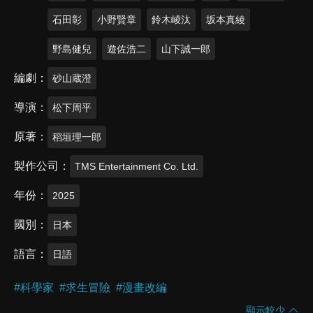
石田彰
小野賢章
鈴木崚汰
坂本真綾
野島健兒
遊佐浩二
山下誠一郎
編劇
砂山蔵澄
導演
松下周平
原著
稻垣理一郎
製作公司
TMS Entertainment Co. Ltd.
年份
2025
國別
日本
語言
日語
#
科學家
#
求生冒險
#
漫畫改編
顯示較少