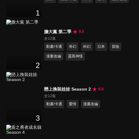
1
膽大黨 第二季
9.5
全12集
動畫/卡通
奇幻
科幻
日本
冒險
漫畫改編
靈異神怪
2
戀上換裝娃娃 Season 2
8.8
全12集
動畫/卡通
愛情
漫畫改編
3