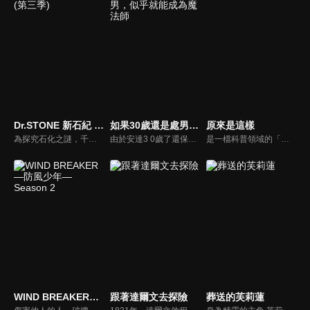
Dr.STONE 新石紀 (第三季)
如果30歲還是處男，似乎就能成為魔法師
原來是這樣
為探究石化之謎，千空準備啟程至石化發生源南美洲，他們促進了農耕和畜牧技術，並完成引擎的帆船「珀爾修斯」。千空率領成員出航前往百夜等人曾經居住的島嶼「寶島」，與島上的統治者荊棘及其部下交戰，並奪得石化裝置、取得勝利。位於石神村的琉璃用無線電向千空詢問進展，但通訊卻遭到攔劫...。
由於安達3 0歲了還保有處男之身,因此變得能使用魔法。他得到的是「只要接觸就能讀取人心」這般多餘又樸素的 魔法之力。這樣的某日,他無意間讀取到工作優秀的同期帥哥同事─ ─黑澤的心,黑澤的心中,充滿了對安達的無限愛戀! ?
是一檔科普領域的「小節目」，面對新媒體時代的「大挑戰」，節目以創新為引領，探索科普領域傳播規律，實現科普作品創作的新突圍。
WIND BREAKER—防風少年— Season 2
跟著達爾文去探險
葬送的芙莉蓮