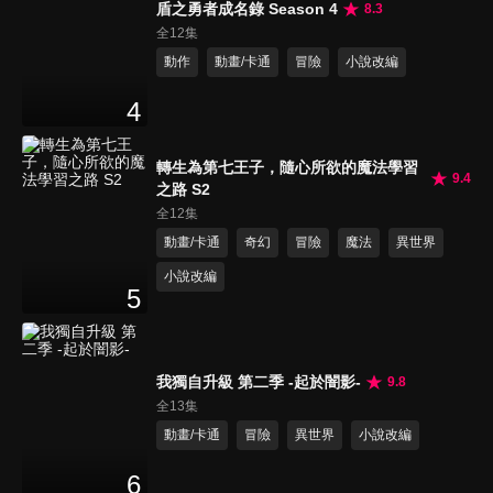
盾之勇者成名錄 Season 4
8.3
全12集
動作
動畫/卡通
冒險
小說改編
4
轉生為第七王子，隨心所欲的魔法學習
9.4
之路 S2
全12集
動畫/卡通
奇幻
冒險
魔法
異世界
小說改編
5
我獨自升級 第二季 -起於闇影-
9.8
全13集
動畫/卡通
冒險
異世界
小說改編
6