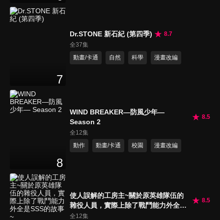
Dr.STONE 新石紀 (第四季)
8.7
全37集
動畫/卡通
自然
科學
漫畫改編
7
WIND BREAKER—防風少年—
8.5
Season 2
全12集
動作
動畫/卡通
校園
漫畫改編
8
使人誤解的工房主~關於原英雄隊伍的
8.5
雜役人員，實際上除了戰鬥能力外全是
SSS的故事~
全12集