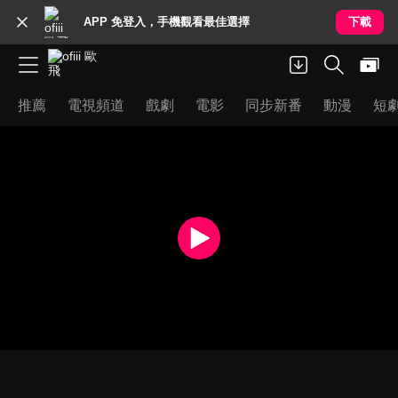
APP 免登入，手機觀看最佳選擇
下載
推薦
電視頻道
戲劇
電影
同步新番
動漫
短