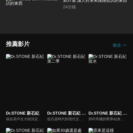
第37集 讓人對未來躍躍欲試的東西
24
分鐘
推薦影片
收合
Dr.STONE 新石紀
Dr.STONE 新石紀 第二季
Dr.STONE 新石紀 龍水
就在高中生大樹決定跟暗戀多年的同學杠告白的那天，一道奇怪的光線照過，瞬間全世界的人類都變成了石頭！一心只想著未完成的心願，讓大樹的心保持著清醒，就這麼度過了數千年。終於石化解除，令他驚訝的是眼前竟然是一排文字，叫他循線過來……大樹找到目的地，看到的竟是早他半年醒來的同學千空，於是大樹決定跟千空聯手，從無到有再度打造出人類的文明。
從石器時代到現代文明，絕對要趕上這科學史的200萬年差距！前所未聞的創世冒險譚，就此開幕！全人類被神奇的現象一瞬間石化後過了幾千年——擁有超人般頭腦、天生的科學少年•千空甦醒了。在文明遭到毀滅的石之世界裡，千空決定要用科學的力量復原整個世界。召集新的同伴，創造『科學王國』。火、鐵、電、玻璃、手機……從石器時代到現代文明，千空等人努力追趕科學史的200萬年差距。然而，靈長類最強的高中生•獅子王司所統率的『武力帝国』卻阻擋在了他們面前。以淨化人類為目標的司，試圖憑藉其強大的武力，來阻止科學的發展——STONE WARS，即將開戰！
與司帝國的戰爭結束，千空等人為了拯救進入冰凍睡眠的司而出動。為了解開石化之謎，科學王國一行人終於決定前往地球的背後──新世界。 千空等人製造為了航海而需要的船隻，並且需要擁有100億神腕船長成為科學王國的同伴；千空請前記者南提供情報，得知七海財團的大少爺，過去曾乘著帆船在海上遨遊的"七海龍水"，千空決定讓他醒來。「哈哈！世界再次成為我的囊中之物！」龍水發下如此豪語，並且發揮他強大的慾望，在村子裡發行貨幣，過著豪華奢侈的生活。龍水接下擔任船長的職責，相對的他提出想得到被稱為能源之王的"石油"……。