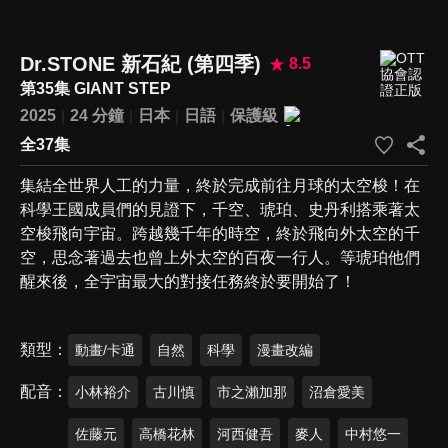
Dr.STONE 新石紀 (第四季)
8.5
第35集 GIANT STEP
2025
24 分鐘
日本
日語
保護級
全37集
集結全世界人工的力量，終於完成前往月球的太空梭！在
科學王國成員們的見證下，千空、琥珀、史丹利搭乘著太
空梭飛向宇宙。跨越幾千年的時空，終於飛向外太空的千
空，思念著過去也曾上外太空的百夜一行人。等琥珀他們
醒來後，全宇宙最大的對接任務終於要開始了！
類型
動畫/卡通
自然
科學
漫畫改編
配音
小林裕介
古川慎
市之瀨加那
沼倉愛美
佐藤元
高橋花林
河西健吾
麥人
中村悠一