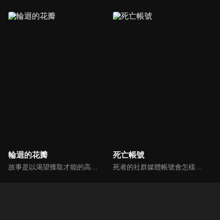
輪迴的花瓣
死亡帳號
故事是以渴望獲取才能的高中生「扇寺東耶」為主角，描述他獲得了一把藉由藉開自己肉體獲得前世才能的「輪迴之枝」。在那個世界中，宮本武藏的劍術和數學家的超高速演算，與連續殺人犯的殺人技巧展開激戰。牛頓、愛因斯坦、畢卡索、南丁格爾…天才、異才、鬼才陸續登場，超人們的異能蹂躪日常生活就此展開。
死者的社群媒體帳號會怎樣的呢？那些帶著未完成心願的亡者帳號──Dead Account──最終會以數位幽靈，也就是所謂的「幽靈帳號」，在現世復甦……。緣城蒼吏為了替妹妹緋里籌措醫藥費，每天都以炎上系直播主「煽火蘋果」的身分進行直播活動。然而，在某個契機之下覺醒了電能的緣城，被帶往流傳著各種可疑傳聞的「彌電學園」。那是一所隨著網際網路普及、專門驅除數位化幽靈，並培養新時代靈媒師的學校！燃燒、擊碎並祓除──現代化的除靈戰鬥就此展開！