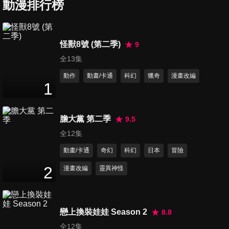
動漫排行榜
第119集 遇敵2
24
分鐘
怪獸8號 (第二季)
9
全13集
第120集 災害步行
24
分鐘
動作
動畫/卡通
科幻
獵奇
漫畫改編
1
第121集 敵人聯軍VS雄英學生
膽大黨 第二季
9.5
24
分鐘
全12集
動畫/卡通
奇幻
科幻
日本
冒險
第122集 爆豪勝己：崛起
2
漫畫改編
靈異神怪
24
分鐘
戀上換裝娃娃 Season 2
8.8
第123集 我們心中的人
24
分鐘
全12集