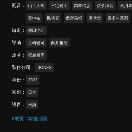
配音
山下大輝
三宅健太
岡本信彦
佐倉綾音
石川
畠中祐
梶裕貴
桑野晃輔
真堂圭
喜多村英梨
編劇
黑田洋介
導演
長崎健司
向井雅浩
原著
堀越耕平
製作公司
BONES
年份
2022
國別
日本
語言
日語
#
成長
#
熱血沸騰