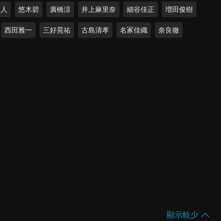
界人
悠木碧
廣橋涼
井上麻里奈
細谷佳正
増田俊樹
西田雅一
三好晃祐
古島清孝
名冢佳織
奈良徹
顯示較少