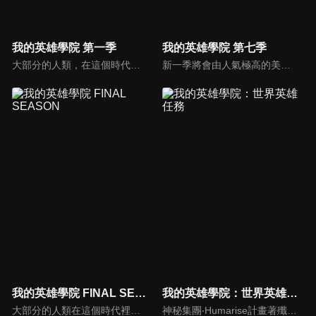
我的英雄學院 第一季
我的英雄學院 第七季
大部分的人類，在這個時代裡都擁有名為「個性」的力量，但有力量之人卻不一定都屬於正義的一方。只要邪惡出現的地方，必定會有英雄挺身而出拯救眾人。一名天生沒有力量的少年——綠谷出久從小就憧憬一位頂尖英雄，而他的夢想就是成為偉大的英雄，可是，沒有力量的他能實現自己的夢想嗎？
新一季將會由人氣極高的美國No.1英雄「星條旗Star and Stripe」揭開序章，其超強個性「新秩序」和死柄木弔之間的決鬥。
我的英雄學院 FINAL SEASON
我的英雄學院：世界英雄任務
大部分的人類在這個時代裡都擁有名為「個性」的力量，但有力量之人卻不一定都屬於正義的一方。只要邪惡出現的地方，必定會有英雄挺身而出拯救眾人。一名天生沒有力量的少年——綠谷出久從小夢想成為英雄，沒有力量的他能實現自己的夢想嗎？雖然困難重重，少年卻依舊不放棄，朝著自己的目標勇往前進。
神秘集團‧Humarise計畫著殲滅世界上擁有「個性」的人類，為了拯救人們，世界各地的英雄便集結起來、組成了〈世界英雄選拔隊〉。以在進行實習的出久、爆豪跟轟為首，雄英高中英雄科的學生們也加入成為隊員，跟職業英雄們一起面對這場世界性的危機。