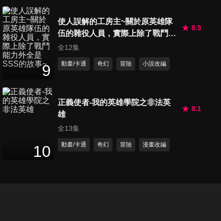
使人誤解的工房主~關於原英雄隊
8.5
伍的雜役人員，實際上除了戰鬥能
第133集 刺客
力外全是SSS的故事~
全12集
24
分鐘
動畫/卡通
奇幻
冒險
小說改編
9
第134集 美麗的女神納甘
24
分鐘
正義使者-我的英雄學院之非法英
8.1
雄
全13集
第135集 朋友
動畫/卡通
奇幻
冒險
漫畫改編
24
分鐘
10
第136集 笨久 VS A班
24
分鐘