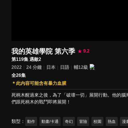
我的英雄學院 第六季
9.2
第119集 遇敵2
2022
24 分鐘
日本
日語
輔12級
全26集
＊此內容可能含有暴力血腥
死柄木醒過來之後，為了「破壞一切」展開行動。他的腦海裡還
們跟死柄木的戰鬥即將展開！
類型
動作
動畫/卡通
奇幻
冒險
校園
熱血
漫