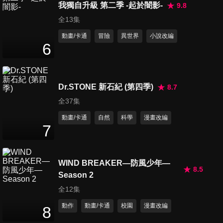
我獨自升級 第二季 -起於闇影-
9.8
第128集 塔爾塔洛斯
全13集
24
分鐘
動畫/卡通
冒險
異世界
小說改編
6
第129集 地獄的轟同學家2
24
分鐘
Dr.STONE 新石紀 (第四季)
8.7
全37集
第130集 用火不慎
動畫/卡通
自然
科學
漫畫改編
24
分鐘
7
第131集 綠谷出久跟死炳木弔
WIND BREAKER—防風少年—
8.5
24
分鐘
Season 2
全12集
動作
動畫/卡通
校園
漫畫改編
8
第132集 全力
24
分鐘