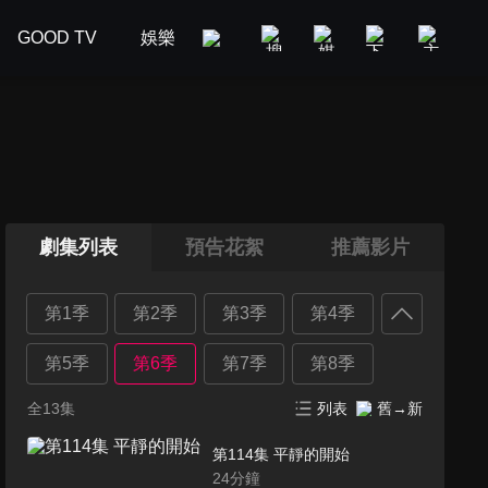
GOOD TV
娛樂
美食旅遊
新聞政論
汽車
劇集列表
預告花絮
推薦影片
第1季
第2季
第3季
第4季
第5季
第6季
第7季
第8季
全13集
列表
舊→新
第114集 平靜的開始
24
分鐘