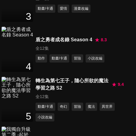
動畫/卡通
愛情
漫畫改編
3
第124集 荼毘之舞
24
分鐘
盾之勇者成名錄 Season 4
8.3
全12集
第125集 一絲希望們
動作
動畫/卡通
冒險
小說改編
24
分鐘
4
轉生為第七王子，隨心所欲的魔法
第126集 最終舞台
9.4
學習之路 S2
24
分鐘
全12集
動畫/卡通
奇幻
冒險
魔法
異世界
第127集 極度 地獄
5
小說改編
24
分鐘