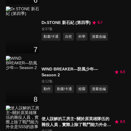
6
Dr.STONE 新石紀 (第四季)
8.7
全37集
動畫/卡通
自然
科學
漫畫改編
7
WIND BREAKER—防風少年—
8.5
Season 2
全12集
動作
動畫/卡通
校園
漫畫改編
8
使人誤解的工房主~關於原英雄隊伍的
8.5
雜役人員，實際上除了戰鬥能力外全是
SSS的故事~
全12集