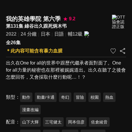
我的英雄學院 第六季
9.2
第131集 綠谷出久跟死炳木弔
2022
24 分鐘
日本
日語
輔12級
全26集
＊此內容可能含有暴力血腥
出久在One for all的世界中跟歷代繼承者面對面了。One
for all力量的秘密也在那裡被娓娓道出。出久在聽了之後會
怎麼回答，又會採取什麼行動呢…！？
類型
動作
動畫/卡通
奇幻
冒險
校園
熱血
漫畫改編
配音
山下大輝
三宅健太
岡本信彦
佐倉綾音