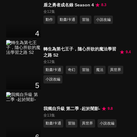
盾之勇者成名錄 Season 4
8.3
全12集
動作
動畫/卡通
冒險
小說改編
4
轉生為第七王子，隨心所欲的魔法學習
9.4
之路 S2
全12集
動畫/卡通
奇幻
冒險
魔法
異世界
小說改編
5
我獨自升級 第二季 -起於闇影-
9.8
全13集
動畫/卡通
冒險
異世界
小說改編