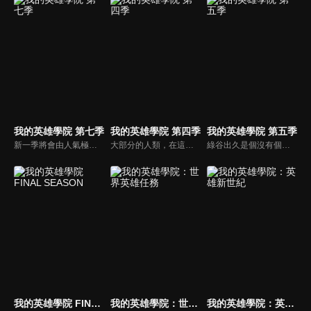
我的英雄學院 第七季
我的英雄學院 第四季
我的英雄學院 第五季
新一季將會由人氣極高的美國No.1英雄「星條旗Star and Stripe」揭開序章，其超強個性「新秩序」和死柄木弔之間的決鬥。
大部分的人類，在這個時代裡都擁有名為「個性」的力量，但有力量之人卻不一定都屬於正義的一方。只要邪惡出現的地方，必定會有英雄挺身而出拯救眾人。一名天生沒有力量的少年——綠谷出久從小就憧憬一位頂尖英雄，而他的夢想就是成為偉大的英雄，可是，沒有力量的他能實現自己的夢想嗎？
綠谷出久是個沒有個性的少年，但他仍憧憬並渴望成為英雄，也期望自己能進入培育英雄的菁英學校雄英高校就讀。但周圍的人都不看好沒有個性的他能成為英雄，讓他總是在他人的嘲笑與輕視中度過。直到他遇上了自己最仰慕的英雄，被人稱為「和平的象徵」的歐爾麥特，他的夢想將因此獲得會化為現實的可能性。
我的英雄學院 FINAL SEASON
我的英雄學院：世界英雄任務
我的英雄學院：英雄新世紀