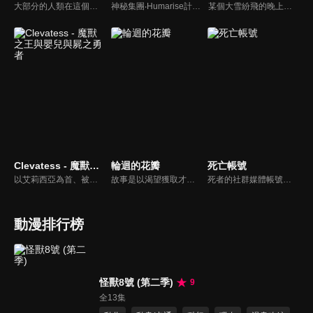
大部分的人類在這個時代裡都擁有名為「個性」的力量，但有力量之人卻不一定都屬於正義的一方。只要邪惡出現的地方，必定會有英雄挺身而出拯救眾人。一名天生沒有力量的少年——綠谷出久從小夢想成為英雄，沒有力量的他能實現自己的夢想嗎？雖然困難重重，少年卻依舊不放棄，朝著自己的目標勇往前進。
神秘集團‧Humarise計畫著殲滅世界上擁有「個性」的人類，為了拯救人們，世界各地的英雄便集結起來、組成了〈世界英雄選拔隊〉。以在進行實習的出久、爆豪跟轟為首，雄英高中英雄科的學生們也加入成為隊員，跟職業英雄們一起面對這場世界性的危機。
某個大雪紛飛的晚上，企圖破壞英雄社會的死柄木弔等人正打算秘密運送某樣「神秘物件」。事前已掌握他們動向的英雄們趕到現場、跟他們展開了一場激戰。混亂之中，死柄木弔等人帶著神秘物件逃走，並留下一句「實驗已經成功了」。
Clevatess - 魔獸之王與嬰兒與屍之勇者
輪迴的花瓣
死亡帳號
以艾莉西亞為首、被王所選上的勇者一行人，因為討伐魔獸王克雷巴特斯失利，因此陷入了危機。就在世界滅亡之際，所有人的希望託付到了一名嬰兒手上。
故事是以渴望獲取才能的高中生「扇寺東耶」為主角，描述他獲得了一把藉由藉開自己肉體獲得前世才能的「輪迴之枝」。在那個世界中，宮本武藏的劍術和數學家的超高速演算，與連續殺人犯的殺人技巧展開激戰。牛頓、愛因斯坦、畢卡索、南丁格爾…天才、異才、鬼才陸續登場，超人們的異能蹂躪日常生活就此展開。
死者的社群媒體帳號會怎樣的呢？那些帶著未完成心願的亡者帳號──Dead Account──最終會以數位幽靈，也就是所謂的「幽靈帳號」，在現世復甦……。緣城蒼吏為了替妹妹緋里籌措醫藥費，每天都以炎上系直播主「煽火蘋果」的身分進行直播活動。然而，在某個契機之下覺醒了電能的緣城，被帶往流傳著各種可疑傳聞的「彌電學園」。那是一所隨著網際網路普及、專門驅除數位化幽靈，並培養新時代靈媒師的學校！燃燒、擊碎並祓除──現代化的除靈戰鬥就此展開！
動漫排行榜
怪獸8號 (第二季)
9
全13集