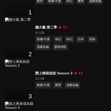
動作
動畫/卡通
科幻
獵奇
漫畫改編
1
膽大黨 第二季
9.5
全12集
動畫/卡通
奇幻
科幻
日本
冒險
漫畫改編
靈異神怪
2
戀上換裝娃娃 Season 2
8.8
全12集
動畫/卡通
愛情
漫畫改編
3