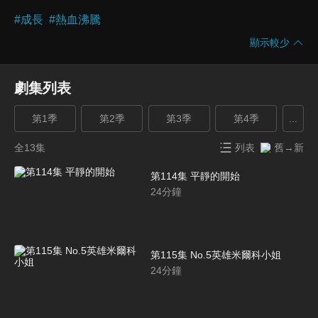
#
成長
#
熱血沸騰
顯示較少
劇集列表
第1季
第2季
第3季
第4季
...
全13集
列表
舊→新
第114集 平靜的開始
24
分鐘
第115集 No.5英雄米爾科小姐
24
分鐘