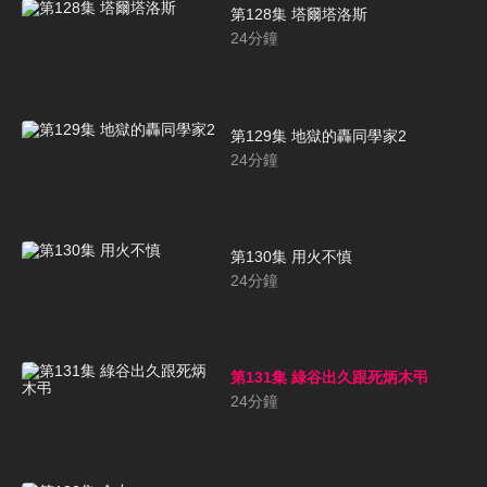
第128集 塔爾塔洛斯
24
分鐘
第129集 地獄的轟同學家2
24
分鐘
第130集 用火不慎
24
分鐘
第131集 綠谷出久跟死炳木弔
24
分鐘