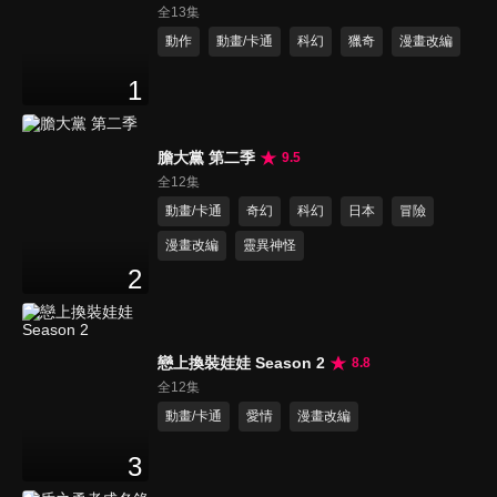
全13集
動作
動畫/卡通
科幻
獵奇
漫畫改編
1
膽大黨 第二季
9.5
全12集
動畫/卡通
奇幻
科幻
日本
冒險
漫畫改編
靈異神怪
2
戀上換裝娃娃 Season 2
8.8
全12集
動畫/卡通
愛情
漫畫改編
3