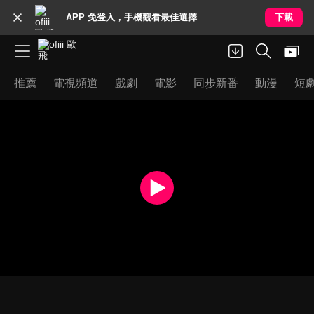
APP 免登入，手機觀看最佳選擇
下載
推薦
電視頻道
戲劇
電影
同步新番
動漫
短