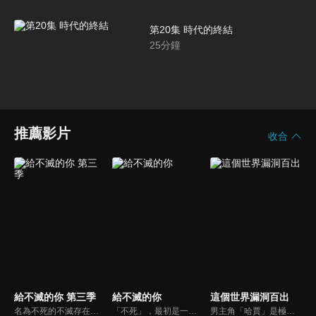
第20集 時代的終結
25
分鐘
推薦影片
收合
給不滅的你 第三季
給不滅的你
這個世界漏洞百出
名為不死的不滅存在。一個前所未有的和平世界。新的朋友…新的家園…在萬事圓滿的世界裡，不死以為自己終於能高唱幸福。然而不祥的影子再度逼近不死。那影子是鑽入人心縫隙的宿敵。造就自己的觀察者真正的目的。加諸於不死的新考驗。重大抉擇的時刻正逼近他。不死之身的不死物語，「現世篇」即將揭幕。
「不死」，最初是一顆被丟入這片土地的「球」。它所擁有的能力是「變化成給予它刺激之物的模樣」，及「死而復生」。球，從石頭到狼，再變成少年，形象發生了許多變化；但它就像嬰兒般，什麼都不懂的徬徨在世間。然而，相遇之人教導他生存的方式... 光線、味道、聲音、溫度、痛苦、喜悅、哀傷... 在這個充滿刺激的世界裡徘徊，展開一段永恆之旅。
男主角「哈賈」是極密組織調查隊「王之探求者」的一員。某天，他在邊境中保護了一個小村莊「起始之村」免受龍的襲擊，並在過程中救下了對每日重複同樣事情的生活感到厭倦的少女「妮可拉 」後，少女為了幫助「哈賈」，決定加入他的調查隊伍，走到外面的世界探索這個世界真正的面貌。