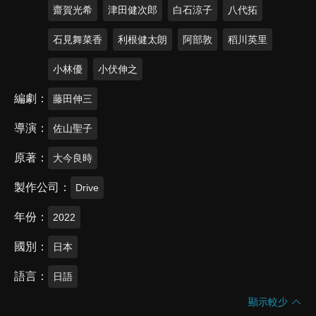
齋賀光希
津田健次郎
白石涼子
八代拓
石見舞菜香
利根健太朗
阿部敦
稻川英里
小林優
小伏伸之
編劇
藤田伸三
導演
佐山聖子
原著
大今良時
製作公司
Drive
年份
2022
國別
日本
語言
日語
顯示較少