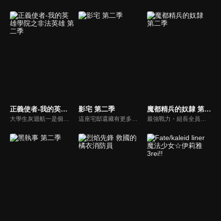
正義使者-我的英雄學院之非法英雄 第二季
影宅 第二季
魔都精兵的奴隸 第二季
大學生灰迴航一是個在學校遭到誤會排擠的邊緣人，「個性」也不出眾的他，最大的休閒活動就是晚上扮裝出外幫助路人，人稱「親切俠」！某一天他與地下偶像POP☆STEP遭到小混混糾纏，此時從天而降的不是NO.1英雄歐爾麥特，而是一個不知名的大叔‧鐵拳清道夫「手指虎」，從此航一便踏入了遊走於灰色地帶的「非法英雄業」！
這座宅邸還藏有更多的秘密———結束「公開亮相」後，凱特、艾蜜莉可以及同期的三組成為成人開始了新生活。「影宅」的謎題尚未解明，兒童棟卻發生了新事件。遭到戴星者懷疑為叛徒的凱特與艾蜜莉可一同開始追查嫌犯——長袍神祕人的真實身分。究竟神秘人的真正目的是什麼……？
最強戰力・組長全員集結。尋求著能大顯身手的舞台的男高中生・和倉優希因為魔防隊第七組組長・羽前京香的能力，使他身為「奴隸」的力量覺醒，並成功討伐了京香故鄉的仇敵・一根角，實現了復仇的宿願。然而在檯面下，全新的威脅《八雷神》已經開始在魔都展開行動。於是優希和京香前往參加全體組長齊聚一堂的「組長會議」。魔防隊透過聯合訓練累積起了實力，而優希也開始展現出嶄新的可能性及顯著的成長。另一方面，八雷神的其中一人在現世現身了──。一場「被飼養的少年」所展開的奇幻戰鬥故事，第２章在此展開！