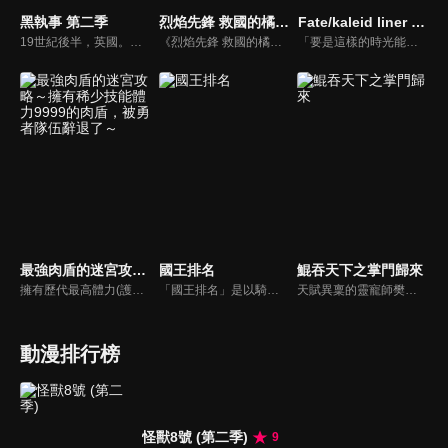
黑執事 第二季
烈焰先鋒 救國的橘衣消防員
Fate/kaleid liner 魔法少女☆伊莉雅 3rei!!
19世紀後半，英國。當年輕領主艾羅斯·特蘭西和他的執事克勞德·浮士德，遇上謝爾·凡多姆海伍和賽巴斯欽·米卡艾利斯時會產生什麼令人期待的故事呢？
《烈焰先鋒 救國的橘衣消防員》是《火線先鋒大吾（め組の大吾）》之續作，本作由另一位新的「大吾」十朱大吾擔任主角。他與斧田駿、中村雪以及其他伙伴通過了「特別技術研修」，正式成為救助隊成員，將前往火災現場拯救傷患與受困的民眾。
「要是這樣的時光能一直持續下去就好了……」。同第8張職階卡中寄宿的英靈之間的激戰已落下帷幕，為了全力享受所剩無幾的暑假，伊莉雅等人再次進入了度假模式。然而，這樣的日常時光，卻無比輕易地就被打破了。伊莉雅等人火速趕到了發生異變的圓藏山中，出現在她們面前的是，一個脫離現實的怪誕人影。
最強肉盾的迷宮攻略～擁有稀少技能體力9999的肉盾，被勇者隊伍辭退了～
國王排名
鯤吞天下之掌門歸來
擁有歷代最高體力(護盾)的肉盾,路德為了找尋奇蹟秘寶治療心愛妹妹的病一直以來不斷地攻略迷宮。不過,所屬隊伍的勇者個性蠻橫,將路德從冒險隊伍裡面辭退了。原因是路德身上有個未知技能,勇者宣稱這個技能會扯隊伍後腿,甚至還說這是一個垃圾技能...... 不過最後卻證明了那不是垃圾技能,而是一個強悍技能!憑藉著9999護盾與強悍技能於一身的最強肉盾,路德的第一章冒險故事揭幕!
「國王排名」是以騎士數量、國民人口、城鎮發展，以及國王本人是否像勇者一樣強大，綜合以上條件來評價各國國王的排行榜。「你想要成為全世界最棒的國王？」伯斯王國的大王子波吉，天生就聽不見、話也說不好、身體孱弱得舉不起劍，即使如此，他仍然想完成與母親的約定。這樣的堅強與執著也感動了影子一族的卡克，他決定支持波吉，並成為波吉第一個朋友！
天賦異稟的靈寵師樊凌霄，於甲級門派晉升賽上遭人暗算，被自己的靈鯤所吞噬。睜眼醒來卻發現自己已化身為一名叫「流鋒芒」的少年，身處白府大牢之中，其門派凌霄閣也走到了絕境。為查明靈鯤反噬真相與重振門派，樊凌霄帶着現有的幾隻靈寵，與谷靈、程曦、月彤，一起踏上了全新的冒險之旅。
動漫排行榜
怪獸8號 (第二季)
9