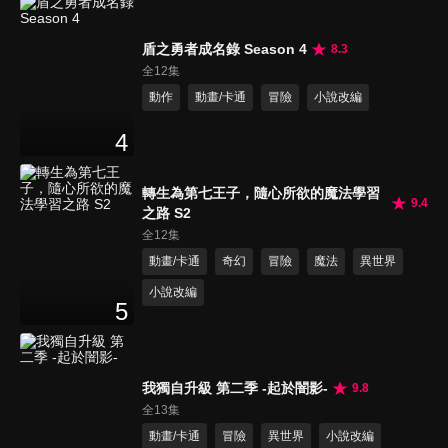
盾之勇者成名錄 Season 4
8.3
全12集
動作
動畫/卡通
冒險
小說改編
4
轉生為第七王子，隨心所欲的魔法學習
9.4
之路 S2
全12集
動畫/卡通
奇幻
冒險
魔法
異世界
小說改編
5
我獨自升級 第二季 -起於闇影-
9.8
全13集
動畫/卡通
冒險
異世界
小說改編