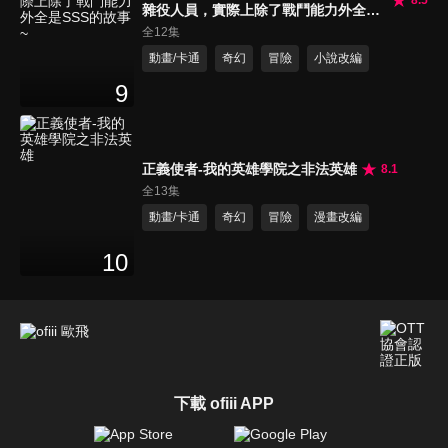
8.5
雜役人員，實際上除了戰鬥能力外全是
SSS的故事~
全12集
動畫/卡通
奇幻
冒險
小說改編
9
正義使者-我的英雄學院之非法英雄
8.1
全13集
動畫/卡通
奇幻
冒險
漫畫改編
10
下載 ofiii APP