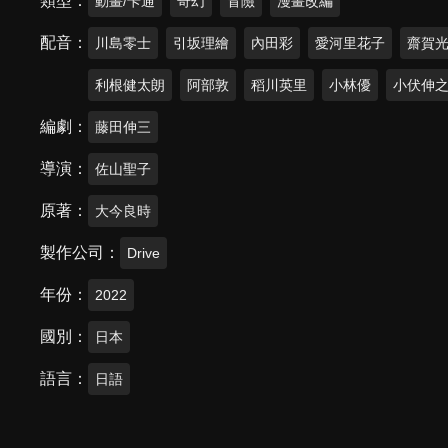
類型
動畫/卡通
奇幻
冒險
漫畫改編
配音
川島零士
引坂理繪
內田彩
愛河里花子
齋賀
利根健太朗
阿部敦
稻川英里
小林優
小伏伸
編劇
藤田伸三
導演
佐山聖子
原著
大今良時
製作公司
Drive
年份
2022
國別
日本
語言
日語