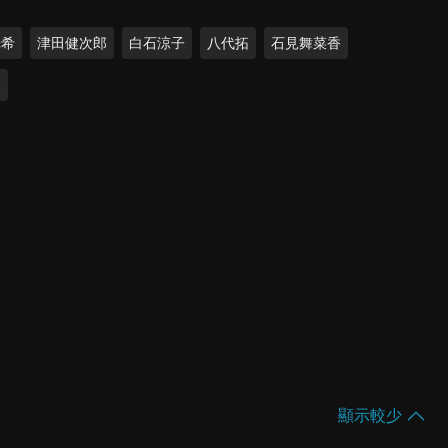
光希
津田健次郎
白石涼子
八代拓
石見舞菜香
之
顯示較少