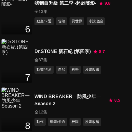
我獨自升級 第二季 -起於闇影-
9.8
全13集
動畫/卡通
冒險
異世界
小說改編
第16集 不滅的三名戰士
6
26
分鐘
Dr.STONE 新石紀 (第四季)
8.7
第17集 想要守護的東西
26
分鐘
全37集
動畫/卡通
自然
科學
漫畫改編
7
第18集 不死之身的死
26
分鐘
WIND BREAKER—防風少年—
8.5
Season 2
第19集 接著來到日出
全12集
26
分鐘
動作
動畫/卡通
校園
漫畫改編
8