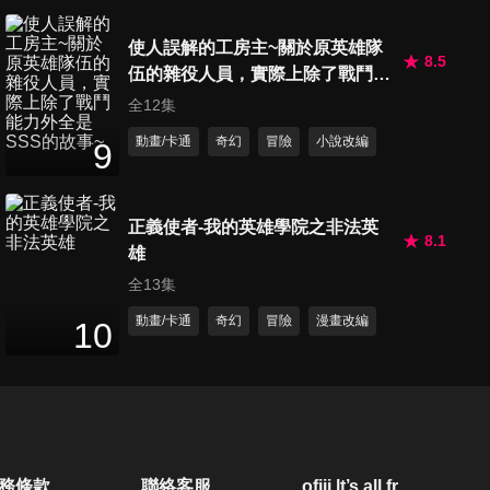
第20集 時代的終結
使人誤解的工房主~關於原英雄隊
25
分鐘
8.5
伍的雜役人員，實際上除了戰鬥能
力外全是SSS的故事~
全12集
動畫/卡通
奇幻
冒險
小說改編
9
正義使者-我的英雄學院之非法英
8.1
雄
全13集
動畫/卡通
奇幻
冒險
漫畫改編
10
務條款
聯絡客服
ofiii lt’s all free