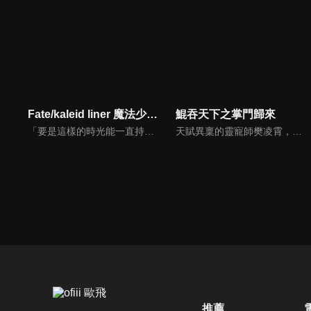
Fate/kaleid liner 魔法少女☆伊莉雅 3rei!!
鯤吞天下之掌門歸來
「要是這樣的時光能一直持續下去就好了……」。同第8張職階卡中寄宿的英靈之間的激戰已落下帷幕，為了全力享受所剩無幾的暑假，伊莉雅等人再次進入了度假模式。然而，這樣的日常時光，卻無比輕易地就被打破了。伊莉雅等人火速趕到了發生異變的圓藏山中，出現在她們面前的是，一個脫離現實的怪誕人影。
天賦異稟的靈寵師樊凌霄，於甲級門派晉升賽上遭人暗算，被自己的靈鯤所吞噬。睜眼醒來卻發現自己已化身為一名叫「流鋒芒」的少年，身處白府大牢之中，其門派凌霄閣也走到了絕境。為查明靈鯤反噬真相與重振門派，樊凌霄帶着現有的幾隻靈寵，與谷靈、程曦、月彤，一起踏上了全新的冒險之旅。
推薦