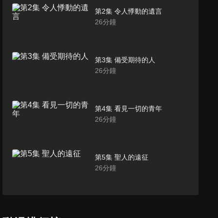
第2集 令人悸動的遺言
26
分鐘
第3集 備受期待的人
26
分鐘
第4集 看見一切的青年
26
分鐘
第5集 聖人的遠征
26
分鐘
第6集 異端之徒
26
分鐘