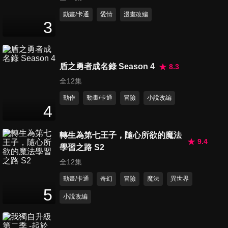
第11集 肉體的價值
動畫/卡通
愛情
漫畫改編
3
26
分鐘
第12集 面紗所遮住的東西
盾之勇者成名錄 Season 4
8.3
26
分鐘
全12集
動作
動畫/卡通
冒險
小說改編
4
第13集 賢者的真面目
26
分鐘
轉生為第七王子，隨心所欲的魔法
9.4
學習之路 S2
全12集
第14集 看見一切的青年
26
分鐘
動畫/卡通
奇幻
冒險
魔法
異世界
5
小說改編
第15集 不斷消耗自我
26
分鐘