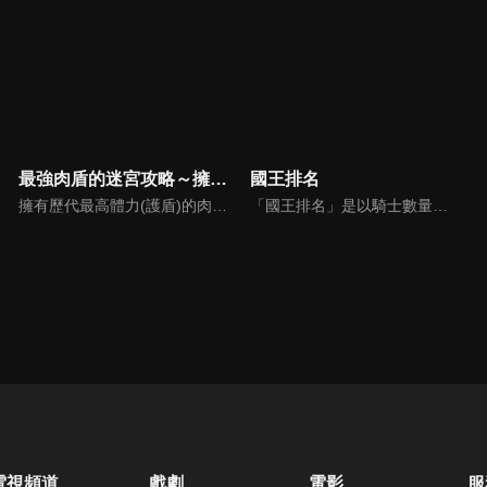
最強肉盾的迷宮攻略～擁有稀少技能體力9999的肉盾，被勇者隊伍辭退了～
國王排名
擁有歷代最高體力(護盾)的肉盾,路德為了找尋奇蹟秘寶治療心愛妹妹的病一直以來不斷地攻略迷宮。不過,所屬隊伍的勇者個性蠻橫,將路德從冒險隊伍裡面辭退了。原因是路德身上有個未知技能,勇者宣稱這個技能會扯隊伍後腿,甚至還說這是一個垃圾技能...... 不過最後卻證明了那不是垃圾技能,而是一個強悍技能!憑藉著9999護盾與強悍技能於一身的最強肉盾,路德的第一章冒險故事揭幕!
「國王排名」是以騎士數量、國民人口、城鎮發展，以及國王本人是否像勇者一樣強大，綜合以上條件來評價各國國王的排行榜。「你想要成為全世界最棒的國王？」伯斯王國的大王子波吉，天生就聽不見、話也說不好、身體孱弱得舉不起劍，即使如此，他仍然想完成與母親的約定。這樣的堅強與執著也感動了影子一族的卡克，他決定支持波吉，並成為波吉第一個朋友！
電視頻道
戲劇
電影
服