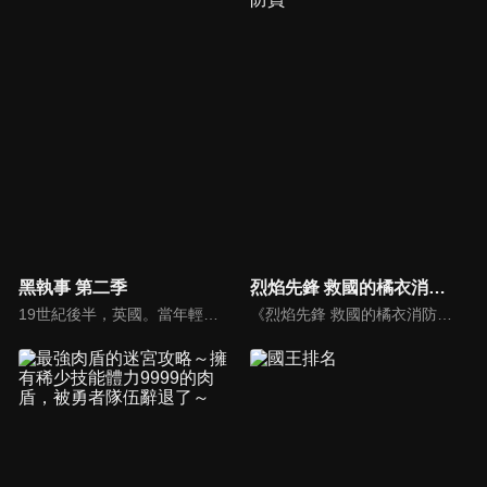
黑執事 第二季
烈焰先鋒 救國的橘衣消防員
19世紀後半，英國。當年輕領主艾羅斯·特蘭西和他的執事克勞德·浮士德，遇上謝爾·凡多姆海伍和賽巴斯欽·米卡艾利斯時會產生什麼令人期待的故事呢？
《烈焰先鋒 救國的橘衣消防員》是《火線先鋒大吾（め組の大吾）》之續作，本作由另一位新的「大吾」十朱大吾擔任主角。他與斧田駿、中村雪以及其他伙伴通過了「特別技術研修」，正式成為救助隊成員，將前往火災現場拯救傷患與受困的民眾。