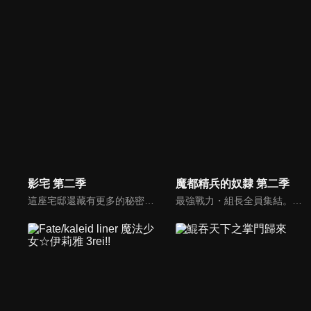
影宅 第二季
魔都精兵的奴隸 第二季
這座宅邸還藏有更多的秘密———結束「公開亮相」後，凱特、艾蜜莉可以及同期的三組成為成人開始了新生活。「影宅」的謎題尚未解明，兒童棟卻發生了新事件。遭到戴星者懷疑為叛徒的凱特與艾蜜莉可一同開始追查嫌犯——長袍神祕人的真實身分。究竟神秘人的真正目的是什麼……？
最強戰力・組長全員集結。尋求著能大顯身手的舞台的男高中生・和倉優希因為魔防隊第七組組長・羽前京香的能力，使他身為「奴隸」的力量覺醒，並成功討伐了京香故鄉的仇敵・一根角，實現了復仇的宿願。然而在檯面下，全新的威脅《八雷神》已經開始在魔都展開行動。於是優希和京香前往參加全體組長齊聚一堂的「組長會議」。魔防隊透過聯合訓練累積起了實力，而優希也開始展現出嶄新的可能性及顯著的成長。另一方面，八雷神的其中一人在現世現身了──。一場「被飼養的少年」所展開的奇幻戰鬥故事，第２章在此展開！