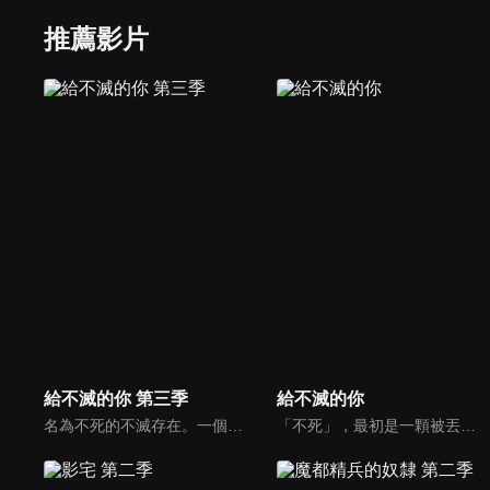
推薦影片
給不滅的你 第三季
給不滅的你
名為不死的不滅存在。一個前所未有的和平世界。新的朋友…新的家園…在萬事圓滿的世界裡，不死以為自己終於能高唱幸福。然而不祥的影子再度逼近不死。那影子是鑽入人心縫隙的宿敵。造就自己的觀察者真正的目的。加諸於不死的新考驗。重大抉擇的時刻正逼近他。不死之身的不死物語，「現世篇」即將揭幕。
「不死」，最初是一顆被丟入這片土地的「球」。它所擁有的能力是「變化成給予它刺激之物的模樣」，及「死而復生」。球，從石頭到狼，再變成少年，形象發生了許多變化；但它就像嬰兒般，什麼都不懂的徬徨在世間。然而，相遇之人教導他生存的方式... 光線、味道、聲音、溫度、痛苦、喜悅、哀傷... 在這個充滿刺激的世界裡徘徊，展開一段永恆之旅。