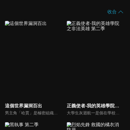
收合
這個世界漏洞百出
正義使者-我的英雄學院之非法英雄 第二季
男主角「哈賈」是極密組織調查隊「王之探求者」的一員。某天，他在邊境中保護了一個小村莊「起始之村」免受龍的襲擊，並在過程中救下了對每日重複同樣事情的生活感到厭倦的少女「妮可拉 」後，少女為了幫助「哈賈」，決定加入他的調查隊伍，走到外面的世界探索這個世界真正的面貌。
大學生灰迴航一是個在學校遭到誤會排擠的邊緣人，「個性」也不出眾的他，最大的休閒活動就是晚上扮裝出外幫助路人，人稱「親切俠」！某一天他與地下偶像POP☆STEP遭到小混混糾纏，此時從天而降的不是NO.1英雄歐爾麥特，而是一個不知名的大叔‧鐵拳清道夫「手指虎」，從此航一便踏入了遊走於灰色地帶的「非法英雄業」！