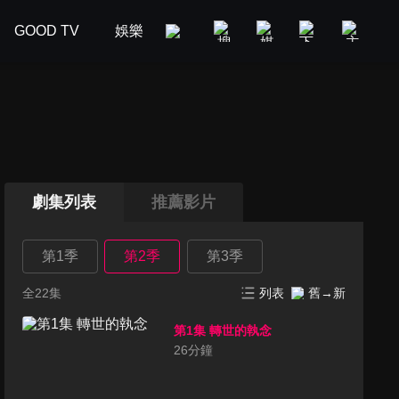
GOOD TV
娛樂
美食旅遊
新聞政論
汽車
劇集列表
推薦影片
第1季
第2季
第3季
全22集
列表
舊→新
第1集 轉世的執念
26
分鐘