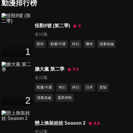
動漫排行榜
第7集 懲罰與饒恕
怪獸8號 (第二季)
9
26
分鐘
全13集
動作
動畫/卡通
科幻
獵奇
漫畫改編
1
第8集 夢想的前方
26
分鐘
膽大黨 第二季
9.5
全12集
第9集 擴張的意識
動畫/卡通
奇幻
科幻
日本
冒險
26
分鐘
2
漫畫改編
靈異神怪
第10集 共鳴
26
分鐘
戀上換裝娃娃 Season 2
8.8
全12集