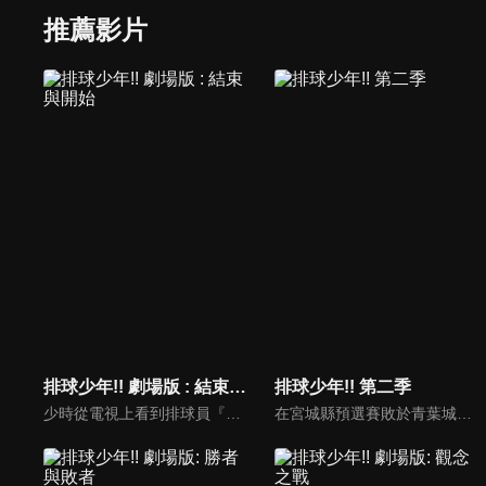
推薦影片
排球少年!! 劇場版 : 結束與開始
排球少年!! 第二季
少時從電視上看到排球員『小巨人』英姿而深受感動的日向翔陽從此迷上了排球，然而在最後一次的初中排球比賽中慘敗...對手即是實力強大的北川第一中學，日向想在高中努力變更厲害並且向當時號稱有「球場上的王者」的影山飛雄雪恥...
在宮城縣預選賽敗於青葉城西後，烏野高中排球部為了春季高中排球賽而努力，為了磨練實力，他們參加了由梟谷學園組織，包括音駒高中在內的數所關東高校組成的練習賽團體。透過這次合宿，烏野高中排球部的所有人都得已“進化”，於春季高中排球賽上大放異彩。