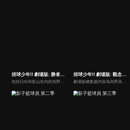
排球少年!! 劇場版: 勝者與敗者
排球少年!! 劇場版: 觀念之戰
包括日向和影山在內的烏野高中排球隊小將進行極限訓練，希望在高中聯賽預選搶下勝利。
劇場版總集篇內容為烏野高中與白鳥澤學園比賽的劇情。