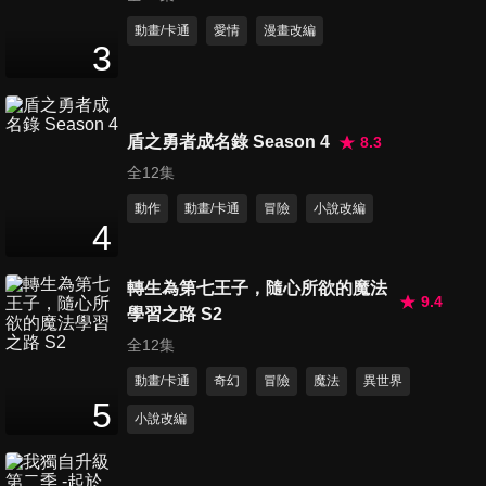
第11集 決定
動畫/卡通
愛情
漫畫改編
3
25
分鐘
第12集 貓與烏鴉再相見
盾之勇者成名錄 Season 4
8.3
25
分鐘
全12集
動作
動畫/卡通
冒險
小說改編
4
第13集 好對手
25
分鐘
轉生為第七王子，隨心所欲的魔法
9.4
學習之路 S2
全12集
第14集 強敵們
25
分鐘
動畫/卡通
奇幻
冒險
魔法
異世界
5
小說改編
第15集 復活
25
分鐘