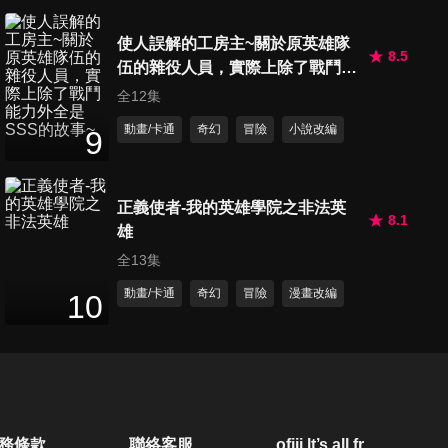
第20集 及川徹並不是天才
使人誤解的工房主~關於原英雄隊
25
分鐘
8.5
伍的雜役人員，實際上除了戰鬥能
力外全是SSS的故事~
全12集
第21集 前輩的實力
動畫/卡通
奇幻
冒險
小說改編
9
25
分鐘
正義使者-我的英雄學院之非法英
8.1
第22集 進化
雄
25
分鐘
全13集
動畫/卡通
奇幻
冒險
漫畫改編
10
第23集 扭轉情勢的一球
25
分鐘
第24集 不再孤獨的王者
務條款
聯絡客服
ofiii lt’s all free