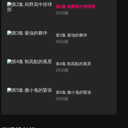
第2集 烏野高中排球部
25
分鐘
第3集 最強的夥伴
25
分鐘
第4集 制高點的風景
25
分鐘
第5集 膽小鬼的緊張
25
分鐘
第6集 有意思的球隊
25
分鐘