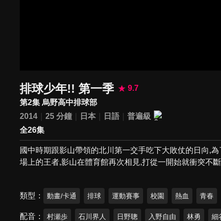
排球少年!! 第一季
9.7
第2集 烏野高中排球部
2014
25 分鐘
日本
日語
普遍級
全26集
國中時期跟影山帶領的北川第一交手吃下大敗仗的日向,為
場上的王者,影山在體育館再次相見,打從一開始就衝突不斷
類型
動畫/卡通
排球
運動賽事
校園
熱血
青春
配音
村瀬歩
石川界人
日野聰
入野自由
林勇
細