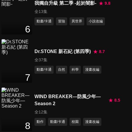
我獨自升級 第二季 -起於闇影-
9.8
全13集
動畫/卡通
冒險
異世界
小說改編
第16集 贏家與輸家
6
25
分鐘
Dr.STONE 新石紀 (第四季)
8.7
第17集 鐵壁
25
分鐘
全37集
動畫/卡通
自然
科學
漫畫改編
7
第18集 背後的守護
25
分鐘
WIND BREAKER—防風少年—
8.5
Season 2
第19集 指揮者
全12集
25
分鐘
動作
動畫/卡通
校園
漫畫改編
8