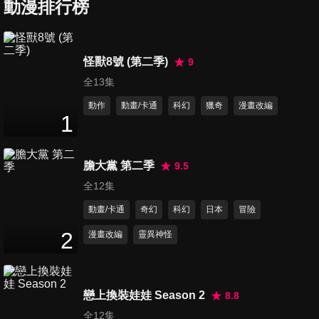
動漫排行榜
第7集 VS大王陛下
怪獸8號 (第二季)
9
25
分鐘
全13集
動作
動畫/卡通
科幻
獵奇
漫畫改編
1
第8集 稱為王牌的人
25
分鐘
膽大黨 第二季
9.5
全12集
第9集 托給王牌的球
動畫/卡通
奇幻
科幻
日本
冒險
25
分鐘
2
漫畫改編
靈異神怪
第10集 憧憬
25
分鐘
戀上換裝娃娃 Season 2
8.8
全12集