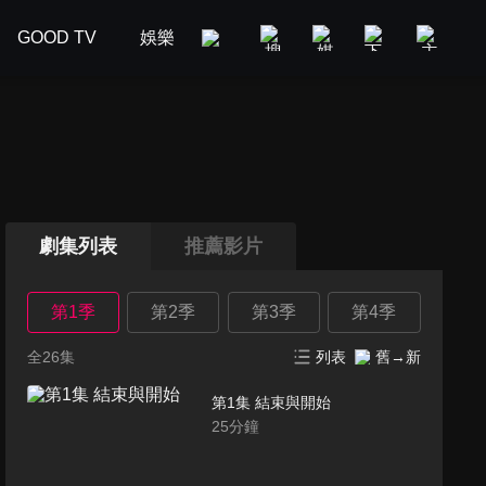
GOOD TV
娛樂
美食旅遊
新聞政論
汽車
劇集列表
推薦影片
第1季
第2季
第3季
第4季
全26集
列表
舊→新
第1集 結束與開始
25
分鐘