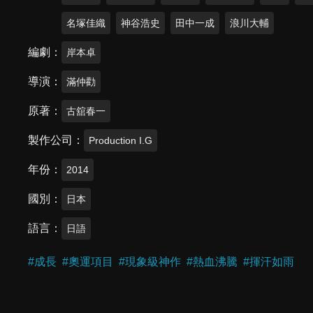
名塚佳織
神谷浩史
田中一成
浪川大輔
編劇
岸本卓
導演
滿仲勸
原著
古舘春一
製作公司
Production I.G
年份
2014
國別
日本
語言
日語
#
成長
#
奧運項目
#
現象級神作
#
熱血沸騰
#
揮汗如雨