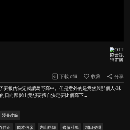
下載 ofiii
收藏
分享
了要報仇決定就讀烏野高中。但是意外的是竟然與那個人-球
的日向跟影山竟想要擅自決定要比個高下...
漫畫改編
谷佳正
岡本信彦
内山昂輝
齊藤壯馬
增田俊樹