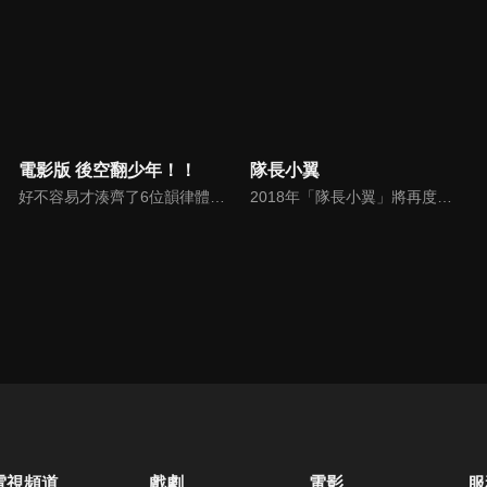
電影版 後空翻少年！！
隊長小翼
好不容易才湊齊了6位韻律體操成員參加了全國高級中學綜合體育大賽，儘管踏入比賽的最高殿堂，賭上全部的青春與汗水，結果卻不如預期；三位學長必須面對升學壓力離開社團，原本六人的社團如今只剩下三人。面對接踵而來的變化，如何讓社團延續、並且發揚光大，考驗著每一個人對韻律體操的熱情。
2018年「隊長小翼」將再度讓世界沸騰！本作描述轉學進入南葛小學的天才足球少年大空翼，在與若林源三、日向小次郎等來自全國的對手們的戰鬥中，逐漸成長蛻變為獨當一面的足球運動員。
電視頻道
戲劇
電影
服