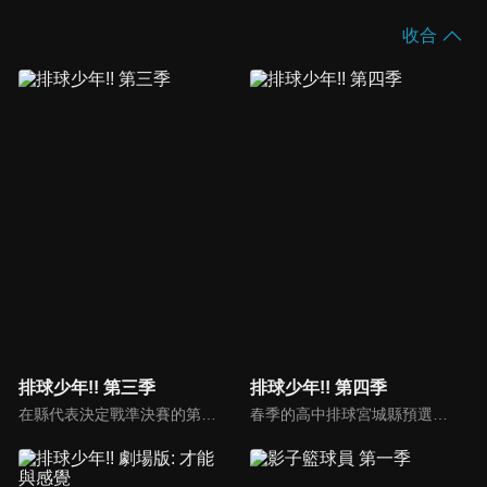
收合
排球少年!! 第三季
排球少年!! 第四季
在縣代表決定戰準決賽的第三局，青葉城西來到了賽末點。烏野以所有的實力面對最後一局，終於分出了輸贏！打敗了宿敵青葉城西，緊接著就是與王者白鳥澤展開縣代表決定戰的決賽了。烏野能否對白鳥澤還以顏色？
春季的高中排球宮城縣預選中，在一番激鬥後取勝，終於實現在全國大賽中出場這一夙願的烏野高中排球部。就在他們為全國大賽做準備的時候，傳來了影山受到全日本青年強化合宿召集的消息。而月島也受到宮城縣一年級選拔強化合宿的召集。