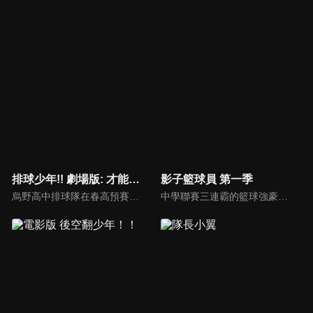
排球少年!! 劇場版: 才能與感覺
影子籃球員 第一季
烏野高中排球隊在春高預賽迎戰青葉城西。現在正是展現他們巔峰戰力的時刻。
中學聯賽三連霸的籃球強豪「帝光中學」，部員數超過百人，其中更有著被譽為「奇蹟的世代」的五位天才籃球選手，和一個既沒有出場紀錄，也無人記得他的人——夢幻的第六人。天才籃球選手火神大我立志打敗「奇蹟的世代」並成為日本第一的籃球選手，而黑子哲也決定成為他的「影子」幫助他！