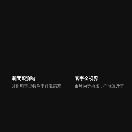
新聞觀測站
寰宇全視界
針對時事或特殊事件邀請來賓進行深度探討，或專訪各領域傑出人士。
全球局勢紛擾，不能置身事外！主播任明玥主持，嶄新一季《寰宇全視界2.0》，集結各領域重磅嘉賓，犀利評論、深度視角，帶您洞悉世界局勢脈絡，開拓兩岸和國際新視野，《寰宇全視界2.0》，帶給您最具含金量的觀點。