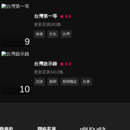
第6223集 全台4個月查近5千起
台灣第一等
毒駕！「喪屍煙彈」竄起害命
8.6
4
分鐘
更新至第583集
旅遊
文化
台灣
第6224集 中國稀土重鎮包頭市
9
完整產業生態系領先全球
2
分鐘
台灣啟示錄
8.6
第6225集 T-34墜毀釀2飛官殉
更新至第1613集
職！空軍：失事前未收到異常
3
分鐘
回報
訪談
新聞
新聞雜誌
社會
10
第6226集 世界氣象組織最新警
告 今夏出現聖嬰機率達8成
2
分鐘
第6227集 美伊談判又回原點？
務條款
聯絡客服
ofiii lt’s all free