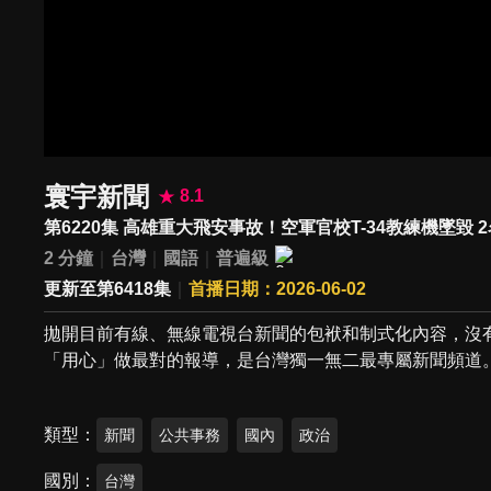
寰宇新聞
8.1
第6220集 高雄重大飛安事故！空軍官校T-34教練機墜毀 
2 分鐘
台灣
國語
普遍級
更新至第6418集
首播日期：2026-06-02
拋開目前有線、無線電視台新聞的包袱和制式化內容，沒
「用心」做最對的報導，是台灣獨一無二最專屬新聞頻道
類型
新聞
公共事務
國內
政治
國別
台灣