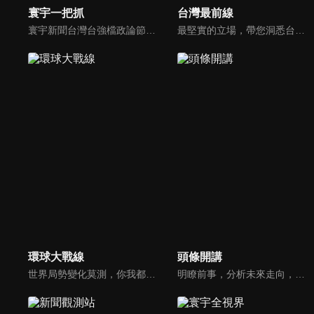
寰宇一把抓
台灣最前線
寰宇新聞台灣台強檔政論節目《寰宇一把抓》，與您一起「抓新聞、抓時事、抓遍台灣政經大小事！由資深社會記者張炤和獨挑大樑主持。張炤和投入新聞前線多年，總是充滿活力的帶給觀眾台灣社會大小事，結合資深社會記者的見聞與觀點，激盪各路實力派專家點評，與您一起掌握政壇人事物即時動態與最新走勢。
最堅實的立場，帶您洞悉台灣新知。最專業的陣容，帶您打開『視』界。政治人民做主，一同掌握即實政壇資訊，『EYE』台灣的政論談話節目。
環球大戰線
頭條開講
世界局勢變化莫測，你我都身在其中，國際之間合縱連橫，外交、政治、經濟、軍事、科技，無所不爭、無所不戰，《環球大戰線》全方位觀點，與您一起剖析戰略，走進環球競爭最前線！
明瞭前事，分析未來走向，周玉琴告訴您沒想到的大小事背後真相。你不理政治，政治卻未必不會影響你！世界政治勢力結構快速改變，新時代降臨，舊思想如何進化，台灣新思路能否頂得住大國衝擊，最接近民意的聲音，都在《頭條開講》。