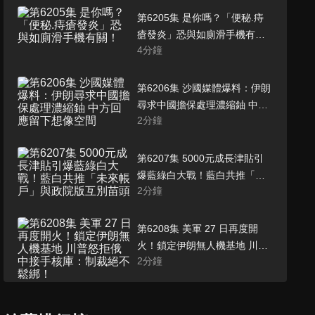
第6205集 是你嗎？「便秘.痔
瘡發炎」恐與如廁滑手機有
4
分鐘
關！
第6206集 沙國媒體爆料：伊朗
尋求中國擔保處理濃縮鈾 中方
2
分鐘
回應留下想像空間
第6207集 5000元成長津貼引
爆藍綠白大戰！藍白共推「未
2
分鐘
來帳戶」與政院版互別苗頭
第6208集 美軍 27 日再度開
火！鎖定伊朗無人機基地 川普
2
分鐘
怒拒俄中接手核庫：制裁絕不
鬆綁！
第6209集 澤倫斯基致函川普求