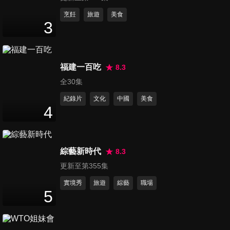
控制權
第6214集 氣候危機拉警報！
烹飪
旅遊
美食
3
1.5度臨界點逼近 聯合國警告：
3
分鐘
2030前恐創最熱紀錄
第6215集 台南選舉看板集體變
福建一百吃
8.3
色！學者：「去標籤化」爭取
全30集
2
分鐘
中間選民支持
紀錄片
文化
中國
美食
4
第6216集 川普再放美伊協議煙
霧彈 伊朗官媒酸真相摻謊言
3
分鐘
綜藝新時代
8.3
更新至第355集
第6217集 美國情資緊急預警！
俄軍48小時內發動大突襲？澤
實境秀
旅遊
綜藝
職場
5
2
分鐘
倫斯基：規模恐前所未有
第6218集 伊朗總統再傳請辭？