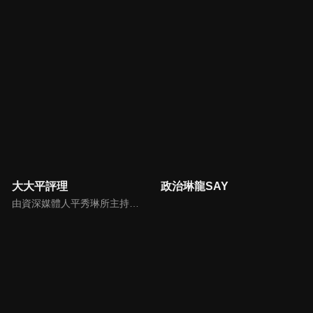
大大平評理
政治琳龍SAY
由資深媒體人平秀琳所主持的時事討論節目，針對大眾關心的議題，邀請關鍵人物或意見領袖上節目，從各種角度深入剖析，並藉由多人的觀點交流，讓新聞事件的真相掏深一點，幫助觀眾了解當下最熱門的新聞議題，期使本節目成為台灣理性討論時事的典範。