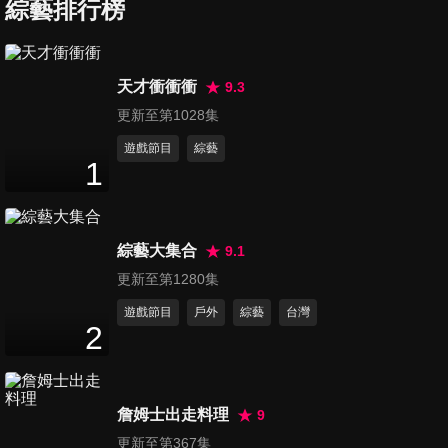
援！愛國者飛彈成命脈 烏軍高
綜藝排行榜
2
分鐘
層樂觀「半年內奪回主導權」
第6210集 虎航股東會爆抗議！
天才衝衝衝
9.3
旅遊旺股價卻慘跌腰斬 小股東
更新至第1028集
2
分鐘
怒喊換董座
遊戲節目
綜藝
1
第6211集 快檢查！墨鏡無抗
UV 增「白內障、黃斑部病變」
4
分鐘
風險
綜藝大集合
9.1
第6212集 美伊談判險破局！傳
更新至第1280集
雙方已同意延長停火、開放荷
遊戲節目
戶外
綜藝
台灣
2
分鐘
莫茲海峽
2
第6213集 以色列遭列「戰爭性
暴力」黑名單！憤而斷絕聯合
詹姆士出走料理
9
2
分鐘
國聯繫 納坦雅胡：奪加薩 70%
更新至第367集