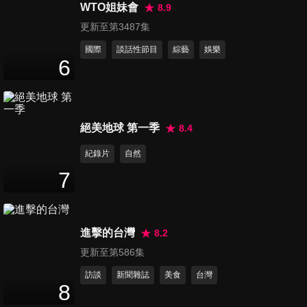
德黑蘭急駁斥：有人圖謀破壞
WTO姐妹會
8.9
2
分鐘
國家
更新至第3487集
國際
談話性節目
綜藝
娛樂
第6219集 南海局勢再升級！中
6
國海軍擴大黃岩島軍事活動 菲
3
分鐘
防長：只能堅決抵制
第6220集 高雄重大飛安事故！
絕美地球 第一季
8.4
空軍官校T-34教練機墜毀 2名
紀錄片
自然
2
分鐘
飛行員殉職
7
第6221集 台南飆破40度！議員
提議效仿韓國「人行道遮陽
2
分鐘
傘」
進擊的台灣
8.2
更新至第586集
第6222集 死海正走向死亡！50
訪談
新聞雜誌
美食
台灣
年表面積縮水三分之一 重創觀
8
3
分鐘
光經濟