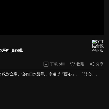
2名飛行員殉職
下載 ofiii
收藏
分享
有絕對立場、沒有口水漫罵，永遠以「關心」、「貼心」、
。