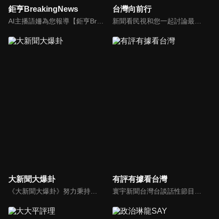
鉅亨BreakingNews
台灣向前行
AI主播語姍為您報導【鉅亨Breaking News】！每週播報大事，讓新聞更貼近你！
新聞看民視和您一起討論最新最熱的時事新聞！
大新聞大爆卦
有評有據看台灣
《大新聞大爆卦》努力秉持著監督政府的精神，繼續在網路上努力說出事實。
寰宇新聞台灣台談話性節目《有評有據看台灣》節目跳脫來賓演繹的「浮誇情境式政論型態」，改採網路大數據點題，直視分析選情實相，帶您「有評、有據」的遍覽政經大小事。