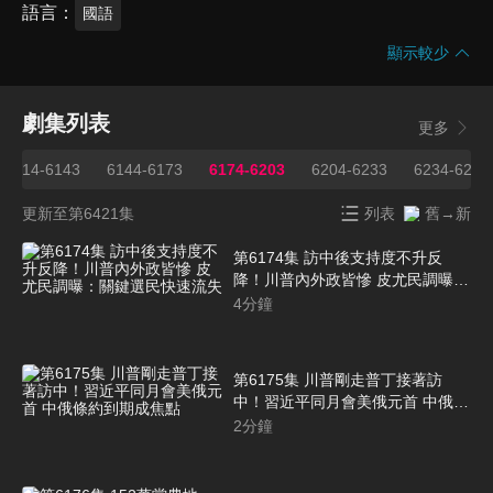
語言
國語
顯示較少
劇集列表
更多
6114-6143
6144-6173
6174-6203
6204-6233
6234-6263
更新至第6421集
列表
舊→新
第6174集 訪中後支持度不升反
降！川普內外政皆慘 皮尤民調曝：
關鍵選民快速流失
4
分鐘
第6175集 川普剛走普丁接著訪
中！習近平同月會美俄元首 中俄條
約到期成焦點
2
分鐘