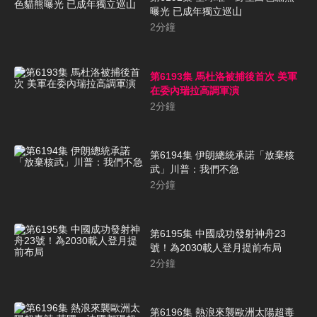
曝光 已成年獨立巡山
2
分鐘
第6193集 馬杜洛被捕後首次 美軍
在委內瑞拉高調軍演
2
分鐘
第6194集 伊朗總統承諾「放棄核
武」川普：我們不急
2
分鐘
第6195集 中國成功發射神舟23
號！為2030載人登月提前布局
2
分鐘
第6196集 熱浪來襲歐洲太陽超毒