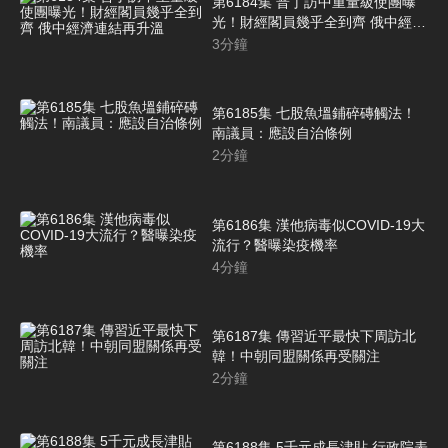
第6184集 普丁訪中重量級使團曝
光！財經閣員幾乎全到齊 俄中經濟
連結再升溫
3
分鐘
第6185集 七股魚塭鋪碎磚觸法！
南議員：應設自治條例
2
分鐘
第6186集 漢他病毒似COVID-19大
流行？醫曝染疫機率
4
分鐘
第6187集 傳習近平最快下周訪北
韓！中朝同盟關係再受關注
2
分鐘
第6188集 5千元成長津貼 行政院表