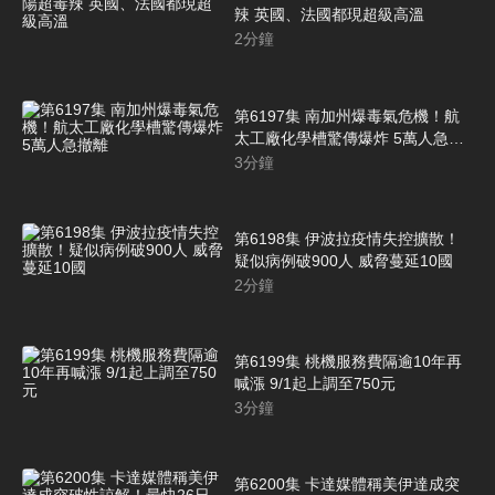
辣 英國、法國都現超級高溫
2
分鐘
第6197集 南加州爆毒氣危機！航
太工廠化學槽驚傳爆炸 5萬人急撤
離
3
分鐘
第6198集 伊波拉疫情失控擴散！
疑似病例破900人 威脅蔓延10國
2
分鐘
第6199集 桃機服務費隔逾10年再
喊漲 9/1起上調至750元
3
分鐘
第6200集 卡達媒體稱美伊達成突