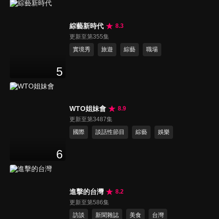
綜藝新時代
8.3
更新至第355集
實境秀
旅遊
綜藝
職場
5
WTO姐妹會
8.9
更新至第3487集
國際
談話性節目
綜藝
娛樂
6
進擊的台灣
8.2
更新至第586集
訪談
新聞雜誌
美食
台灣