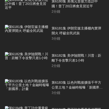
第6180集 美俄元首接力造訪中
國！普丁20日將會見習近平
2
分鐘
第6181集 伊朗官媒主播棚內實彈
開火 呼籲全民武裝
3
分鐘
第6182集 美伊險開戰！川普：距
離下令攻擊只差1小時
2
分鐘
第6183集 以色列戰後擴張千平方
公里土地？金融時報曝「新國界」
計畫
3
分鐘