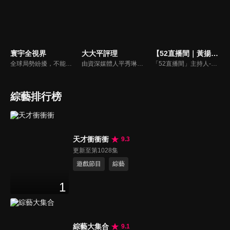
寰宇全視界
大大平評理
【52直播間｜黃揚明】
全球局勢紛擾，不能置身事外！主播任明玥主持，嶄新一季《寰宇全視界2.0》，集結各領域重磅嘉賓，犀利評論、深度視角，帶您洞悉世界局勢脈絡，開拓兩岸和國際新視野，《寰宇全視界2.0》，帶給您最具含金量的觀點。
由資深媒體人平秀琳所主持的時事討論節目，針對大眾關心的議題，邀請關鍵人物或意見領袖上節目，從各種角度深入剖析，並藉由多人的觀點交流，讓新聞事件的真相掏深一點，幫助觀眾了解當下最熱門的新聞議題，期使本節目成為台灣理性討論時事的典範。
「52直播間」主持人-黃揚明（剝雞）為您還原「新聞真相」，給您最重磅的新聞評論。
綜藝排行榜
天才衝衝衝
9.3
更新至第1028集
遊戲節目
綜藝
1
綜藝大集合
9.1