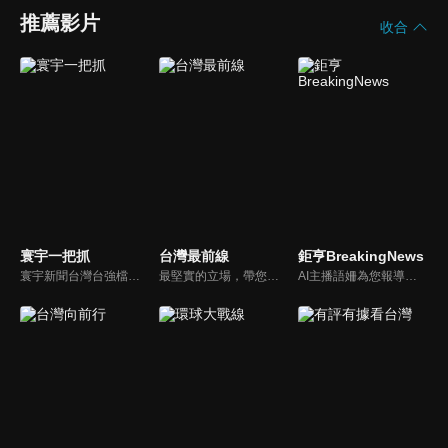
推薦影片
收合
寰宇一把抓
台灣最前線
鉅亨BreakingNews
寰宇新聞台灣台強檔政論節目《寰宇一把抓》，與您一起「抓新聞、抓時事、抓遍台灣政經大小事！由資深社會記者張炤和獨挑大樑主持。張炤和投入新聞前線多年，總是充滿活力的帶給觀眾台灣社會大小事，結合資深社會記者的見聞與觀點，激盪各路實力派專家點評，與您一起掌握政壇人事物即時動態與最新走勢。
最堅實的立場，帶您洞悉台灣新知。最專業的陣容，帶您打開『視』界。政治人民做主，一同掌握即實政壇資訊，『EYE』台灣的政論談話節目。
AI主播語姍為您報導【鉅亨Breaking News】！每週播報大事，讓新聞更貼近你！