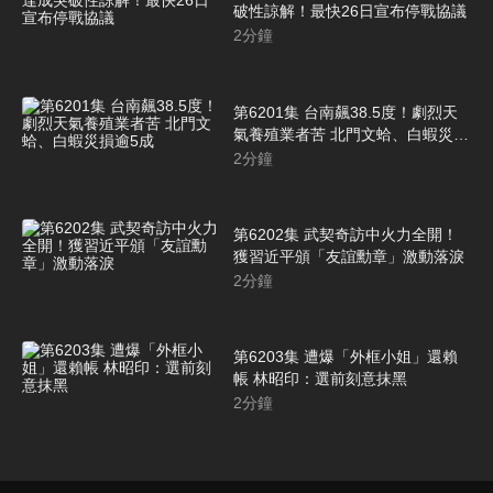
破性諒解！最快26日宣布停戰協議
2
分鐘
第6201集 台南飆38.5度！劇烈天
氣養殖業者苦 北門文蛤、白蝦災損
逾5成
2
分鐘
第6202集 武契奇訪中火力全開！
獲習近平頒「友誼勳章」激動落淚
2
分鐘
第6203集 遭爆「外框小姐」還賴
帳 林昭印：選前刻意抹黑
2
分鐘