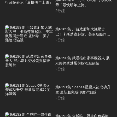
示「最快明年上路」
2
分鐘
第6189集 川普政府加大施壓古
巴！卡斯楚遭起訴、美軍航艦同步
逼近 盧比歐：美古難達成協議
2
分鐘
第6190集 武漢推出家事機器人 展
示影片秀炒蛋與摺衣服絕技
2
分鐘
第6191集 SpaceX星艦火箭成功升
空 最新版完成印度洋濺落
2
分鐘
第6192集 全球唯一野生白色貓熊