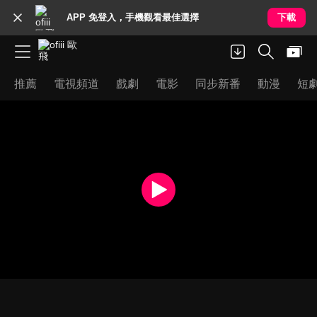
APP 免登入，手機觀看最佳選擇
下載
推薦
電視頻道
戲劇
電影
同步新番
動漫
短