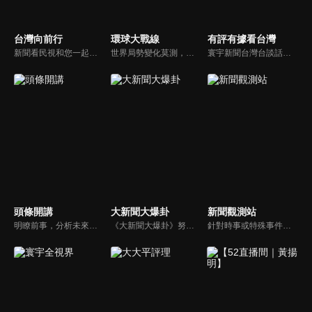
台灣向前行
環球大戰線
有評有據看台灣
新聞看民視和您一起討論最新最熱的時事新聞！
世界局勢變化莫測，你我都身在其中，國際之間合縱連橫，外交、政治、經濟、軍事、科技，無所不爭、無所不戰，《環球大戰線》全方位觀點，與您一起剖析戰略，走進環球競爭最前線！
寰宇新聞台灣台談話性節目《有評有據看台灣》節目跳脫來賓演繹的「浮誇情境式政論型態」，改採網路大數據點題，直視分析選情實相，帶您「有評、有據」的遍覽政經大小事。
頭條開講
大新聞大爆卦
新聞觀測站
明瞭前事，分析未來走向，周玉琴告訴您沒想到的大小事背後真相。你不理政治，政治卻未必不會影響你！世界政治勢力結構快速改變，新時代降臨，舊思想如何進化，台灣新思路能否頂得住大國衝擊，最接近民意的聲音，都在《頭條開講》。
《大新聞大爆卦》努力秉持著監督政府的精神，繼續在網路上努力說出事實。
針對時事或特殊事件邀請來賓進行深度探討，或專訪各領域傑出人士。