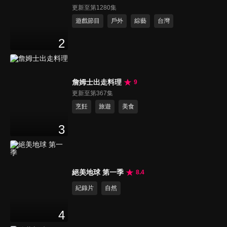
更新至第1280集
遊戲節目
戶外
綜藝
台灣
2
詹姆士出走料理
9
更新至第367集
烹飪
旅遊
美食
3
絕美地球 第一季
8.4
紀錄片
自然
4