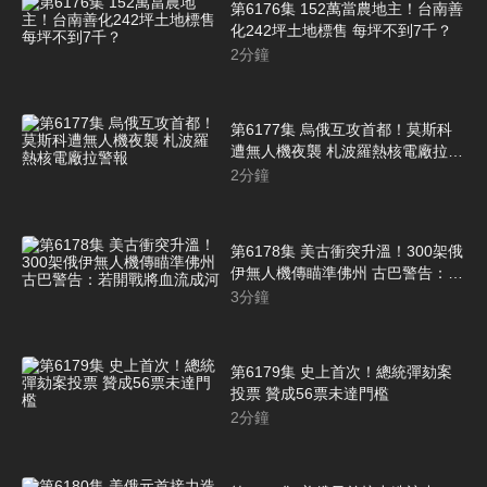
第6176集 152萬當農地主！台南善
化242坪土地標售 每坪不到7千？
2
分鐘
第6177集 烏俄互攻首都！莫斯科
遭無人機夜襲 札波羅熱核電廠拉警
報
2
分鐘
第6178集 美古衝突升溫！300架俄
伊無人機傳瞄準佛州 古巴警告：若
開戰將血流成河
3
分鐘
第6179集 史上首次！總統彈劾案
投票 贊成56票未達門檻
2
分鐘