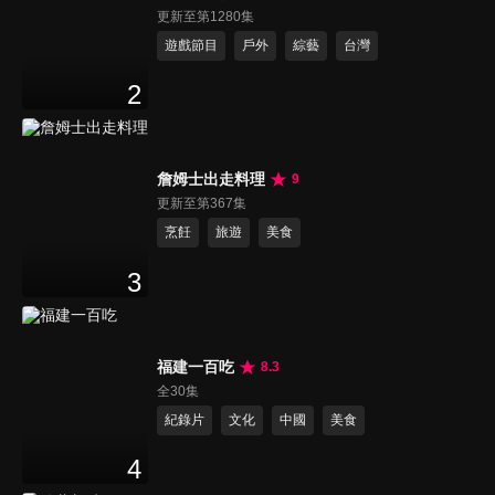
更新至第1280集
遊戲節目
戶外
綜藝
台灣
2
詹姆士出走料理
9
更新至第367集
烹飪
旅遊
美食
3
福建一百吃
8.3
全30集
紀錄片
文化
中國
美食
4