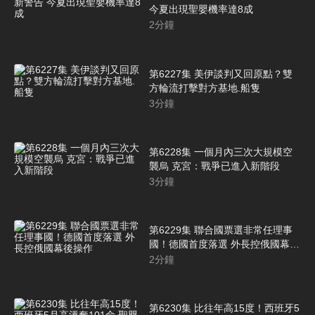
今夏出現聖嬰機率達8成
2
分鐘
第6227集 美伊談判又回原點？雙
方輪流打擊對方基地.船隻
3
分鐘
第6228集 一個月內三次大規模空
襲烏 克宮：戰爭已進入新階段
3
分鐘
第6229集 聯合國票選非常任理事
國！德國首度落選 外長控俄國幕後
操作
2
分鐘
第6230集 比往年高15度！西班牙5