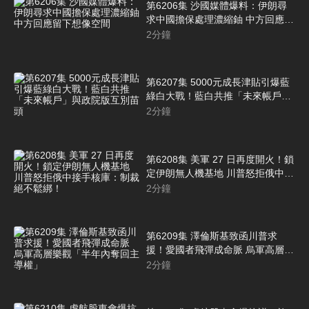
第6206集 沙國媒體爆料：伊朗尋
求中國擔保處理濃縮鈾 中方回應留
下想像空間
2
分鐘
第6207集 5000元成長津貼引爆藍
綠白大戰！藍白共推「未來帳戶」
與政院版互別苗頭
2
分鐘
第6208集 美軍 27 日再度開火！鎖
定伊朗無人機基地 川普怒拒俄中接
手核庫：制裁絕不鬆綁！
2
分鐘
第6209集 澤倫斯基致函川普求
援！愛國者飛彈成命脈 烏軍高層樂
觀「半年內奪回主導權」
2
分鐘