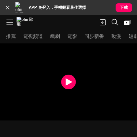
APP 免登入，手機觀看最佳選擇
下載
推薦
電視頻道
戲劇
電影
同步新番
動漫
短