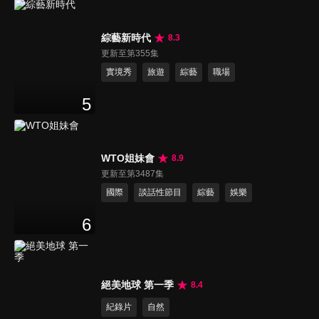
綜藝新時代
8.3
更新至第355集
實境秀
旅遊
綜藝
職場
5
WTO姐妹會
8.9
更新至第3487集
國際
談話性節目
綜藝
娛樂
6
絕美地球 第一季
8.4
紀錄片
自然