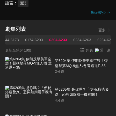
語言
國語
顯示較少
劇集列表
更多
6144-6173
6174-6203
6204-6233
6234-6263
6264-6293
更新至第6418集
列表
舊→新
第6204集 伊朗反擊美軍空襲！聲
稱擊落MQ-9無人機 還逼退F-35
2
分鐘
第6205集 是你嗎？「便秘.痔瘡發
炎」恐與如廁滑手機有關！
4
分鐘