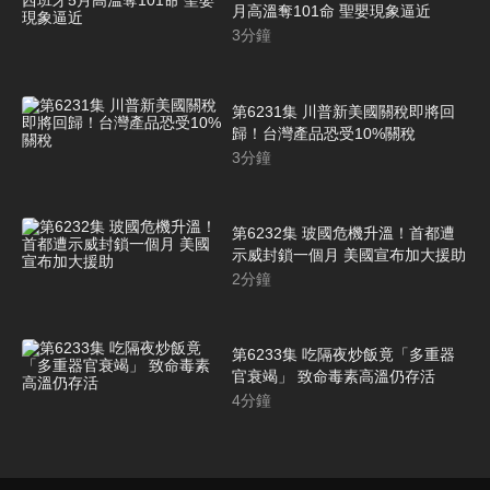
月高溫奪101命 聖嬰現象逼近
3
分鐘
第6231集 川普新美國關稅即將回
歸！台灣產品恐受10%關稅
3
分鐘
第6232集 玻國危機升溫！首都遭
示威封鎖一個月 美國宣布加大援助
2
分鐘
第6233集 吃隔夜炒飯竟「多重器
官衰竭」 致命毒素高溫仍存活
4
分鐘