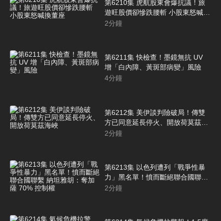
第6210集 虎航股東會爆抗議！旅
遊旺股價卻慘跌腰斬 小股東怒喊換
董座
2
分鐘
第6211集 快檢查！墨鏡無抗 UV
增「白內障、黃斑部病變」風險
4
分鐘
第6212集 美伊談判險破局！傳雙
方已同意延長停火、開放荷莫茲海
峽
2
分鐘
第6213集 以色列遭列「戰爭性暴
力」黑名單！憤而斷絕聯合國聯繫
納坦雅胡：奪加薩 70% 控制權
2
分鐘