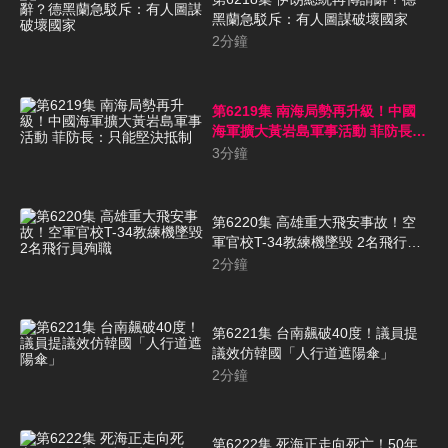
黑蘭急駁斥：有人圖謀破壞國家
2
分鐘
第6219集 南海局勢再升級！中國
海軍擴大黃岩島軍事活動 菲防長：
只能堅決抵制
3
分鐘
第6220集 高雄重大飛安事故！空
軍官校T-34教練機墜毀 2名飛行員
殉職
2
分鐘
第6221集 台南飆破40度！議員提
議效仿韓國「人行道遮陽傘」
2
分鐘
第6222集 死海正走向死亡！50年