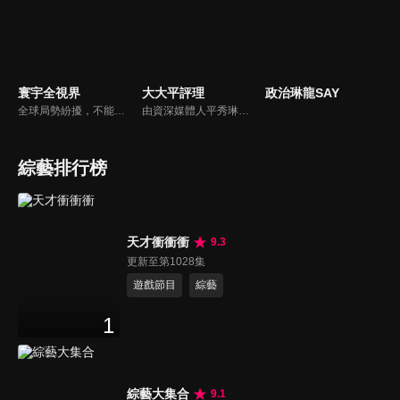
寰宇全視界
大大平評理
政治琳龍SAY
全球局勢紛擾，不能置身事外！主播任明玥主持，嶄新一季《寰宇全視界2.0》，集結各領域重磅嘉賓，犀利評論、深度視角，帶您洞悉世界局勢脈絡，開拓兩岸和國際新視野，《寰宇全視界2.0》，帶給您最具含金量的觀點。
由資深媒體人平秀琳所主持的時事討論節目，針對大眾關心的議題，邀請關鍵人物或意見領袖上節目，從各種角度深入剖析，並藉由多人的觀點交流，讓新聞事件的真相掏深一點，幫助觀眾了解當下最熱門的新聞議題，期使本節目成為台灣理性討論時事的典範。
綜藝排行榜
天才衝衝衝
9.3
更新至第1028集
遊戲節目
綜藝
1
綜藝大集合
9.1