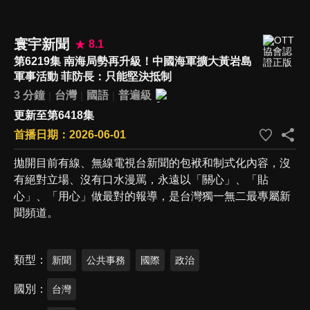
寰宇新聞
8.1
第6219集 南海局勢再升級！中國海軍擴大黃岩島
軍事活動 菲防長：只能堅決抵制
3 分鐘
台灣
國語
普遍級
更新至第6418集
首播日期：2026-06-01
拋開目前有線、無線電視台新聞的包袱和制式化內容，沒
有絕對立場、沒有口水漫罵，永遠以「關心」、「貼
心」、「用心」做最對的報導，是台灣獨一無二最專屬新
聞頻道。
類型
新聞
公共事務
國際
政治
國別
台灣