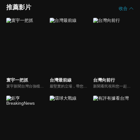
推薦影片
收合
寰宇一把抓
台灣最前線
台灣向前行
寰宇新聞台灣台強檔政論節目《寰宇一把抓》，與您一起「抓新聞、抓時事、抓遍台灣政經大小事！由資深社會記者張炤和獨挑大樑主持。張炤和投入新聞前線多年，總是充滿活力的帶給觀眾台灣社會大小事，結合資深社會記者的見聞與觀點，激盪各路實力派專家點評，與您一起掌握政壇人事物即時動態與最新走勢。
最堅實的立場，帶您洞悉台灣新知。最專業的陣容，帶您打開『視』界。政治人民做主，一同掌握即實政壇資訊，『EYE』台灣的政論談話節目。
新聞看民視和您一起討論最新最熱的時事新聞！