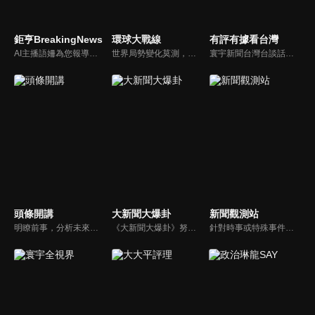
鉅亨BreakingNews
環球大戰線
有評有據看台灣
AI主播語姍為您報導【鉅亨Breaking News】！每週播報大事，讓新聞更貼近你！
世界局勢變化莫測，你我都身在其中，國際之間合縱連橫，外交、政治、經濟、軍事、科技，無所不爭、無所不戰，《環球大戰線》全方位觀點，與您一起剖析戰略，走進環球競爭最前線！
寰宇新聞台灣台談話性節目《有評有據看台灣》節目跳脫來賓演繹的「浮誇情境式政論型態」，改採網路大數據點題，直視分析選情實相，帶您「有評、有據」的遍覽政經大小事。
頭條開講
大新聞大爆卦
新聞觀測站
明瞭前事，分析未來走向，周玉琴告訴您沒想到的大小事背後真相。你不理政治，政治卻未必不會影響你！世界政治勢力結構快速改變，新時代降臨，舊思想如何進化，台灣新思路能否頂得住大國衝擊，最接近民意的聲音，都在《頭條開講》。
《大新聞大爆卦》努力秉持著監督政府的精神，繼續在網路上努力說出事實。
針對時事或特殊事件邀請來賓進行深度探討，或專訪各領域傑出人士。