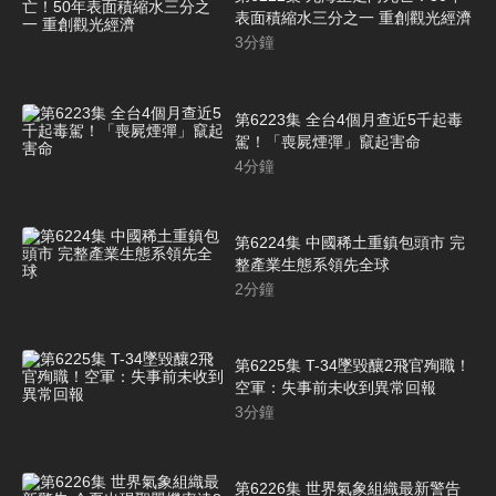
表面積縮水三分之一 重創觀光經濟
3
分鐘
第6223集 全台4個月查近5千起毒
駕！「喪屍煙彈」竄起害命
4
分鐘
第6224集 中國稀土重鎮包頭市 完
整產業生態系領先全球
2
分鐘
第6225集 T-34墜毀釀2飛官殉職！
空軍：失事前未收到異常回報
3
分鐘
第6226集 世界氣象組織最新警告