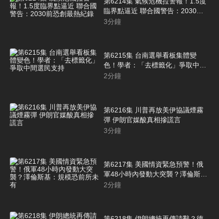
第6214集 氣候危機拉警報！1.5度
臨界點逼近 聯合國警告：2030前
恐創最熱紀錄
3
分鐘
第6215集 台南選舉看板集體變
色！學者：「去標籤化」爭取中間
選民支持
2
分鐘
第6216集 川普再放美伊協議煙霧
彈 伊朗官媒酸真相摻謊言
3
分鐘
第6217集 美國情資緊急預警！俄
軍48小時內發動大突襲？澤倫斯
基：規模恐前所未有
2
分鐘
第6218集 伊朗總統再傳請辭？德