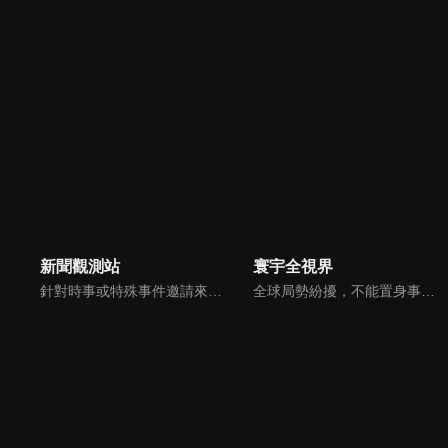
新聞觀測站
寰宇全視界
針對時事或特殊事件邀請來賓進行深度探討，或專訪各領域傑出人士。
全球局勢紛擾，不能置身事外！主播任明玥主持，嶄新一季《寰宇全視界2.0》，集結各領域重磅嘉賓，犀利評論、深度視角，帶您洞悉世界局勢脈絡，開拓兩岸和國際新視野，《寰宇全視界2.0》，帶給您最具含金量的觀點。