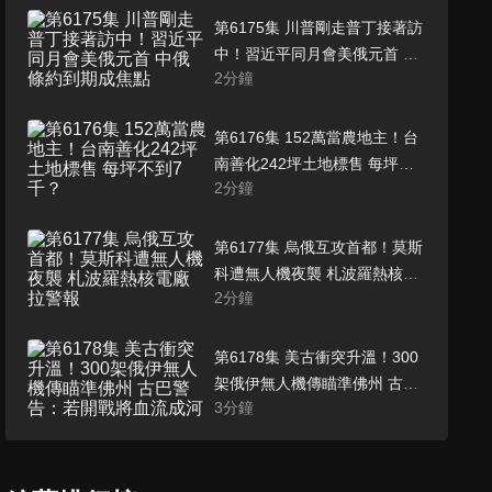
第6175集 川普剛走普丁接著訪
中！習近平同月會美俄元首 中
2
分鐘
俄條約到期成焦點
第6176集 152萬當農地主！台
南善化242坪土地標售 每坪不
2
分鐘
到7千？
第6177集 烏俄互攻首都！莫斯
科遭無人機夜襲 札波羅熱核電
2
分鐘
廠拉警報
第6178集 美古衝突升溫！300
架俄伊無人機傳瞄準佛州 古巴
3
分鐘
警告：若開戰將血流成河
第6179集 史上首次！總統彈劾