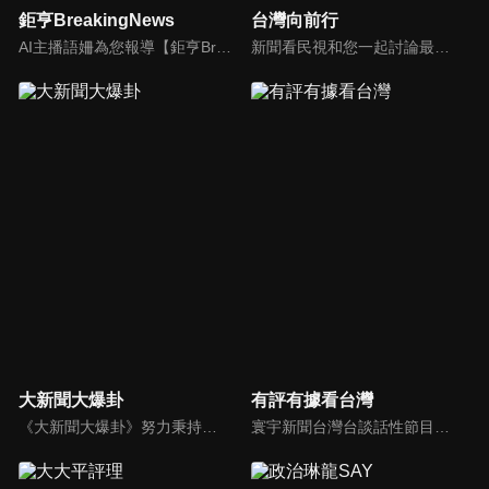
鉅亨BreakingNews
台灣向前行
AI主播語姍為您報導【鉅亨Breaking News】！每週播報大事，讓新聞更貼近你！
新聞看民視和您一起討論最新最熱的時事新聞！
大新聞大爆卦
有評有據看台灣
《大新聞大爆卦》努力秉持著監督政府的精神，繼續在網路上努力說出事實。
寰宇新聞台灣台談話性節目《有評有據看台灣》節目跳脫來賓演繹的「浮誇情境式政論型態」，改採網路大數據點題，直視分析選情實相，帶您「有評、有據」的遍覽政經大小事。