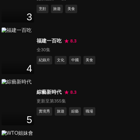
第6184集 普丁訪中重量級使團
烹飪
旅遊
美食
3
曝光！財經閣員幾乎全到齊 俄
3
分鐘
中經濟連結再升溫
第6185集 七股魚塭鋪碎磚觸
福建一百吃
8.3
法！南議員：應設自治條例
全30集
2
分鐘
紀錄片
文化
中國
美食
4
第6186集 漢他病毒似COVID-
19大流行？醫曝染疫機率
4
分鐘
綜藝新時代
8.3
更新至第355集
第6187集 傳習近平最快下周訪
北韓！中朝同盟關係再受關注
實境秀
旅遊
綜藝
職場
5
2
分鐘
第6188集 5千元成長津貼 行政