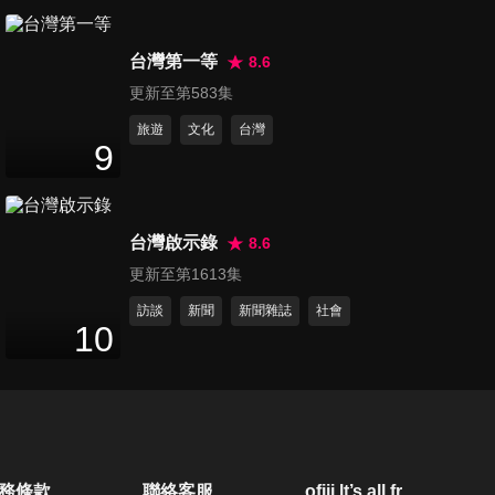
第6193集 馬杜洛被捕後首次
台灣第一等
美軍在委內瑞拉高調軍演
8.6
2
分鐘
更新至第583集
旅遊
文化
台灣
第6194集 伊朗總統承諾「放棄
9
核武」川普：我們不急
2
分鐘
台灣啟示錄
8.6
第6195集 中國成功發射神舟23
更新至第1613集
號！為2030載人登月提前布局
2
分鐘
訪談
新聞
新聞雜誌
社會
10
第6196集 熱浪來襲歐洲太陽超
毒辣 英國、法國都現超級高溫
2
分鐘
第6197集 南加州爆毒氣危機！
務條款
聯絡客服
ofiii lt’s all free