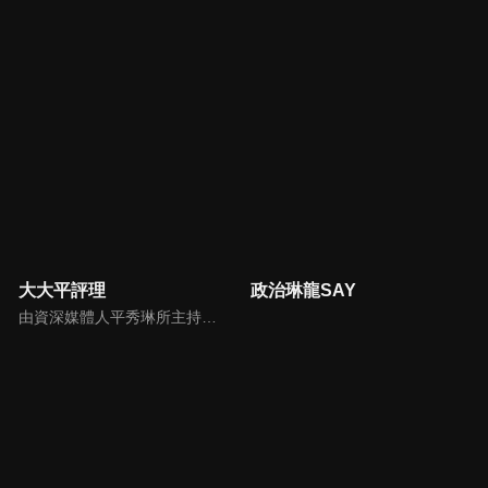
大大平評理
政治琳龍SAY
由資深媒體人平秀琳所主持的時事討論節目，針對大眾關心的議題，邀請關鍵人物或意見領袖上節目，從各種角度深入剖析，並藉由多人的觀點交流，讓新聞事件的真相掏深一點，幫助觀眾了解當下最熱門的新聞議題，期使本節目成為台灣理性討論時事的典範。