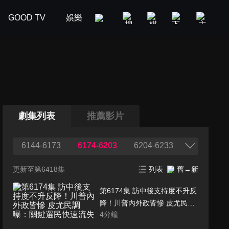
GOOD TV
娛樂
美食旅遊
新聞政論
汽車
劇集列表
推薦影片
6144-6173
6174-6203
6204-6233
更新至第6418集
列表
舊→新
第6174集 訪中後支持度不升反
降！川普內外政皆慘 皮尤民調
4
分鐘
曝：關鍵選民快速流失