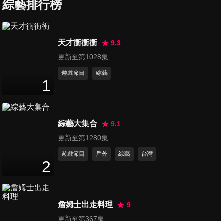
案投票 贊成56票未達門檻
綜藝排行榜
2
分鐘
第6180集 美俄元首接力造訪中
天才衝衝衝
9.3
國！普丁20日將會見習近平
更新至第1028集
2
分鐘
遊戲節目
綜藝
1
第6181集 伊朗官媒主播棚內實
彈開火 呼籲全民武裝
3
分鐘
綜藝大集合
9.1
第6182集 美伊險開戰！川普：
更新至第1280集
距離下令攻擊只差1小時
遊戲節目
戶外
綜藝
台灣
2
分鐘
2
第6183集 以色列戰後擴張千平
方公里土地？金融時報曝「新
詹姆士出走料理
9
3
分鐘
國界」計畫
更新至第367集