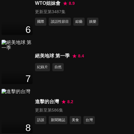
院表示「最快明年上路」
WTO姐妹會
8.9
2
分鐘
更新至第3487集
國際
談話性節目
綜藝
娛樂
第6189集 川普政府加大施壓古
6
巴！卡斯楚遭起訴、美軍航艦
2
分鐘
同步逼近 盧比歐：美古難達成
協議
第6190集 武漢推出家事機器人
絕美地球 第一季
8.4
展示影片秀炒蛋與摺衣服絕技
紀錄片
自然
2
分鐘
7
第6191集 SpaceX星艦火箭成
功升空 最新版完成印度洋濺落
2
分鐘
進擊的台灣
8.2
更新至第586集
第6192集 全球唯一野生白色貓
訪談
新聞雜誌
美食
台灣
熊曝光 已成年獨立巡山
8
2
分鐘