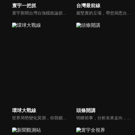
寰宇一把抓
台灣最前線
寰宇新聞台灣台強檔政論節目《寰宇一把抓》，與您一起「抓新聞、抓時事、抓遍台灣政經大小事！由資深社會記者張炤和獨挑大樑主持。張炤和投入新聞前線多年，總是充滿活力的帶給觀眾台灣社會大小事，結合資深社會記者的見聞與觀點，激盪各路實力派專家點評，與您一起掌握政壇人事物即時動態與最新走勢。
最堅實的立場，帶您洞悉台灣新知。最專業的陣容，帶您打開『視』界。政治人民做主，一同掌握即實政壇資訊，『EYE』台灣的政論談話節目。
環球大戰線
頭條開講
世界局勢變化莫測，你我都身在其中，國際之間合縱連橫，外交、政治、經濟、軍事、科技，無所不爭、無所不戰，《環球大戰線》全方位觀點，與您一起剖析戰略，走進環球競爭最前線！
明瞭前事，分析未來走向，周玉琴告訴您沒想到的大小事背後真相。你不理政治，政治卻未必不會影響你！世界政治勢力結構快速改變，新時代降臨，舊思想如何進化，台灣新思路能否頂得住大國衝擊，最接近民意的聲音，都在《頭條開講》。