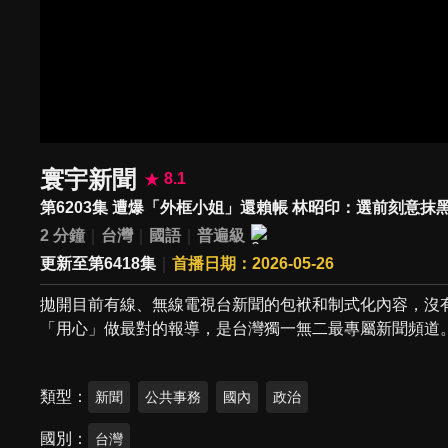
寰宇新聞
8.1
第6203集 遭爆「外框小姐」還賴帳 林昭印：選前刻意抹
2 分鐘
台灣
國語
普遍級
更新至第6418集
首播日期：2026-05-26
拋開目前有線、無線電視台新聞的包袱和制式化內容，沒
「用心」做最對的報導，是台灣獨一無二最專屬新聞頻道
類型
新聞
公共事務
國內
政治
國別
台灣