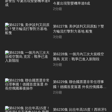
今夏出現聖嬰機率達8成
2
分鐘
第6227集 美伊談判又回原點？雙
方輪流打擊對方基地.船隻
3
分鐘
第6228集 一個月內三次大規模空
襲烏 克宮：戰爭已進入新階段
3
分鐘
第6229集 聯合國票選非常任理事
國！德國首度落選 外長控俄國幕後
操作
2
分鐘
第6230集 比往年高15度！西班牙5