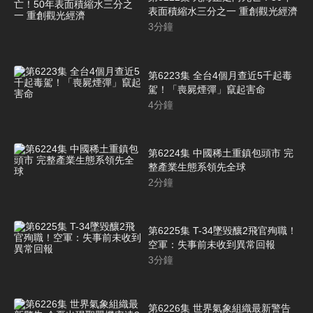
表面積縮水三分之一 重創觀光經濟
3
分鐘
第6223集 全台4個月查近5千起毒
駕！「喪屍煙彈」竄起害命
4
分鐘
第6224集 中國稀土重鎮包頭市 完
整產業生態系領先全球
2
分鐘
第6225集 T-34墜毀釀2飛官殉職！
空軍：失事前未收到異常回報
3
分鐘
第6226集 世界氣象組織最新警告