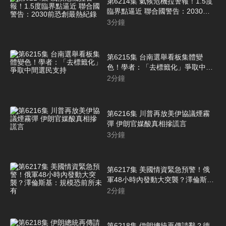
第6214集 氣候危機拉警報！1.5度
臨界點逼近 聯合國警告：2030前
恐創最熱紀錄
3
分鐘
第6215集 台南選舉看板集體變
色！學者：「去標籤化」爭取中間
選民支持
2
分鐘
第6216集 川普再放美伊協議煙霧
彈 伊朗官媒酸真相摻謊言
3
分鐘
第6217集 美國情資緊急預警！俄
軍48小時內發動大突襲？澤倫斯
基：規模恐前所未有
2
分鐘
第6218集 伊朗總統再傳請辭？德