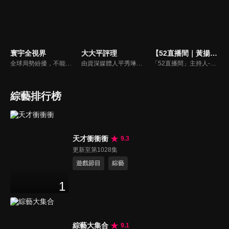
寰宇全視界
大大平評理
【52直播間｜黃揚明】
全球局勢紛擾，不能置身事外！主播任明玥主持，嶄新一季《寰宇全視界2.0》，集結各領域重磅嘉賓，犀利評論、深度視角，帶您洞悉世界局勢脈絡，開拓兩岸和國際新視野，《寰宇全視界2.0》，帶給您最具含金量的觀點。
由資深媒體人平秀琳所主持的時事討論節目，針對大眾關心的議題，邀請關鍵人物或意見領袖上節目，從各種角度深入剖析，並藉由多人的觀點交流，讓新聞事件的真相掏深一點，幫助觀眾了解當下最熱門的新聞議題，期使本節目成為台灣理性討論時事的典範。
「52直播間」主持人-黃揚明（剝雞）為您還原「新聞真相」，給您最重磅的新聞評論。
綜藝排行榜
天才衝衝衝
9.3
更新至第1028集
遊戲節目
綜藝
1
綜藝大集合
9.1