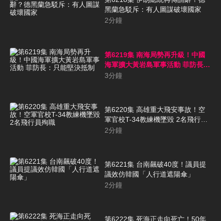
黑蘭急駁斥：有人圖謀破壞國家
2
分鐘
第6219集 南海局勢再升級！中國
海軍擴大黃岩島軍事活動 菲防長：
只能堅決抵制
3
分鐘
第6220集 高雄重大飛安事故！空
軍官校T-34教練機墜毀 2名飛行員
殉職
2
分鐘
第6221集 台南飆破40度！議員提
議效仿韓國「人行道遮陽傘」
2
分鐘
第6222集 死海正走向死亡！50年