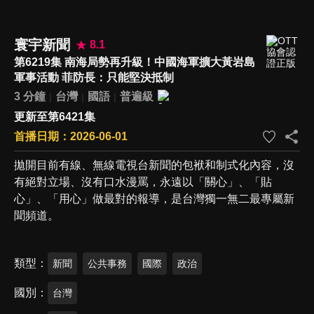
寰宇新聞
8.1
第6219集 南海局勢再升級！中國海軍擴大黃岩島
軍事活動 菲防長：只能堅決抵制
3 分鐘
台灣
國語
普遍級
更新至第6421集
首播日期：2026-06-01
拋開目前有線、無線電視台新聞的包袱和制式化內容，沒
有絕對立場、沒有口水漫罵，永遠以「關心」、「貼
心」、「用心」做最對的報導，是台灣獨一無二最專屬新
聞頻道。
類型
新聞
公共事務
國際
政治
國別
台灣