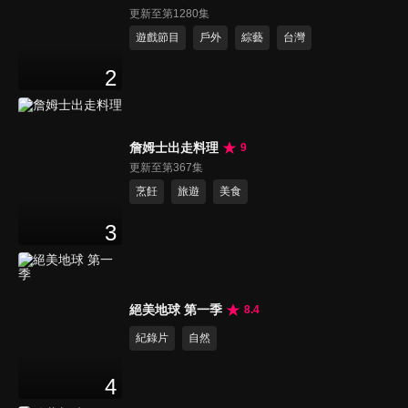
更新至第1280集
遊戲節目
戶外
綜藝
台灣
2
詹姆士出走料理
9
更新至第367集
烹飪
旅遊
美食
3
絕美地球 第一季
8.4
紀錄片
自然
4