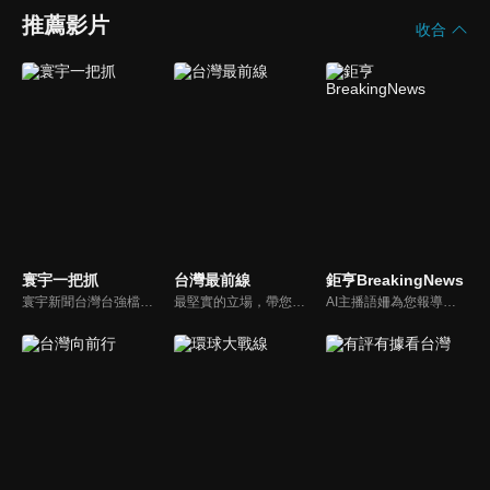
推薦影片
收合
寰宇一把抓
台灣最前線
鉅亨BreakingNews
寰宇新聞台灣台強檔政論節目《寰宇一把抓》，與您一起「抓新聞、抓時事、抓遍台灣政經大小事！由資深社會記者張炤和獨挑大樑主持。張炤和投入新聞前線多年，總是充滿活力的帶給觀眾台灣社會大小事，結合資深社會記者的見聞與觀點，激盪各路實力派專家點評，與您一起掌握政壇人事物即時動態與最新走勢。
最堅實的立場，帶您洞悉台灣新知。最專業的陣容，帶您打開『視』界。政治人民做主，一同掌握即實政壇資訊，『EYE』台灣的政論談話節目。
AI主播語姍為您報導【鉅亨Breaking News】！每週播報大事，讓新聞更貼近你！