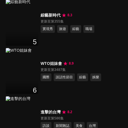
綜藝新時代
8.3
更新至第355集
實境秀
旅遊
綜藝
職場
5
WTO姐妹會
8.9
更新至第3487集
國際
談話性節目
綜藝
娛樂
6
進擊的台灣
8.2
更新至第586集
訪談
新聞雜誌
美食
台灣