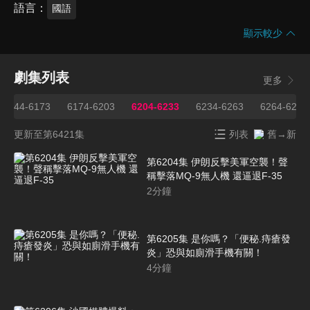
語言
國語
顯示較少
劇集列表
更多
6144-6173
6174-6203
6204-6233
6234-6263
6264-6293
更新至第6421集
列表
舊→新
第6204集 伊朗反擊美軍空襲！聲
稱擊落MQ-9無人機 還逼退F-35
2
分鐘
第6205集 是你嗎？「便秘.痔瘡發
炎」恐與如廁滑手機有關！
4
分鐘