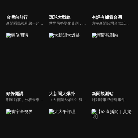
台灣向前行
環球大戰線
有評有據看台灣
新聞看民視和您一起討論最新最熱的時事新聞！
世界局勢變化莫測，你我都身在其中，國際之間合縱連橫，外交、政治、經濟、軍事、科技，無所不爭、無所不戰，《環球大戰線》全方位觀點，與您一起剖析戰略，走進環球競爭最前線！
寰宇新聞台灣台談話性節目《有評有據看台灣》節目跳脫來賓演繹的「浮誇情境式政論型態」，改採網路大數據點題，直視分析選情實相，帶您「有評、有據」的遍覽政經大小事。
頭條開講
大新聞大爆卦
新聞觀測站
明瞭前事，分析未來走向，周玉琴告訴您沒想到的大小事背後真相。你不理政治，政治卻未必不會影響你！世界政治勢力結構快速改變，新時代降臨，舊思想如何進化，台灣新思路能否頂得住大國衝擊，最接近民意的聲音，都在《頭條開講》。
《大新聞大爆卦》努力秉持著監督政府的精神，繼續在網路上努力說出事實。
針對時事或特殊事件邀請來賓進行深度探討，或專訪各領域傑出人士。