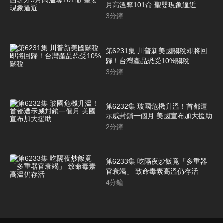
月高溫奪101命 聖嬰現象逼近
3
分鐘
第6231集 川普新美國關稅即將回
歸！台灣產品恐受10%關稅
3
分鐘
第6232集 玻國危機升溫！首都遭
示威封鎖一個月 美國宣布加大援助
2
分鐘
第6233集 吃隔夜炒飯竟「多重器
官衰竭」 致命毒素高溫仍存活
4
分鐘