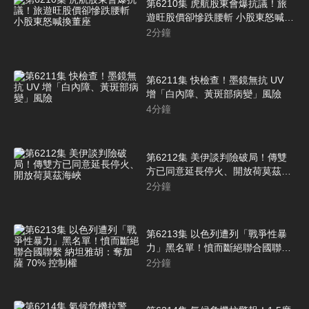
第6210集 虎航股東會爆抗議！旅
遊旺股價卻慘跌腰斬 小股東怒喊換
董座
2
分鐘
第6211集 快檢查！墨鏡無抗 UV
增「白內障、黃斑部病變」風險
4
分鐘
第6212集 美伊談判險破局！傳雙
方已同意延長停火、開放荷莫茲海
峽
2
分鐘
第6213集 以色列遭列「戰爭性暴
力」黑名單！憤而斷絕聯合國聯繫
納坦雅胡：奪加薩 70% 控制權
2
分鐘