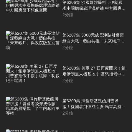
第6206集 沙國媒體爆料：伊朗尋
求中國擔保處理濃縮鈾 中方回應留
下想像空間
2
分鐘
第6207集 5000元成長津貼引爆藍
綠白大戰！藍白共推「未來帳戶」
與政院版互別苗頭
2
分鐘
第6208集 美軍 27 日再度開火！鎖
定伊朗無人機基地 川普怒拒俄中接
手核庫：制裁絕不鬆綁！
2
分鐘
第6209集 澤倫斯基致函川普求
援！愛國者飛彈成命脈 烏軍高層樂
觀「半年內奪回主導權」
2
分鐘