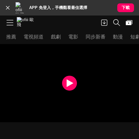
APP 免登入，手機觀看最佳選擇
下載
推薦
電視頻道
戲劇
電影
同步新番
動漫
短