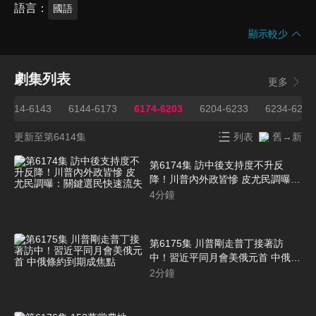
語言
國語
顯示較少
劇集列表
更多
6114-6143
6144-6173
6174-6203
6204-6233
6234-6263
更新至第6414集
列表
舊→新
第6174集 訪中後支持度不升反
降！川普內外政皆慘 皮尤民調曝：
關鍵選民快速流失
4
分鐘
第6175集 川普剛走普丁接著訪
中！習近平同月會美俄元首 中俄條
約到期成焦點
2
分鐘