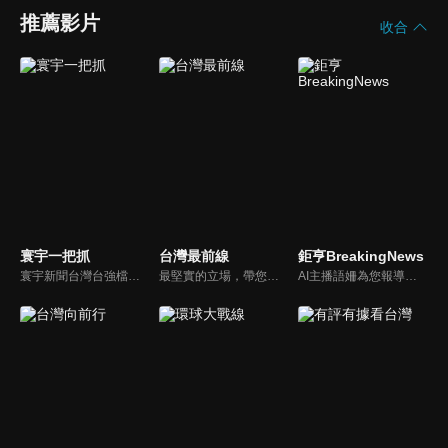
推薦影片
收合
寰宇一把抓
台灣最前線
鉅亨BreakingNews
寰宇新聞台灣台強檔政論節目《寰宇一把抓》，與您一起「抓新聞、抓時事、抓遍台灣政經大小事！由資深社會記者張炤和獨挑大樑主持。張炤和投入新聞前線多年，總是充滿活力的帶給觀眾台灣社會大小事，結合資深社會記者的見聞與觀點，激盪各路實力派專家點評，與您一起掌握政壇人事物即時動態與最新走勢。
最堅實的立場，帶您洞悉台灣新知。最專業的陣容，帶您打開『視』界。政治人民做主，一同掌握即實政壇資訊，『EYE』台灣的政論談話節目。
AI主播語姍為您報導【鉅亨Breaking News】！每週播報大事，讓新聞更貼近你！