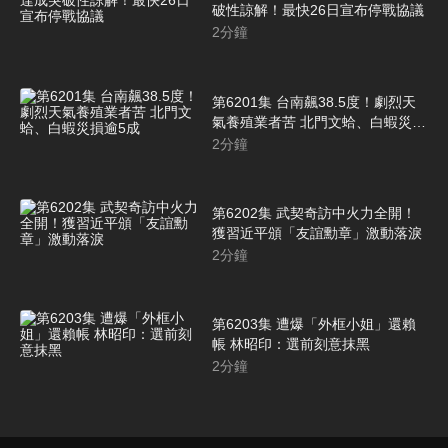
破性諒解！最快26日宣布停戰協議
2
分鐘
第6201集 台南飆38.5度！劇烈天
氣養殖業者苦 北門文蛤、白蝦災損
逾5成
2
分鐘
第6202集 武契奇訪中火力全開！
獲習近平頒「友誼勳章」激動落淚
2
分鐘
第6203集 遭爆「外框小姐」還賴
帳 林昭印：選前刻意抹黑
2
分鐘