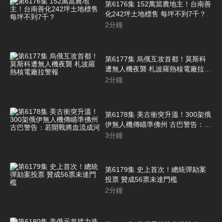
第6176集 152萬當農地主！台南善
化242坪土地標售 每坪不到7千？
2
分鐘
第6177集 烏俄互攻首都！莫斯科
遭無人機夜襲 札波羅熱核電廠拉警
報
2
分鐘
第6178集 美古衝突升溫！300架俄
伊無人機傳瞄準佛州 古巴警告：若
開戰將血流成河
3
分鐘
第6179集 史上首次！總統彈劾案
投票 贊成56票未達門檻
2
分鐘