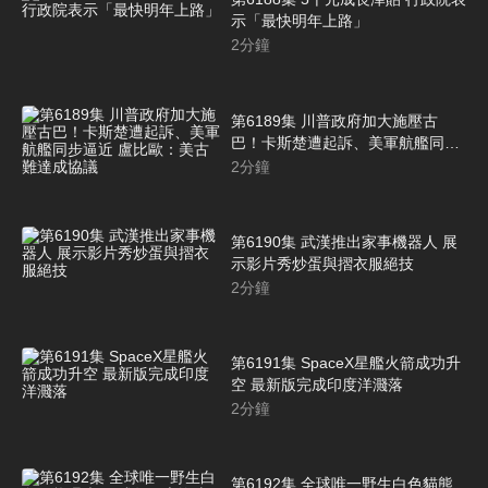
示「最快明年上路」
2
分鐘
第6189集 川普政府加大施壓古
巴！卡斯楚遭起訴、美軍航艦同步
逼近 盧比歐：美古難達成協議
2
分鐘
第6190集 武漢推出家事機器人 展
示影片秀炒蛋與摺衣服絕技
2
分鐘
第6191集 SpaceX星艦火箭成功升
空 最新版完成印度洋濺落
2
分鐘
第6192集 全球唯一野生白色貓熊