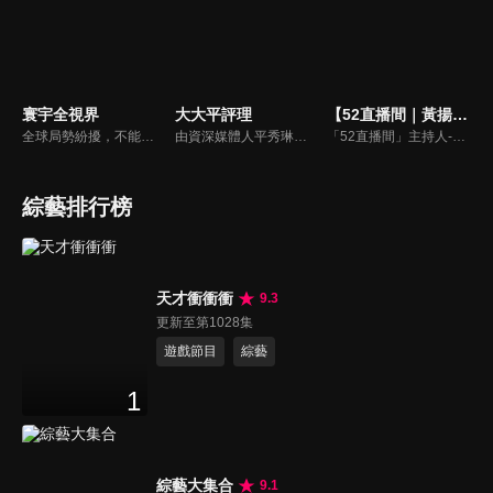
寰宇全視界
大大平評理
【52直播間｜黃揚明】
全球局勢紛擾，不能置身事外！主播任明玥主持，嶄新一季《寰宇全視界2.0》，集結各領域重磅嘉賓，犀利評論、深度視角，帶您洞悉世界局勢脈絡，開拓兩岸和國際新視野，《寰宇全視界2.0》，帶給您最具含金量的觀點。
由資深媒體人平秀琳所主持的時事討論節目，針對大眾關心的議題，邀請關鍵人物或意見領袖上節目，從各種角度深入剖析，並藉由多人的觀點交流，讓新聞事件的真相掏深一點，幫助觀眾了解當下最熱門的新聞議題，期使本節目成為台灣理性討論時事的典範。
「52直播間」主持人-黃揚明（剝雞）為您還原「新聞真相」，給您最重磅的新聞評論。
綜藝排行榜
天才衝衝衝
9.3
更新至第1028集
遊戲節目
綜藝
1
綜藝大集合
9.1