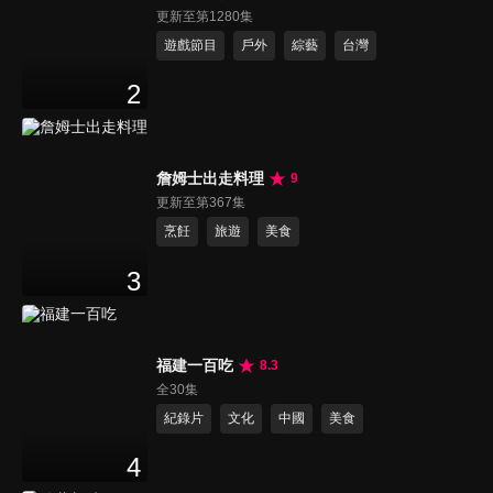
更新至第1280集
遊戲節目
戶外
綜藝
台灣
2
詹姆士出走料理
9
更新至第367集
烹飪
旅遊
美食
3
福建一百吃
8.3
全30集
紀錄片
文化
中國
美食
4