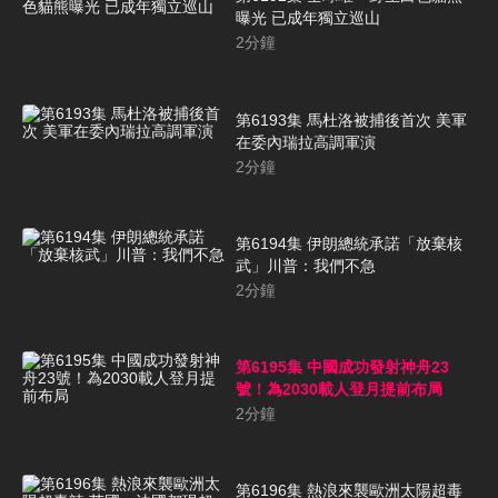
曝光 已成年獨立巡山
2
分鐘
第6193集 馬杜洛被捕後首次 美軍
在委內瑞拉高調軍演
2
分鐘
第6194集 伊朗總統承諾「放棄核
武」川普：我們不急
2
分鐘
第6195集 中國成功發射神舟23
號！為2030載人登月提前布局
2
分鐘
第6196集 熱浪來襲歐洲太陽超毒