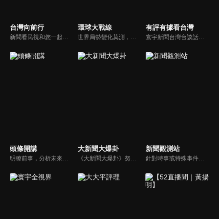
台灣向前行
環球大戰線
有評有據看台灣
新聞看民視和您一起討論最新最熱的時事新聞！
世界局勢變化莫測，你我都身在其中，國際之間合縱連橫，外交、政治、經濟、軍事、科技，無所不爭、無所不戰，《環球大戰線》全方位觀點，與您一起剖析戰略，走進環球競爭最前線！
寰宇新聞台灣台談話性節目《有評有據看台灣》節目跳脫來賓演繹的「浮誇情境式政論型態」，改採網路大數據點題，直視分析選情實相，帶您「有評、有據」的遍覽政經大小事。
頭條開講
大新聞大爆卦
新聞觀測站
明瞭前事，分析未來走向，周玉琴告訴您沒想到的大小事背後真相。你不理政治，政治卻未必不會影響你！世界政治勢力結構快速改變，新時代降臨，舊思想如何進化，台灣新思路能否頂得住大國衝擊，最接近民意的聲音，都在《頭條開講》。
《大新聞大爆卦》努力秉持著監督政府的精神，繼續在網路上努力說出事實。
針對時事或特殊事件邀請來賓進行深度探討，或專訪各領域傑出人士。