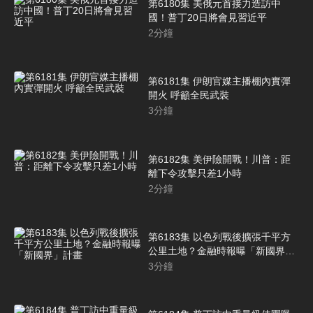
第6180集 美俄元首接力造訪中
國！普丁20日將會見習近平
2
分鐘
第6181集 伊朗官媒主播棚內實彈
開火 呼籲全民武裝
3
分鐘
第6182集 美伊險開戰！川普：距
離下令攻擊只差1小時
2
分鐘
第6183集 以色列戰後擴張千平方
公里土地？金融時報曝「新國界」
計畫
3
分鐘