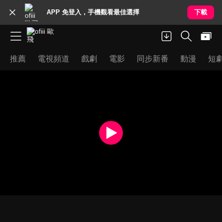
APP 免登入，手機觀看最佳選擇
下載
推薦
電視頻道
戲劇
電影
同步新番
動漫
短