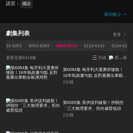
語言
國語
顯示較少
劇集列表
更多
6024-6053
6054-6083
6084-6113
6114-6143
6144-6173
更新至第6418集
列表
舊→新
第6084集 匈牙利大選奧班慘敗！
16年執政畫句點 反對黨勝出牽動全
歐洲局勢
2
分鐘
第6085集 美伊談判破裂！伊朗控
「三大無理要求」拒向威脅低頭
2
分鐘