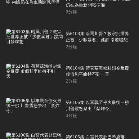
仍在為重新開戰準備
3
分鐘
第6103集 暗罵川普？教宗批世界
正被「少數暴君」蹂躪 引發聯想
2
分鐘
第6104集 荷莫茲海峽封鎖令反覆
虛假和平維持不到一天
2
分鐘
第6105集 以軍戰至停火最後一秒
川普震怒祭出「禁炸令」
3
分鐘
第6106集 白宮代表赴巴斡旋落