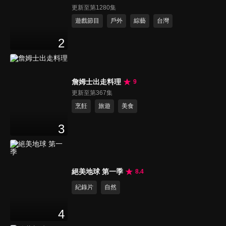
更新至第1280集
遊戲節目
戶外
綜藝
台灣
2
詹姆士出走料理
9
更新至第367集
烹飪
旅遊
美食
3
絕美地球 第一季
8.4
紀錄片
自然
4