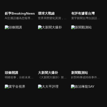
鉅亨BreakingNews
環球大戰線
有評有據看台灣
AI主播語姍為您報導【鉅亨Breaking News】！每週播報大事，讓新聞更貼近你！
世界局勢變化莫測，你我都身在其中，國際之間合縱連橫，外交、政治、經濟、軍事、科技，無所不爭、無所不戰，《環球大戰線》全方位觀點，與您一起剖析戰略，走進環球競爭最前線！
寰宇新聞台灣台談話性節目《有評有據看台灣》節目跳脫來賓演繹的「浮誇情境式政論型態」，改採網路大數據點題，直視分析選情實相，帶您「有評、有據」的遍覽政經大小事。
頭條開講
大新聞大爆卦
新聞觀測站
明瞭前事，分析未來走向，周玉琴告訴您沒想到的大小事背後真相。你不理政治，政治卻未必不會影響你！世界政治勢力結構快速改變，新時代降臨，舊思想如何進化，台灣新思路能否頂得住大國衝擊，最接近民意的聲音，都在《頭條開講》。
《大新聞大爆卦》努力秉持著監督政府的精神，繼續在網路上努力說出事實。
針對時事或特殊事件邀請來賓進行深度探討，或專訪各領域傑出人士。