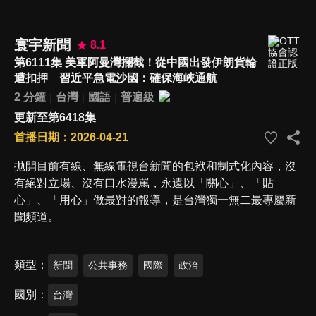
寰宇新聞
8.1
第6111集 美軍阿曼灣攔截！從中國出發伊朗貨輪
遭扣押 習近平急電沙國：確保海峽通航
2 分鐘
台灣
國語
普遍級
更新至第6418集
首播日期：2026-04-21
拋開目前有線、無線電視台新聞的包袱和制式化內容，沒
有絕對立場、沒有口水漫罵，永遠以「關心」、「貼
心」、「用心」做最對的報導，是台灣獨一無二最專屬新
聞頻道。
類型
新聞
公共事務
國際
政治
國別
台灣