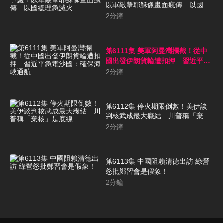
以軍敲擊耶穌像畫面瘋傳 以國總
理急滅火
2
分鐘
第6111集 美軍阿曼灣攔截！從中
國出發伊朗貨輪遭扣押 習近平急
電沙國：確保海峽通航
2
分鐘
第6112集 停火期限倒數！美伊談
判核武成最大癥結 川普稱「棄
核」是底線
2
分鐘
第6113集 中國阻賴清德出訪 綠營
怒批鄭習會是假象！
2
分鐘