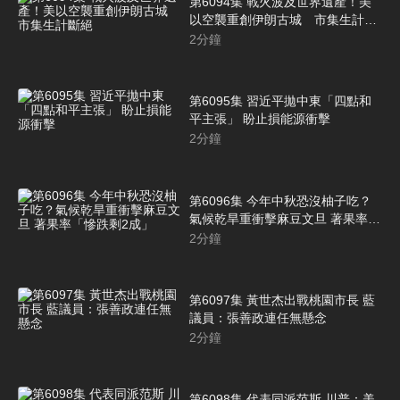
第6094集 戰火波及世界遺產！美
以空襲重創伊朗古城 市集生計斷
絕
2
分鐘
第6095集 習近平拋中東「四點和
平主張」 盼止損能源衝擊
2
分鐘
第6096集 今年中秋恐沒柚子吃？
氣候乾旱重衝擊麻豆文旦 著果率
「慘跌剩2成」
2
分鐘
第6097集 黃世杰出戰桃園市長 藍
議員：張善政連任無懸念
2
分鐘
第6098集 代表同派范斯 川普：美