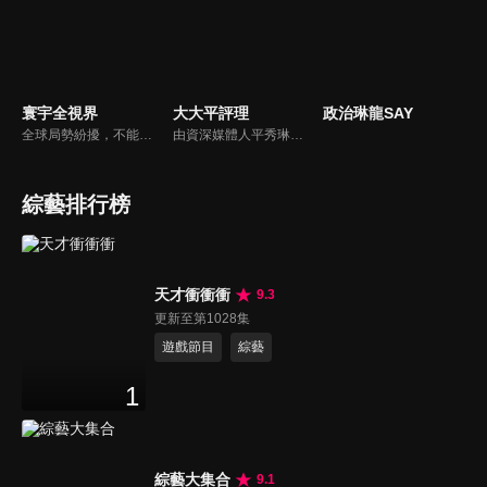
寰宇全視界
大大平評理
政治琳龍SAY
全球局勢紛擾，不能置身事外！主播任明玥主持，嶄新一季《寰宇全視界2.0》，集結各領域重磅嘉賓，犀利評論、深度視角，帶您洞悉世界局勢脈絡，開拓兩岸和國際新視野，《寰宇全視界2.0》，帶給您最具含金量的觀點。
由資深媒體人平秀琳所主持的時事討論節目，針對大眾關心的議題，邀請關鍵人物或意見領袖上節目，從各種角度深入剖析，並藉由多人的觀點交流，讓新聞事件的真相掏深一點，幫助觀眾了解當下最熱門的新聞議題，期使本節目成為台灣理性討論時事的典範。
綜藝排行榜
天才衝衝衝
9.3
更新至第1028集
遊戲節目
綜藝
1
綜藝大集合
9.1