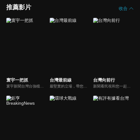
推薦影片
收合
寰宇一把抓
台灣最前線
台灣向前行
寰宇新聞台灣台強檔政論節目《寰宇一把抓》，與您一起「抓新聞、抓時事、抓遍台灣政經大小事！由資深社會記者張炤和獨挑大樑主持。張炤和投入新聞前線多年，總是充滿活力的帶給觀眾台灣社會大小事，結合資深社會記者的見聞與觀點，激盪各路實力派專家點評，與您一起掌握政壇人事物即時動態與最新走勢。
最堅實的立場，帶您洞悉台灣新知。最專業的陣容，帶您打開『視』界。政治人民做主，一同掌握即實政壇資訊，『EYE』台灣的政論談話節目。
新聞看民視和您一起討論最新最熱的時事新聞！