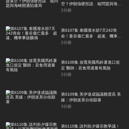
空？伊朗強硬拒談 核問題與海峽
開通陷僵局
2
分鐘
第6107集 泰國潑水節7天242喪
命！曼谷傷亡最多 超速、機車事
故釀禍
2
分鐘
第6108集 放寬美國馬鈴薯進口規
定 醫師：若食用過量有風險
2
分鐘
第6109集 美伊達成協議難度高 美
媒：伊朗派系分歧顯著
3
分鐘
第6110集 談判前夕爆宗教爭議！