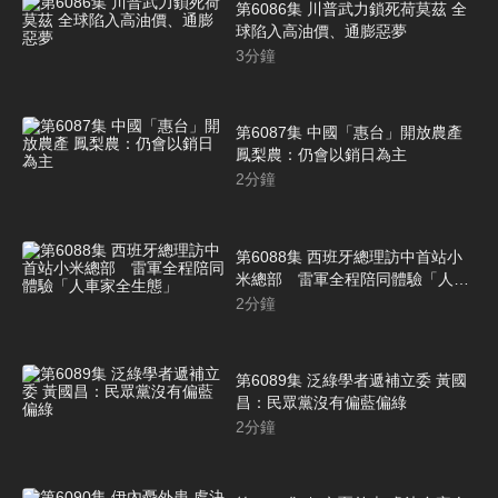
第6086集 川普武力鎖死荷莫茲 全
球陷入高油價、通膨惡夢
3
分鐘
第6087集 中國「惠台」開放農產
鳳梨農：仍會以銷日為主
2
分鐘
第6088集 西班牙總理訪中首站小
米總部 雷軍全程陪同體驗「人車
家全生態」
2
分鐘
第6089集 泛綠學者遞補立委 黃國
昌：民眾黨沒有偏藍偏綠
2
分鐘