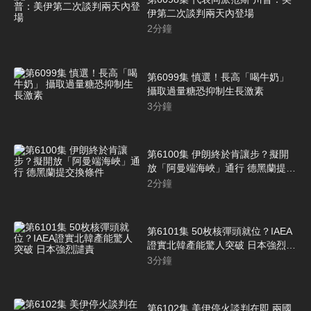
伊第二次談判兩天內登場
2
分鐘
第6099集 慎選！長高「喝牛奶」
攝取過量糖恐抑制生長激素
3
分鐘
第6100集 伊朗終於肯讓步？擬開
放「阿曼端海峽」通行 德黑蘭提交
換條件
2
分鐘
第6101集 50枚核彈頭就位？IAEA
證實北韓產能驚人突破 日本強烈譴
責
3
分鐘
第6102集 美伊停火談判在即 兩國