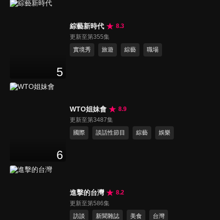
綜藝新時代
8.3
更新至第355集
實境秀
旅遊
綜藝
職場
5
WTO姐妹會
8.9
更新至第3487集
國際
談話性節目
綜藝
娛樂
6
進擊的台灣
8.2
更新至第586集
訪談
新聞雜誌
美食
台灣