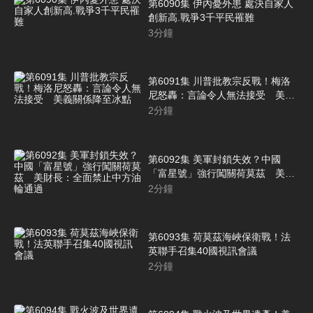
第6090集 伊內憂外患 處決自家人
創新高.戰爭3千平民罹難
3
分鐘
第6091集 川普批教宗反戰！梅洛
尼怒轟：言論令人無法接受 美義
關係降至冰點
2
分鐘
第6092集 美軍封鎖失效？中國
「富星號」強行闖關荷莫茲 美財
長：全面禁止中方油輪通過
2
分鐘
第6093集 荷莫茲海峽保衛戰！法
英聯手召集40國視訊會議
2
分鐘