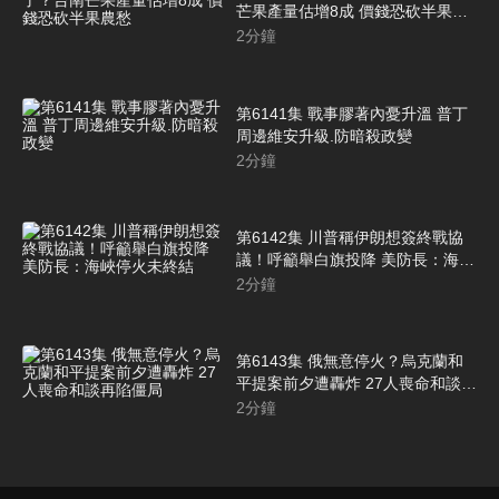
芒果產量估增8成 價錢恐砍半果農
愁
2
分鐘
第6141集 戰事膠著內憂升溫 普丁
周邊維安升級.防暗殺政變
2
分鐘
第6142集 川普稱伊朗想簽終戰協
議！呼籲舉白旗投降 美防長：海峽
停火未終結
2
分鐘
第6143集 俄無意停火？烏克蘭和
平提案前夕遭轟炸 27人喪命和談再
陷僵局
2
分鐘