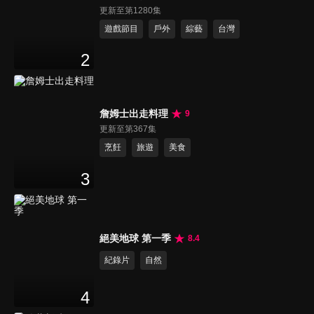
更新至第1280集
遊戲節目
戶外
綜藝
台灣
2
詹姆士出走料理
9
更新至第367集
烹飪
旅遊
美食
3
絕美地球 第一季
8.4
紀錄片
自然
4