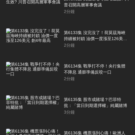
普召開高層軍事會議
2
分鐘
第6133集 沒完沒了！荷莫茲海峽
持續被封鎖 油價一度漲至126美元
創4年最高
2
分鐘
第6134集 戰爭打不停！央行集體
不降息 通膨準備反咬一口
2
分鐘
第6135集 股市成賭場？巴菲特
批：「當日到期選擇權」純屬賭博
3
分鐘
第6136集 機票漲到心痛！歐洲人