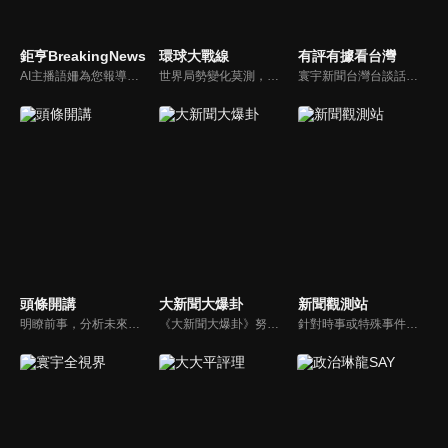
鉅亨BreakingNews
環球大戰線
有評有據看台灣
AI主播語姍為您報導【鉅亨Breaking News】！每週播報大事，讓新聞更貼近你！
世界局勢變化莫測，你我都身在其中，國際之間合縱連橫，外交、政治、經濟、軍事、科技，無所不爭、無所不戰，《環球大戰線》全方位觀點，與您一起剖析戰略，走進環球競爭最前線！
寰宇新聞台灣台談話性節目《有評有據看台灣》節目跳脫來賓演繹的「浮誇情境式政論型態」，改採網路大數據點題，直視分析選情實相，帶您「有評、有據」的遍覽政經大小事。
頭條開講
大新聞大爆卦
新聞觀測站
明瞭前事，分析未來走向，周玉琴告訴您沒想到的大小事背後真相。你不理政治，政治卻未必不會影響你！世界政治勢力結構快速改變，新時代降臨，舊思想如何進化，台灣新思路能否頂得住大國衝擊，最接近民意的聲音，都在《頭條開講》。
《大新聞大爆卦》努力秉持著監督政府的精神，繼續在網路上努力說出事實。
針對時事或特殊事件邀請來賓進行深度探討，或專訪各領域傑出人士。