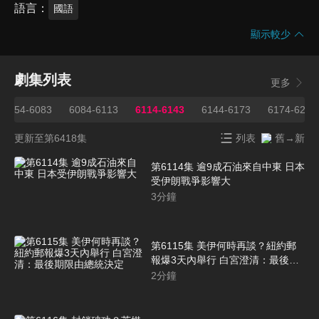
語言
國語
顯示較少
劇集列表
更多
6054-6083
6084-6113
6114-6143
6144-6173
6174-6203
更新至第6418集
列表
舊→新
第6114集 逾9成石油來自中東 日本
受伊朗戰爭影響大
3
分鐘
第6115集 美伊何時再談？紐約郵
報爆3天內舉行 白宮澄清：最後期
限由總統決定
2
分鐘