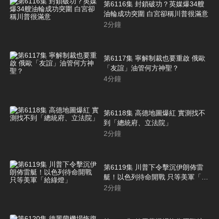
第6116集 封鎖破功？英媒爆34艘
油輪成功突圍 白宮卻稱川普很滿意
2
分鐘
第6117集 寧解制裁也要重啟 俄歐
「友誼」油管何方神聖？
4
分鐘
第6118集 高德地圖爆紅 實測找不
到「總統府、立法院」
2
分鐘
第6119集 川普下令擊沉伊朗佈雷
艇！以色列待命開戰 只等美軍「給
綠燈」
2
分鐘