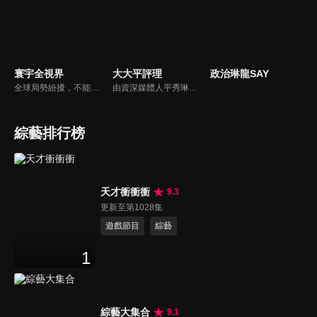
寰宇全視界
大大平評理
政治琳龍SAY
全球局勢紛擾，不能置身事外！主播任明玥主持，嶄新一季《寰宇全視界2.0》，集結各領域重磅嘉賓，犀利評論、深度視角，帶您洞悉世界局勢脈絡，開拓兩岸和國際新視野，《寰宇全視界2.0》，帶給您最具含金量的觀點。
由資深媒體人平秀琳所主持的時事討論節目，針對大眾關心的議題，邀請關鍵人物或意見領袖上節目，從各種角度深入剖析，並藉由多人的觀點交流，讓新聞事件的真相掏深一點，幫助觀眾了解當下最熱門的新聞議題，期使本節目成為台灣理性討論時事的典範。
綜藝排行榜
天才衝衝衝
9.3
更新至第1028集
遊戲節目
綜藝
1
綜藝大集合
9.1