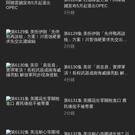
撼宣布5月起退出OPEC
2
分鐘
第6129集 美拒伊朗「先停戰再談
核」方案！川普強硬要求先交出濃
縮鈾
2
分鐘
第6130集 美菲「肩並肩」實彈軍
演！長程武器成南海威攝亮點 解放
軍同步現身巡航
4
分鐘
第6131集 美國花生零關稅進口 農
民痛批不被尊重
2
分鐘
第6132集 美沒耐心等圍堵生效? 川