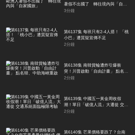
暑假不出國了 轉往境內與「自家
國旅」
3
分鐘
第6137集 每班只有2-4人搭！ 「桃
小巴」遭質疑宣傳不足
2
分鐘
第6138集 南韓貨輪遭炸引爆衝
突！川普啟動「自由計畫」 點名
韓、中助海峽重啟
2
分鐘
第6139集 中國五一黃金周收假
潮！單日「破億人流」大遷徙 交通
系統面臨極限考驗
2
分鐘
第6140集 芒果價格要跌了？台南