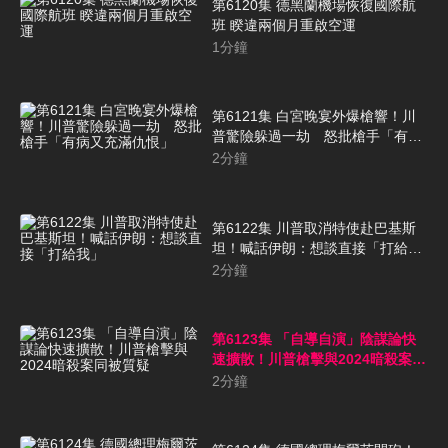
第6120集 德黑蘭機場恢復國際航
班 睽違兩個月重啟空運
1
分鐘
第6121集 白宮晚宴外爆槍響！川
普驚險躲過一劫 怒批槍手「有病
又充滿仇恨」
2
分鐘
第6122集 川普取消特使赴巴基斯
坦！喊話伊朗：想談直接「打給
我」
2
分鐘
第6123集 「自導自演」陰謀論快
速擴散！川普槍擊與2024暗殺案同
被質疑
2
分鐘