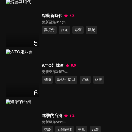
綜藝新時代
8.3
更新至第355集
實境秀
旅遊
綜藝
職場
5
WTO姐妹會
8.9
更新至第3487集
國際
談話性節目
綜藝
娛樂
6
進擊的台灣
8.2
更新至第586集
訪談
新聞雜誌
美食
台灣