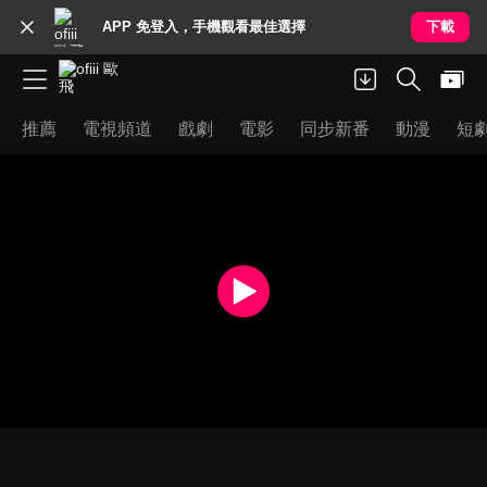
APP 免登入，手機觀看最佳選擇
下載
推薦
電視頻道
戲劇
電影
同步新番
動漫
短