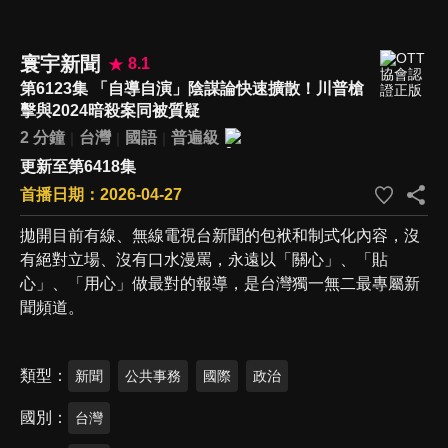
寰宇新聞
8.1
第6123集 「自導自演」陰謀論快速擴散！川普槍
擊與2024暗殺案同被質疑
2 分鐘
台灣
國語
普遍級
更新至第6418集
首播日期：2026-04-27
拋開目前有線、無線電視台新聞的包袱和制式化內容，沒
有絕對立場、沒有口水漫罵，永遠以「關心」、「貼
心」、「用心」做最對的報導，是台灣獨一無二最專屬新
聞頻道。
類型
新聞
公共事務
國際
政治
國別
台灣