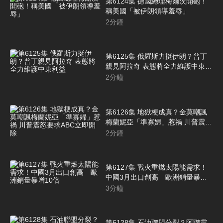
第6124集 德國總理梅爾茨開砲！
稱美國「被伊朗領導羞辱」
2
分鐘
第6125集 俄羅斯力挺伊朗？普丁
親見阿拉奇 表態將全力維護中東利
益
2
分鐘
第6126集 地獄梗成真？金莫嘲諷
梅蘭妮亞「準寡婦」惹禍 川普震怒
要求ABC立即開除
2
分鐘
第6127集 戰火重燃太陽能需求！
中國3月出口創高 歐洲銷量暴增
10倍
3
分鐘
第6128集 石油聯盟分裂？阿聯震