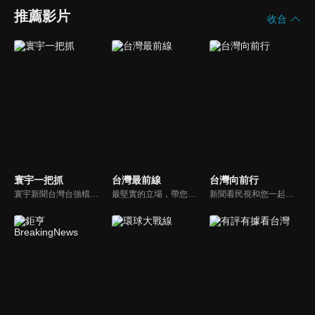
推薦影片
收合
寰宇一把抓
台灣最前線
台灣向前行
寰宇新聞台灣台強檔政論節目《寰宇一把抓》，與您一起「抓新聞、抓時事、抓遍台灣政經大小事！由資深社會記者張炤和獨挑大樑主持。張炤和投入新聞前線多年，總是充滿活力的帶給觀眾台灣社會大小事，結合資深社會記者的見聞與觀點，激盪各路實力派專家點評，與您一起掌握政壇人事物即時動態與最新走勢。
最堅實的立場，帶您洞悉台灣新知。最專業的陣容，帶您打開『視』界。政治人民做主，一同掌握即實政壇資訊，『EYE』台灣的政論談話節目。
新聞看民視和您一起討論最新最熱的時事新聞！