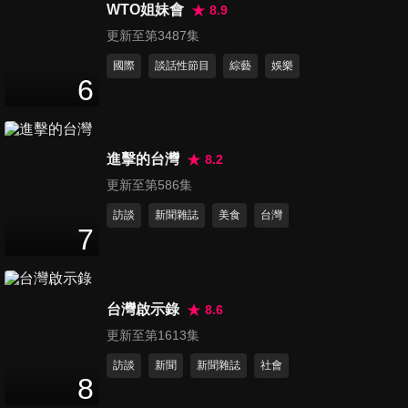
蓴？ 甜妹爆哭，型男心都化了
WTO姐妹會
8.9
96
分鐘
更新至第3487集
國際
談話性節目
綜藝
娛樂
第16集 心動告白～甜妹型男體
6
型差擁抱
96
分鐘
進擊的台灣
8.2
更新至第586集
訪談
新聞雜誌
美食
台灣
7
台灣啟示錄
8.6
更新至第1613集
訪談
新聞
新聞雜誌
社會
8