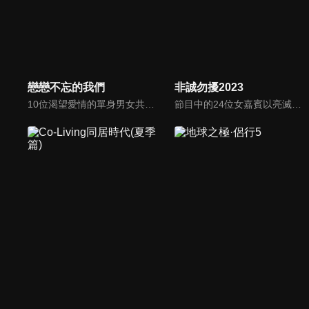
戀戀不忘的我們
非誠勿擾2023
10位渴望愛情的單身男女共同入住「戀戀小屋」，他們中某些人將與意難平的前任重逢，重新審視自己的感情需求，探索與前任復合或開啟新戀情的可能性，在愛與成長、遺憾與釋懷的交織中，尋找理想愛情歸宿。
節目中的24位女嘉賓以亮滅燈方式來決定男嘉賓的去留，透過「愛之請回答」、「愛之再判斷」、「愛之終決選」三個環節來決定男女嘉賓的速配成功。