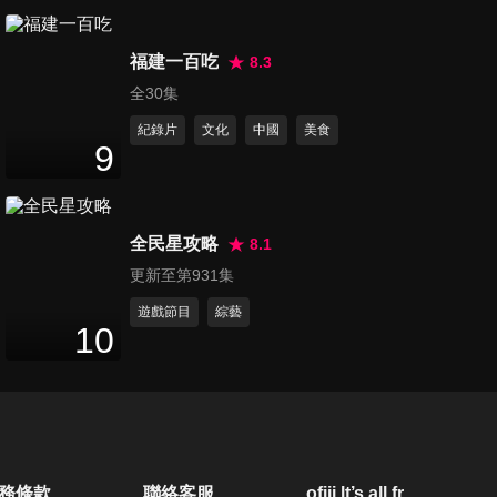
福建一百吃
8.3
全30集
紀錄片
文化
中國
美食
9
全民星攻略
8.1
更新至第931集
遊戲節目
綜藝
10
務條款
聯絡客服
ofiii lt’s all free