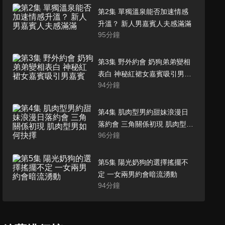
第2集 單獨溫泉能否加速情感
升溫？ 新人男嘉賓人夫感滿滿
95
分鐘
第3集 野外約會 奶狗弟弟變相
表白 神秘紅裙女嘉賓吸引男嘉
94
分鐘
賓
第4集 肌肉型男約甜妹浪漫日
落約會 三角關係初現 肌肉型男
96
分鐘
如何抉擇
第5集 陽光奶狗的選擇搖擺不
定 一女兩男約會暗流湧動
94
分鐘
第6集 浪漫晚宴 甜妹遭遇奶狗
「移情」？ 三角修羅場 戀綜言