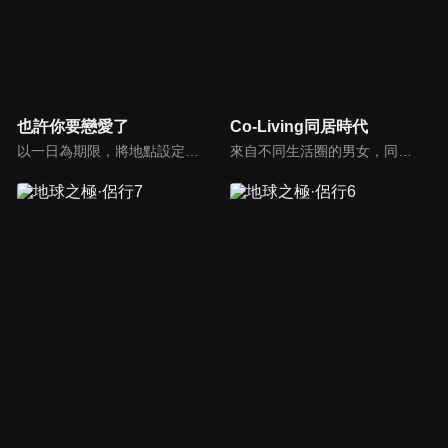
也許你要戀愛了
Co-Living同居時代
以一日為期限，將地點設定為日常生活的三大場景，邀請男女嘉賓在此相聚認識並展開進一步瞭解；打破戀綜常見的觀察室模式，主理人張純燁將與「助力團」蕭敬騰、大張偉、蒲熠星、蔡國慶、王耀慶面對面見證男女嘉賓們的感情升溫，陪伴他們經歷情感上的甜蜜與失落。
來自不同生活圈的男女，同住一個屋簷下，究竟會發展出什麼樣的曖昧氛圍呢，快來看最甜蜜的實境秀！