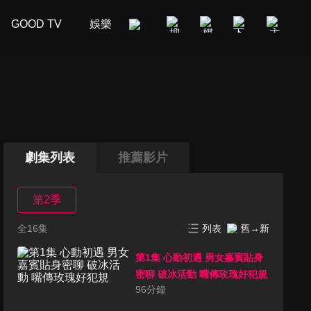
GOOD TV
娛樂
美食旅遊
新聞政論
汽車
劇集列表
推薦影片
第2季
全16集
列表
舊→新
第1集 心動初遇 男女嘉賓貼身
密聊 破冰活動 嘴傳玫瑰好犯規
96
分鐘