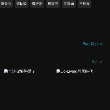
陳青怡
李怡璇
鄭天浩
楊靜涵
張澤涵
王梓蓴
顯示較少
收合