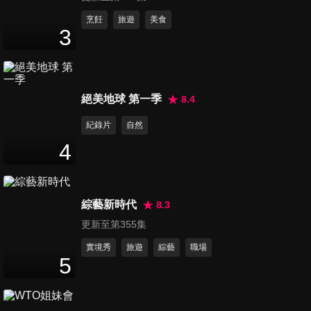
第11集 閨蜜助陣！女模特「考
烹飪
旅遊
美食
3
核」人氣男 男嘉賓情緒崩潰離
96
分鐘
場？
第12集 王梓蓴鄭天浩車內冷戰
絕美地球 第一季
8.4
愛意唱給你聽～弟弟感動御姐
94
分鐘
紀錄片
自然
4
第13集 甜妹自述秘密，型男超
心疼 包包公布秘密全員淚目
96
分鐘
綜藝新時代
8.3
更新至第355集
第14集 王梓蓴鄭天浩再生矛盾
96
分鐘
實境秀
旅遊
綜藝
職場
5
第15集 鄭天浩當眾表白王梓