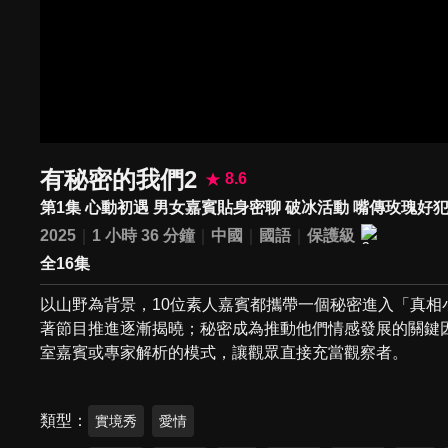
有秘密的我們2
8.6
第1集 心動初遇 男女嘉賓貼身密聊 破冰活動 嘴傳玫瑰好
2025
1 小時 36 分鐘
中國
國語
保護級
全16集
以山野為背景，10位素人嘉賓都攜帶一個秘密進入「真
著節目推進逐漸揭曉；秘密成為推動他們情感發展的關鍵
室嘉賓或專家解析的模式，讓觀眾直接充當觀察者。
類型
實境秀
愛情