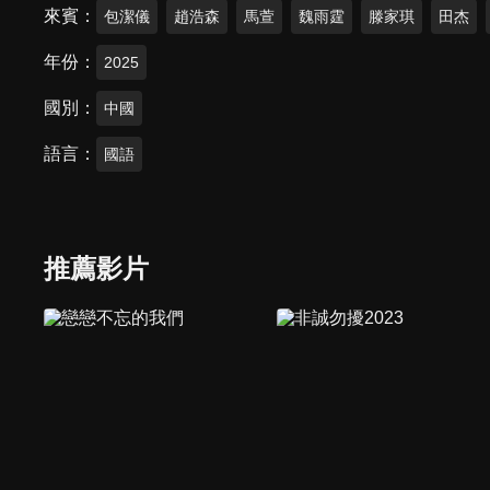
來賓
包潔儀
趙浩森
馬萱
魏雨霆
滕家琪
田杰
年份
2025
國別
中國
語言
國語
推薦影片