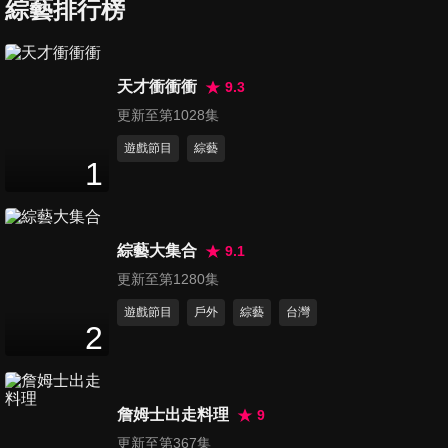
綜藝排行榜
94
分鐘
承旭emo了
第7集 約會中突發事件女生崩
天才衝衝衝
9.3
潰 三對甜蜜約會持續升溫
更新至第1028集
95
分鐘
遊戲節目
綜藝
1
第8集 矛盾升級 王梓蓴拒絕原
諒包包
92
分鐘
綜藝大集合
9.1
第9集 飛盤遊戲傳給心動的ta
更新至第1280集
張澤涵「壁咚」李怡璇 王梓蓴
遊戲節目
戶外
綜藝
台灣
94
分鐘
給包包拍照
2
第10集 王梓蓴自曝害怕和別人
爭吵
詹姆士出走料理
9
95
分鐘
更新至第367集