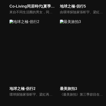
Co-Living同居時代(夏季篇)
地球之極·侶行5
來自不同生活圈的男女，同住一個屋簷下，究竟會發展出什麼樣的曖昧氛圍呢，快來看最甜蜜的實境秀！
由環球探險家張昕宇、梁紅「侶行夫婦」攜手，前往最高、最寒冷、最炎熱、最神秘等「地球之極」，走遍地球極致之地，見證人類偉大生存。這一段極地之旅，用真實的鏡頭語言，去記錄和講述了極端環境下人類的生存故事，有的是故土難離，有的不停挑戰著生存極限，無一不閃爍著充滿智慧的生活之光。
地球之極·侶行2
最美旅拍3
環球探險家張昕宇、梁紅再度出發，深入探索北美大陸。他們從北冰洋出發，一路向南跨越20000公里，目的地是北美最南端的加勒比海。這一路他們會看到人造雪崩、在阿拉斯加的極限條件下挑戰飛行、和全美唯一有擁有執照的採冰人一起採千年冰川、在美國駕駛一輛15噸、站起來有5米高的「變形金剛」。
《最美旅拍》第三季節目在第一、二季基礎上做了內容升級。藝人與福建當地理想生活家將有更深入的聯繫和互動，二者在共處中完成理想生活的講述。同時，兩位藝人將在本季節目中自制10期遊玩攻略，攻略更具實用性、可複製性，觀眾們可參照這些旅遊攻略，自助遊玩福建多地。