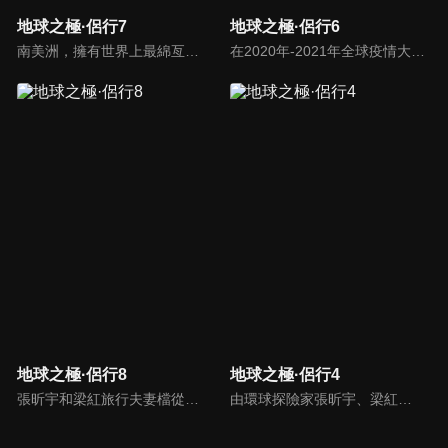
地球之極·侶行7
地球之極·侶行6
南美洲，擁有世界上最綿亙曲折的山脈、最寬廣兇險的雨林，多樣的地形孕育了豐富的生活方式，這一次，270和梁紅從巴拿馬出發，縱貫南美洲，走到世界盡頭，收集到了各種各樣打動人心的故事。
在2020年-2021年全球疫情大背景下，侶行夫婦張昕宇梁紅跨越歐亞大陸，在俄羅斯及東歐各國，關照普通人生，發現點滴希望。在戰事隨時可能激化的烏克蘭東部、被戰爭摧殘30多年的阿塞拜疆納卡地區、大轟炸後依然飽受折磨的塞爾維亞，張昕宇梁紅記錄下人們，在戰爭中追尋光明的故事。
地球之極·侶行8
地球之極·侶行4
張昕宇和梁紅旅行夫妻檔從阿拉伯半島出發，跨越亞洲和非洲的分界線，最終到達北非的大西洋沿岸，一路收集到撒哈拉大沙漠裡，人們努力改造環境、創造文明的動人故事。
由環球探險家張昕宇、梁紅「侶行夫婦」攜手，前往最高、最寒冷、最炎熱、最神秘等「地球之極」，走遍地球極致之地，見證人類偉大生存。這一段極地之旅，用真實的鏡頭語言，去記錄和講述了極端環境下人類的生存故事，有的是故土難離，有的不停挑戰著生存極限，無一不閃爍著充滿智慧的生活之光。