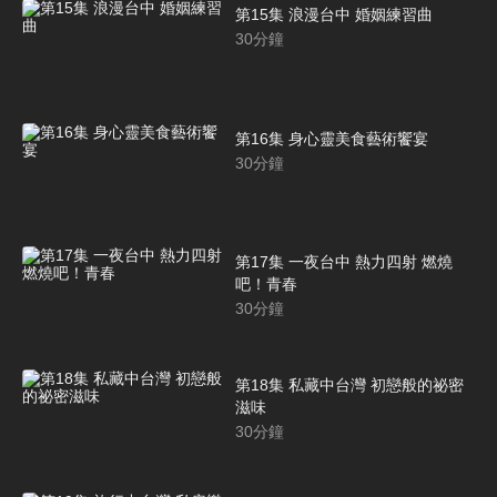
第15集 浪漫台中 婚姻練習曲
30
分鐘
第16集 身心靈美食藝術饗宴
30
分鐘
第17集 一夜台中 熱力四射 燃燒
吧！青春
30
分鐘
第18集 私藏中台灣 初戀般的祕密
滋味
30
分鐘