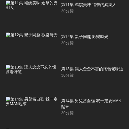
第11集 精饌美味 進擊的異鄉人
30
分鐘
第12集 親子同趣 歡樂時光
30
分鐘
第13集 讓人念念不忘的懷舊老味道
30
分鐘
第14集 男兒當自強 我一定要MAN
起來
30
分鐘