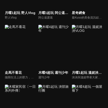
月曜1起玩 野人Vlog
月曜1起玩 阿公逼露葛
星奇網食
野人Vlog
阿公逼露葛
最Kuso的美食資訊綜藝節目！由美食小姐姐李懿+鬍鬚仔，推薦網路熱搜的美食小吃，不管是早餐、中餐、晚餐、宵夜，還是甜點、冰品、下午茶，用吃吃喝喝的方式，帶你找回看電視的純粹享受。
走馬不看花
木曜4超玩 週刊少年
月曜1起玩 溫妮泱泱VLOG
拋開生活上的壓力，告別吃吃喝喝、走走看看的空乏之旅，「走馬不看花」為您策劃旅行新攻略，深入他鄉，體驗在地風情，感受全新風貌。透過鏡頭來刺激您的感官，用全新的角度了解旅行的意義，用最真誠的方式玩出不一樣的旅程，找出旅行的感動，跟著我們一起探索心中另一面美麗桃花源吧！
週刊少年
泱泱與溫妮帶著大家到處吃喝玩樂！