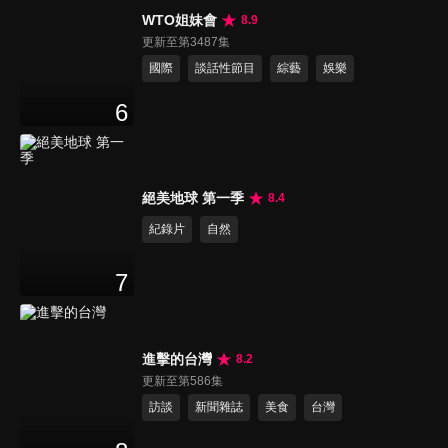
WTO姐妹會
8.9
更新至第3487集
國際
談話性節目
綜藝
娛樂
6
絕美地球 第一季
8.4
紀錄片
自然
7
進擊的台灣
8.2
更新至第586集
訪談
新聞雜誌
美食
台灣