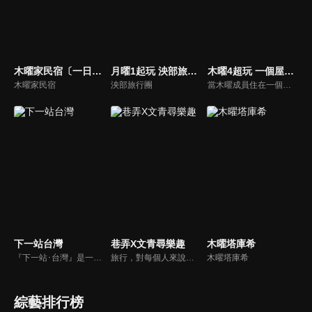
木曜家民宿〔一日系列外傳〕
月曜1起玩 泱部旅行團
木曜4超玩 一個屋簷下
木曜家民宿
泱部旅行團
當木曜成員住在一個屋簷下時，會產生什麼火花呢？
下一站台灣
巷弄X文青尋樂趣
木曜塔庫希
『下一站･台灣』是一個以旅行台灣為主的旅遊節目。內容是以外國人的角度深入的了解台灣，而每一集的節目內容也和以往的旅遊節目有所區隔，是以主題式旅遊為節目主軸，例如：「溫泉之旅」、「鐵道漫遊」、「台灣老味道」等。主持人吳鳳還會以用「單口相聲」來做註解，成為「下一站･台灣」的節目特色。
旅行，對每個人來說，有不一樣的意義。近年「文化創意產業」興起，使文創成為顯學；與傳統的消費風格相比， 文創消費更強調的是個人風格與品味，旅遊的本質就是生活與文化，有別於傳統旅遊，融入文化元素的「文創旅行」，更能以創新、精緻的玩法，帶領大家體驗不同的生活方式。
木曜塔庫希
綜藝排行榜