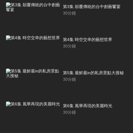
第3集 顛覆傳統的台中創藝饗宴
30
分鐘
第4集 時空交串的藝想世界
30
分鐘
第5集 最鮮最in的私房景點大搜秘
30
分鐘
第6集 風華再現的美麗時光
30
分鐘