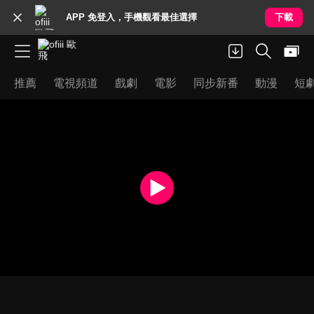
APP 免登入，手機觀看最佳選擇
下載
推薦
電視頻道
戲劇
電影
同步新番
動漫
短