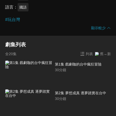
語言
國語
#
玩台灣
顯示較少
劇集列表
全20集
列表
舊→新
第1集 戲劇咖的台中瘋狂冒險
30
分鐘
第2集 夢想成真 逐夢踏實在台中
30
分鐘