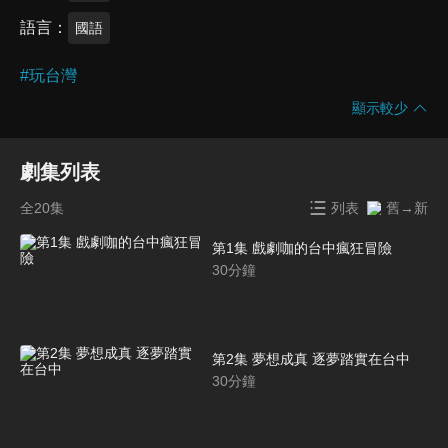
語言
國語
#
玩台灣
顯示較少
劇集列表
全20集
列表
舊→新
第1集 戲劇咖的台中瘋狂冒險
30
分鐘
第2集 夢想成真 逐夢踏實在台中
30
分鐘