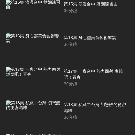
第15集 浪漫台中 婚姻練習曲
30
分鐘
第16集 身心靈美食藝術饗宴
30
分鐘
第17集 一夜台中 熱力四射 燃燒
吧！青春
30
分鐘
第18集 私藏中台灣 初戀般的祕密
滋味
30
分鐘