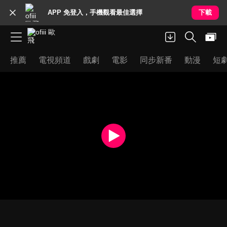
APP 免登入，手機觀看最佳選擇
下載
推薦
電視頻道
戲劇
電影
同步新番
動漫
短