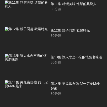
第11集 精饌美味 進擊的異鄉人
30
分鐘
第12集 親子同趣 歡樂時光
30
分鐘
第13集 讓人念念不忘的懷舊老味道
30
分鐘
第14集 男兒當自強 我一定要MAN
起來
30
分鐘