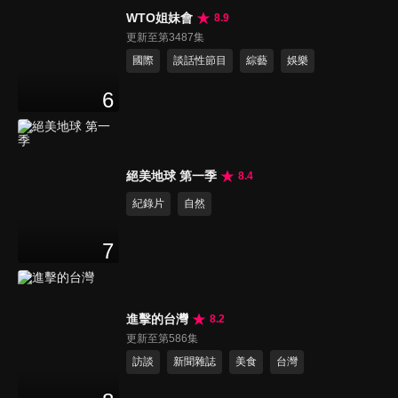
WTO姐妹會
8.9
更新至第3487集
國際
談話性節目
綜藝
娛樂
6
絕美地球 第一季
8.4
紀錄片
自然
7
進擊的台灣
8.2
更新至第586集
訪談
新聞雜誌
美食
台灣