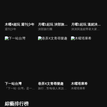
木曜4超玩 週刊少年
月曜1起玩 泱部旅行團
月曜1起玩 溫妮泱泱VLOG
週刊少年
泱部旅行團
泱泱與溫妮帶著大家到處吃喝玩樂！
下一站台灣
巷弄X文青尋樂趣
木曜塔庫希
『下一站･台灣』是一個以旅行台灣為主的旅遊節目。內容是以外國人的角度深入的了解台灣，而每一集的節目內容也和以往的旅遊節目有所區隔，是以主題式旅遊為節目主軸，例如：「溫泉之旅」、「鐵道漫遊」、「台灣老味道」等。主持人吳鳳還會以用「單口相聲」來做註解，成為「下一站･台灣」的節目特色。
旅行，對每個人來說，有不一樣的意義。近年「文化創意產業」興起，使文創成為顯學；與傳統的消費風格相比， 文創消費更強調的是個人風格與品味，旅遊的本質就是生活與文化，有別於傳統旅遊，融入文化元素的「文創旅行」，更能以創新、精緻的玩法，帶領大家體驗不同的生活方式。
木曜塔庫希
綜藝排行榜