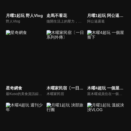
月曜1起玩 野人Vlog
走馬不看花
月曜1起玩 阿公逼露葛
野人Vlog
拋開生活上的壓力，告別吃吃喝喝、走走看看的空乏之旅，「走馬不看花」為您策劃旅行新攻略，深入他鄉，體驗在地風情，感受全新風貌。透過鏡頭來刺激您的感官，用全新的角度了解旅行的意義，用最真誠的方式玩出不一樣的旅程，找出旅行的感動，跟著我們一起探索心中另一面美麗桃花源吧！
阿公逼露葛
星奇網食
木曜家民宿〔一日系列外傳〕
木曜4超玩 一個屋簷下
最Kuso的美食資訊綜藝節目！由美食小姐姐李懿+鬍鬚仔，推薦網路熱搜的美食小吃，不管是早餐、中餐、晚餐、宵夜，還是甜點、冰品、下午茶，用吃吃喝喝的方式，帶你找回看電視的純粹享受。
木曜家民宿
當木曜成員住在一個屋簷下時，會產生什麼火花呢？