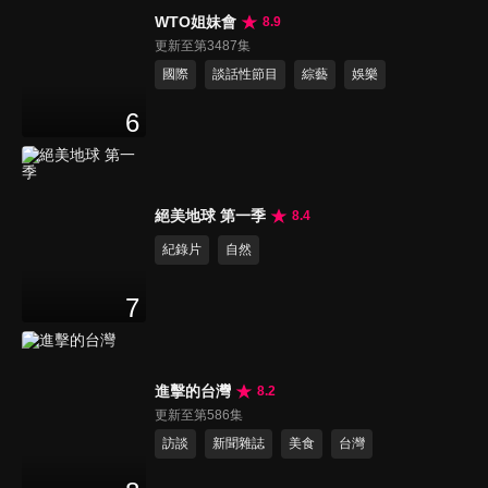
WTO姐妹會
8.9
更新至第3487集
國際
談話性節目
綜藝
娛樂
6
絕美地球 第一季
8.4
紀錄片
自然
7
進擊的台灣
8.2
更新至第586集
訪談
新聞雜誌
美食
台灣