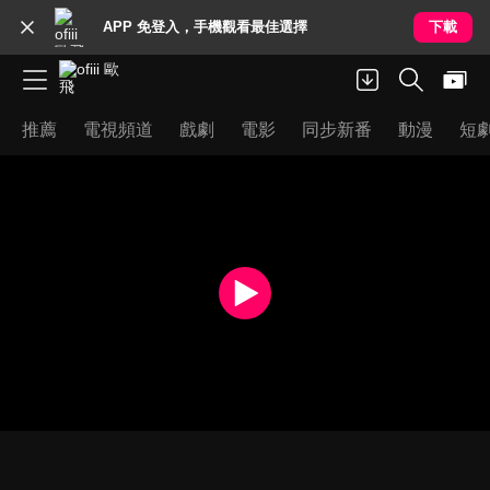
APP 免登入，手機觀看最佳選擇
下載
推薦
電視頻道
戲劇
電影
同步新番
動漫
短