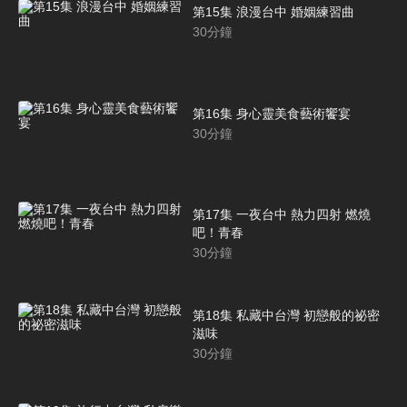
第15集 浪漫台中 婚姻練習曲
30
分鐘
第16集 身心靈美食藝術饗宴
30
分鐘
第17集 一夜台中 熱力四射 燃燒
吧！青春
30
分鐘
第18集 私藏中台灣 初戀般的祕密
滋味
30
分鐘