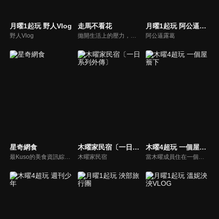
月曜1起玩 野人Vlog
走馬不看花
月曜1起玩 阿公逼露葛
野人Vlog
拋開生活上的壓力，告別吃吃喝喝、走走看看的空乏之旅，「走馬不看花」為您策劃旅行新攻略，深入他鄉，體驗在地風情，感受全新風貌。透過鏡頭來刺激您的感官，用全新的角度了解旅行的意義，用最真誠的方式玩出不一樣的旅程，找出旅行的感動，跟著我們一起探索心中另一面美麗桃花源吧！
阿公逼露葛
星奇網食
木曜家民宿〔一日系列外傳〕
木曜4超玩 一個屋簷下
最Kuso的美食資訊綜藝節目！由美食小姐姐李懿+鬍鬚仔，推薦網路熱搜的美食小吃，不管是早餐、中餐、晚餐、宵夜，還是甜點、冰品、下午茶，用吃吃喝喝的方式，帶你找回看電視的純粹享受。
木曜家民宿
當木曜成員住在一個屋簷下時，會產生什麼火花呢？