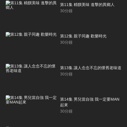
第11集 精饌美味 進擊的異鄉人
30
分鐘
第12集 親子同趣 歡樂時光
30
分鐘
第13集 讓人念念不忘的懷舊老味道
30
分鐘
第14集 男兒當自強 我一定要MAN
起來
30
分鐘