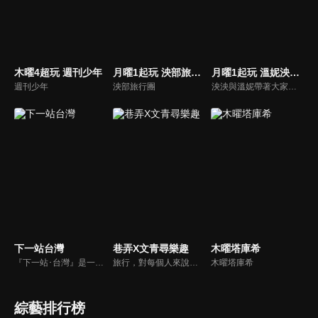
木曜4超玩 週刊少年
月曜1起玩 泱部旅行團
月曜1起玩 溫妮泱泱VLOG
週刊少年
泱部旅行團
泱泱與溫妮帶著大家到處吃喝玩樂！
下一站台灣
巷弄X文青尋樂趣
木曜塔庫希
『下一站･台灣』是一個以旅行台灣為主的旅遊節目。內容是以外國人的角度深入的了解台灣，而每一集的節目內容也和以往的旅遊節目有所區隔，是以主題式旅遊為節目主軸，例如：「溫泉之旅」、「鐵道漫遊」、「台灣老味道」等。主持人吳鳳還會以用「單口相聲」來做註解，成為「下一站･台灣」的節目特色。
旅行，對每個人來說，有不一樣的意義。近年「文化創意產業」興起，使文創成為顯學；與傳統的消費風格相比， 文創消費更強調的是個人風格與品味，旅遊的本質就是生活與文化，有別於傳統旅遊，融入文化元素的「文創旅行」，更能以創新、精緻的玩法，帶領大家體驗不同的生活方式。
木曜塔庫希
綜藝排行榜