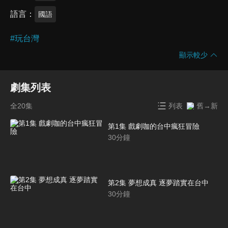
語言
國語
#
玩台灣
顯示較少
劇集列表
全20集
列表
舊→新
第1集 戲劇咖的台中瘋狂冒險
30
分鐘
第2集 夢想成真 逐夢踏實在台中
30
分鐘