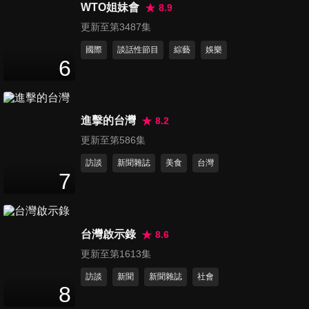
WTO姐妹會
8.9
第16集 身心靈美食藝術饗宴
更新至第3487集
30
分鐘
國際
談話性節目
綜藝
娛樂
6
第17集 一夜台中 熱力四射 燃
燒吧！青春
進擊的台灣
8.2
30
分鐘
更新至第586集
第18集 私藏中台灣 初戀般的祕
訪談
新聞雜誌
美食
台灣
7
密滋味
30
分鐘
第19集 旅行中台灣 私房樂活之
台灣啟示錄
8.6
旅
更新至第1613集
30
分鐘
訪談
新聞
新聞雜誌
社會
8
第20集 好男人 New Life