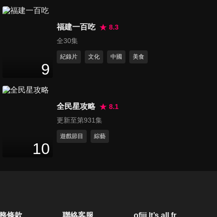
30
分鐘
福建一百吃
8.3
全30集
紀錄片
文化
中國
美食
9
全民星攻略
8.1
更新至第931集
遊戲節目
綜藝
10
務條款
聯絡客服
ofiii lt’s all free