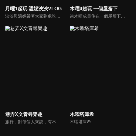
月曜1起玩 溫妮泱泱VLOG
木曜4超玩 一個屋簷下
泱泱與溫妮帶著大家到處吃喝玩樂！
當木曜成員住在一個屋簷下時，會產生什麼火花呢？
巷弄X文青尋樂趣
木曜塔庫希
旅行，對每個人來說，有不一樣的意義。近年「文化創意產業」興起，使文創成為顯學；與傳統的消費風格相比， 文創消費更強調的是個人風格與品味，旅遊的本質就是生活與文化，有別於傳統旅遊，融入文化元素的「文創旅行」，更能以創新、精緻的玩法，帶領大家體驗不同的生活方式。
木曜塔庫希