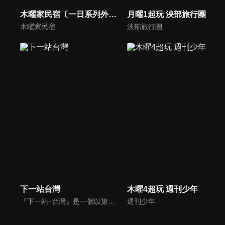
木曜家民宿〔一日系列外傳〕
月曜1起玩 泱部旅行團
木曜家民宿
泱部旅行團
下一站台灣
木曜4超玩 週刊少年
『下一站･台灣』是一個以旅行台灣為主的旅遊節目。內容是以外國人的角度深入的了解台灣，而每一集的節目內容也和以往的旅遊節目有所區隔，是以主題式旅遊為節目主軸，例如：「溫泉之旅」、「鐵道漫遊」、「台灣老味道」等。主持人吳鳳還會以用「單口相聲」來做註解，成為「下一站･台灣」的節目特色。
週刊少年