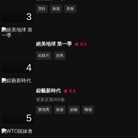
30
分鐘
烹飪
旅遊
美食
3
第12集 親子同趣 歡樂時光
30
分鐘
絕美地球 第一季
8.4
第13集 讓人念念不忘的懷舊老
紀錄片
自然
味道
4
30
分鐘
第14集 男兒當自強 我一定要
綜藝新時代
8.3
MAN起來
更新至第355集
30
分鐘
實境秀
旅遊
綜藝
職場
5
第15集 浪漫台中 婚姻練習曲
30
分鐘