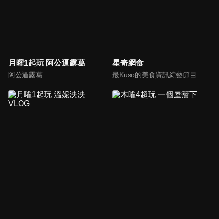
月曜1起玩 阿公逼露葛
星奇網食
阿公逼露葛
最Kuso的美食資訊綜藝節目！由美食小姐姐李懿+鬍鬚仔，推薦網路熱搜的美食小吃，不管是早餐、中餐、晚餐、宵夜，還是甜點、冰品、下午茶，用吃吃喝喝的方式，帶你找回看電視的純粹享受。