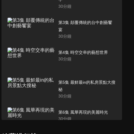
30
分鐘
第3集 顛覆傳統的台中創藝饗
宴
30
分鐘
第4集 時空交串的藝想世界
30
分鐘
第5集 最鮮最in的私房景點大搜
秘
30
分鐘
第6集 風華再現的美麗時光
30
分鐘