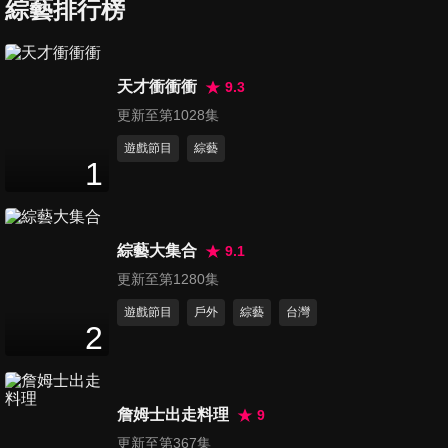
綜藝排行榜
第7集 浪漫在雲端 台中輕旅行
30
分鐘
天才衝衝衝
9.3
更新至第1028集
第8集 I優台中 完美小確幸
30
分鐘
遊戲節目
綜藝
1
第9集 復刻台中 文化美食之旅
30
分鐘
綜藝大集合
9.1
更新至第1280集
遊戲節目
戶外
綜藝
台灣
第10集 大手牽小手 踏青趣
2
30
分鐘
詹姆士出走料理
9
第11集 精饌美味 進擊的異鄉人
更新至第367集