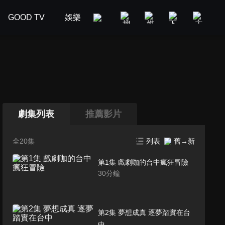
GOOD TV
娛樂
美食旅遊
新聞政論
汽車
劇集列表
推薦影片
全20集
列表
舊→新
第1集 戲劇咖的台中瘋狂冒險
30
分鐘
第2集 夢想成真 逐夢踏實在台
中