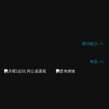
顯示較少
收合