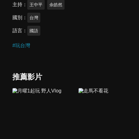
主持
王中平
余皓然
國別
台灣
語言
國語
#
玩台灣
推薦影片