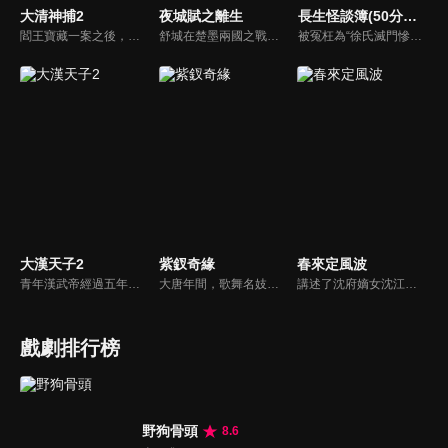
大清神捕2
夜城賦之離生
長生怪談簿(50分鐘版)
閻王寶藏一案之後，梅雨墨繼承帝位，白雪晴逃離了京城。幾年過去，陽城爆發瘟疫，蔓延至京城，梅雨墨帶上佟安出宮微服私訪，二人身陷黑店之際，被一日本女孩晴明所救。另一邊，白雪晴同秦三川進京調查瘟疫的原因。機緣巧合之下，白雪晴與梅雨墨匆匆相遇...
舒城在楚墨兩國之戰中落敗，並成為了墨國五皇女莫茴的魂器。失去自我意識的舒城跟隨姐姐莫茹回到墨國，面對失而復得的妹妹，莫茹欣喜又憂慮。為了保護親人和國家她棄醫從戎，甚至為了保護莫茴不惜被砍掉一條手臂，然而這一切都阻擋不了局勢的動盪不安...
被冤枉為“徐氏滅門慘案”兇手的主人公在多年後深陷倖存者的複仇圈套，成功說服其共同對抗真兇，並找出真相的故事。整個故事發生在一個荒山客棧，眾人鬥智斗勇，一步步揭開每個人的秘密，還原案件本來面目。
大漢天子2
紫釵奇緣
春來定風波
青年漢武帝經過五年執政，平息後宮勢力、抗拒外患入侵、粉碎政變陰謀，坐穩了皇帝寶座，正是開展雄才大略之時。能臣汲黯受到賞識，並引薦另一位奇才主父偃，漢武帝視其張固再世，委以重任。國力強盛使漢武帝屢屢北伐外族，只是規模巨大的戰爭使漢室逐漸捉襟見肘，諸侯勢力蠢蠢欲動。
大唐年間，歌舞名妓霍小玉、風流俠客納蘭東、書香才子李益和巾幗紅顏盧靖瀾為首的風騷人物，彼此錯綜複雜的命運與感情糾葛。一場指腹為婚的誤會，造成浪漫卻無果的錯點鴛鴦，他們在階級差異與強權壓迫中勇於追求真愛，在宮廷權謀與世俗現實的拉扯中身不由己地被推向命運的叉路...
講述了沈府嫡女沈江離至純至善，成婚夜被設計與二少主陸景明有夫妻之實，還遭陷害禁足祠堂。分娩遇難被救後兒子焱焱卻有頑疾，藥只有陸家有，沈江離為救子重回陸府。她打臉刁難者，揭開當年被陷害的陰謀，也解開與陸景明的誤會，焱焱則神助攻兩人破鏡重圓。
戲劇排行榜
野狗骨頭
8.6