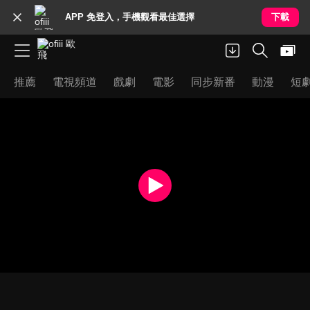
APP 免登入，手機觀看最佳選擇
下載
推薦
電視頻道
戲劇
電影
同步新番
動漫
短