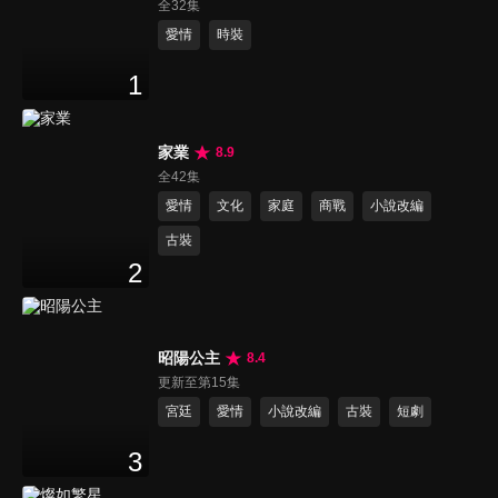
全32集
愛情
時裝
1
家業
8.9
全42集
愛情
文化
家庭
商戰
小說改編
古裝
2
昭陽公主
8.4
更新至第15集
宮廷
愛情
小說改編
古裝
短劇
3