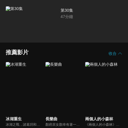
第30集
47
分鐘
推薦影片
收合
冰湖重生
長樂曲
兩個人的小森林
冰湖之戰，諸葛玥和楚喬落入冰湖，楚喬被燕洵所救，得知諸葛玥已死，她尋機刺殺燕洵，為諸葛玥報仇。楚喬在卞唐幾次三番受到一位神秘男子的幫助，她有種似曾相識的感覺，不禁懷疑諸葛玥還活著。燕洵變本加厲，掀起四國紛亂。最終，楚喬能否平定天下並再與諸葛玥重聚？
顏府庶女顏幸有著一身斷案本領，總能透過蛛絲馬跡找到答案。長大後考入刑部，成為一名伸張正義的女官，但因三姐逃婚，而被迫替三姐嫁給內衛府大閣領沈渡。京中離奇的案件頻頻發生，顏幸與沈渡二人一起破案，並在一次又一次的關鍵時刻互相扶持，感情逐漸升溫，攜手揭開驚天陰謀，共同守護襄安城的安寧。
《兩個人的小森林》陸劇線上看。純靠化妝技術維持精緻外表的時尚博主虞美人，想要憑藉美貌報復式地追求曾經拒絕她的天才植物學教授莊羽，從校園追到田園，卻在施展獵愛百計的過程中淪陷了，上演了一場甜蜜爆笑的愛情故事...