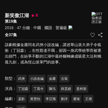
新笑傲江湖
8
第19集
2018
47 分鐘
中國
國語
普遍級
全37集
該劇根據金庸同名武俠小說改編，講述華山派大弟子令狐
衝（丁冠森），生性豁達不羈，卻因一身武學絕學而被逐
出師門，在紛爭不斷的江湖中最終輾轉練成吸星大法和獨
孤九劍，成為恆山派掌門的故事。
類型
武俠
小說改編
金庸
古裝
演員
丁冠森
丁禹兮
陳汛
薛昊婧
姜梓新
編劇
孟歡
黃慧怡
李亞飛
劉洋
遲海
王潮