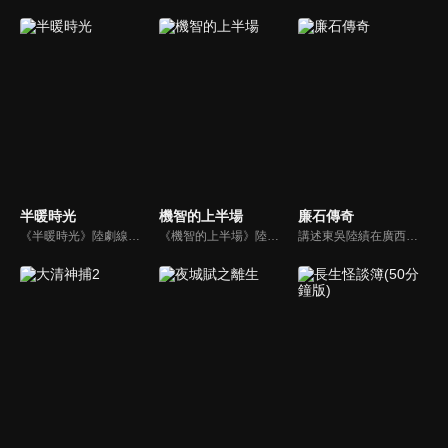
半暖時光
機智的上半場
廉石傳奇
《半暖時光》陸劇線上看。陽光帥氣的沈侯（楊旭文）和品學兼優的顏曉晨（許齡月）一見鍾情，卻又因捲入一件過去的秘密被揭露而難以相守。在顏曉晨最脆弱的時候，程致遠（付辛博）的出現讓顏曉晨感到温暖，然而沈侯再次回來之時，卻帶來更大的秘密…
《機智的上半場》陸劇線上看。劇情描述四名剛剛邁入大學校園的女生夏朗朗（沈月）、皇甫淑敏（章若楠）、樊瀟雨（薇薇安）以及楊嘉倩（張歆怡），從她們四個人的角度來看展開她們在大學四年中的各種成長故事。
講述東吳陸績在廣西鬱林任職期間，改革落後生產、提倡科教文化、為官剛直不阿、肅貪拒賄、兩袖清風、倡導廉政的故事。陸績的清廉自守，深得鬱林百姓的擁戴，當鬱林城大兵壓境的危急關頭，全城數萬百姓挺身而出，一場懸殊的奪城之戰，卻因為太守的一呼百應和百姓們的眾志成城而大獲全勝。