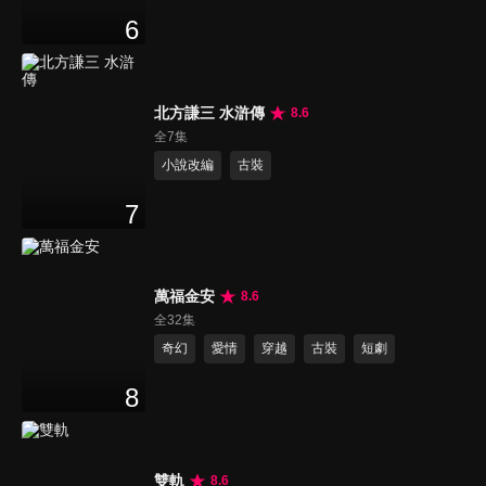
6
北方謙三 水滸傳
8.6
全7集
小說改編
古裝
7
萬福金安
8.6
全32集
奇幻
愛情
穿越
古裝
短劇
8
雙軌
8.6