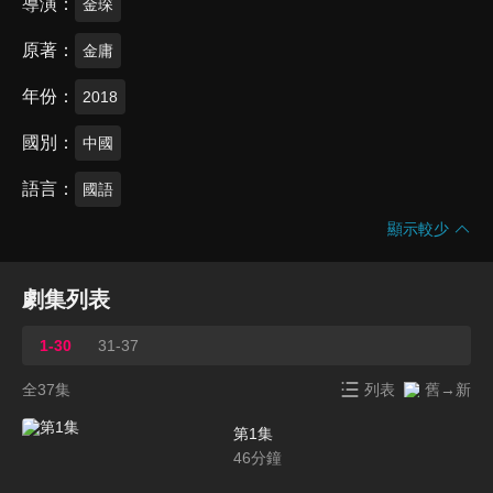
導演
金琛
原著
金庸
年份
2018
國別
中國
語言
國語
顯示較少
劇集列表
1-30
31-37
全37集
列表
舊→新
第1集
46
分鐘