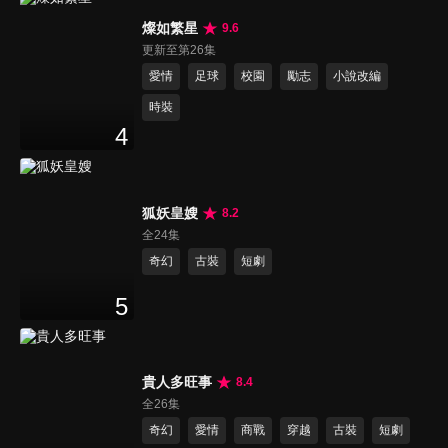
燦如繁星
9.6
更新至第26集
愛情
足球
校園
勵志
小說改編
時裝
4
狐妖皇嫂
8.2
全24集
奇幻
古裝
短劇
5
貴人多旺事
8.4
全26集
奇幻
愛情
商戰
穿越
古裝
短劇