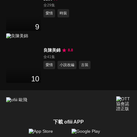
全29集
愛情
時裝
9
良陳美錦
8.8
全41集
愛情
小說改編
古裝
10
下載 ofiii APP