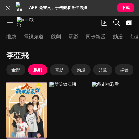
APP 免登入，手機觀看最佳選擇
下載
推薦
電視頻道
戲劇
電影
同步新番
動漫
短
李亞飛
全部
戲劇
電影
動漫
兒童
綜藝