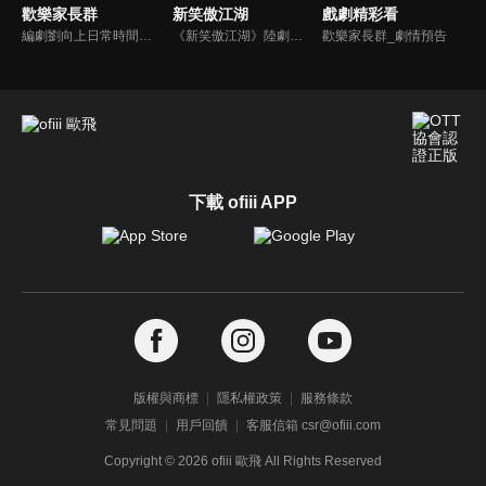
歡樂家長群
新笑傲江湖
戲劇精彩看
編劇劉向上日常時間安排相對自由，在家裡負責兒子果寧、女兒果寶的教育陪護，妻子戴靜選擇在薪酬較高的外地公司打拼。劉向上一家因為孩子開學而與朋友、鄰居及其他學生家長成為“群友”，面對各種突發狀況的新手家長們和鬼馬精靈的孩子們共同迎接教育新課堂、人生新起點的故事。
《新笑傲江湖》陸劇線上看。該劇根據金庸同名武俠小說改編，講述華山派大弟子令狐衝（丁冠森），生性豁達不羈，卻因一身武學絕學而被逐出師門，在紛爭不斷的江湖中最終輾轉練成吸星大法和獨孤九劍，成為恆山派掌門的故事。
歡樂家長群_劇情預告
下載 ofiii APP
版權與商標
隱私權政策
服務條款
常見問題
用戶回饋
客服信箱 csr@ofiii.com
Copyright ©
2026
ofiii 歐飛 All Rights Reserved