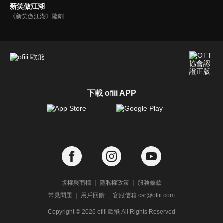
新笑傲江湖
《新笑傲江湖》陸劇線上看。該劇根據金庸同名武俠小說改編，講述華山派大弟子令狐衝（丁冠森），生性豁達不羈，卻因一身武學絕學而被逐出師門，在紛爭不斷的江湖中最終輾轉練成吸星大法和獨孤九劍，成為恆山派掌門的故事。
下載 ofiii APP
版權與商標
隱私權政策
服務條款
常見問題
用戶回饋
客服信箱 csr@ofiii.com
Copyright ©
2026
ofiii 歐飛 All Rights Reserved