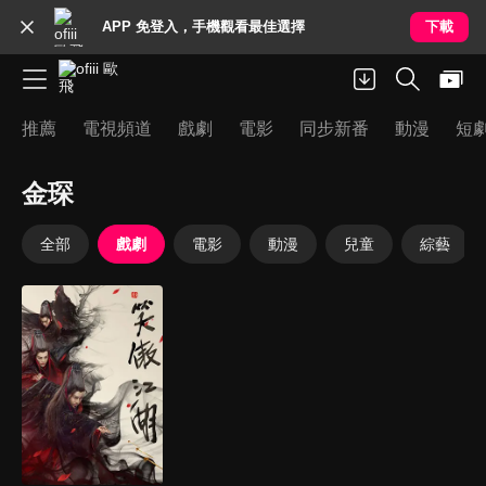
APP 免登入，手機觀看最佳選擇
下載
推薦
電視頻道
戲劇
電影
同步新番
動漫
短
金琛
全部
戲劇
電影
動漫
兒童
綜藝