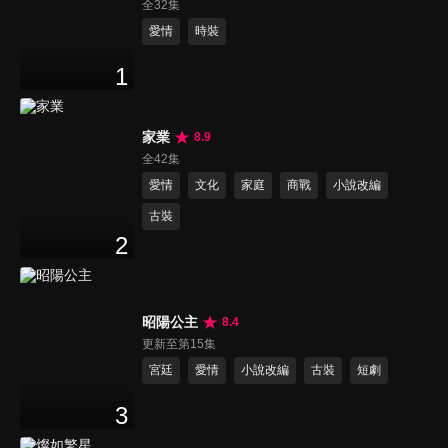
全32集
愛情
時裝
1
家業
8.9
全42集
愛情
文化
家庭
商戰
小說改編
古裝
2
昭陽公主
8.4
更新至第15集
宮廷
愛情
小說改編
古裝
短劇
3