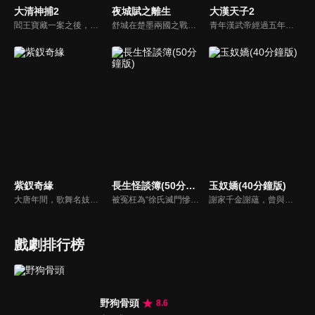
大清神捕2
夜城賦之離生
大漢天子2
閻王寶藏一案之後，梅雨墨繼承帝位，白雪晴逃離了京城。幾年過去，陽城爆發瘟疫，蔓延至京城，梅雨墨帶上佟安出宮微服私訪，二人身陷黑店之際，被一日本女孩晴明所救。另一邊，白雪晴同秦三川進京調查瘟疫的原因。機緣巧合之下，白雪晴與梅雨墨匆匆相遇...
舒城在楚墨兩國之戰中落敗，並成為了墨國五皇女莫茴的魂器。失去自我意識的舒城跟隨姐姐莫茹回到墨國，面對失而復得的妹妹，莫茹欣喜又憂慮。為了保護親人和國家她棄醫從戎，甚至為了保護莫茴不惜被砍掉一條手臂，然而這一切都阻擋不了局勢的動盪不安...
青年漢武帝經過五年執政，平息後宮勢力、抗拒外患入侵、粉碎政變陰謀，坐穩了皇帝寶座，正是開展雄才大略之時。能臣汲黯受到賞識，並引薦另一位奇才主父偃，漢武帝視其張固再世，委以重任。國力強盛使漢武帝屢屢北伐外族，只是規模巨大的戰爭使漢室逐漸捉襟見肘，諸侯勢力蠢蠢欲動。
紫釵奇緣
長生怪談簿(50分鐘版)
玉奴嬌(40分鐘版)
大唐年間，歌舞名妓霍小玉、風流俠客納蘭東、書香才子李益和巾幗紅顏盧靖瀾為首的風騷人物，彼此錯綜複雜的命運與感情糾葛。一場指腹為婚的誤會，造成浪漫卻無果的錯點鴛鴦，他們在階級差異與強權壓迫中勇於追求真愛，在宮廷權謀與世俗現實的拉扯中身不由己地被推向命運的叉路...
被冤枉為“徐氏滅門慘案”兇手的主人公在多年後深陷倖存者的複仇圈套，成功說服其共同對抗真兇，並找出真相的故事。整個故事發生在一個荒山客棧，眾人鬥智斗勇，一步步揭開每個人的秘密，還原案件本來面目。
謝家千金謝蘊，曾與殷稷相識相愛，卻被誤會為背叛殷稷轉嫁齊王的始亂終棄之人。殷稷登上王位後，開啟了謝蘊地獄般的宮廷生活。謝蘊在與殷稷的愛恨糾葛中依然守住本心，兩人攜手粉碎了逆賊的陰謀。
戲劇排行榜
野狗骨頭
8.6