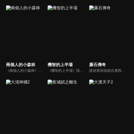
兩個人的小森林
機智的上半場
廉石傳奇
《兩個人的小森林》陸劇線上看。純靠化妝技術維持精緻外表的時尚博主虞美人，想要憑藉美貌報復式地追求曾經拒絕她的天才植物學教授莊羽，從校園追到田園，卻在施展獵愛百計的過程中淪陷了，上演了一場甜蜜爆笑的愛情故事...
《機智的上半場》陸劇線上看。劇情描述四名剛剛邁入大學校園的女生夏朗朗（沈月）、皇甫淑敏（章若楠）、樊瀟雨（薇薇安）以及楊嘉倩（張歆怡），從她們四個人的角度來看展開她們在大學四年中的各種成長故事。
講述東吳陸績在廣西鬱林任職期間，改革落後生產、提倡科教文化、為官剛直不阿、肅貪拒賄、兩袖清風、倡導廉政的故事。陸績的清廉自守，深得鬱林百姓的擁戴，當鬱林城大兵壓境的危急關頭，全城數萬百姓挺身而出，一場懸殊的奪城之戰，卻因為太守的一呼百應和百姓們的眾志成城而大獲全勝。