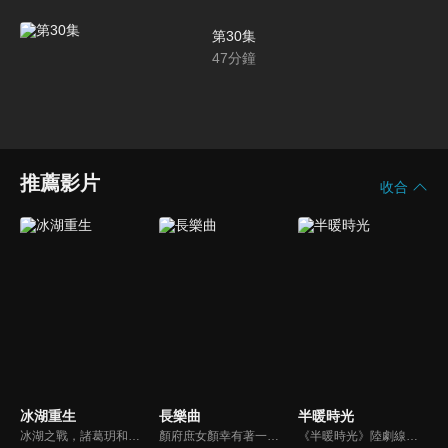
第30集
47
分鐘
推薦影片
收合
冰湖重生
長樂曲
半暖時光
冰湖之戰，諸葛玥和楚喬落入冰湖，楚喬被燕洵所救，得知諸葛玥已死，她尋機刺殺燕洵，為諸葛玥報仇。楚喬在卞唐幾次三番受到一位神秘男子的幫助，她有種似曾相識的感覺，不禁懷疑諸葛玥還活著。燕洵變本加厲，掀起四國紛亂。最終，楚喬能否平定天下並再與諸葛玥重聚？
顏府庶女顏幸有著一身斷案本領，總能透過蛛絲馬跡找到答案。長大後考入刑部，成為一名伸張正義的女官，但因三姐逃婚，而被迫替三姐嫁給內衛府大閣領沈渡。京中離奇的案件頻頻發生，顏幸與沈渡二人一起破案，並在一次又一次的關鍵時刻互相扶持，感情逐漸升溫，攜手揭開驚天陰謀，共同守護襄安城的安寧。
《半暖時光》陸劇線上看。陽光帥氣的沈侯（楊旭文）和品學兼優的顏曉晨（許齡月）一見鍾情，卻又因捲入一件過去的秘密被揭露而難以相守。在顏曉晨最脆弱的時候，程致遠（付辛博）的出現讓顏曉晨感到温暖，然而沈侯再次回來之時，卻帶來更大的秘密…