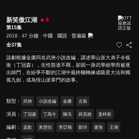
新笑傲江湖
8
第15集
2018
47 分鐘
中國
國語
普遍級
全37集
該劇根據金庸同名武俠小說改編，講述華山派大弟子令狐
衝（丁冠森），生性豁達不羈，卻因一身武學絕學而被逐
出師門，在紛爭不斷的江湖中最終輾轉練成吸星大法和獨
孤九劍，成為恆山派掌門的故事。
類型
武俠
小說改編
金庸
古裝
演員
丁冠森
丁禹兮
陳汛
薛昊婧
姜梓新
編劇
孟歡
黃慧怡
李亞飛
劉洋
遲海
王潮