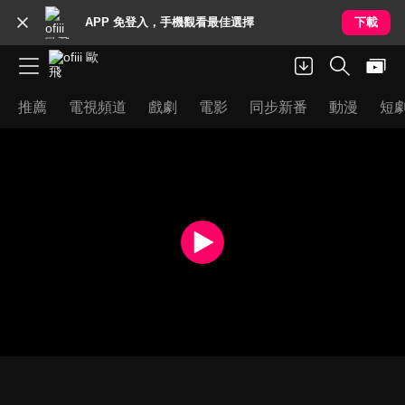
APP 免登入，手機觀看最佳選擇
下載
推薦
電視頻道
戲劇
電影
同步新番
動漫
短