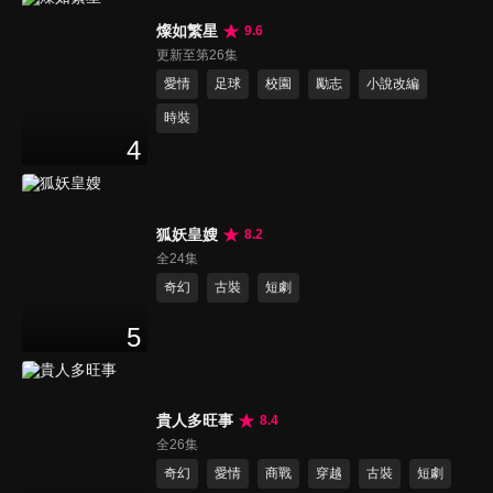
燦如繁星
9.6
更新至第26集
愛情
足球
校園
勵志
小說改編
時裝
4
狐妖皇嫂
8.2
全24集
奇幻
古裝
短劇
5
貴人多旺事
8.4
全26集
奇幻
愛情
商戰
穿越
古裝
短劇