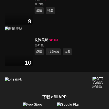
全29集
愛情
時裝
9
良陳美錦
8.8
全41集
愛情
小說改編
古裝
10
下載 ofiii APP