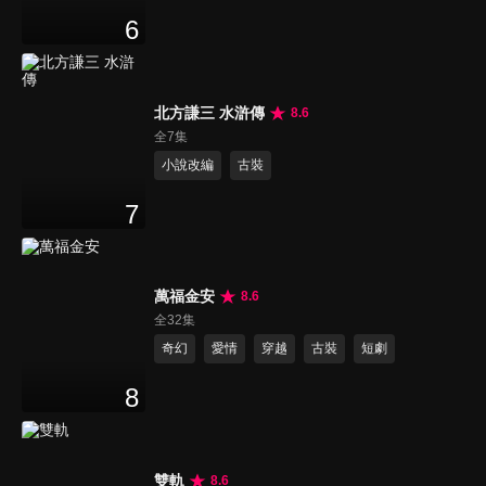
6
北方謙三 水滸傳
8.6
全7集
小說改編
古裝
7
萬福金安
8.6
全32集
奇幻
愛情
穿越
古裝
短劇
8
雙軌
8.6