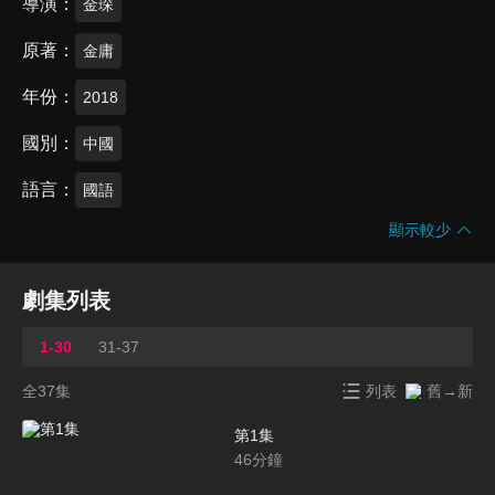
導演
金琛
原著
金庸
年份
2018
國別
中國
語言
國語
顯示較少
劇集列表
1-30
31-37
全37集
列表
舊→新
第1集
46
分鐘