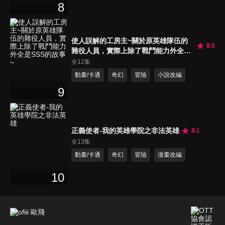
8
使人誤解的工房主~關於原英雄隊伍的
8.5
雜役人員，實際上除了戰鬥能力外全是
SSS的故事~
全12集
動畫/卡通
奇幻
冒險
小說改編
9
正義使者-我的英雄學院之非法英雄
8.1
全13集
動畫/卡通
奇幻
冒險
漫畫改編
10