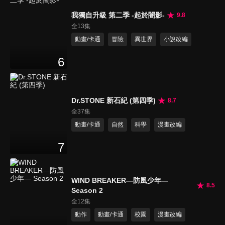
我獨自升級 第二季 -起於闇影-
9.8
全13集
動畫/卡通
冒險
異世界
小說改編
6
Dr.STONE 新石紀 (第四季)
8.7
全37集
動畫/卡通
自然
科學
漫畫改編
7
WIND BREAKER—防風少年—
8.5
Season 2
全12集
動作
動畫/卡通
校園
漫畫改編