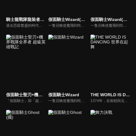
騎士龍戰隊龍裝者(中文版)
假面騎士Wizard(中文版)
假面騎士Wizard(中文版)
過去恐龍繁盛的時代。古代人類「龍裝族」，與同伴恐龍「騎士龍」，一起從兇惡的戰鬥民族「德魯伊頓」手中守護地球。6500萬年前，巨大隕石衝撞地球。「德魯伊頓族」，捨棄地球逃至宇宙。「龍裝族」，將騎士龍們封印在世界各地的神殿。時光流轉……德魯伊頓為了再次支配地球而回來。於是，龍裝族中被選中的5位騎士挺身而出。騎士龍戰隊龍裝者！使用騎士龍之力「龍裝」的正義騎士們守護地球。
一隻召喚使魔飛到吃著甜甜圈的青年．晴人身邊。晴人嘴裡唸著：「找到了嗎…」，便拿出戒指施展魔法叫出了假面騎士Wizard的專用機車．機械鋒翼，並騎上它在召喚使魔的帶領下離去。假面騎士Wizard的故事就此展開…。
一隻召喚使魔飛到吃著甜甜圈的青年．晴人身邊。晴人嘴裡唸著：「找到了嗎…」，便拿出戒指施展魔法叫出了假面騎士Wizard的專用機車．機械鋒翼，並騎上它在召喚使魔的帶領下離去。假面騎士Wizard的故事就此展開…。
假面騎士聖刃+機界戰隊全界者 超級英雄戰記
假面騎士Wizard
THE WORLD IS DANCING 世界在起舞
「假面騎士」與「超級戰隊」，這兩大英雄之父．石之森章太郎託付給後人的心願、超級英雄誕生的秘密是什麼呢？寫作陷入瓶頸的飛羽真，在尤里的推薦下拿到了某本書。可是，他一打開書，周遭便突然被光芒包圍，當他醒來後，竟發現自己身處人類與機械共存的「全開者」的世界！同一時期，介人也遇上了相同的情形，他還跟倫太郎相遇了。不知為何，各種不同的世界竟交雜在一起，形成了極為詭異的局面！
一隻召喚使魔飛到吃著甜甜圈的青年．晴人身邊。晴人嘴裡唸著：「找到了嗎…」，便拿出戒指施展魔法叫出了假面騎士Wizard的專用機車．機械鋒翼，並騎上它在召喚使魔的帶領下離去。假面騎士Wizard的故事就此展開…。
1374年，在南朝與北朝兩個朝廷持續爭鬥的動亂時代，北朝的征夷大將軍足利義滿正一步步擴張自己的勢力。少年鬼夜叉是演出猿樂的觀世座座頭觀阿彌之子。對於「人為什麼要跳舞」，他心中一直懷著說不清的疑惑，卻始終找不到答案。直到某一天，他遇見了「美好」的舞。這個充滿好奇心的美麗少年在與人相遇、歡笑、落淚，並面對自己軟弱的同時，逐漸創造出屬於無常亂世的新型舞藝。