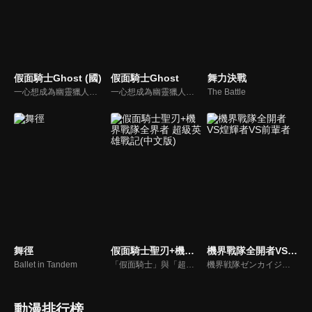
假面騎士Ghost (國)
假面騎士Ghost
舞力決戰
一心想成為幽靈獵人的天空寺尊於18歲生日時，收到來自十年前亡父生前所寄的幽靈眼魂（Ghost Eyecon）後，突如其來地來自異世界的怪人眼魔出現在面前並盯上此物，甚至為救青梅竹馬月村朱里和御成而身亡。得到仙人的幫助之下而獲得Ghost驅動器變身，成為假面騎士Ghost並得以九十九日短暫的生命復甦。
一心想成為幽靈獵人的天空寺尊於18歲生日時，收到來自十年前亡父生前所寄的幽靈眼魂（Ghost Eyecon）後，突如其來地來自異世界的怪人眼魔出現在面前並盯上此物，甚至為救青梅竹馬月村朱里和御成而身亡。得到仙人的幫助之下而獲得Ghost驅動器變身，成為假面騎士Ghost並得以九十九日短暫的生命復甦。
The Battle
舞徑
假面騎士聖刃+機界戰隊全界者 超級英雄戰記(中文版)
機界戰隊全開者VS煌輝者VS前輩者
Ballet in Tandem
「假面騎士」與「超級戰隊」，這兩大英雄之父．石之森章太郎託付給後人的心願、超級英雄誕生的秘密是什麼呢？寫作陷入瓶頸的飛羽真，在尤里的推薦下拿到了某本書。可是，他一打開書，周遭便突然被光芒包圍，當他醒來後，竟發現自己身處人類與機械共存的「全開者」的世界！同一時期，介人也遇上了相同的情形，他還跟倫太郎相遇了。不知為何，各種不同的世界竟交雜在一起，形成了極為詭異的局面！
機界戦隊ゼンカイジャーVSキラメイジャーVSセンパイジャー
動漫排行榜