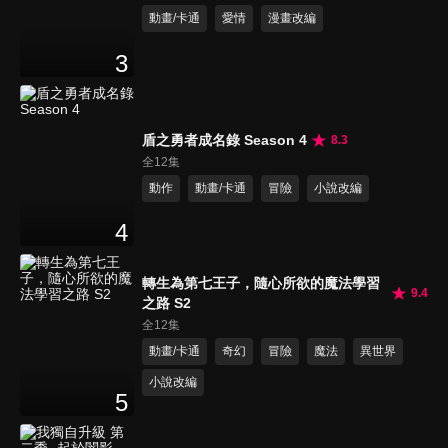
動畫/卡通
愛情
漫畫改編
3
盾之勇者成名錄 Season 4
8.3
全12集
動作
動畫/卡通
冒險
小說改編
4
轉生為第七王子，隨心所欲的魔法學習
9.4
之路 S2
全12集
動畫/卡通
奇幻
冒險
魔法
異世界
小說改編
5