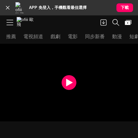
APP 免登入，手機觀看最佳選擇
下載
推薦
電視頻道
戲劇
電影
同步新番
動漫
短