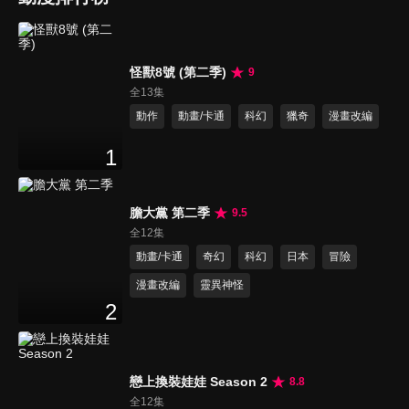
怪獸8號 (第二季)
9
全13集
動作
動畫/卡通
科幻
獵奇
漫畫改編
1
膽大黨 第二季
9.5
全12集
動畫/卡通
奇幻
科幻
日本
冒險
漫畫改編
靈異神怪
2
戀上換裝娃娃 Season 2
8.8
全12集