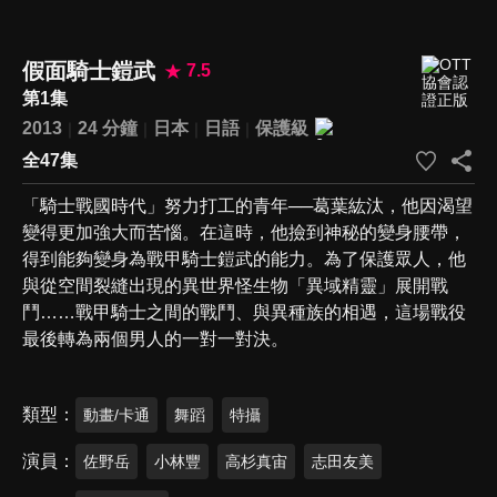
假面騎士鎧武
7.5
第1集
2013
24 分鐘
日本
日語
保護級
全47集
「騎士戰國時代」努力打工的青年──葛葉紘汰，他因渴望
變得更加強大而苦惱。在這時，他撿到神秘的變身腰帶，
得到能夠變身為戰甲騎士鎧武的能力。為了保護眾人，他
與從空間裂縫出現的異世界怪生物「異域精靈」展開戰
鬥……戰甲騎士之間的戰鬥、與異種族的相遇，這場戰役
最後轉為兩個男人的一對一對決。
類型
動畫/卡通
舞蹈
特攝
演員
佐野岳
小林豐
高杉真宙
志田友美