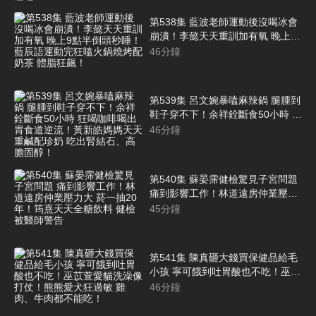
第538集 藍波老師運動後沒喝冰會
崩潰！李懿天天重訓加有氧 晚上9
點半倒頭秒睡！藍辰語運動完狂嗑
46
分鐘
火鍋燒烤配奶茶 體脂狂飆！
第539集 呂文婉暴嗑麻辣鍋 腿腫到
鞋子穿不下！余祥銓斷食50小時 狂
喝咖啡喝出胃食道逆流！黃新皓媽
46
分鐘
媽天天重鹹配珍奶 吃出腎結石、高
膽固醇！
第540集 蘇晏霈健檢驚見子宮問題
痛到影響工作！林道遠房仲業壓力
大 菸一抽20年！筠熹天天全糖飲料
45
分鐘
健檢被醫師警告
第541集 陳真砸大錢買保健品給毛
小孩 寧可餓到吐胃酸也不吃！巫苡
萱愛貓洗澡像打仗！熊熊愛犬狂過
46
分鐘
敏 雞肉、牛肉都不能吃！