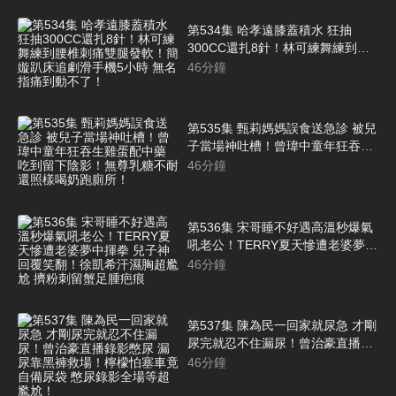
第534集 哈孝遠膝蓋積水 狂抽
300CC還扎8針！林可練舞練到腰
椎刺痛雙腿發軟！簡嫙趴床追劇滑
46
分鐘
手機5小時 無名指痛到動不了！
第535集 甄莉媽媽誤食送急診 被兒
子當場神吐槽！曾瑋中童年狂吞生
雞蛋配中藥 吃到留下陰影！無尊乳
46
分鐘
糖不耐 還照樣喝奶跑廁所！
第536集 宋哥睡不好遇高溫秒爆氣
吼老公！TERRY夏天慘遭老婆夢中
揮拳 兒子神回覆笑翻！徐凱希汗濕
46
分鐘
胸超尷尬 擠粉刺留蟹足腫疤痕
第537集 陳為民一回家就尿急 才剛
尿完就忍不住漏尿！曾治豪直播錄
影憋尿 漏尿靠黑褲救場！檸檬怕塞
46
分鐘
車竟自備尿袋 憋尿錄影全場等超尷
尬！