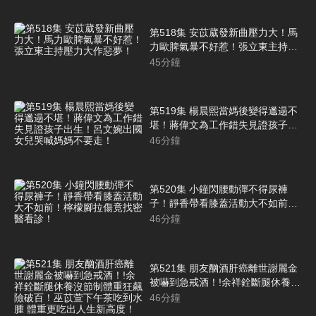
第518集 安苡葳發新曲壓力大！馬
力歐脾氣暴不好惹！張立東主持壓
力大作惡夢！
45
分鐘
第519集 楊晨熙當媽後變得邋遢不
堪！蔣偉文為工作錯失見證孩子出
生！呂文婉出國女兒哭喊媽媽不要
46
分鐘
走！
第520集 小鐘閃腰動彈不得尿褲
子！靜香帶看膝蓋活動大不如前！
檸檬腳拉傷竟找密醫看診！
46
分鐘
第521集 朋友酗酒肝癌離世謝麗金
被嚇到急戒酒！!余祥銓斷腿休養沒
節制體重狂飆險破百！巫苡萱下午
46
分鐘
茶吃到水腫 體重更吃出人生新高