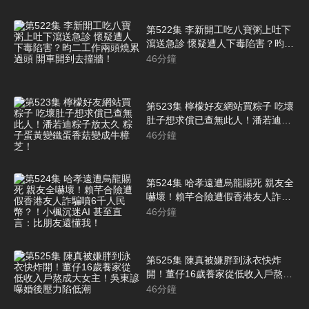
度！
第522集 李新開工吃八寶粥上吐下
瀉送急診 懷疑遭人下毒陷害？昀二
工作兩頭燒累過頭 開車開到去撞
46
分鐘
牆！
第523集 檸檬好友網站買粽子 吃壞
肚子想求償已查無此人！潘若迪粽
子放太久 粽子蛋黃變鐵蛋香菇變成
46
分鐘
牛樟芝！
第524集 哈孝遠遭烏龍賜死 親友全
嚇壞！賴芊合險遭假香港友人詐騙
噴6千人民幣？！小楓沉迷AI 甚至
46
分鐘
直言：比朋友還懂我！
第525集 陳真被嫌胖到泳衣快炸
開！董仔16歲養家從低收入戶熬成
大女主！吳東諺曝婚後壓力陷低潮
46
分鐘