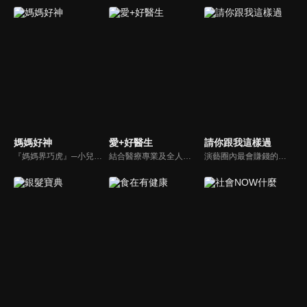
媽媽好神
愛+好醫生
請你跟我這樣過
『媽媽界巧虎』─小兒科醫師黃瑽寧，『國民媽媽』─鍾欣凌，兩人領軍擁有十八般武藝的好神媽媽團，為全台媽媽們發聲，所有育兒新知，家庭秘辛，全家大小健康，都會在《媽媽好神》一一解惑！
結合醫療專業及全人關懷的新型態節目，主持人黃瑽寧醫師親訪家庭，跨領域醫療顧問團全方位檢視，提供最完整、實用和正確的資訊來守護孩子的健康。
演藝圈內最會賺錢的侯昌明，以親身經歷教你理財；採訪經歷豐沛的黃文華，把所見所聞通通報你哉。不論是理財知識、兩性問題、生活資訊，完全貼近市井小民的所需所求，保證讓你生活過更好！