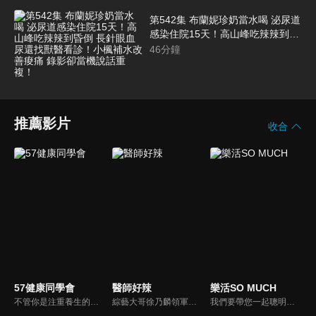
第542集 布蘭妮珍奶當水喝 泌尿道
感染住院15天！高山峰吃辣辣到昏
倒 長針眼血尿還找獸醫看診！小楓
46
分鐘
補水改善痠痛 錄影卻當機說話重
複！
推薦影片
收合
57健康同學會
醫師好辣
樂活SO MUCH
不管你是注重養生的四、五年級，還是邁入熟男熟女的六年級生，或是充滿活力的七年級生，主播隋安德、許晶晶和醫藥記者及健康專家，要告訴大家自己的身體密碼，讓你健康滿分！
綜藝大哥徐乃麟領軍，率領「好辣軍團」挑戰醫界麻辣話題，對上帥哥美女醫師團，不一樣的白色旋風即將登場！以前不敢說的，現在說給你聽，只要你想聽，我們就敢問！沒有不能聊，就怕不夠辣！絕對讓您耳目一新！打破傳統，跳脫框架！挖掘麻辣秘辛！
我們要帶您一起聰明快樂過生活！由聰明生活家張雅芳主持的健康休閒資訊類節目，主題式介紹探討各種飲食、保健、醫學、休閒、民生、環保等，各種國人關心的樂活新訊，讓觀眾朋友一同感受快樂、用心過生活，其實就是那麼的簡單。