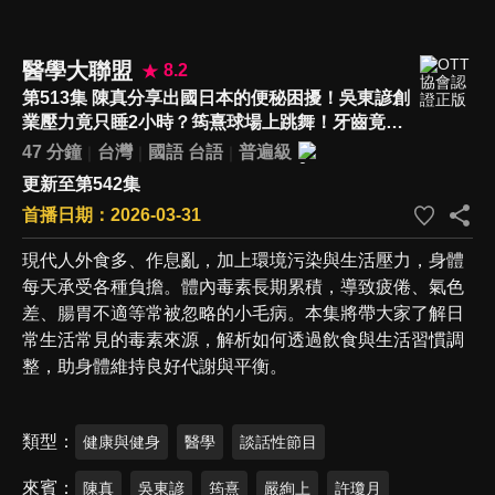
醫學大聯盟
8.2
第513集 陳真分享出國日本的便秘困擾！吳東諺創
業壓力竟只睡2小時？筠熹球場上跳舞！牙齒竟當
眾「離家出走」？
47 分鐘
台灣
國語
台語
普遍級
更新至第542集
首播日期：2026-03-31
現代人外食多、作息亂，加上環境污染與生活壓力，身體
每天承受各種負擔。體內毒素長期累積，導致疲倦、氣色
差、腸胃不適等常被忽略的小毛病。本集將帶大家了解日
常生活常見的毒素來源，解析如何透過飲食與生活習慣調
整，助身體維持良好代謝與平衡。
類型
健康與健身
醫學
談話性節目
來賓
陳真
吳東諺
筠熹
嚴絢上
許瓊月