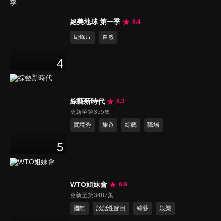
絕美地球 第一季
8.4
紀錄片
自然
4
綜藝新時代
8.3
更新至第355集
實境秀
旅遊
綜藝
職場
5
WTO姐妹會
8.9
更新至第3487集
國際
談話性節目
綜藝
娛樂