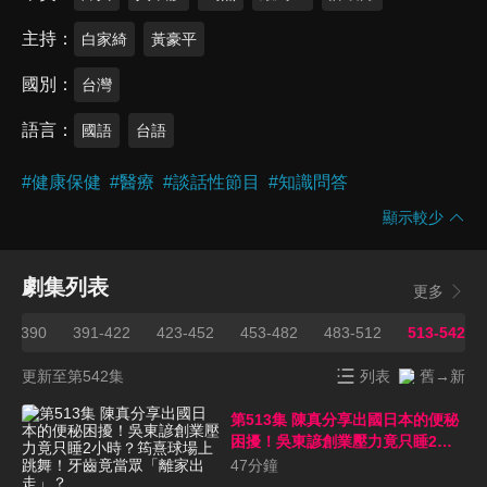
主持
白家綺
黃豪平
國別
台灣
語言
國語
台語
#
健康保健
#
醫療
#
談話性節目
#
知識問答
顯示較少
劇集列表
更多
61-390
391-422
423-452
453-482
483-512
513-542
更新至第542集
列表
舊→新
第513集 陳真分享出國日本的便秘
困擾！吳東諺創業壓力竟只睡2小
時？筠熹球場上跳舞！牙齒竟當眾
47
分鐘
「離家出走」？