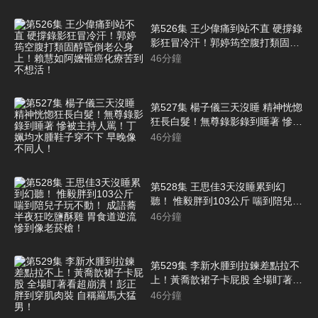
第526集 王少偉痛到站不直 硬撐錄
影狂冒冷汗！郭婷筠空腹打類固醇
昏倒老公身上！賴慧如阿嬤罹癌化
46
分鐘
療苦到不想活！
第527集 楊子儀三天沒睡 精神恍惚
狂長白髮！無尊錄影錄到睡著 慘被
主持人罵！丁姵均水腫鞋子穿不下
46
分鐘
早晚像不同人！
第528集 王思佳3天沒睡累到幻
聽！ 惟毅胖到103公斤 喘到陪兒子
玩不動！ 成語蕎半夜狂吃鹽酥雞
46
分鐘
胃食道逆流慘到像老菸槍！
第529集 李新水腫到拉鍊差點拉不
上！黃喬歆裙子卡屁股 全場盯著看
超崩潰！彭正胖到穿肌肉裝 自稱羅
46
分鐘
馬大猛男！