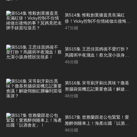
第514集 惟毅創業膝蓋竟長滿紅
疹！Vicky控制不住情緒做出後悔的
事？萁媽竟把名牌手錶當垃圾丟？
47
分鐘
第515集 王思佳當媽後不愛打扮？
馬國弼半夜濺血！蔡允潔小孩身體
狀況很多！
46
分鐘
第516集 宋哥刷牙刷出異味？撒基
努腦袋當機忘記重要會議！解婕翎
臉紅腫嚇到當場落淚？
46
分鐘
第517集 曾雅蘭跟老公包緊緊！愛
雅醉倒睡車上！海產出國「以酒會
友」！
46
分鐘