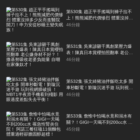
第530集 趙正平手搖喝到褲子拉不
上！熊熊減肥代價慘烈 體重沒掉多
少反而進醫院開刀！申力安從秒睡
46
分鐘
王變失眠族！
第531集 吳東諺砸千萬創業壓力爆
表！陳真日本賞櫻拍照翻車 老公嫌
身材不好？！撒基努吸收老婆負能
46
分鐘
量 自嘲在家像奴才！
第532集 張文綺豬油拌飯吃太多 開
車秒斷電！劉璇沉迷手遊 玩到視網
膜破損 ！MBT1半夜滑手機看到殘
46
分鐘
影 用眼過度差點失去平衡！
第533集 詹惟中怕喝水竟和溺水有
關？！GIGI一天喝不到200cc水 罹
急性腎炎住院！ 阿諾三餐狂嗑11個
45
分鐘
麵包 體重過輕卻膽固醇超標！