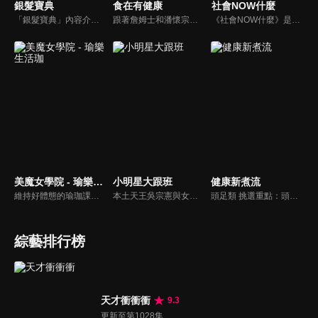
銀髮寶典
食在有健康
社會NOW什麼
「銀髮寶典」內容介紹銀髮族相關的醫療知識，讓爺爺奶奶們能了解銀髮族常見的疾病、或是身體常遇到的問題，並邀請專業的醫師上節目解答，詳細深入且淺顯易懂的方式講述給各位爺爺奶奶們。為銀髮族的身體健康預防把關，讓爺爺奶奶能有一個樂活的退休生活。
跟著詹姆士和潘懷宗博士就能輕鬆學料理！只是品嚐美食之餘，身體健康也要懂得把關，每集都會傳授生活健康資訊，破除一般飲食迷思，讓大家吃得美味、活得健康！
《社會NOW什麼》是一檔探討社會案件、時事的節目，為你揭開社會案件的來龍去脈，犯罪人的心理解析。
美魔女學院 - 瑜樂生活珈
小明星大跟班
健康新煮流
維持好體態的瑜珈課程，有著豐富的瑜珈姿勢，伸展筋骨舒緩全身疲勞，緊緻肌肉線條，不只能雕塑美美的身材也能夠讓身心靈都暢快健康，跟上我們的腳步一起踏上瑜樂生活珈，輕鬆好上手，快樂享瘦！
本土天王吳宗憲與女兒吳姍儒（Sandy）搭檔主持，每集邀請來賓暢談演藝圈大小事，父女檔聯手笑果十足，老梗搭上新世代，最新組合強勢登場！
頭足類 挑選重點：頭足類利用清洗時去除內臟可以降低膽固醇的攝取。挑選雙眼清澈明亮，眼球稍微凸出，肉質結實有彈性為佳。身體具透明感，觸腕或是吸盤一碰到活體就會吸附住便是新鮮的。
綜藝排行榜
天才衝衝衝
9.3
更新至第1028集