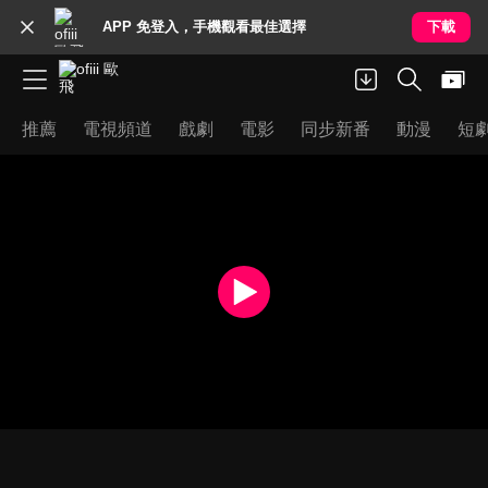
APP 免登入，手機觀看最佳選擇
下載
推薦
電視頻道
戲劇
電影
同步新番
動漫
短