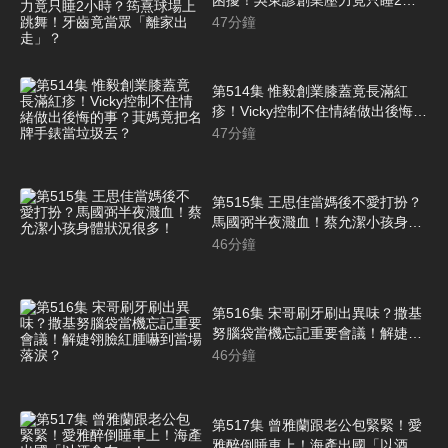
時？筠熹球場上跳舞！牙齒竟當眾
47
分鐘
「離家出走」？
第514集 惟毅創業膝蓋竟長滿紅
疹！Vicky控制不住情緒做出後悔的
事？萁媽竟把名牌手錶當垃圾丟？
47
分鐘
第515集 王思佳當媽後不愛打扮？
馬國弼半夜濺血！蔡允潔小孩身體
狀況很多！
46
分鐘
第516集 宋哥刷牙刷出異味？撒基
努腦袋當機忘記重要會議！解婕翎
臉紅腫嚇到當場落淚？
46
分鐘
第517集 曾雅蘭跟老公包緊緊！愛
雅醉倒睡車上！海產出國「以酒會