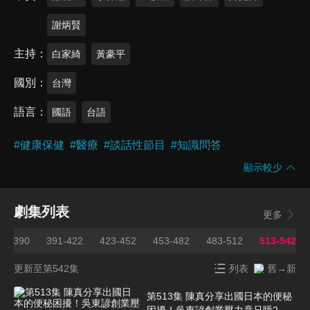
謝炳賢
主持
白家綺
黃豪平
國別
台灣
語言
國語
台語
#
健康保健
#
醫療
#
談話性節目
#
知識問答
顯示較少
劇集列表
更多
61-390
391-422
423-452
453-482
483-512
513-542
更新至第542集
列表
舊→新
第513集 陳真分享出國日本的便秘
困擾！吳東諺創業壓力竟只睡2小