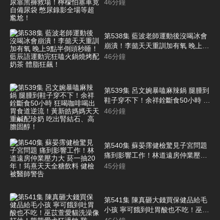
影憋尿 漏尿靠黑褲救場！檸檬怕塞
46
分鐘
車竟自備尿袋 憋尿錄影全場等超尷
尬！
第538集 藍波老師運動後沒喝冰會
崩潰！李懿天天重訓加有氧 晚上9
點半倒頭秒睡！藍辰語運動完狂嗑
46
分鐘
火鍋燒烤配奶茶 體脂狂飆！
第539集 呂文婉暴嗑麻辣鍋 腿腫到
鞋子穿不下！余祥銓斷食50小時 狂
喝咖啡喝出胃食道逆流！黃新皓媽
46
分鐘
媽天天重鹹配珍奶 吃出腎結石、高
膽固醇！
第540集 蘇晏霈健檢驚見子宮問題
痛到影響工作！林道遠房仲業壓力
大 菸一抽20年！筠熹天天全糖飲料
45
分鐘
健檢被醫師警告
第541集 陳真砸大錢買保健品給毛
小孩 寧可餓到吐胃酸也不吃！巫苡
萱愛貓洗澡像打仗！熊熊愛犬狂過