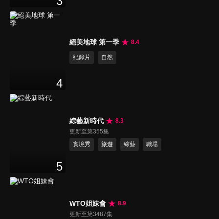
3
絕美地球 第一季
8.4
紀錄片
自然
4
綜藝新時代
8.3
更新至第355集
實境秀
旅遊
綜藝
職場
5
WTO姐妹會
8.9
更新至第3487集