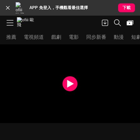
APP 免登入，手機觀看最佳選擇
下載
推薦
電視頻道
戲劇
電影
同步新番
動漫
短