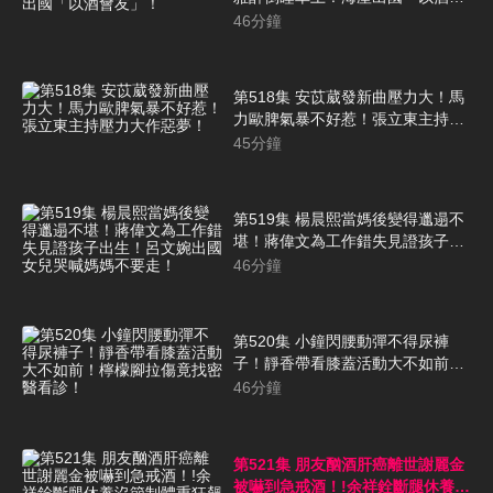
友」！
46
分鐘
第518集 安苡葳發新曲壓力大！馬
力歐脾氣暴不好惹！張立東主持壓
力大作惡夢！
45
分鐘
第519集 楊晨熙當媽後變得邋遢不
堪！蔣偉文為工作錯失見證孩子出
生！呂文婉出國女兒哭喊媽媽不要
46
分鐘
走！
第520集 小鐘閃腰動彈不得尿褲
子！靜香帶看膝蓋活動大不如前！
檸檬腳拉傷竟找密醫看診！
46
分鐘
第521集 朋友酗酒肝癌離世謝麗金
被嚇到急戒酒！!余祥銓斷腿休養沒