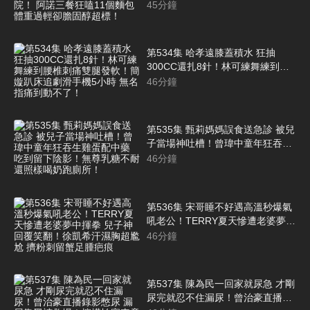
急性腎炎住院！ 阿諾三餐狂嗑11個
45
分鐘
麵包 體重過輕卻膽固醇超標！
第534集 哈孝遠膝蓋積水 狂抽
300CC還扎8針！林可練舞練到腰
椎刺痛雙腿發軟！簡嫙趴床追劇滑
46
分鐘
手機5小時 無名指痛到動不了！
第535集 甄莉媽媽誤食送急診 被兒
子當場神吐槽！曾瑋中童年狂吞生
雞蛋配中藥 吃到留下陰影！無尊乳
46
分鐘
糖不耐 還照樣喝奶跑廁所！
第536集 宋哥睡不好遇高溫秒爆氣
吼老公！TERRY夏天慘遭老婆夢中
揮拳 兒子神回覆笑翻！徐凱希汗濕
46
分鐘
胸超尷尬 擠粉刺留蟹足腫疤痕
第537集 陳為民一回家就尿急 才剛
尿完就忍不住漏尿！曾治豪直播錄