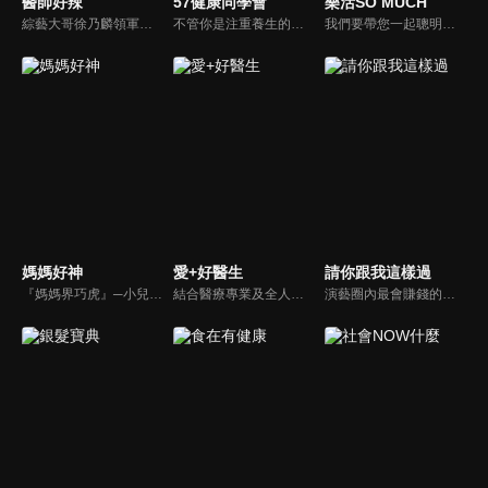
醫師好辣
57健康同學會
樂活SO MUCH
綜藝大哥徐乃麟領軍，率領「好辣軍團」挑戰醫界麻辣話題，對上帥哥美女醫師團，不一樣的白色旋風即將登場！以前不敢說的，現在說給你聽，只要你想聽，我們就敢問！沒有不能聊，就怕不夠辣！絕對讓您耳目一新！打破傳統，跳脫框架！挖掘麻辣秘辛！
不管你是注重養生的四、五年級，還是邁入熟男熟女的六年級生，或是充滿活力的七年級生，主播隋安德、許晶晶和醫藥記者及健康專家，要告訴大家自己的身體密碼，讓你健康滿分！
我們要帶您一起聰明快樂過生活！由聰明生活家張雅芳主持的健康休閒資訊類節目，主題式介紹探討各種飲食、保健、醫學、休閒、民生、環保等，各種國人關心的樂活新訊，讓觀眾朋友一同感受快樂、用心過生活，其實就是那麼的簡單。
媽媽好神
愛+好醫生
請你跟我這樣過
『媽媽界巧虎』─小兒科醫師黃瑽寧，『國民媽媽』─鍾欣凌，兩人領軍擁有十八般武藝的好神媽媽團，為全台媽媽們發聲，所有育兒新知，家庭秘辛，全家大小健康，都會在《媽媽好神》一一解惑！
結合醫療專業及全人關懷的新型態節目，主持人黃瑽寧醫師親訪家庭，跨領域醫療顧問團全方位檢視，提供最完整、實用和正確的資訊來守護孩子的健康。
演藝圈內最會賺錢的侯昌明，以親身經歷教你理財；採訪經歷豐沛的黃文華，把所見所聞通通報你哉。不論是理財知識、兩性問題、生活資訊，完全貼近市井小民的所需所求，保證讓你生活過更好！