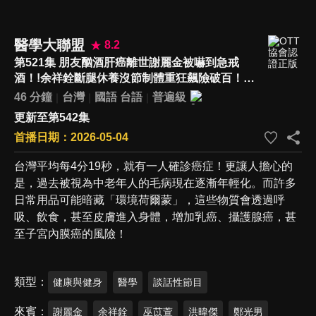
醫學大聯盟
8.2
第521集 朋友酗酒肝癌離世謝麗金被嚇到急戒
酒！!余祥銓斷腿休養沒節制體重狂飆險破百！巫
苡萱下午茶吃到水腫 體重更吃出人生新高度！
46 分鐘
台灣
國語
台語
普遍級
更新至第542集
首播日期：2026-05-04
台灣平均每4分19秒，就有一人確診癌症！更讓人擔心的
是，過去被視為中老年人的毛病現在逐漸年輕化。而許多
日常用品可能暗藏「環境荷爾蒙」，這些物質會透過呼
吸、飲食，甚至皮膚進入身體，增加乳癌、攝護腺癌，甚
至子宮內膜癌的風險！
類型
健康與健身
醫學
談話性節目
來賓
謝麗金
余祥銓
巫苡萱
洪暐傑
鄭光男