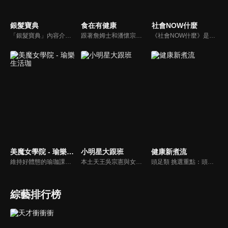
銀髮寶典
食在有健康
社會NOW什麼
「銀髮寶典」內容介紹銀髮族相關的醫療知識，讓爺爺奶奶們能了解銀髮族常見的疾病、或是身體常遇到的問題，並邀請專業的醫師上節目解答，詳細深入且淺顯易懂的方式講述給各位爺爺奶奶們。為銀髮族的身體健康預防把關，讓爺爺奶奶能有一個樂活的退休生活。
跟著詹姆士和潘懷宗博士就能輕鬆學料理！只是品嚐美食之餘，身體健康也要懂得把關，每集都會傳授生活健康資訊，破除一般飲食迷思，讓大家吃得美味、活得健康！
《社會NOW什麼》是一檔探討社會案件、時事的節目，為你揭開社會案件的來龍去脈，犯罪人的心理解析。
美魔女學院 - 瑜樂生活珈
小明星大跟班
健康新煮流
維持好體態的瑜珈課程，有著豐富的瑜珈姿勢，伸展筋骨舒緩全身疲勞，緊緻肌肉線條，不只能雕塑美美的身材也能夠讓身心靈都暢快健康，跟上我們的腳步一起踏上瑜樂生活珈，輕鬆好上手，快樂享瘦！
本土天王吳宗憲與女兒吳姍儒（Sandy）搭檔主持，每集邀請來賓暢談演藝圈大小事，父女檔聯手笑果十足，老梗搭上新世代，最新組合強勢登場！
頭足類 挑選重點：頭足類利用清洗時去除內臟可以降低膽固醇的攝取。挑選雙眼清澈明亮，眼球稍微凸出，肉質結實有彈性為佳。身體具透明感，觸腕或是吸盤一碰到活體就會吸附住便是新鮮的。
綜藝排行榜