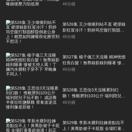
大女主！吳東諺曝婚後壓力陷低潮
46
分鐘
第526集 王少偉痛到站不直 硬撐錄
影狂冒冷汗！郭婷筠空腹打類固醇
昏倒老公身上！賴慧如阿嬤罹癌化
46
分鐘
療苦到不想活！
第527集 楊子儀三天沒睡 精神恍惚
狂長白髮！無尊錄影錄到睡著 慘被
主持人罵！丁姵均水腫鞋子穿不下
46
分鐘
早晚像不同人！
第528集 王思佳3天沒睡累到幻
聽！ 惟毅胖到103公斤 喘到陪兒子
玩不動！ 成語蕎半夜狂吃鹽酥雞
46
分鐘
胃食道逆流慘到像老菸槍！
第529集 李新水腫到拉鍊差點拉不
上！黃喬歆裙子卡屁股 全場盯著看