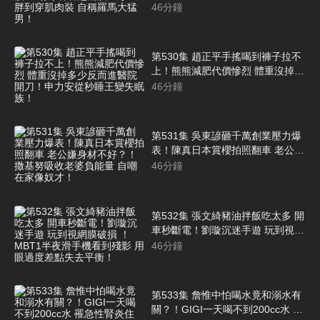
超崩潰！彭正胖到穿肌肉裝 自稱羅
46
分鐘
馬大猛男！
第530集 趙正平手搖喝到褲子拉不
上！熊熊減肥代價慘烈 體重沒掉多
少反而進醫院開刀！申力安從秒睡
46
分鐘
王變失眠族！
第531集 吳東諺砸千萬創業壓力爆
表！陳真日本賞櫻拍照翻車 老公嫌
身材不好？！撒基努吸收老婆負能
46
分鐘
量 自嘲在家像奴才！
第532集 張文綺豬油拌飯吃太多 開
車秒斷電！劉璇沉迷手遊 玩到視網
膜破損 ！MBT1半夜滑手機看到殘
46
分鐘
影 用眼過度差點失去平衡！
第533集 詹惟中怕喝水竟和溺水有
關？！GIGI一天喝不到200cc水 罹