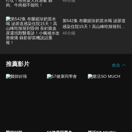
46
分鐘
敏 雞肉、牛肉都不能吃！
第542集 布蘭妮珍奶當水喝 泌尿道
感染住院15天！高山峰吃辣辣到昏
倒 長針眼血尿還找獸醫看診！小楓
46
分鐘
補水改善痠痛 錄影卻當機說話重
複！
推薦影片
收合