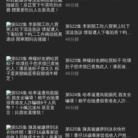
節制體重狂飆險破百！巫苡萱下午
46
分鐘
茶吃到水腫 體重更吃出人生新高
度！
第522集 李新開工吃八寶粥上吐下
瀉送急診 懷疑遭人下毒陷害？昀二
工作兩頭燒累過頭 開車開到去撞
46
分鐘
牆！
第523集 檸檬好友網站買粽子 吃壞
肚子想求償已查無此人！潘若迪粽
子放太久 粽子蛋黃變鐵蛋香菇變成
46
分鐘
牛樟芝！
第524集 哈孝遠遭烏龍賜死 親友全
嚇壞！賴芊合險遭假香港友人詐騙
噴6千人民幣？！小楓沉迷AI 甚至
46
分鐘
直言：比朋友還懂我！
第525集 陳真被嫌胖到泳衣快炸
開！董仔16歲養家從低收入戶熬成