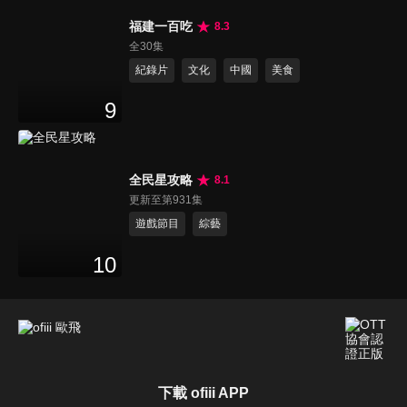
福建一百吃
8.3
全30集
紀錄片
文化
中國
美食
9
全民星攻略
8.1
更新至第931集
遊戲節目
綜藝
10
下載 ofiii APP