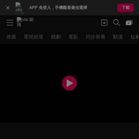
APP 免登入，手機觀看最佳選擇
下載
推薦
電視頻道
戲劇
電影
同步新番
動漫
短