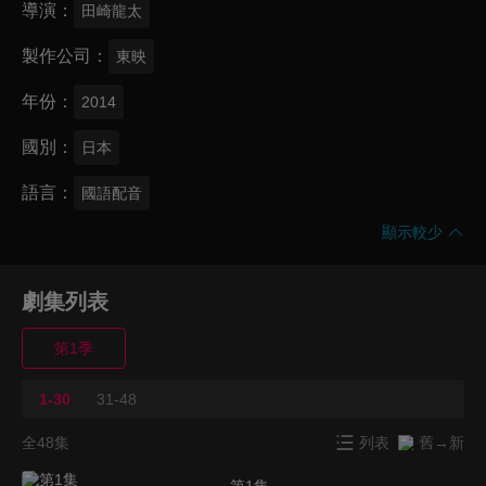
導演
田崎龍太
製作公司
東映
年份
2014
國別
日本
語言
國語配音
顯示較少
劇集列表
第1季
1-30
31-48
全48集
列表
舊→新
第1集