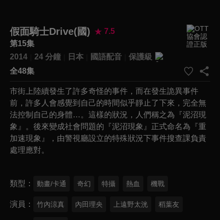
假面騎士Drive(國)
7.5
第15集
2014
24 分鐘
日本
國語配音
保護級
全48集
市街上陸續發生了許多奇怪的事件，而在發生詭異事件
前，許多人會感覺到自己的時間似乎靜止了下來，完全無
法控制自己的身體…。這樣的狀況，人們稱之為『泥沼現
象』。後來變成社會問題的『泥沼現象』正式命名為『重
加速現象』，由警視廳設立的特殊狀況下事件搜查課負責
處理應對。
類型
動畫/卡通
奇幻
特攝
熱血
機戰
演員
竹內涼真
內田理央
上遠野太洸
稻葉友