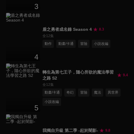
3
盾之勇者成名錄 Season 4
8.3
全12集
動作
動畫/卡通
冒險
小說改編
4
轉生為第七王子，隨心所欲的魔法學習
9.4
之路 S2
全12集
動畫/卡通
奇幻
冒險
魔法
異世界
小說改編
5
我獨自升級 第二季 -起於闇影-
9.8