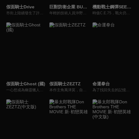
假面騎士Drive
巨獸防衛企業 BULLBUSTER
機動戰士鋼彈SEED FREEDOM
市街上陸續發生了許多奇怪的事件，而在發生詭異事件前，許多人會感覺到自己的時間似乎靜止了下來，完全無法控制自己的身體…。這樣的狀況，人們稱之為『泥沼現象』。後來變成社會問題的『泥沼現象』正式命名為『重加速現象』，由警視廳設立的特殊狀況下事件搜查課負責處理應對。
年輕的技術人員沖野鐵郎，帶著自己開發的新型機器人BULLBUSTER，被派往害獸驅除公司波止工業。對於從小就憧憬著機器人的他來說，能夠成為一名機器人駕駛員，就像做夢一樣。然而，在充滿期待的沖野面前的，是快要倒閉的公司以及每發射一枚飛彈時產生的資金問題，這是完全與想像不符的殘酷現實！？「打倒巨獸說起來簡單，可別忘了，實行起來是要花很多錢的！！」機器人的燃料費、駕駛員的人工費，甚至一顆子彈的浪費都是不可接受的。在消滅巨獸的「理想」和成本的「現實」的夾縫中，波止的未來會是怎樣？
時值C.E.75，戰火仍未停歇，接連爆發了獨立運動、藍色宇宙策劃的侵略行動等事件……為了平息事態，以拉克絲為首任總裁的世界和平監視機構「羅盤」就此創立，煌等人作為組織成員開始介入各地的鬥爭。就在此際，新興國家「基金國」提議以聯合作戰形式進攻藍色宇宙的總部。
假面騎士Ghost (國)
假面騎士ZEZTZ
命運拳台
一心想成為幽靈獵人的天空寺尊於18歲生日時，收到來自十年前亡父生前所寄的幽靈眼魂（Ghost Eyecon）後，突如其來地來自異世界的怪人眼魔出現在面前並盯上此物，甚至為救青梅竹馬月村朱里和御成而身亡。得到仙人的幫助之下而獲得Ghost驅動器變身，成為假面騎士Ghost並得以九十九日短暫的生命復甦。
本作主角萬津莫，自稱「普通的好青年」。然而，他從小就接連遭遇各種事故、犯罪，甚至如惡夢般的不幸事件，數都數不清。現在沒有工作，與妹妹萬津美浪同住，全靠妹妹的收入過活。不過，莫擁有一項特別的才能——能夠自行選擇想做的夢，並在夢中依照自己的意志行動，也就是所謂的「清晰夢」。憑藉這項能力，他每晚都在夢裡化身無敵特務，盡情活躍。就在這個表面上看似平凡無奇的男人，有一天在夢中得到了一條變身腰帶，化身為假面騎士！更令人驚訝的是，成為假面騎士後的他，還獲得了潛入他人夢境的能力。此時，世界正因某個黑幕的陰謀，出現會寄生在人類夢境中的惡夢使者一旦寄生成功，他們甚至會將觸手伸向現實世界，企圖把這個世界改造成如惡夢般的混沌之地。要消滅惡夢使者，必須潛入他人的夢境，並在保持自我意識的情況下作戰——而全世界唯一能做到這件事的人，正是莫！就此，守護人類(以及人類的睡眠)的英雄——假面騎士ZEZTZ，正式誕生！
為了找回失去的記憶，少女阿肝參加了神秘的「命運拳台」，但由於在陰差陽錯下使用了禁忌的機甲，因此引發出一系列風暴……內心柔弱善良的少女駕駛著嗜血復仇的機甲，在這座命運拳台上，為了再活一次的執念共同戰鬥。