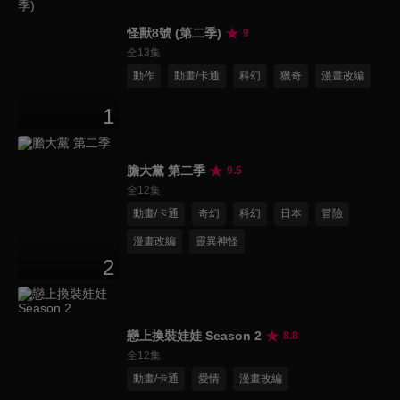
怪獸8號 (第二季)
9
全13集
動作
動畫/卡通
科幻
獵奇
漫畫改編
1
膽大黨 第二季
9.5
全12集
動畫/卡通
奇幻
科幻
日本
冒險
漫畫改編
靈異神怪
2
戀上換裝娃娃 Season 2
8.8
全12集
動畫/卡通
愛情
漫畫改編