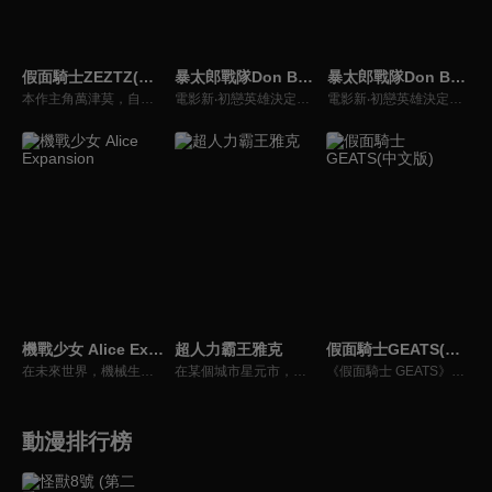
假面騎士ZEZTZ(中文版)
暴太郎戰隊Don Brothers THE MOVIE 新·初戀英雄
暴太郎戰隊Don Brothers THE MOVIE 新·初戀英雄(中文版)
本作主角萬津莫，自稱「普通的好青年」。然而，他從小就接連遭遇各種事故、犯罪，甚至如惡夢般的不幸事件，數都數不清。現在沒有工作，與妹妹萬津美浪同住，全靠妹妹的收入過活。不過，莫擁有一項特別的才能——能夠自行選擇想做的夢，並在夢中依照自己的意志行動，也就是所謂的「清晰夢」。憑藉這項能力，他每晚都在夢裡化身無敵特務，盡情活躍。就在這個表面上看似平凡無奇的男人，有一天在夢中得到了一條變身腰帶，化身為假面騎士！更令人驚訝的是，成為假面騎士後的他，還獲得了潛入他人夢境的能力。此時，世界正因某個黑幕的陰謀，出現會寄生在人類夢境中的惡夢使者一旦寄生成功，他們甚至會將觸手伸向現實世界，企圖把這個世界改造成如惡夢般的混沌之地。要消滅惡夢使者，必須潛入他人的夢境，並在保持自我意識的情況下作戰——而全世界唯一能做到這件事的人，正是莫！就此，守護人類(以及人類的睡眠)的英雄——假面騎士ZEZTZ，正式誕生！
電影新‧初戀英雄決定開拍！？金牌監製三枝玲子竟為這部作品，找來桃井太郎等真‧英雄出演，並在名導演黑岩指揮下開鏡。然而黑岩導演認為靈感比任何事都更重要，以致電影拍攝朝著意想不到的混亂方向展開！到底在所有演員都陷入混亂的情況下，電影拍攝能否順利完成？
電影新‧初戀英雄決定開拍！？金牌監製三枝玲子竟為這部作品，找來桃井太郎等真‧英雄出演，並在名導演黑岩指揮下開鏡。然而黑岩導演認為靈感比任何事都更重要，以致電影拍攝朝著意想不到的混亂方向展開！到底在所有演員都陷入混亂的情況下，電影拍攝能否順利完成？
機戰少女 Alice Expansion
超人力霸王雅克
假面騎士GEATS(中文版)
在未來世界，機械生物『VICE』突然襲來，人類不得不逃離地球。經由宇宙艦隊『SHARD』逃脫的途中，人類成功開發了得以對抗VICE的高次元武裝『Alice Gear』。具備適合操縱Alice Gear的資質「放射」的女性被稱為『Actress』。時光流逝，設立了對付VICE的組織『AEGiS』，符合『AEGiS』認可的民間企業Actress，如今有資格驅除VICE。這是身穿『Alice Gear』的少女們，拯救在宇宙間漂泊的人類的故事！
在某個城市星元市，市內的獅子尾山上聳立著一個放出異彩的巨大物體。被命名為「摩諾之角」的這個物體，實際上是16年前事件發生後所留下的「怪獸的角」。自從那次全球同時出現怪獸的「怪獸之日」事件以來，怪獸災害已成為日常，在日本的地球防衛隊以武力對抗怪獸的同時，怪獸防災科學調查所「SKIP」，則致力於進行科學調查與避難引導，以防止怪獸災害的發生與擴大。
《假面騎士 GEATS》的故事中，為了自神祕的敵人「邪魔徒」手中保護城市和平，主角們將變身為假面騎士，參加名為「願望大賽」擊潰敵人獲得點數，藉由成為競賽的贏家獲取「實現理想世界」的權利。
動漫排行榜