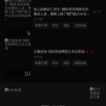
使人誤解的工房主~關於原英雄隊伍的
8.5
雜役人員，實際上除了戰鬥能力外全是
SSS的故事~
全12集
動畫/卡通
奇幻
冒險
小說改編
9
正義使者-我的英雄學院之非法英雄
8.1
全13集
動畫/卡通
奇幻
冒險
漫畫改編
10