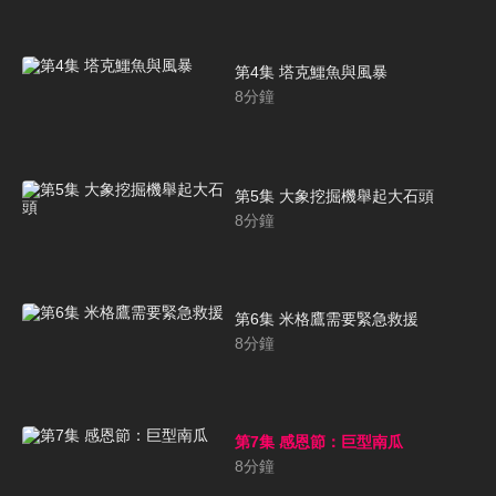
第4集 塔克鱷魚與風暴
8
分鐘
第5集 大象挖掘機舉起大石頭
8
分鐘
第6集 米格鷹需要緊急救援
8
分鐘
第7集 感恩節：巨型南瓜
8
分鐘