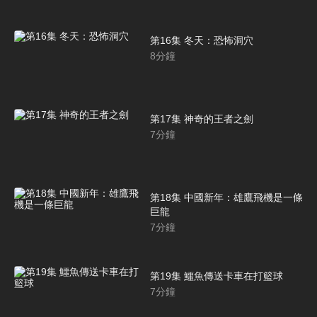
第16集 冬天：恐怖洞穴
8
分鐘
第17集 神奇的王者之劍
7
分鐘
第18集 中國新年：雄鷹飛機是一條
巨龍
7
分鐘
第19集 鱷魚傳送卡車在打籃球
7
分鐘