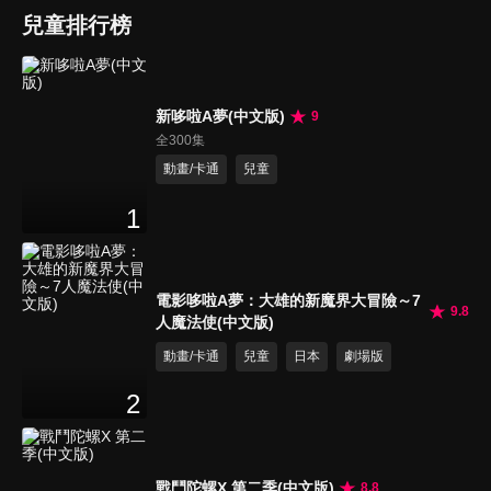
兒童排行榜
新哆啦A夢(中文版)
9
全300集
動畫/卡通
兒童
1
電影哆啦A夢：大雄的新魔界大冒險～7
9.8
人魔法使(中文版)
動畫/卡通
兒童
日本
劇場版
2
戰鬥陀螺X 第二季(中文版)
8.8