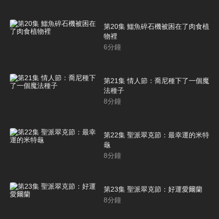
第20集 鱷魚碎石機被困在了肉食植
物裡
6
分鐘
第21集 情人節：喬尼種下了一個魔
法種子
8
分鐘
第22集 聖派翠克節：最幸運的米特
龜
8
分鐘
第23集 聖派翠克節：好運愛爾蘭
8
分鐘