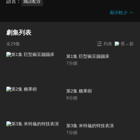
語言
國語配音
顯示較少
劇集列表
全29集
列表
舊→新
第1集 巨型豌豆蹦蹦床
7
分鐘
第2集 糖果樹
8
分鐘
第3集 米特龜的特技表演
7
分鐘