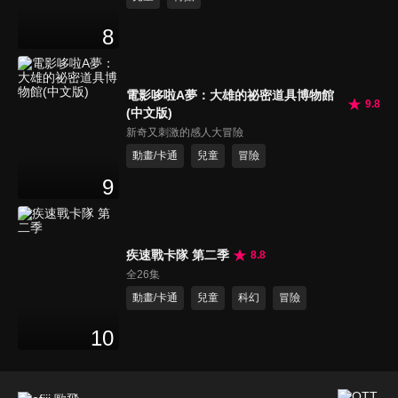
8
電影哆啦A夢：大雄的祕密道具博物館
9.8
(中文版)
新奇又刺激的感人大冒險
動畫/卡通
兒童
冒險
9
疾速戰卡隊 第二季
8.8
全26集
動畫/卡通
兒童
科幻
冒險
10