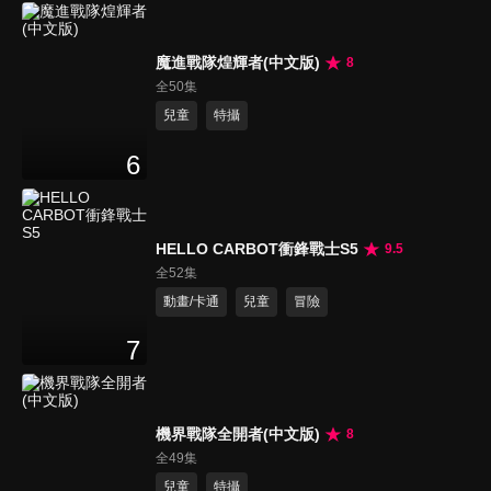
魔進戰隊煌輝者(中文版)
8
全50集
兒童
特攝
6
HELLO CARBOT衝鋒戰士S5
9.5
全52集
動畫/卡通
兒童
冒險
7
機界戰隊全開者(中文版)
8
全49集
兒童
特攝