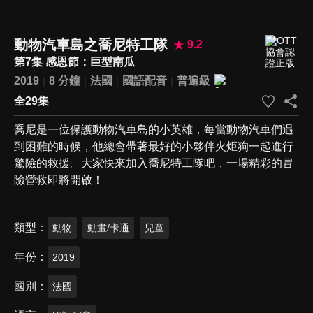
動物汽車島之喬尼特工隊
9.2
第7集 感恩節：巨型南瓜
2019
8 分鐘
法國
國語配音
普遍級
全29集
喬尼是一位保護動物汽車島的小英雄，每當動物汽車們遇
到困難的時候，他總會帶著最好的小夥伴火炬狗一起進行
驚險的救援。大家快來加入喬尼特工隊吧，一場精彩的冒
險營救即將開啟！
類型
動物
動畫/卡通
兒童
年份
2019
國別
法國