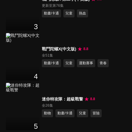
更新至第76集
動畫/卡通
兒童
熱血
3
戰鬥陀螺X(中文版)
8.8
全51集
動畫/卡通
兒童
運動賽事
青春
4
迷你特攻隊：超級戰警
8.8
全26集
動物
動畫/卡通
兒童
冒險
5