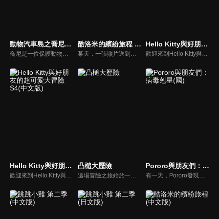
動物汽車島之喬尼特工隊 第二季
酷洛米的繽紛旅程 (日文版)
Hello Kitty與好朋友的超可愛大冒險S1(中文版)
喬尼是一位保護動物汽車島的小英雄，每當動物汽車們遇到困難的時候，他總會帶著最好的小夥伴火炬狗一起進行驚險的救援。大家快來加入喬尼特工隊吧，一場精彩的冒險營救即將開啟！
某天，一張照片送到了酷洛米的手機中。照片中的人是酷洛米失蹤的姊姊——洛米娜。「我想去找姊姊！」酷洛米究竟能不能順利見到洛米娜呢？
歡迎來到Hello Kitty與好朋友的超可愛大冒險!與Hello Kitty, 大眼蛙, 酷企鵝, 美樂蒂, 布丁狗還有酷洛米, 準備和朋友們一起經歷有趣的冒險吧!
Hello Kitty與好朋友的超可愛大冒險S4(中文版)
凸槌大歷險
Pororo與朋友們：病毒剋星(國)
歡迎來到Hello Kitty與好朋友的超可愛大冒險!與Hello Kitty, 大眼蛙, 酷企鵝, 美樂蒂, 布丁狗還有酷洛米, 準備和朋友們一起經歷有趣的冒險吧!
這場冒險之旅始於一隻粗心的送子鳥，不小心把寶寶送到錯的人家。他把熊貓家跟熊家的地址搞混了！而這隻凡事追求正確的熊，決定要規劃一場冒險，把熊貓寶寶送回父母身邊。漫長的旅行路上，他們遇見愛講話的鵜鶘、膽小的野狼以及生性浪漫的老虎，通過許多危險和難關，最後成功把熊貓寶寶送回父母身邊！
有一天，Pororo發現他玩的遊戲中出現了病毒怪物的入侵他的平板電腦。不久之後，Pororo得知病毒是如何傳播到現實世界的。與此同時，一直在努力研發疫苗的艾迪進入遊戲世界拯救小鎮，卻發現自己忘了帶疫苗。得知這一點後，Pororo在現實世界中與可怕的病毒鬥爭，並找尋方法幫助艾迪，他們能夠戰勝病毒並保護眾人嗎？