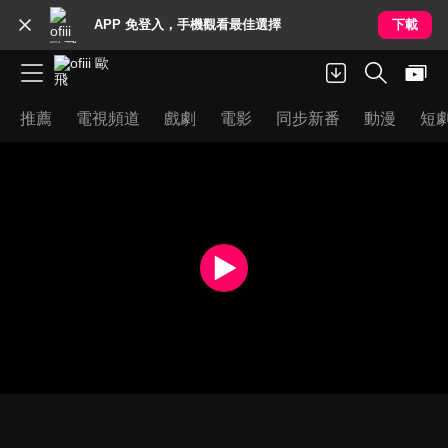
APP 免登入，手機觀看最佳選擇
下載
推薦
電視頻道
戲劇
電影
同步新番
動漫
短