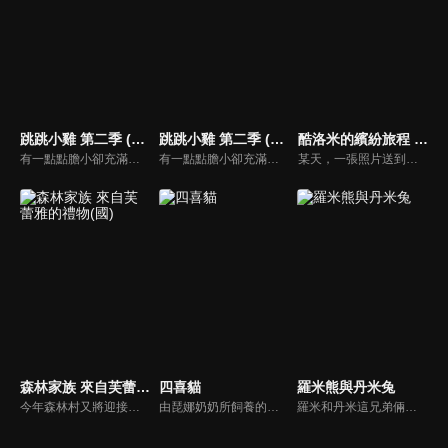
跳跳小雞 第二季 (中文版)
跳跳小雞 第二季 (日文版)
酷洛米的繽紛旅程 (中文版)
有一點點膽小卻充滿好奇心的"帶骨雞"，和總是用小跳步靠過來的舞蹈老師"小跳步青蛙老師"，以及其他具有獨特個性的夥伴們跳舞大活耀！在家裡和各種地方以「身體動了，心也舞動了起來♪」為主題。
有一點點膽小卻充滿好奇心的"帶骨雞"，和總是用小跳步靠過來的舞蹈老師"小跳步青蛙老師"，以及其他具有獨特個性的夥伴們跳舞大活耀！在家裡和各種地方以「身體動了，心也舞動了起來♪」為主題。
某天，一張照片送到了酷洛米的手機中。照片中的人是酷洛米失蹤的姊姊——洛米娜。「我想去找姊姊！」酷洛米究竟能不能順利見到洛米娜呢？
森林家族 來自芙蕾雅的禮物(國)
四喜貓
羅米熊與丹米兔
今年森林村又將迎接一年一度的星星慶典，大家都迫不及待，唯獨可可兔女孩芙蕾雅在傷腦筋。慶典當天是媽媽的生日，但她卻想不到該送媽媽什麼禮物。此外，芙蕾雅還被賦予重責大任，負責挑選“年度最佳樹木”這個重要的活動。芙蕾雅最後找到的，能讓大家都幸福的最棒禮物是什麼呢？
由琵娜奶奶所飼養的四隻小貓，他們組成了一個樂團，名為「巴菲貓樂團」。除了經常舉辦演唱會，在眾多貓咪們面前展現自己的音樂才華之外，他們也常常扮演救援隊的角色，幫助鎮上的動物們。
羅米和丹米這兄弟倆是形影不離的好夥伴。可是事情並不是從一開始就這樣的……星際探險家丹米的飛船某次偶然墜落在羅米的蜜罐房子上，不但把房子砸壞了，還強行霸佔了羅米的房間，他們從第一次見面就不能容忍對方。但是經過一系列的事情，兩人最終解開分歧，接受對方的不同，而成為最好的朋友。