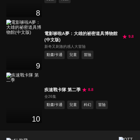
8
電影哆啦A夢：大雄的祕密道具博物館
9.8
(中文版)
新奇又刺激的感人大冒險
動畫/卡通
兒童
冒險
9
疾速戰卡隊 第二季
8.8
全26集
動畫/卡通
兒童
科幻
冒險
10