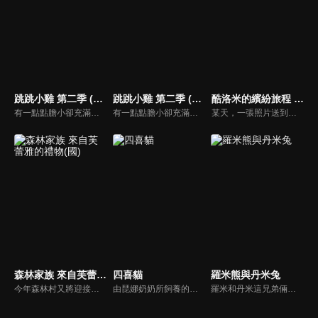
跳跳小雞 第二季 (中文版)
跳跳小雞 第二季 (日文版)
酷洛米的繽紛旅程 (中文版)
有一點點膽小卻充滿好奇心的"帶骨雞"，和總是用小跳步靠過來的舞蹈老師"小跳步青蛙老師"，以及其他具有獨特個性的夥伴們跳舞大活耀！在家裡和各種地方以「身體動了，心也舞動了起來♪」為主題。
有一點點膽小卻充滿好奇心的"帶骨雞"，和總是用小跳步靠過來的舞蹈老師"小跳步青蛙老師"，以及其他具有獨特個性的夥伴們跳舞大活耀！在家裡和各種地方以「身體動了，心也舞動了起來♪」為主題。
某天，一張照片送到了酷洛米的手機中。照片中的人是酷洛米失蹤的姊姊——洛米娜。「我想去找姊姊！」酷洛米究竟能不能順利見到洛米娜呢？
森林家族 來自芙蕾雅的禮物(國)
四喜貓
羅米熊與丹米兔
今年森林村又將迎接一年一度的星星慶典，大家都迫不及待，唯獨可可兔女孩芙蕾雅在傷腦筋。慶典當天是媽媽的生日，但她卻想不到該送媽媽什麼禮物。此外，芙蕾雅還被賦予重責大任，負責挑選“年度最佳樹木”這個重要的活動。芙蕾雅最後找到的，能讓大家都幸福的最棒禮物是什麼呢？
由琵娜奶奶所飼養的四隻小貓，他們組成了一個樂團，名為「巴菲貓樂團」。除了經常舉辦演唱會，在眾多貓咪們面前展現自己的音樂才華之外，他們也常常扮演救援隊的角色，幫助鎮上的動物們。
羅米和丹米這兄弟倆是形影不離的好夥伴。可是事情並不是從一開始就這樣的……星際探險家丹米的飛船某次偶然墜落在羅米的蜜罐房子上，不但把房子砸壞了，還強行霸佔了羅米的房間，他們從第一次見面就不能容忍對方。但是經過一系列的事情，兩人最終解開分歧，接受對方的不同，而成為最好的朋友。