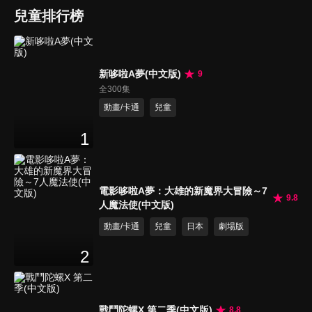
兒童排行榜
新哆啦A夢(中文版)
9
全300集
動畫/卡通
兒童
1
電影哆啦A夢：大雄的新魔界大冒險～7
9.8
人魔法使(中文版)
動畫/卡通
兒童
日本
劇場版
2
戰鬥陀螺X 第二季(中文版)
8.8