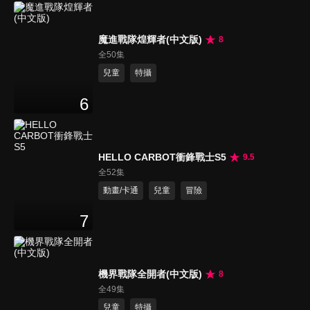
魔進戰隊煌輝者(中文版)
8
全50集
兒童
特攝
6
HELLO CARBOT衝鋒戰士S5
9.5
全52集
動畫/卡通
兒童
冒險
7
機界戰隊全開者(中文版)
8
全49集
兒童
特攝