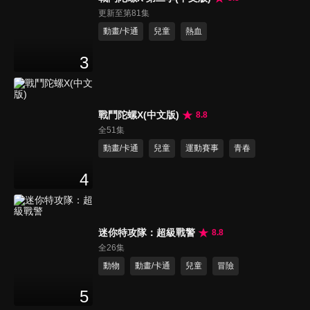
更新至第81集
動畫/卡通
兒童
熱血
3
戰鬥陀螺X(中文版)
8.8
全51集
動畫/卡通
兒童
運動賽事
青春
4
迷你特攻隊：超級戰警
8.8
全26集
動物
動畫/卡通
兒童
冒險
5