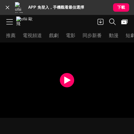
APP 免登入，手機觀看最佳選擇
下載
推薦
電視頻道
戲劇
電影
同步新番
動漫
短