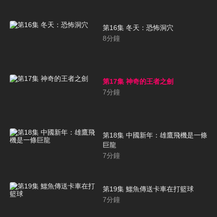
第16集 冬天：恐怖洞穴
8
分鐘
第17集 神奇的王者之劍
7
分鐘
第18集 中國新年：雄鷹飛機是一條
巨龍
7
分鐘
第19集 鱷魚傳送卡車在打籃球
7
分鐘