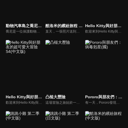
動物汽車島之喬尼特工隊 第二季
酷洛米的繽紛旅程 (日文版)
Hello Kitty與好朋友的超可愛大冒險S1(中文版)
喬尼是一位保護動物汽車島的小英雄，每當動物汽車們遇到困難的時候，他總會帶著最好的小夥伴火炬狗一起進行驚險的救援。大家快來加入喬尼特工隊吧，一場精彩的冒險營救即將開啟！
某天，一張照片送到了酷洛米的手機中。照片中的人是酷洛米失蹤的姊姊——洛米娜。「我想去找姊姊！」酷洛米究竟能不能順利見到洛米娜呢？
歡迎來到Hello Kitty與好朋友的超可愛大冒險!與Hello Kitty, 大眼蛙, 酷企鵝, 美樂蒂, 布丁狗還有酷洛米, 準備和朋友們一起經歷有趣的冒險吧!
Hello Kitty與好朋友的超可愛大冒險S4(中文版)
凸槌大歷險
Pororo與朋友們：病毒剋星(國)
歡迎來到Hello Kitty與好朋友的超可愛大冒險!與Hello Kitty, 大眼蛙, 酷企鵝, 美樂蒂, 布丁狗還有酷洛米, 準備和朋友們一起經歷有趣的冒險吧!
這場冒險之旅始於一隻粗心的送子鳥，不小心把寶寶送到錯的人家。他把熊貓家跟熊家的地址搞混了！而這隻凡事追求正確的熊，決定要規劃一場冒險，把熊貓寶寶送回父母身邊。漫長的旅行路上，他們遇見愛講話的鵜鶘、膽小的野狼以及生性浪漫的老虎，通過許多危險和難關，最後成功把熊貓寶寶送回父母身邊！
有一天，Pororo發現他玩的遊戲中出現了病毒怪物的入侵他的平板電腦。不久之後，Pororo得知病毒是如何傳播到現實世界的。與此同時，一直在努力研發疫苗的艾迪進入遊戲世界拯救小鎮，卻發現自己忘了帶疫苗。得知這一點後，Pororo在現實世界中與可怕的病毒鬥爭，並找尋方法幫助艾迪，他們能夠戰勝病毒並保護眾人嗎？