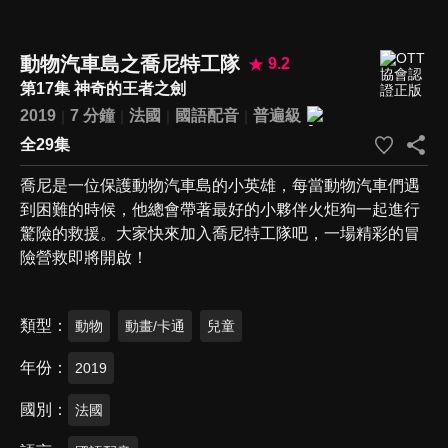
動物汽車島之喬尼特工隊
9.2
第17集 神奇的王者之劍
2019
7 分鐘
法國
國語配音
普遍級
全29集
喬尼是一位保護動物汽車島的小英雄，每當動物汽車們遇
到困難的時候，他總會帶著最好的小夥伴火炬狗一起進行
驚險的救援。大家快來加入喬尼特工隊吧，一場精彩的冒
險營救即將開啟！
類型
動物
動畫/卡通
兒童
年份
2019
國別
法國