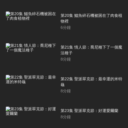
第20集 鱷魚碎石機被困在了肉食植
物裡
6
分鐘
第21集 情人節：喬尼種下了一個魔
法種子
8
分鐘
第22集 聖派翠克節：最幸運的米特
龜
8
分鐘
第23集 聖派翠克節：好運愛爾蘭
8
分鐘