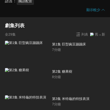
語言
國語配音
顯示較少
劇集列表
全29集
列表
舊→新
第1集 巨型豌豆蹦蹦床
7
分鐘
第2集 糖果樹
8
分鐘
第3集 米特龜的特技表演
7
分鐘