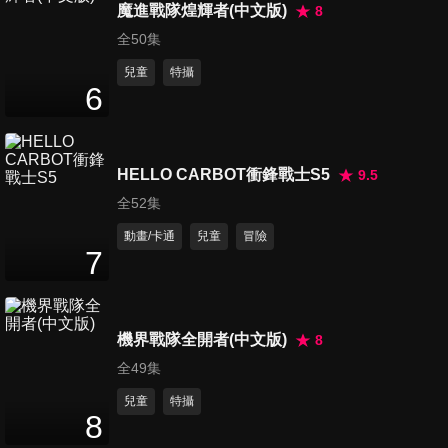
魔進戰隊煌輝者(中文版)
8
第16集 冬天：恐怖洞穴
全50集
8
分鐘
兒童
特攝
6
第17集 神奇的王者之劍
7
分鐘
HELLO CARBOT衝鋒戰士S5
9.5
全52集
第18集 中國新年：雄鷹飛機是
動畫/卡通
兒童
冒險
7
一條巨龍
7
分鐘
第19集 鱷魚傳送卡車在打籃球
機界戰隊全開者(中文版)
8
7
分鐘
全49集
兒童
特攝
8
第20集 鱷魚碎石機被困在了肉