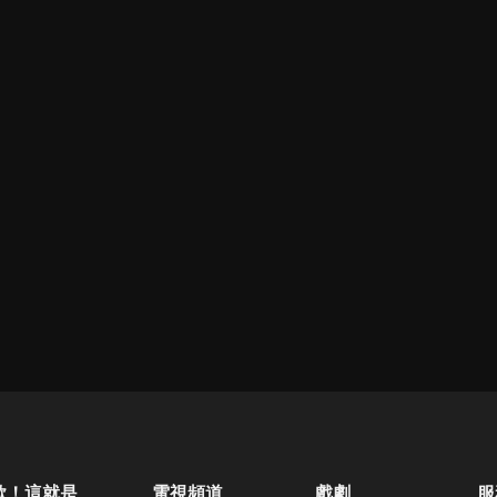
歐！這就是人生啊
電視頻道
戲劇
服