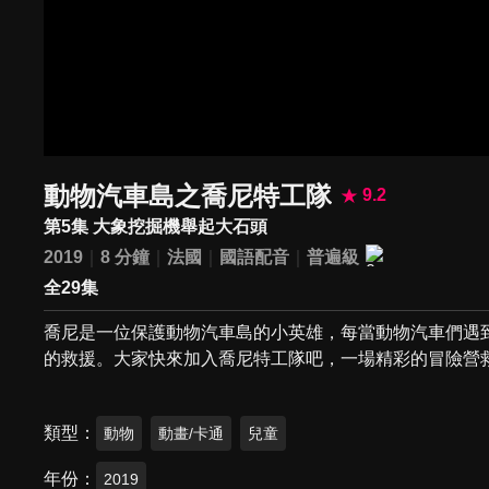
動物汽車島之喬尼特工隊
9.2
第5集 大象挖掘機舉起大石頭
2019
8 分鐘
法國
國語配音
普遍級
全29集
喬尼是一位保護動物汽車島的小英雄，每當動物汽車們遇
的救援。大家快來加入喬尼特工隊吧，一場精彩的冒險營
類型
動物
動畫/卡通
兒童
年份
2019