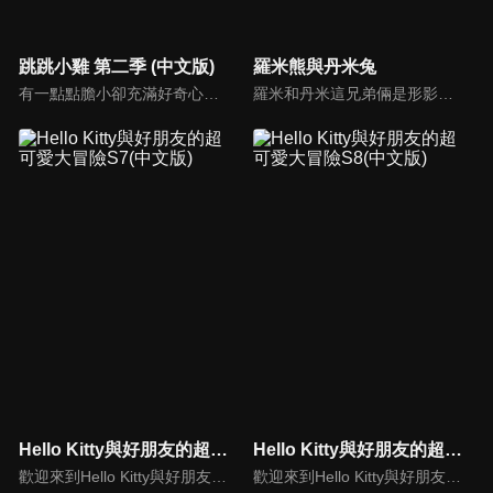
跳跳小雞 第二季 (中文版)
羅米熊與丹米兔
有一點點膽小卻充滿好奇心的"帶骨雞"，和總是用小跳步靠過來的舞蹈老師"小跳步青蛙老師"，以及其他具有獨特個性的夥伴們跳舞大活耀！在家裡和各種地方以「身體動了，心也舞動了起來♪」為主題。
羅米和丹米這兄弟倆是形影不離的好夥伴。可是事情並不是從一開始就這樣的……星際探險家丹米的飛船某次偶然墜落在羅米的蜜罐房子上，不但把房子砸壞了，還強行霸佔了羅米的房間，他們從第一次見面就不能容忍對方。但是經過一系列的事情，兩人最終解開分歧，接受對方的不同，而成為最好的朋友。
Hello Kitty與好朋友的超可愛大冒險S7(中文版)
Hello Kitty與好朋友的超可愛大冒險S8(中文版)
歡迎來到Hello Kitty與好朋友的超可愛大冒險! 與Hello Kitty, 大眼蛙, 酷企鵝, 美樂蒂, 布丁狗還有酷洛米, 準備和朋友們一起經歷有趣的冒險吧!
歡迎來到Hello Kitty與好朋友的超可愛大冒險! 與Hello Kitty, 大眼蛙, 酷企鵝, 美樂蒂, 布丁狗還有酷洛米, 準備和朋友們一起經歷有趣的冒險吧!