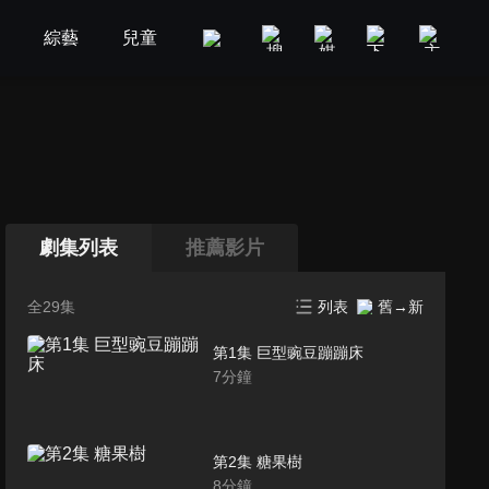
劇
綜藝
兒童
GOOD TV
娛樂
美食旅遊
劇集列表
推薦影片
全29集
列表
舊→新
第1集 巨型豌豆蹦蹦床
7
分鐘
第2集 糖果樹
8
分鐘