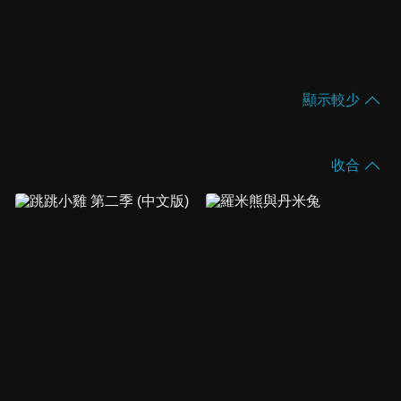
顯示較少
收合