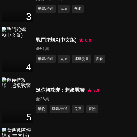
8
分鐘
動畫/卡通
兒童
熱血
3
第12集 耶誕節：長毛象冰雕
8
分鐘
戰鬥陀螺X(中文版)
8.8
全51集
第13集 耶誕節：聖誕雪橇
動畫/卡通
兒童
運動賽事
青春
8
分鐘
4
第14集 新年夜：潛水艇鯨魚
迷你特攻隊：超級戰警
8.8
8
分鐘
全26集
動物
動畫/卡通
兒童
冒險
5
第15集 冬天：滑冰
8
分鐘