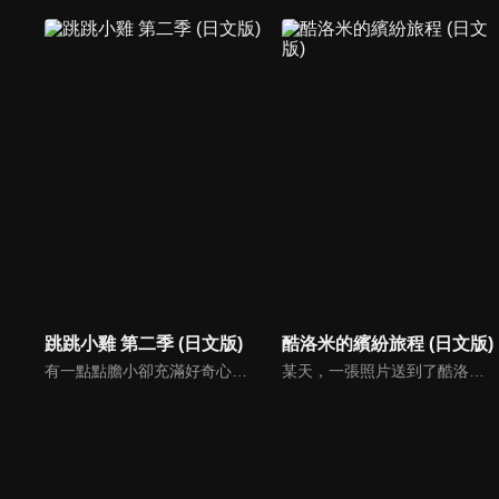
跳跳小雞 第二季 (日文版)
酷洛米的繽紛旅程 (日文版)
有一點點膽小卻充滿好奇心的"帶骨雞"，和總是用小跳步靠過來的舞蹈老師"小跳步青蛙老師"，以及其他具有獨特個性的夥伴們跳舞大活耀！在家裡和各種地方以「身體動了，心也舞動了起來♪」為主題。
某天，一張照片送到了酷洛米的手機中。照片中的人是酷洛米失蹤的姊姊——洛米娜。「我想去找姊姊！」酷洛米究竟能不能順利見到洛米娜呢？