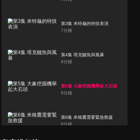
第3集 米特龜的特技表演
7
分鐘
第4集 塔克鱷魚與風暴
8
分鐘
第5集 大象挖掘機舉起大石頭
8
分鐘
第6集 米格鷹需要緊急救援
8
分鐘