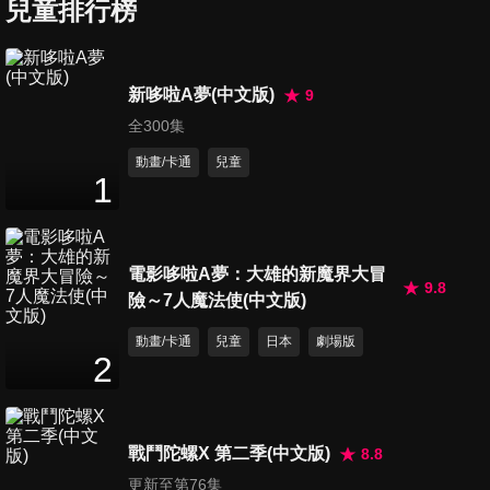
兒童排行榜
第7集 感恩節：巨型南瓜
8
分鐘
新哆啦A夢(中文版)
9
全300集
第8集 生日派對上的火災
8
分鐘
動畫/卡通
兒童
1
第9集 大象的沙雕城堡
8
分鐘
電影哆啦A夢：大雄的新魔界大冒
9.8
險～7人魔法使(中文版)
動畫/卡通
兒童
日本
劇場版
第10集 大象挖掘機挖掘寶藏
2
7
分鐘
戰鬥陀螺X 第二季(中文版)
8.8
第11集 犀牛翻斗車被困在沙漠
更新至第76集