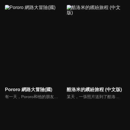
Pororo 網路大冒險(國)
酷洛米的繽紛旅程 (中文版)
有一天，Pororo和他的朋友們在啟動一款名為「黃金翅膀大冒險」的遊戲時陷入了電腦王國。在電腦王國中，Pororo 和克龍遇到了“奇奇王子”，並同意找到黃金翅膀來拯救公主。同時，Pororo的其他朋友在電腦王國中徘徊，被蜘蛛魔王抓獲。Pororo能否拯救公主和他的朋友們，逃離電腦王國呢？
某天，一張照片送到了酷洛米的手機中。照片中的人是酷洛米失蹤的姊姊——洛米娜。「我想去找姊姊！」酷洛米究竟能不能順利見到洛米娜呢？