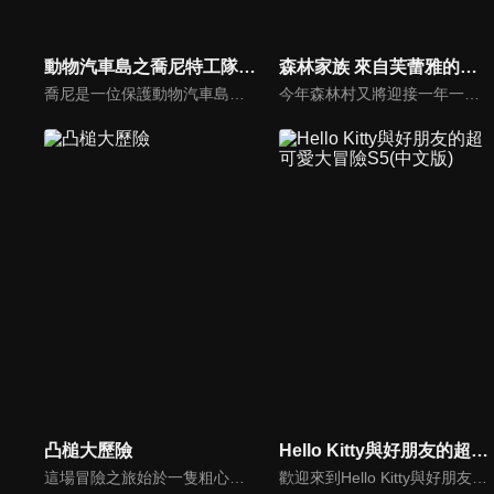
動物汽車島之喬尼特工隊 第二季
森林家族 來自芙蕾雅的禮物(國)
喬尼是一位保護動物汽車島的小英雄，每當動物汽車們遇到困難的時候，他總會帶著最好的小夥伴火炬狗一起進行驚險的救援。大家快來加入喬尼特工隊吧，一場精彩的冒險營救即將開啟！
今年森林村又將迎接一年一度的星星慶典，大家都迫不及待，唯獨可可兔女孩芙蕾雅在傷腦筋。慶典當天是媽媽的生日，但她卻想不到該送媽媽什麼禮物。此外，芙蕾雅還被賦予重責大任，負責挑選“年度最佳樹木”這個重要的活動。芙蕾雅最後找到的，能讓大家都幸福的最棒禮物是什麼呢？
凸槌大歷險
Hello Kitty與好朋友的超可愛大冒險S5(中文版)
這場冒險之旅始於一隻粗心的送子鳥，不小心把寶寶送到錯的人家。他把熊貓家跟熊家的地址搞混了！而這隻凡事追求正確的熊，決定要規劃一場冒險，把熊貓寶寶送回父母身邊。漫長的旅行路上，他們遇見愛講話的鵜鶘、膽小的野狼以及生性浪漫的老虎，通過許多危險和難關，最後成功把熊貓寶寶送回父母身邊！
歡迎來到Hello Kitty與好朋友的超可愛大冒險!與Hello Kitty, 大眼蛙, 酷企鵝, 美樂蒂, 布丁狗還有酷洛米, 準備和朋友們一起經歷有趣的冒險吧!