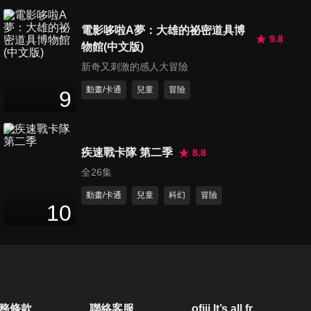
食植物裡
6
分鐘
電影哆啦A夢：大雄的祕密道具博
9.8
物館(中文版)
第21集 情人節：喬尼種下了一
新奇又刺激的感人大冒險
個魔法種子
8
分鐘
動畫/卡通
兒童
冒險
9
第22集 聖派翠克節：最幸運的
米特龜
疾速戰卡隊 第二季
8.8
8
分鐘
全26集
第23集 聖派翠克節：好運愛爾
動畫/卡通
兒童
科幻
冒險
10
蘭
8
分鐘
第24集 國際小狗日：火炬狗拯
救世界！
7
分鐘
務條款
聯絡客服
ofiii lt’s all free