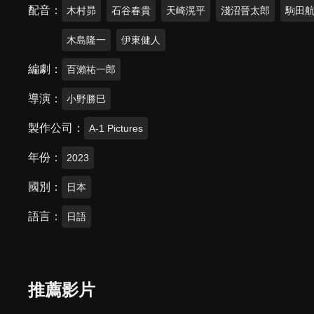
配音
木村昴
石谷春貴
天崎滉平
淺沼晉太郎
駒田
木島隆一
伊東健人
編劇
百瀨祐一郎
導演
小野勝巳
製作公司
A-1 Pictures
年份
2023
國別
日本
語言
日語
推薦影片