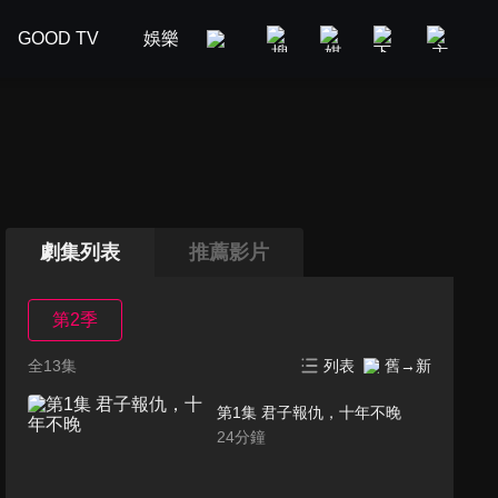
GOOD TV
娛樂
美食旅遊
新聞政論
汽車
劇集列表
推薦影片
第2季
全13集
列表
舊→新
第1集 君子報仇，十年不晚
24
分鐘