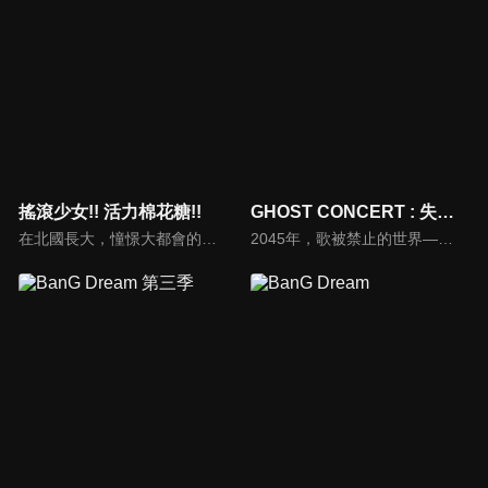
搖滾少女!! 活力棉花糖!!
GHOST CONCERT : 失落之歌
在北國長大，憧憬大都會的白狐女子「狐丸」，以一張甄選會的通知為契機，離開了故鄉，前往獨立樂隊聚集的聖地，下北澤。通過音樂交流，和夥伴們相遇，了解了夢境和現實、希望與絕望。狐丸能否遇見奇蹟？
2045年，歌被禁止的世界――。音樂的創造與演奏，全都由音樂應用程式《MiucS》代替人類一手包辦。少女・相葉芹亞與朋友們外出時，聽見了本應被禁止的歌聲。循著歌聲的方向，芹亞所看見的是——一名幽靈。自此世之外顯現的偉人――「偉大幽靈」。靈能力者集團――「TERA」。以及迴盪響起――「憑依鎮魂歌」。「這是，我直到成為幽靈為止的故事。」