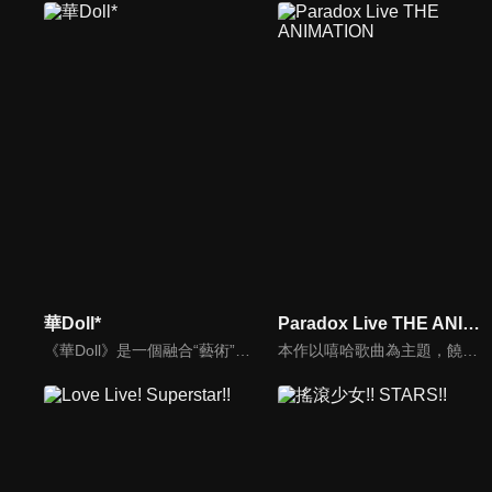
華Doll*
Paradox Live THE ANIMATION
《華Doll》是一個融合“藝術”與“醫療”的偶像製造計畫。通過植入特殊花種膠囊，與人類自身的成長產生共鳴從而最大限開發人體潛能，創造出接近“完美”的偶像。在偶像行業飽和的背景下，無數懷揣夢想的年輕人爭相參與這一計畫，經過嚴苛選拔和訓練，最終六名少年脫穎而出。他們各自懷抱不同的執念，為追逐夢想踏入這一光鮮卻殘酷的世界。然而，以生命為代價換取“華麗”，他們卻必須面對一個接連不斷的選擇：究竟是保持“人性”，還是成為“人偶”？在這個不存在完美的世界中，這群少年將如何抉擇，又將走向何方？
本作以嘻哈歌曲為主題，饒舌歌手們將各自憑藉獨有的音樂曲風，爭奪音樂界第一的名號。