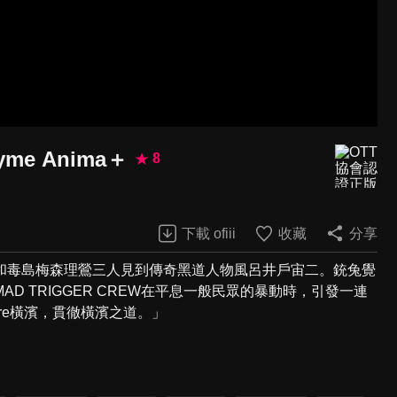
hyme Anima＋
8
下載 ofiii
收藏
分享
和毒島梅森理鶯三人見到傳奇黑道人物風呂井戶宙二。銃兔覺
 TRIGGER CREW在平息一般民眾的暴動時，引發一連
ore橫濱，貫徹橫濱之道。」