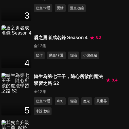
第11集 我們不需要道別, 無論
動畫/卡通
愛情
漫畫改編
3
你在哪裡, 我都會永遠記得你
24
分鐘
第12集 眼淚是源自內心, 而不
盾之勇者成名錄 Season 4
8.3
是大腦
全12集
24
分鐘
動作
動畫/卡通
冒險
小說改編
4
第13集 有希望的地方就有生
命，它帶給我們新的勇氣，讓
轉生為第七王子，隨心所欲的魔法
24
分鐘
我們再次堅強起來
9.4
學習之路 S2
全12集
動畫/卡通
奇幻
冒險
魔法
異世界
5
小說改編