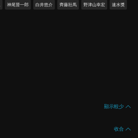
航
神尾晉一郎
白井悠介
齊藤壯馬
野津山幸宏
速水獎
顯示較少
收合