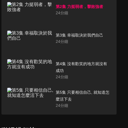
第2集 力挺弱者，擊敗強者
24
分鐘
第3集 幸福取決於我們自己
24
分鐘
第4集 沒有歡笑的地方就沒有
成功
24
分鐘
第5集 只要相信自己, 就知道怎
麼活下去
24
分鐘
第6集 友情是住在三個身體裡
的同一個靈魂