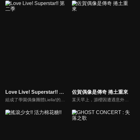
Love Live! Superstar!! 第二季
佐賀偶像是傳奇 捲土重來
組成了學園偶像團體Liella!的澀谷香音等人迎接新生，又有4名少女將在"學園偶像"的道路上邁出步伐！！ 我想要與新生們一起努力——。 加入了新成員，與香音等人一起朝著最亮的一顆星前進的「大家一起實現的故事 」(學園偶像計畫)。 展翅翱翔吧！我們的Love Live！
某天早上，源櫻因遭遇意外而斷送了生命。10年後─櫻在某棟洋房醒來，眼前的神祕偶像製作人・巽幸太郎向她表示「妳要和傳說中的少女們一起成為偶像拯救佐賀！」於是，由7名少女組成的偶像團體「法蘭秀秀」為了拯救已如風中殘燭的佐賀縣而展開活動。她們一路克服各種問題，並以喪屍的不死之軀不斷顛覆偶像的常識。然後，在平成最後的冬天，成功的舉行了第一次的獨立演唱，朝向傳說跨出了新的一步。