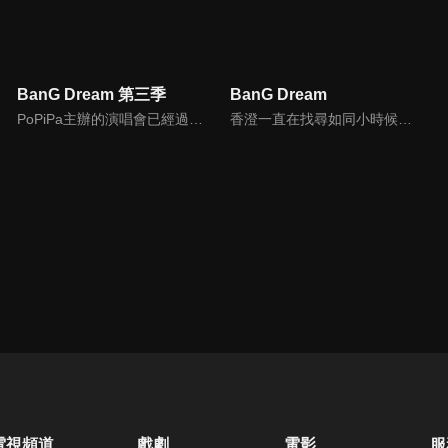
BanG Dream 第三季
BanG Dream
PoPiPa主辦的演唱會已經過了四個月，度過快樂的暑假後，時序進入秋天。一如既往過著每一天的香澄以及Poppin’Party的成員們，在Live House Galaxy看到了某張海報。另一方面，一封邀請函寄到了正在尋找團員的六花手上。再次登上那閃耀又令人怦然心動的舞台！只要和大家在一起，無論什麼夢想都能實現！
香澄一直在找尋如同小時候仰望星空時所聽見的「星之鼓動」一般，閃耀動人又令人怦然心動的事物。在香澄進入高中就讀後不久的某一天，她在老舊的當鋪倉庫與一把「星形的吉他」相遇，並感受到一股前所未有的悸動。與和她志同道合的四位少女一起，相信五個人一定就能夠辦到！一定要在這裡，舉行演唱會！
電視頻道
戲劇
電影
服