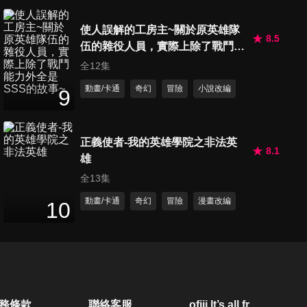
使人誤解的工房主~關於原英雄隊
8.5
伍的雜役人員，實際上除了戰鬥能
力外全是SSS的故事~
全12集
動畫/卡通
奇幻
冒險
小說改編
9
正義使者-我的英雄學院之非法英
8.1
雄
全13集
動畫/卡通
奇幻
冒險
漫畫改編
10
務條款
聯絡客服
ofiii lt’s all free