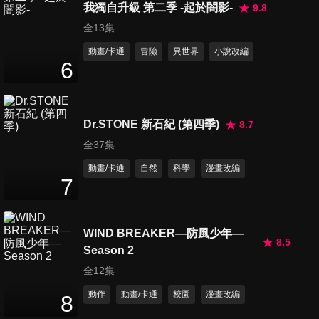
我獨自升級 第二季 -起於闇影-
9.8
全13集
動畫/卡通
冒險
異世界
小說改編
6
Dr.STONE 新石紀 (第四季)
8.7
全37集
動畫/卡通
自然
科學
漫畫改編
7
WIND BREAKER—防風少年—
8.5
Season 2
全12集
動作
動畫/卡通
校園
漫畫改編
8