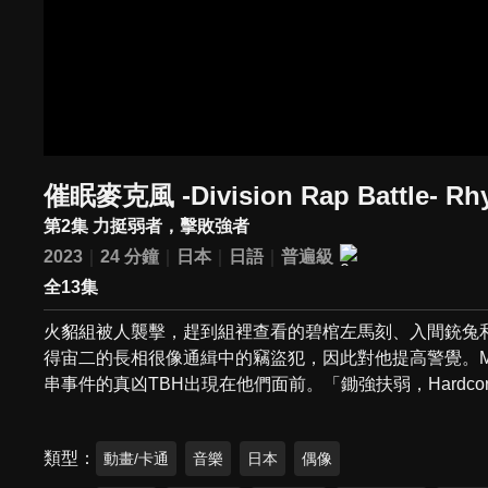
催眠麥克風 -Division Rap Battle- R
第2集 力挺弱者，擊敗強者
2023
24 分鐘
日本
日語
普遍級
全13集
火貂組被人襲擊，趕到組裡查看的碧棺左馬刻、入間銃兔
得宙二的長相很像通緝中的竊盜犯，因此對他提高警覺。MAD
串事件的真凶TBH出現在他們面前。「鋤強扶弱，Hardc
類型
動畫/卡通
音樂
日本
偶像