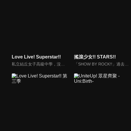
Love Live! Superstar!!
搖滾少女!! STARS!!
私立結丘女子高級中學，沒有歷史，沒有舊生，甚至校名也毫無知名度，在這間什麼都沒有的新學校裡，以澀谷香音為中心的五名少女邂逅了「學園偶像」。我想用歌聲……實現心願！仍然渺小的幾顆星星，她們遠大的想法此時開始交錯——。這就是從零開始，屬於擁有無限可能的她們「一起實現的故事 」(學園偶像計畫)。
「SHOW BY ROCK!!」過去曾推出過手機遊戲及多部動畫，是一個以樂團為中心的音樂主題作品。本次動畫新作《SHOW BY ROCK!! STARS!!》，將會登場 Mashumairesh!!、プラズマジカ、DOKONJOFINGER、シンガンクリムゾンズ、REIJINGSIGNAL、トライクロニカ、徒然なる操り霧幻庵、クリティクリスタ、BUDVIRGINLOGIC、ARCAREAFACT、Yokazenohorizon 等共計 11 組樂團。