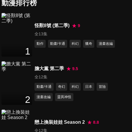
動漫排行榜
24
分鐘
第7集 地獄空蕩蕩, 魔鬼在人間
怪獸8號 (第二季)
9
24
分鐘
全13集
動作
動畫/卡通
科幻
獵奇
漫畫改編
1
第8集 每個人都有自己的苦難
24
分鐘
膽大黨 第二季
9.5
全12集
第9集 北風與太陽
動畫/卡通
奇幻
科幻
日本
冒險
24
分鐘
2
漫畫改編
靈異神怪
第10集 上一個開始的結束, 就
是下一個新的開始
戀上換裝娃娃 Season 2
8.8
24
分鐘
全12集