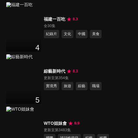
福建一百吃
8.3
全30集
紀錄片
文化
中國
美食
4
綜藝新時代
8.3
更新至第354集
實境秀
旅遊
綜藝
職場
5
WTO姐妹會
8.9
更新至第3483集