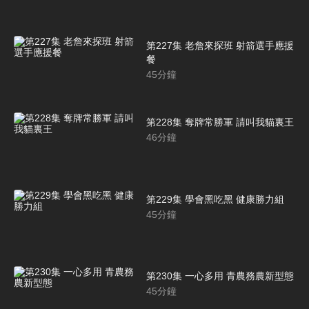
第227集 老詹來探班 射箭選手應援
餐
45
分鐘
第228集 奪牌常勝軍 請叫我貓裏王
46
分鐘
第229集 學會黑吃黑 健康勝力組
45
分鐘
第230集 一心多用 青農務農新型態
45
分鐘