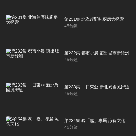
第231集 北海岸野味廚房大探索
45
分鐘
第232集 都市小農 譜出城市新綠洲
45
分鐘
第233集 一日東亞 新北異國風街道
45
分鐘
第234集 獨「嘉」專屬 涼食文化
46
分鐘