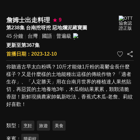
詹姆士出走料理
9
第238集 台南挖呀挖 惡地爛泥藏寶圖
45 分鐘
台灣
國語
普遍級
更新至第367集
首播日期：2023-12-10
你聽過古早太白粉嗎？10斤才能做1斤粉的葛鬱金長什麼
樣子？又是什麼樣的土地能種出這樣的傳統作物？「適者
生存」、「人定勝天」用在台南月世界的種植達人果然貼
切，再惡質的土地養地3年，木瓜樹結果累累，顆顆清脆
香甜！新鮮現摘農家帥氣新吃法，香蕉式木瓜-老詹、莉紋
好喜歡！
類型
烹飪
旅遊
美食
來賓
簡莉紋