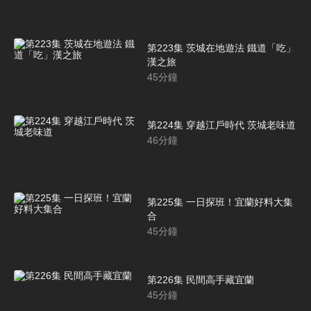
第223集 茨城在地遊法 鐵道「吃」
漢之旅
45
分鐘
第224集 穿越江戶時代 茨城老味道
46
分鐘
第225集 一日探班！宜蘭好料大集
合
45
分鐘
第226集 民間高手藏宜蘭
45
分鐘