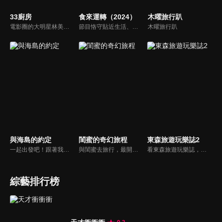
33廚房
食來運轉（2024）
木曜旅行趴
電影圈的大明星林美秀首度跨足綜藝接主持棒，帶領駱進漢師傅以及黃景龍師傅大展廚藝與觀眾們一起美味上菜！
節目恪守貼近生活、生動有趣的創作目標，探求美食新境界。八閩創富系列，展現勤勞樸實的八閩人播撒希望、耕耘收穫，共同構建起脫貧攻堅，創建小康生活的風貌。
木曜旅行趴
與海島的約定
閨蜜的奇幻旅程
東森旅遊玩樂誌2
一起出發吧！跟著我們一起體驗海島度假的迷人魅力！從金門開始以主題旅遊方式，跟隨主持人融入當地風土民情及內行人才知道的海島秘境，深度悠遊各個魅力島嶼，讓我們一起逃離城市生活，遠離塵世喧囂，來一趟海島旅程，體驗臨海觀景的視覺震撼，感受最原始的島嶼力量。
與閨蜜去旅行，最開心的就是不需要再顧及任何女生形象，可以盡情解放自己，一起完成瘋狂的事，節目主持人為演藝圈有十多年的情誼好友組合-小甜甜、王宇婕、王少偉和韋汝，帶領觀眾一起體驗閨蜜專屬浪漫行程，分享各自的時尚資訊，一起瘋一起笑，一同創造無價的回憶及故事！
看東森旅遊玩樂誌，發現旅遊吃喝玩樂新鮮事，玩樂誌帶大家輕鬆悠遊全世界！看主持人旅途中發生什麼大小趣事？挖掘什麼樣的文化趣味，和他們一起好笑、一起感動！跟著節目這樣玩！
綜藝排行榜