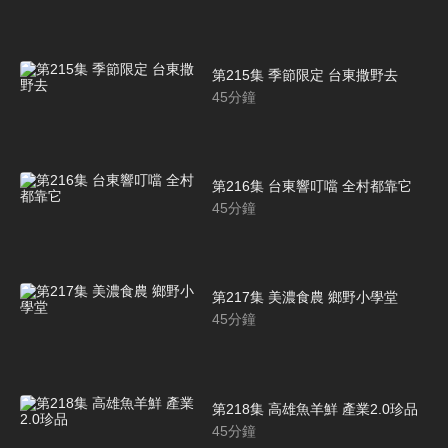
第215集 季節限定 台東撒野去
45
分鐘
第216集 台東響叮噹 全村都靠它
45
分鐘
第217集 美濃食農 鄉野小學堂
45
分鐘
第218集 高雄魚羊鮮 產業2.0珍品
45
分鐘