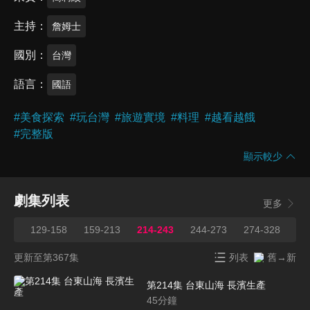
主持
詹姆士
國別
台灣
語言
國語
#
美食探索
#
玩台灣
#
旅遊實境
#
料理
#
越看越餓
#
完整版
顯示較少
劇集列表
更多
128
129-158
159-213
214-243
244-273
274-328
32
更新至第367集
列表
舊→新
第214集 台東山海 長濱生產
45
分鐘