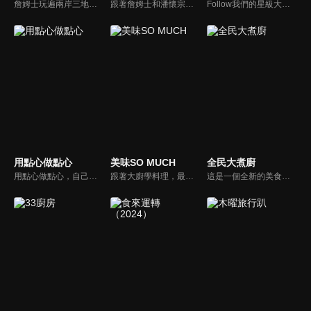
詹姆士玩遍兩岸三地、探索美味的根源！深入挖掘人與食物之間的美食故事，感受獨特地域文化對美食的影響，瞭解到中華飲食文化的精緻和源遠流長。哪裡排隊長，就往哪裡嚐！快跟上《詹姆士的美食餐車》，一起來吃香喝辣啦！
跟著詹姆士和潘懷宗博士就能輕鬆學料理！只是品嚐美食之餘，身體健康也要懂得把關，每集都會傳授生活健康資訊，破除一般飲食迷思，讓大家吃得美味、活得健康！
Follow我們的星級大廚和美食部落客，來場另類的美食饗宴吧！我們的星級主持人將化身為傳說中米其林指南的評分秘密客，帶大家拜訪各家知名的米其林餐廳，在餐廳主廚的指引下一同尋找當地特色食材、品嘗在地的隱藏版美食，一探其中的摘星秘訣。
用點心做點心
美味SO MUCH
全民大煮廚
用點心做點心，自己動手最開心！全台唯一以點心烘焙為主題的電視節目，邀請熱愛烘焙料理的你/妳，一起加入我們DIY各式各樣的點心。
跟著大廚學料理，最強的料理小百科，美味SO MUCH！
這是一個全新的美食節目，將為您煮出台灣的好滋味，豐富、美味的畫面，傳遞「煮廚」對料理的用心，獨特的介紹方式，要你吃得更有創意、吃得更有趣！現今飲食已趨健康走向為主，「全民大煮廚」要用「輕食輕煙」讓你吃出健康與活力，並帶觀眾們從食材開始，想成為達人級的吃貨，走～我們從「煮」開始！