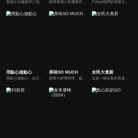
詹姆士玩遍兩岸三地、探索美味的根源！深入挖掘人與食物之間的美食故事，感受獨特地域文化對美食的影響，瞭解到中華飲食文化的精緻和源遠流長。哪裡排隊長，就往哪裡嚐！快跟上《詹姆士的美食餐車》，一起來吃香喝辣啦！
跟著詹姆士和潘懷宗博士就能輕鬆學料理！只是品嚐美食之餘，身體健康也要懂得把關，每集都會傳授生活健康資訊，破除一般飲食迷思，讓大家吃得美味、活得健康！
Follow我們的星級大廚和美食部落客，來場另類的美食饗宴吧！我們的星級主持人將化身為傳說中米其林指南的評分秘密客，帶大家拜訪各家知名的米其林餐廳，在餐廳主廚的指引下一同尋找當地特色食材、品嘗在地的隱藏版美食，一探其中的摘星秘訣。
用點心做點心
美味SO MUCH
全民大煮廚
用點心做點心，自己動手最開心！全台唯一以點心烘焙為主題的電視節目，邀請熱愛烘焙料理的你/妳，一起加入我們DIY各式各樣的點心。
跟著大廚學料理，最強的料理小百科，美味SO MUCH！
這是一個全新的美食節目，將為您煮出台灣的好滋味，豐富、美味的畫面，傳遞「煮廚」對料理的用心，獨特的介紹方式，要你吃得更有創意、吃得更有趣！現今飲食已趨健康走向為主，「全民大煮廚」要用「輕食輕煙」讓你吃出健康與活力，並帶觀眾們從食材開始，想成為達人級的吃貨，走～我們從「煮」開始！