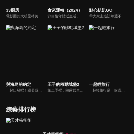
33廚房
食來運轉（2024）
點心趴趴GO
電影圈的大明星林美秀首度跨足綜藝接主持棒，帶領駱進漢師傅以及黃景龍師傅大展廚藝與觀眾們一起美味上菜！
節目恪守貼近生活、生動有趣的創作目標，探求美食新境界。八閩創富系列，展現勤勞樸實的八閩人播撒希望、耕耘收穫，共同構建起脫貧攻堅，創建小康生活的風貌。
帶大家去造訪每週不同主題的點心名店，節目中不只介紹人氣點心，結合周邊的吃喝玩樂，要帶給觀眾除了原本用點心做點心DIY手作樂趣之外，更要結合各商圈讓大家體驗食玩的樂趣
與海島的約定
王子的移動城堡2
一起輕旅行
一起出發吧！跟著我們一起體驗海島度假的迷人魅力！從金門開始以主題旅遊方式，跟隨主持人融入當地風土民情及內行人才知道的海島秘境，深度悠遊各個魅力島嶼，讓我們一起逃離城市生活，遠離塵世喧囂，來一趟海島旅程，體驗臨海觀景的視覺震撼，感受最原始的島嶼力量。
第二季裡，除露營車外，我們加入了更多的移動元素，節目中特別請來新的搭檔Akemi，從柬埔寨拉開冒險旅程的序幕，騎乘摩托車穿梭在城市中，再到澳洲來趟史詩般的公路旅行。
一起輕旅行是一個透過「舉重若輕」的旅行方式，帶領觀眾，深入了解台灣在地故事與生命力的旅遊節目。
綜藝排行榜