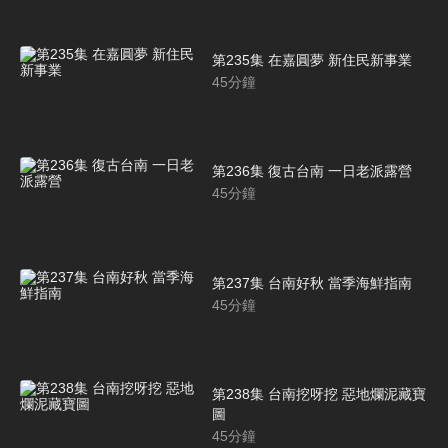
第235集 在嘉圓夢 新住民新事業
45
分鐘
第236集 復古台南 一日老派露營
45
分鐘
第237集 台南好秋 當季海鮮指南
45
分鐘
第238集 台南挖呀挖 惡地爛泥藏寶
圖
45
分鐘