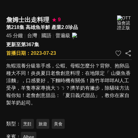
詹姆士出走料理
9
第218集 高雄魚羊鮮 產業2.0珍品
45 分鐘
台灣
國語
普遍級
更新至第367集
首播日期：2023-07-23
魚蝦混養分級靠手感，公蝦、母蝦怎麼分？背卵、抱卵品
種大不同！炎炎夏日老詹創意料理：在地限定「 山藥魚香
涼麵」，口感要好，下麵時機有關係！路竹羊咩咩AI人工
受孕，羊隻專家專挑大ㄋㄋ？擠羊奶有撇步，除騷味方法
報你知！老詹創意甜品：「夏日義式甜品」，教你在家自
製羊奶起司。
類型
烹飪
旅遊
美食
來賓
Albee