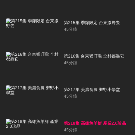
第215集 季節限定 台東撒野去
45
分鐘
第216集 台東響叮噹 全村都靠它
45
分鐘
第217集 美濃食農 鄉野小學堂
45
分鐘
第218集 高雄魚羊鮮 產業2.0珍品
45
分鐘