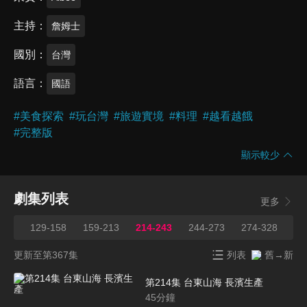
主持
詹姆士
國別
台灣
語言
國語
#
美食探索
#
玩台灣
#
旅遊實境
#
料理
#
越看越餓
#
完整版
顯示較少
劇集列表
更多
128
129-158
159-213
214-243
244-273
274-328
32
更新至第367集
列表
舊→新
第214集 台東山海 長濱生產
45
分鐘