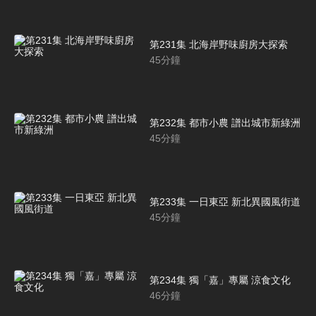
第231集 北海岸野味廚房大探索
45
分鐘
第232集 都市小農 譜出城市新綠洲
45
分鐘
第233集 一日東亞 新北異國風街道
45
分鐘
第234集 獨「嘉」專屬 涼食文化
46
分鐘