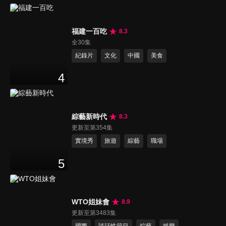
福建一百吃
8.3
全30集
紀錄片
文化
中國
美食
4
綜藝新時代
8.3
更新至第354集
實境秀
旅遊
綜藝
職場
5
WTO姐妹會
8.9
更新至第3483集