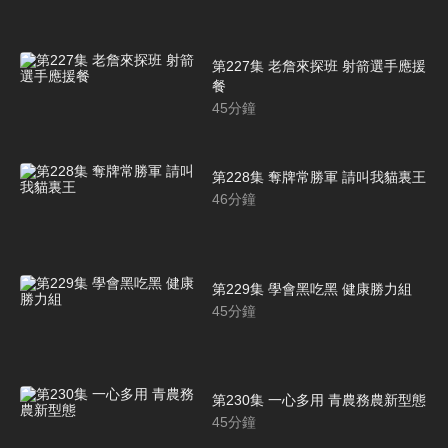
第227集 老詹來探班 射箭選手應援
餐
45
分鐘
第228集 奪牌常勝軍 請叫我貓裏王
46
分鐘
第229集 學會黑吃黑 健康勝力組
45
分鐘
第230集 一心多用 青農務農新型態
45
分鐘