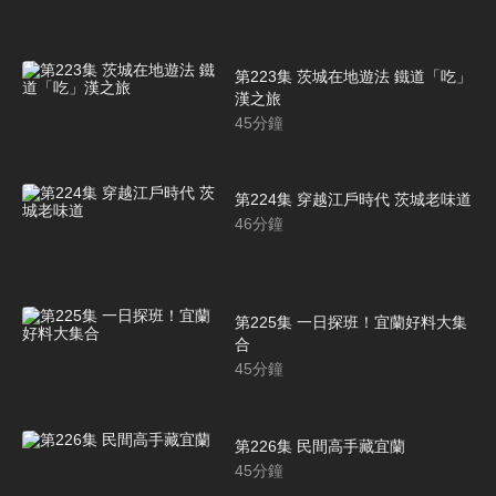
第223集 茨城在地遊法 鐵道「吃」
漢之旅
45
分鐘
第224集 穿越江戶時代 茨城老味道
46
分鐘
第225集 一日探班！宜蘭好料大集
合
45
分鐘
第226集 民間高手藏宜蘭
45
分鐘