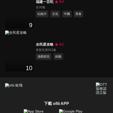
福建一百吃
8.3
全30集
紀錄片
文化
中國
美食
9
全民星攻略
8.1
更新至第931集
遊戲節目
綜藝
10
下載 ofiii APP