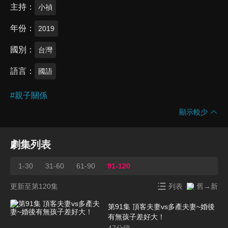
主持
小禎
年份
2019
國別
台灣
語言
國語
#
親子關係
顯示較少
劇集列表
1-30
31-60
61-90
91-120
更新至第120集
列表
舊→新
第91集 頂客夫妻vs多產夫妻~婚後
有無孩子差好大！
47
分鐘