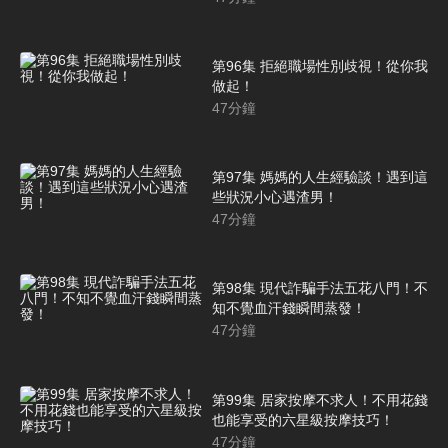
第96集 拒絕職場性別歧視！從你我
做起！
47
分鐘
第97集 媽媽的人生經驗談！遇到這
些狀況小心遇渣男！
47
分鐘
第98集 現代詐騙手法五花八門！不
知不覺血汗錢瞬間蒸發！
47
分鐘
第99集 居家按摩不求人！不用花錢
也能享受的六星級按摩技巧！
47
分鐘