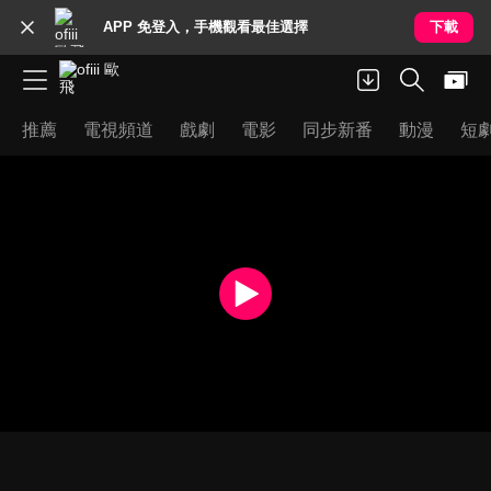
APP 免登入，手機觀看最佳選擇
下載
推薦
電視頻道
戲劇
電影
同步新番
動漫
短