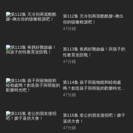
第112集 天冷別再當酷酷嫂~揪出
你的咳嗽根源吧！
47
分鐘
第113集 爸媽好難啟齒！與孩子的
性教育攻防戰！
47
分鐘
第114集 孩子與寵物能和睦相處
嗎？創造孩子與萌寵的歡樂時光
吧！
47
分鐘
第115集 老公的朋友接招吧！嫂子
逼供大會！
47
分鐘