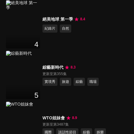
絕美地球 第一季
8.4
紀錄片
自然
4
綜藝新時代
8.3
更新至第355集
實境秀
旅遊
綜藝
職場
5
WTO姐妹會
8.9
更新至第3487集
國際
談話性節目
綜藝
娛樂