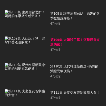
第108集 讓美眉都忌妒！媽媽的冬
季微性感穿搭！
47
分鐘
第109集 大姐說了算！突擊靜香道
遠的家！
47
分鐘
第110集 現代料理新觀念~媽媽的
減醣元氣便當！
47
分鐘
第111集 夫妻交友管制協商大會！
47
分鐘