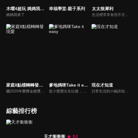
木曜4超玩 媽媽我來了
幸福學堂-親子系列
太太狠犀利
媽媽我來了
生活裡常常有些不方便，但其實只要有一些小創意，就會讓生活變得更有趣，就讓美食達人焦志方與生活玩家巴鈺帶領專家們，告訴大家最即時、最便利、最實用的解決之道！
家庭8點檔轉轉發現愛
爹地媽咪Take it easy
現在才知道
繼2020年榮獲金鐘獎「生活風格節目主持人獎」，2021年再度入圍，從真理出發的家庭談話性節目，針對現代婚姻家庭議題讓您輕鬆掌握關注方向。
從小寶寶出生以後，父母親就該使承受各種各樣的壓力。小寶寶的健康，教育費的負擔，乃至於社會跟親友的期許，都讓父母整日擔憂。本集節目還邀請台北醫院大學附設醫院的臨床心理師黃意霖，提供紓解壓力的方法。
日常生活的小秘訣知多少？由理財專家賴憲政、美麗人妻季芹，用貼近民心的實際案例、最新時事的話題來分析研討，讓你了解生活中的理財消費、民生、旅遊等問題。
綜藝排行榜
天才衝衝衝
9.3