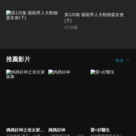
第120集 藝能界人夫動物森友會
(下)
47
分鐘
推薦影片
收合
媽媽好神之俗女家務事
媽媽好神
愛+好醫生
月辛嬌妻-季芹、台灣好媳婦-佩甄，兩位世俗熟女 領軍各界菁英一起來探討你我關心的各種家務事。持續鎖定本節目就能夠讓你『俗女不出門，能知天下事』！
『媽媽界巧虎』─小兒科醫師黃瑽寧，『國民媽媽』─鍾欣凌，兩人領軍擁有十八般武藝的好神媽媽團，為全台媽媽們發聲，所有育兒新知，家庭秘辛，全家大小健康，都會在《媽媽好神》一一解惑！
結合醫療專業及全人關懷的新型態節目，主持人黃瑽寧醫師親訪家庭，跨領域醫療顧問團全方位檢視，提供最完整、實用和正確的資訊來守護孩子的健康。