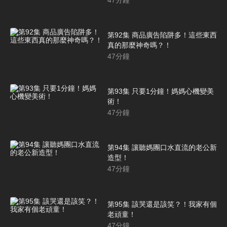
第92集 商品廣告陷阱多！這些東西
真的那麼神奇嗎？！
47
分鐘
第93集 只要1分鐘！媽媽心機變美
術！
47
分鐘
第94集 讓聽媽團口水直流的老公新
造型！
47
分鐘
第95集 該哭還是該笑？！我家有個
老頑童！
47
分鐘