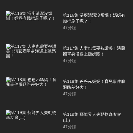
第116集 浴廚清潔沒煩惱！媽媽有
幾把刷子呢？！
47
分鐘
第117集 人妻也需要被讚美！演藝
圈單身漢遇上聽媽團！
47
分鐘
第118集 爸爸vs媽媽！育兒事件腦
迴路差好大！
47
分鐘
第119集 藝能界人夫動物森友會
(上)
47
分鐘