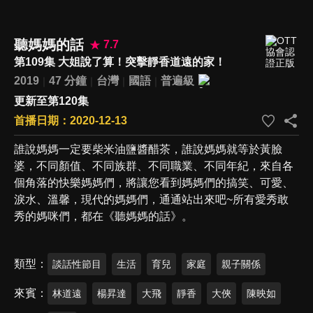
聽媽媽的話
7.7
第109集 大姐說了算！突擊靜香道遠的家！
2019
47 分鐘
台灣
國語
普遍級
更新至第120集
首播日期：2020-12-13
誰說媽媽一定要柴米油鹽醬醋茶，誰說媽媽就等於黃臉
婆，不同顏值、不同族群、不同職業、不同年紀，來自各
個角落的快樂媽媽們，將讓您看到媽媽們的搞笑、可愛、
淚水、溫馨，現代的媽媽們，通通站出來吧~所有愛秀敢
秀的媽咪們，都在《聽媽媽的話》。
類型
談話性節目
生活
育兒
家庭
親子關係
來賓
林道遠
楊昇達
大飛
靜香
大俠
陳映如