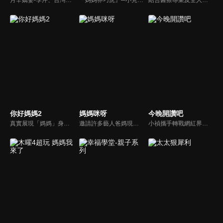
你好媽媽2
媽媽咪呀
今晚開讚吧
真實展現「媽媽」身份的更多社會觸角，探討對「媽媽」概念的時代定義，探訪更多的當代媽媽。每期走進嘉賓生活，探討母親在家庭中、在自己生命中的位置。
邀請許多藝人爸媽現身說法，與相關專家顧問共同討論分享，以談話的方式進行，對一人爸媽和名人家庭教育有興趣的朋友一定不能錯過。
小禎攜手轉戰網紅界獲好評的羅時豐主持綜藝節目《今晚開讚吧》，節目嘗試創新互動式節目，帶動討論時事及創新的議題，打破傳統的談話模式，進而更貼近網路群眾。