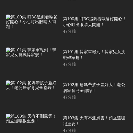
第100集 盯3C追劇看歐爸好開心！
小心盯出眼睛大問題！
47
分鐘
第101集 韓家軍報到！韓家兒女挑
戰韓家規！
47
分鐘
第102集 爸媽帶孩子差好大！老公
居家育兒全都錄！
47
分鐘
第103集 天有不測風雲！預立遺囑
很重要！
47
分鐘