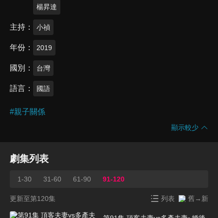
楊昇達
主持
小禎
年份
2019
國別
台灣
語言
國語
#
親子關係
顯示較少
劇集列表
1-30
31-60
61-90
91-120
更新至第120集
列表
舊→新
第91集 頂客夫妻vs多產夫妻~婚後