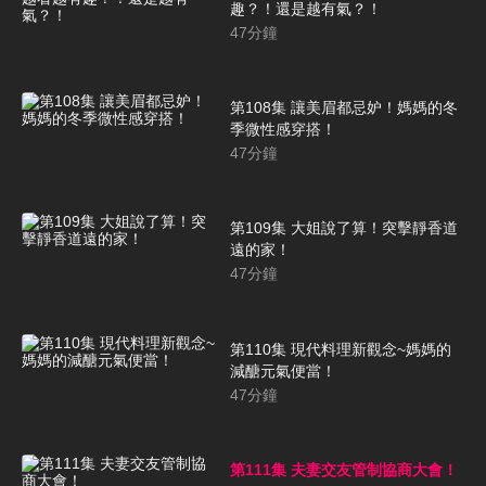
趣？！還是越有氣？！
47
分鐘
第108集 讓美眉都忌妒！媽媽的冬
季微性感穿搭！
47
分鐘
第109集 大姐說了算！突擊靜香道
遠的家！
47
分鐘
第110集 現代料理新觀念~媽媽的
減醣元氣便當！
47
分鐘
第111集 夫妻交友管制協商大會！