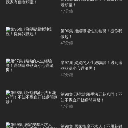
老頑童！
47
分鐘
第96集 拒絕職場性別歧視！從你我
做起！
47
分鐘
第97集 媽媽的人生經驗談！遇到這
些狀況小心遇渣男！
47
分鐘
第98集 現代詐騙手法五花八門！不
知不覺血汗錢瞬間蒸發！
47
分鐘
第99集 居家按摩不求人！不用花錢