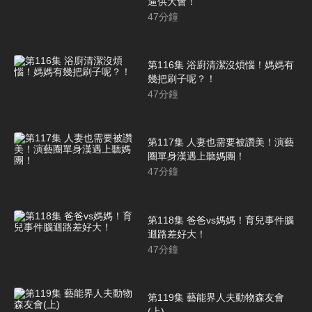
逼供大會！
47
分鐘
第116集 浴廚清潔沒煩惱！媽媽有
幾把刷子呢？！
47
分鐘
第117集 人妻也需要被讚美！演藝
圈單身漢遇上聽媽團！
47
分鐘
第118集 爸爸vs媽媽！育兒事件腦
迴路差好大！
47
分鐘
第119集 藝能界人夫動物森友會
(上)