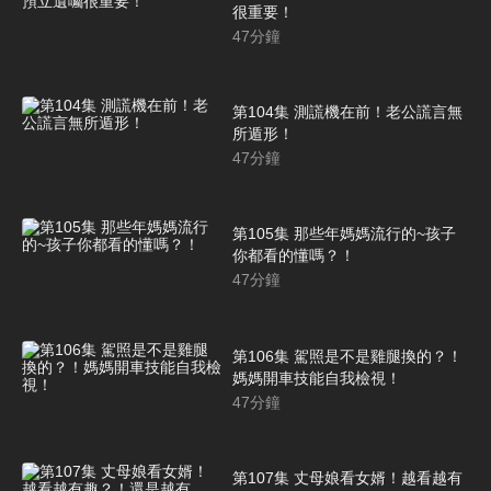
很重要！
47
分鐘
第104集 測謊機在前！老公謊言無
所遁形！
47
分鐘
第105集 那些年媽媽流行的~孩子
你都看的懂嗎？！
47
分鐘
第106集 駕照是不是雞腿換的？！
媽媽開車技能自我檢視！
47
分鐘
第107集 丈母娘看女婿！越看越有