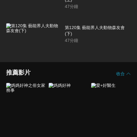
47
分鐘
第120集 藝能界人夫動物森友會
(下)
47
分鐘
推薦影片
收合