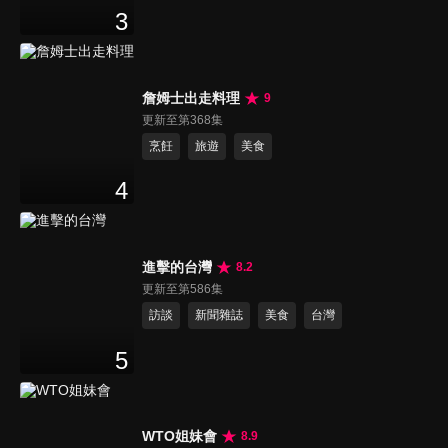
3
詹姆士出走料理
9
更新至第368集
烹飪
旅遊
美食
4
進擊的台灣
8.2
更新至第586集
訪談
新聞雜誌
美食
台灣
5
WTO姐妹會
8.9