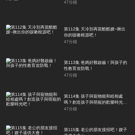
47
分鐘
第112集 天冷別再當酷酷嫂~揪出
你的咳嗽根源吧！
47
分鐘
第113集 爸媽好難啟齒！與孩子的
性教育攻防戰！
47
分鐘
第114集 孩子與寵物能和睦相處
嗎？創造孩子與萌寵的歡樂時光
吧！
47
分鐘
第115集 老公的朋友接招吧！嫂子