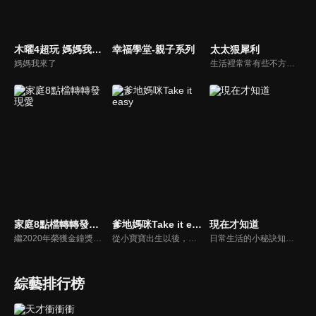
木曜4超玩 媽媽我來了
幸福學堂-親子系列
太太狠犀利
媽媽我來了
生活裡常常有些不方便，但其實只要有一些小創意，就會讓生活變得更有趣，就讓美食達人焦志方與生活玩家巴鈺帶領專家們，告訴大家最即時、最便利、最實用的解決之道！
家庭8點檔轉轉發現愛
爹地媽咪Take it easy
現在才知道
繼2020年榮獲金鐘獎「生活風格節目主持人獎」，2021年再度入圍，從真理出發的家庭談話性節目，針對現代婚姻家庭議題讓您輕鬆掌握關注方向。
從小寶寶出生以後，父母親就該使承受各種各樣的壓力。小寶寶的健康，教育費的負擔，乃至於社會跟親友的期許，都讓父母整日擔憂。本集節目還邀請台北醫院大學附設醫院的臨床心理師黃意霖，提供紓解壓力的方法。
日常生活的小秘訣知多少？由理財專家賴憲政、美麗人妻季芹，用貼近民心的實際案例、最新時事的話題來分析研討，讓你了解生活中的理財消費、民生、旅遊等問題。
綜藝排行榜