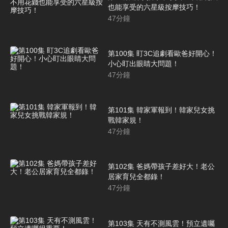
也能享受的六星級按摩技巧！
47
分鐘
第100集 盯3C追劇看歐爸好開心！
小心盯出眼睛大問題！
47
分鐘
第101集 韓家軍報到！韓家兒女挑
戰韓家規！
47
分鐘
第102集 爸媽帶孩子差好大！老公
居家育兒全都錄！
47
分鐘
第103集 天有不測風雲！預立遺囑