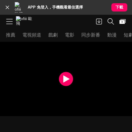
APP 免登入，手機觀看最佳選擇
下載
推薦
電視頻道
戲劇
電影
同步新番
動漫
短