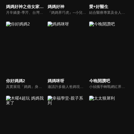
媽媽好神之俗女家務事
媽媽好神
愛+好醫生
月辛嬌妻-季芹、台灣好媳婦-佩甄，兩位世俗熟女 領軍各界菁英一起來探討你我關心的各種家務事。持續鎖定本節目就能夠讓你『俗女不出門，能知天下事』！
『媽媽界巧虎』─小兒科醫師黃瑽寧，『國民媽媽』─鍾欣凌，兩人領軍擁有十八般武藝的好神媽媽團，為全台媽媽們發聲，所有育兒新知，家庭秘辛，全家大小健康，都會在《媽媽好神》一一解惑！
結合醫療專業及全人關懷的新型態節目，主持人黃瑽寧醫師親訪家庭，跨領域醫療顧問團全方位檢視，提供最完整、實用和正確的資訊來守護孩子的健康。
你好媽媽2
媽媽咪呀
今晚開讚吧
真實展現「媽媽」身份的更多社會觸角，探討對「媽媽」概念的時代定義，探訪更多的當代媽媽。每期走進嘉賓生活，探討母親在家庭中、在自己生命中的位置。
邀請許多藝人爸媽現身說法，與相關專家顧問共同討論分享，以談話的方式進行，對一人爸媽和名人家庭教育有興趣的朋友一定不能錯過。
小禎攜手轉戰網紅界獲好評的羅時豐主持綜藝節目《今晚開讚吧》，節目嘗試創新互動式節目，帶動討論時事及創新的議題，打破傳統的談話模式，進而更貼近網路群眾。