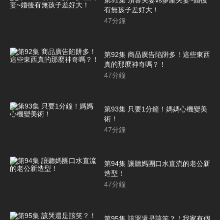
有無孩子差好大！
47
分鐘
第92集 商品廣告陷阱多！這些東西
真的那麼神奇嗎？！
47
分鐘
第93集 只要1分鐘！媽媽心機變美
術！
47
分鐘
第94集 讓聽媽團口水直流的老公新
造型！
47
分鐘
第95集 該哭還是該笑？！我家有個