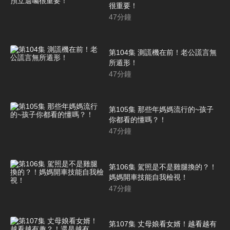
很重要！
47
分鐘
第104集 測謊機在前！老公謊言無
所遁形！
47
分鐘
第105集 那些年媽媽流行的~孩子
你都看的懂嗎？！
47
分鐘
第106集 駕照是不是雞腿換的？！
媽媽開車技能自我檢視！
47
分鐘
第107集 丈母娘看女婿！越看越有