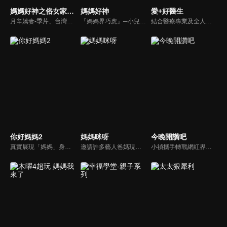
媽媽好神之俗女家務事
媽媽好神
愛+好醫生
月辛嬌妻-季芹、台灣好媳婦-佩甄，兩位世俗熟女 領軍各界菁英一起來探討你我關心的各種家務事。持續鎖定本節目就能夠讓你『俗女不出門，能知天下事』！
『媽媽界巧虎』─小兒科醫師黃瑽寧，『國民媽媽』─鍾欣凌，兩人領軍擁有十八般武藝的好神媽媽團，為全台媽媽們發聲，所有育兒新知，家庭秘辛，全家大小健康，都會在《媽媽好神》一一解惑！
結合醫療專業及全人關懷的新型態節目，主持人黃瑽寧醫師親訪家庭，跨領域醫療顧問團全方位檢視，提供最完整、實用和正確的資訊來守護孩子的健康。
你好媽媽2
媽媽咪呀
今晚開讚吧
真實展現「媽媽」身份的更多社會觸角，探討對「媽媽」概念的時代定義，探訪更多的當代媽媽。每期走進嘉賓生活，探討母親在家庭中、在自己生命中的位置。
邀請許多藝人爸媽現身說法，與相關專家顧問共同討論分享，以談話的方式進行，對一人爸媽和名人家庭教育有興趣的朋友一定不能錯過。
小禎攜手轉戰網紅界獲好評的羅時豐主持綜藝節目《今晚開讚吧》，節目嘗試創新互動式節目，帶動討論時事及創新的議題，打破傳統的談話模式，進而更貼近網路群眾。