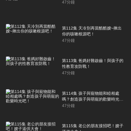
47
分鐘
第112集 天冷別再當酷酷嫂~揪出
你的咳嗽根源吧！
47
分鐘
第113集 爸媽好難啟齒！與孩子的
性教育攻防戰！
47
分鐘
第114集 孩子與寵物能和睦相處
嗎？創造孩子與萌寵的歡樂時光
吧！
47
分鐘
第115集 老公的朋友接招吧！嫂子