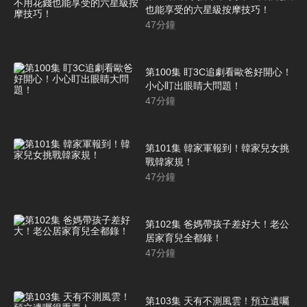
也能享受的六星級按摩技巧！
47
分鐘
第100集 盯3C追劇看歐爸好開心！
小心盯出眼睛大問題！
47
分鐘
第101集 韓家軍報到！韓家兒女挑
戰韓家規！
47
分鐘
第102集 爸媽帶孩子差好大！老公
居家育兒全都錄！
47
分鐘
第103集 天有不測風雲！預立遺囑