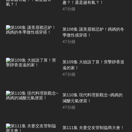
趣？！還是越有氣？！
47
分鐘
第108集 讓美眉都忌妒！媽媽的冬
季微性感穿搭！
47
分鐘
第109集 大姐說了算！突擊靜香道
遠的家！
47
分鐘
第110集 現代料理新觀念~媽媽的
減醣元氣便當！
47
分鐘
第111集 夫妻交友管制協商大會！