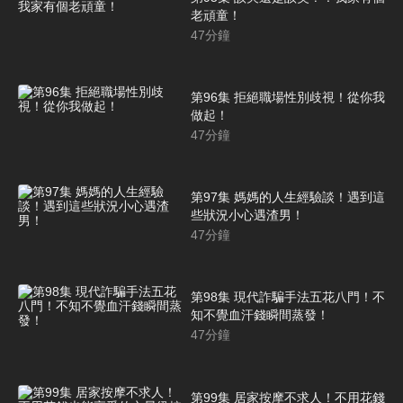
老頑童！
47
分鐘
第96集 拒絕職場性別歧視！從你我
做起！
47
分鐘
第97集 媽媽的人生經驗談！遇到這
些狀況小心遇渣男！
47
分鐘
第98集 現代詐騙手法五花八門！不
知不覺血汗錢瞬間蒸發！
47
分鐘
第99集 居家按摩不求人！不用花錢