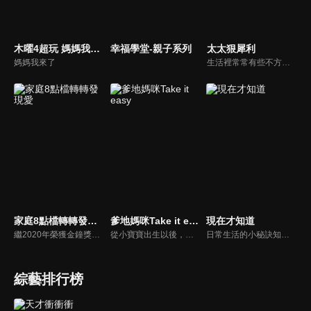
木曜4超玩 媽媽我來了
幸福學堂-親子系列
太太狠犀利
媽媽我來了
生活裡常常有些不方便，但其實只要有一些小創意，就會讓生活變得更有趣，就讓美食達人焦志方與生活玩家巴鈺帶領專家們，告訴大家最即時、最便利、最實用的解決之道！
家庭8點檔轉轉發現愛
爹地媽咪Take it easy
現在才知道
繼2020年榮獲金鐘獎「生活風格節目主持人獎」，2021年再度入圍，從真理出發的家庭談話性節目，針對現代婚姻家庭議題讓您輕鬆掌握關注方向。
從小寶寶出生以後，父母親就該使承受各種各樣的壓力。小寶寶的健康，教育費的負擔，乃至於社會跟親友的期許，都讓父母整日擔憂。本集節目還邀請台北醫院大學附設醫院的臨床心理師黃意霖，提供紓解壓力的方法。
日常生活的小秘訣知多少？由理財專家賴憲政、美麗人妻季芹，用貼近民心的實際案例、最新時事的話題來分析研討，讓你了解生活中的理財消費、民生、旅遊等問題。
綜藝排行榜