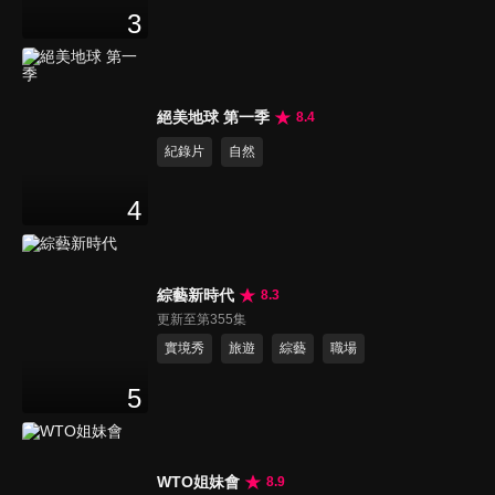
3
絕美地球 第一季
8.4
紀錄片
自然
4
綜藝新時代
8.3
更新至第355集
實境秀
旅遊
綜藝
職場
5
WTO姐妹會
8.9