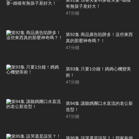
有無孩子差好大！
47
分鐘
第92集 商品廣告陷阱多！這些東西
真的那麼神奇嗎？！
47
分鐘
第93集 只要1分鐘！媽媽心機變美
術！
47
分鐘
第94集 讓聽媽團口水直流的老公新
造型！
47
分鐘
第95集 該哭還是該笑？！我家有個