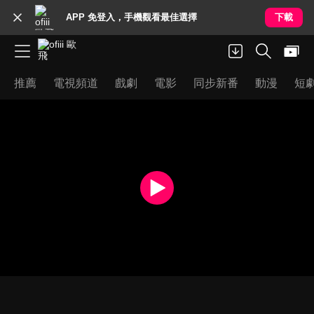
APP 免登入，手機觀看最佳選擇
下載
推薦
電視頻道
戲劇
電影
同步新番
動漫
短