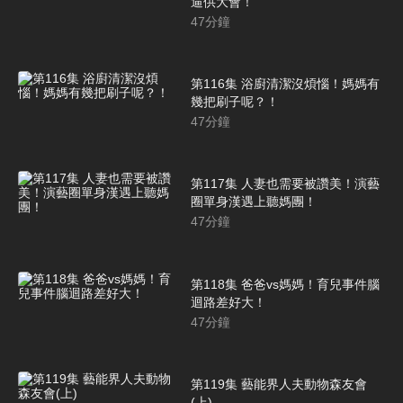
逼供大會！
47
分鐘
第116集 浴廚清潔沒煩惱！媽媽有
幾把刷子呢？！
47
分鐘
第117集 人妻也需要被讚美！演藝
圈單身漢遇上聽媽團！
47
分鐘
第118集 爸爸vs媽媽！育兒事件腦
迴路差好大！
47
分鐘
第119集 藝能界人夫動物森友會
(上)