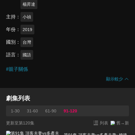
楊昇達
主持
小禎
年份
2019
國別
台灣
語言
國語
#
親子關係
顯示較少
劇集列表
1-30
31-60
61-90
91-120
更新至第120集
列表
舊→新
第91集 頂客夫妻vs多產夫妻~婚後